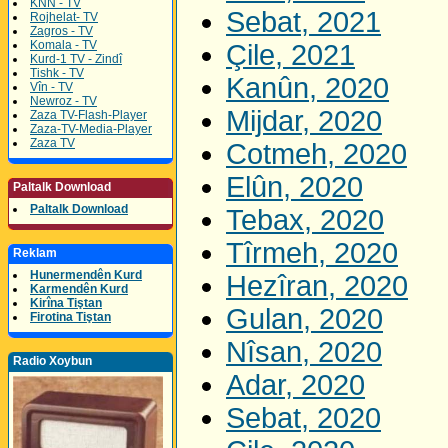
KNN - TV
Sebat, 2021
Rojhelat- TV
Zagros - TV
Komala - TV
Çile, 2021
Kurd-1 TV - Zindî
Tishk - TV
Kanûn, 2020
Vîn - TV
Newroz - TV
Mijdar, 2020
Zaza TV-Flash-Player
Zaza-TV-Media-Player
Zaza TV
Cotmeh, 2020
Elûn, 2020
Paltalk Download
Paltalk Download
Tebax, 2020
Tîrmeh, 2020
Reklam
Hunermendên Kurd
Hezîran, 2020
Karmendên Kurd
Kirîna Tiştan
Gulan, 2020
Firotina Tiştan
Nîsan, 2020
Radio Xoybun
Adar, 2020
Sebat, 2020