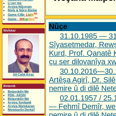
Li ser me
Arsiva Nûceyan
Nivîs & Nûçe Bişîne
Nû
Game-Cilîp-
Li
st
ik
TV
Game -
36
Kur
dish
Nûçe
Nivîskar
31.10.1985 — 3
Sîyasetmedar, Rewş
Kurd, Prof. Qanatê 
çu ser dilovanîya x
30.10.2016—30.
Ali Cahit Kirac
Artêşa Agirî, Dr. Si
Belavok
nemire û di dilê Nete
Belavokên Me
PDK- ARSIV
02.01.1957 / 25
Belavokên We
Arşiva Xoybunê
— Fehmî Demîr, wek
Arşiva Niviskaran
Niviskarên Derkirî
nemire û di dilê Nete