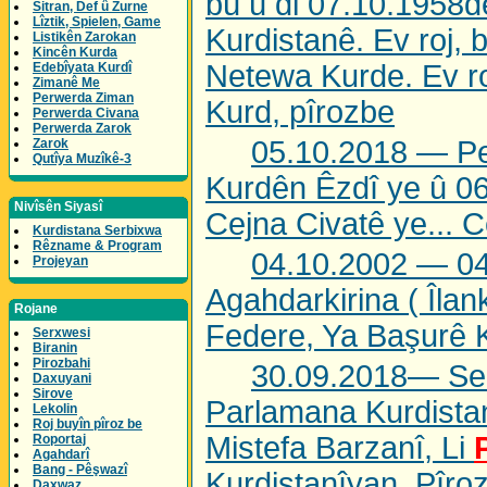
bû û di 07.10.1958de
Sitran, Def û Zurne
Lîztik, Spielen, Game
Kurdistanê. Ev roj,
Listikên Zarokan
Kincên Kurda
Netewa Kurde. Ev roj
Edebîyata Kurdî
Zimanê Me
Perwerda Ziman
Kurd, pîrozbe
Perwerda Civana
Perwerda Zarok
05.10.2018 — Pe
Zarok
Qutîya Muzîkê-3
Kurdên Êzdî ye û 06
Nivîsên Siyasî
Cejna Civatê ye... 
Kurdistana Serbixwa
Rêzname & Program
04.10.2002 — 0
Projeyan
Agahdarkirina ( Îlan
Rojane
Federe, Ya Başurê K
Serxwesi
Biranin
Pirozbahi
30.09.2018— Serk
Daxuyani
Sirove
Parlamana Kurdista
Lekolin
Roj buyîn pîroz be
Mistefa Barzanî, Li
Roportaj
Agahdarî
Bang - Pêşwazî
Kurdistanîyan, Pîro
Daxwaz