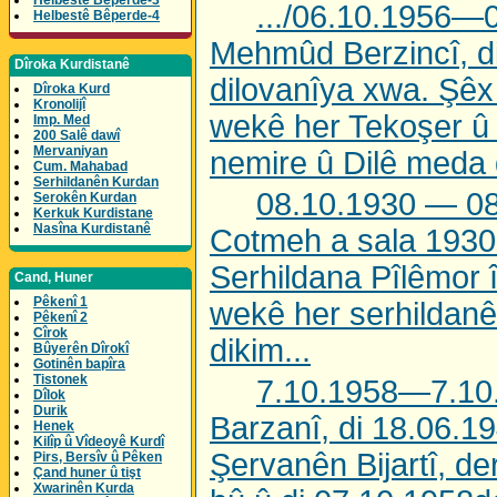
Helbestê Bêperde-3
.../06.10.1956—
Helbestê Bêperde-4
Mehmûd Berzincî, di
Dîroka Kurdistanê
dilovanîya xwa. Şê
Dîroka Kurd
Kronolijî
wekê her Tekoşer û
Imp. Med
200 Salê dawî
Mervaniyan
nemire û Dilê meda d
Cum. Mahabad
Serhildanên Kurdan
08.10.1930 — 08
Serokên Kurdan
Kerkuk Kurdistane
Nasîna Kurdistanê
Cotmeh a sala 1930
Serhildana Pîlêmor î 
Cand, Huner
Pêkenî 1
wekê her serhildanê
Pêkenî 2
Cîrok
dikim...
Bûyerên Dîrokî
Gotinên bapîra
Tistonek
7.10.1958—7.10.
Dîlok
Durik
Barzanî, di 18.06.1
Henek
Kilîp û Vîdeoyê Kurdî
Şervanên Bijartî, de
Pirs, Bersîv û Pêken
Çand huner û tişt
Xwarinên Kurda