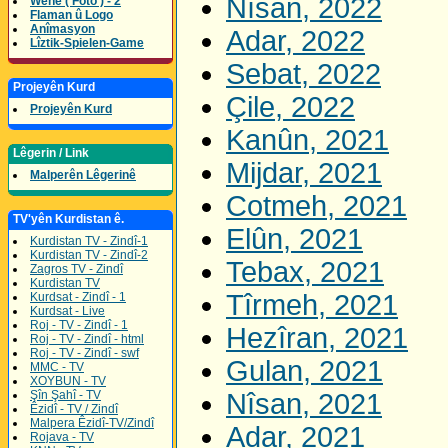
Nîsan, 2022
Wene ( Foto ) - 2
Flaman û Logo
Anîmasyon
Adar, 2022
Lîztik-Spielen-Game
Sebat, 2022
Projeyên Kurd
Çile, 2022
Projeyên Kurd
Kanûn, 2021
Lêgerin / Link
Mijdar, 2021
Malperên Lêgerinê
Cotmeh, 2021
TV'yên Kurdistan ê.
Elûn, 2021
Kurdistan TV - Zindî-1
Kurdistan TV - Zindî-2
Tebax, 2021
Zagros TV - Zindî
Kurdistan TV
Tîrmeh, 2021
Kurdsat - Zindî - 1
Kurdsat - Live
Roj - TV - Zindî - 1
Hezîran, 2021
Roj - TV - Zindî - html
Roj - TV - Zindî - swf
Gulan, 2021
MMC - TV
XOYBUN - TV
Şîn Şahî - TV
Nîsan, 2021
Êzidî - TV / Zindî
Malpera Êzidî-TV/Zindî
Adar, 2021
Rojava - TV