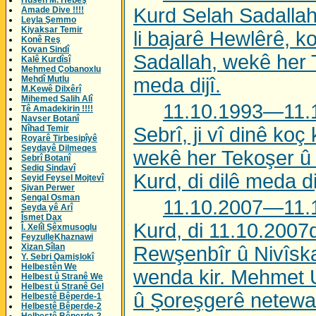
Husên M. Hebeş
Kurd Selah Sadallah,
Amade Dive !!!!
Leyla Şemmo
Kiyaksar Temir
li bajarê Hewlêrê, k
Konê Reş
Kovan Sindî
Sadallah, wekê her 
Kalê Kurdîsî
Mehmed Çobanoxlu
Mehdî Mutlu
meda dijî.
M.Kewê Dilxêrî
Mihemed Salih Alî
11.10.1993—11.
Tê Amadekirin !!!!
Navser Botanî
Nîhad Temir
Sebrî, ji vî dinê ko
Royarê Tirbesipîyê
Seydayê Dilmeqes
wekê her Tekoşer û
Sebrî Botanî
Sediq Sindavî
Kurd, di dilê meda di
Seyid Feysel Mojtevî
Şivan Perwer
Şengal Osman
11.10.2007—11.
Seyda yê Arî
Îsmet Dax
Kurd, di 11.10.2007d
Î. Xelîl Şêxmusoglu
FeyzulleKhaznawi
Xizan Şîlan
Rewşenbîr û Nivîsk
Y. Sebri Qamişlokî
Helbestên We
wenda kir. Mehmet 
Helbest û Stranê We
Helbest û Stranê Gel
û Şoreşgerê netewa K
Helbestê Bêperde-1
Helbestê Bêperde-2