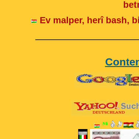
betr
Ev malper, herî bash, bi
____________________
Conte