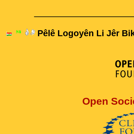
____________________
Pêlê Logoyên Li Jêr Bik
Open Soci