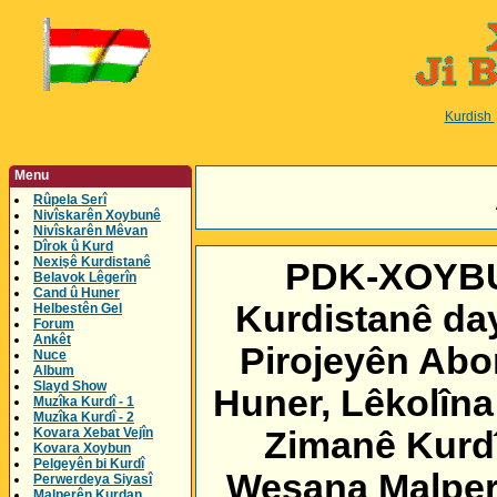
Kurdish
Menu
Rûpela Serî
Nivîskarên Xoybunê
Nivîskarên Mêvan
Dîrok û Kurd
Nexişê Kurdistanê
PDK-XOYBUN
Belavok Lêgerîn
Cand û Huner
Kurdistanê day
Helbestên Gel
Forum
Ankêt
Pirojeyên Abor
Nuce
Album
Slayd Show
Huner, Lêkolîna
Muzîka Kurdî - 1
Muzîka Kurdî - 2
Kovara Xebat Vejîn
Zimanê Kurdî
Kovara Xoybun
Pelgeyên bi Kurdî
Weşana Malper
Perwerdeya Siyasî
Malperên Kurdan