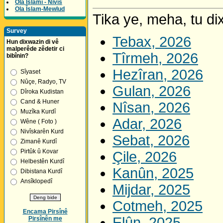
Ola Îslamî - Nivîs
Ola Îslam-Mewlud
Tika ye, meha, tu dix
Survey
Tebax, 2026
Hun dixwazin di vê
malperêde zêdetir ci
Tîrmeh, 2026
bibînin?
Hezîran, 2026
Sîyaset
Nûçe, Radyo, TV
Gulan, 2026
Dîroka Kudistan
Cand & Huner
Nîsan, 2026
Muzîka Kurdî
Adar, 2026
Wêne ( Foto )
Nivîskarên Kurd
Sebat, 2026
Zimanê Kurdî
Pirtûk û Kovar
Çile, 2026
Helbestên Kurdî
Kanûn, 2025
Dibistana Kurdî
Ansîklopedî
Mijdar, 2025
Cotmeh, 2025
Encama Pirsînê
Elûn, 2025
Pirsînên me