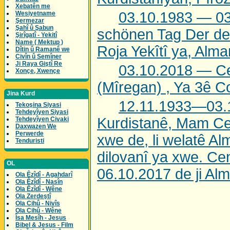
Xebatên me
03.10.1983 — 03
Wesiyetname
Şermezar
Şahî û Şabun
schönen Tag Der deu
Şirîgatî - Yekitî
Name ( Mektup )
Roja Yekîtî ya, Alma
Dîtin û Ramanê we
Civîn û Semîner
Ji Raya Giştî Re
03.10.2018 — Ce
Xonçe, Xwençe
(Mîregan) , Ya 3ê C
Jina Kurd
12.11.1933—03.
Tekoşina Siyasi
Tehdeyîyen Siyasi
Kurdistanê, Mam Cela
Tehdeyîyen Civaki
Daxwazen We
Perwerde
xwe de, li welatê Al
Tenduristi
dilovanî ya xwe. Ce
OL
06.10.2017 de ji Al
Ola Êzîdî - Agahdarî
Ola Êzîdî - Nasîn
Ola Êzîdî - Wêne
Ola Zerdeştî
Ola Cihû - Nivîs
Ola Cihû - Wêne
Îsa Mesîh - Jesus
Bibel & Jesus - Film