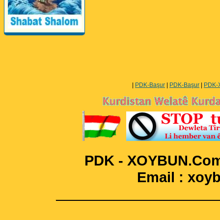
Perwerde ya Zimanê
Kurdî û Îngîlîzî
|
PDK-Başur
|
PDK-Başur
|
PDK-
PDK - XOYBUN.Com 
Email : xo
____________________