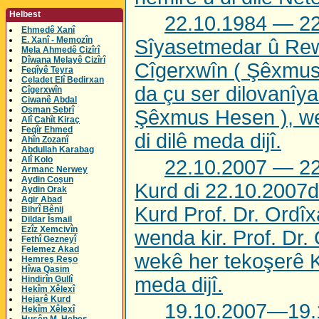
Helbest
22.10.1984 — 2
Ehmedê Xanî
E. Xanî - Memozîn
Sîyasetmedar û Rew
Mela Ahmedê Cizîrî
Dîwana Melayê Cizîrî
Cîgerxwîn ( Şêxmus
Feqîyê Teyra
Celadet Elî Bedirxan
da çu ser dilovanîy
Cîgerxwîn
Ciwanê Abdal
Osman Sebrî
Şêxmus Hesen ), we
Alî Cahît Kiraç
Feqîr Ehmed
di dilê meda dijî.
Ahîn Zozanî
Abdullah Karabag
Alî Kolo
22.10.2007 — 2
Armanc Nerwey
Aydin Coşun
Kurd di 22.10.2007d
Aydin Orak
Agir Abad
Kurd Prof. Dr. Ordî
Bihrî Bênij
Dildar Îsmail
Ezîz Xemcivîn
wenda kir. Prof. Dr.
Fethî Gezneyî
Felemez Akad
wekê her tekoşerê K
Hemreş Reşo
Hîwa Qasim
meda dijî.
Hindirîn Gullî
Hekîm Xêlexî
Hejarê Kurd
19.10.2007—19.
Hekîm Xêlexî