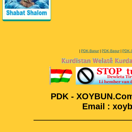
Perwerde ya Zimanê
Kurdî û Îngîlîzî
|
PDK-Başur
|
PDK-Başur
|
PDK-
PDK - XOYBUN.Com 
Email : xo
____________________