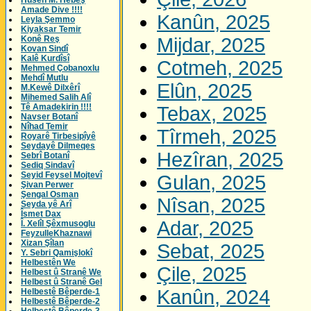
Husên M. Hebeş
Amade Dive !!!!
Kanûn, 2025
Leyla Şemmo
Kiyaksar Temir
Konê Reş
Mijdar, 2025
Kovan Sindî
Kalê Kurdîsî
Cotmeh, 2025
Mehmed Çobanoxlu
Mehdî Mutlu
Elûn, 2025
M.Kewê Dilxêrî
Mihemed Salih Alî
Tê Amadekirin !!!!
Tebax, 2025
Navser Botanî
Nîhad Temir
Tîrmeh, 2025
Royarê Tirbesipîyê
Seydayê Dilmeqes
Hezîran, 2025
Sebrî Botanî
Sediq Sindavî
Seyid Feysel Mojtevî
Gulan, 2025
Şivan Perwer
Şengal Osman
Nîsan, 2025
Seyda yê Arî
Îsmet Dax
Adar, 2025
Î. Xelîl Şêxmusoglu
FeyzulleKhaznawi
Xizan Şîlan
Sebat, 2025
Y. Sebri Qamişlokî
Helbestên We
Çile, 2025
Helbest û Stranê We
Helbest û Stranê Gel
Kanûn, 2024
Helbestê Bêperde-1
Helbestê Bêperde-2