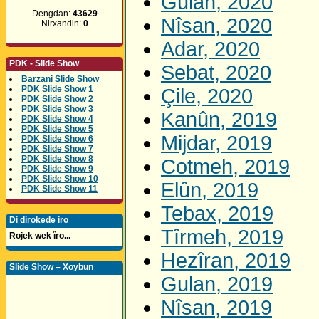
Gulan, 2020
Dengdan:
43629
Nîsan, 2020
Nirxandin:
0
Adar, 2020
PDK - Slide Show
Sebat, 2020
Barzani Slide Show
PDK Slide Show 1
Çile, 2020
PDK Slide Show 2
PDK Slide Show 3
Kanûn, 2019
PDK Slide Show 4
PDK Slide Show 5
Mijdar, 2019
PDK Slide Show 6
PDK Slide Show 7
PDK Slide Show 8
Cotmeh, 2019
PDK Slide Show 9
PDK Slide Show 10
Elûn, 2019
PDK Slide Show 11
Tebax, 2019
Di dirokede iro
Tîrmeh, 2019
Rojek wek îro...
Hezîran, 2019
Slide Show – Xoybun
Gulan, 2019
Nîsan, 2019