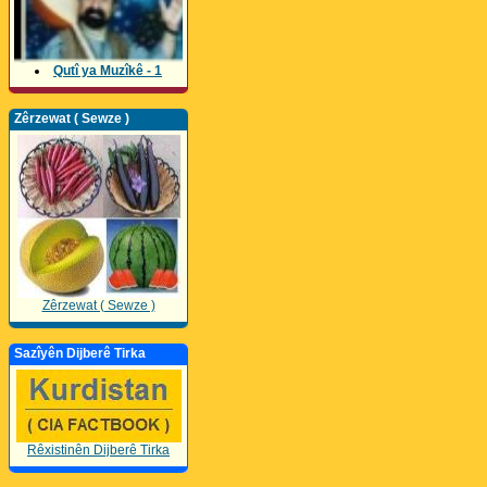
Qutî ya Muzîkê - 1
Zêrzewat ( Sewze )
Zêrzewat ( Sewze )
Sazîyên Dijberê Tirka
Rêxistinên Dijberê Tirka