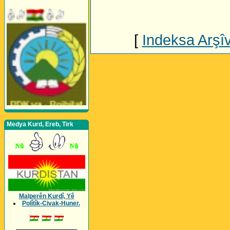
[
Indeksa Arşî
Medya Kurd, Ereb, Tirk
Malperên Kurdî, Yê
Polîtîk-Civak-Huner.
_________________