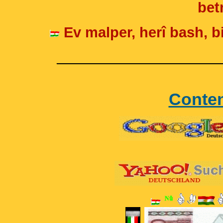
betr
Ev malper, herî bash, bi
____________________
Conte