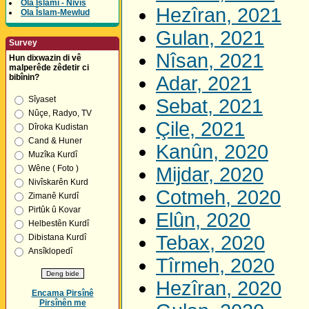
Ola Îslamî - Nivîs
Hezîran, 2021
Ola Îslam-Mewlud
Gulan, 2021
Survey
Nîsan, 2021
Hun dixwazin di vê
malperêde zêdetir ci
bibînin?
Adar, 2021
Sîyaset
Sebat, 2021
Nûçe, Radyo, TV
Çile, 2021
Dîroka Kudistan
Cand & Huner
Kanûn, 2020
Muzîka Kurdî
Wêne ( Foto )
Mijdar, 2020
Nivîskarên Kurd
Cotmeh, 2020
Zimanê Kurdî
Pirtûk û Kovar
Elûn, 2020
Helbestên Kurdî
Tebax, 2020
Dibistana Kurdî
Ansîklopedî
Tîrmeh, 2020
Hezîran, 2020
Encama Pirsînê
Pirsînên me