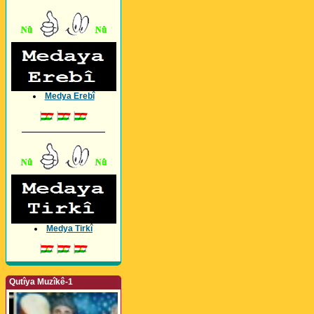
Medya Erebî
_________________
Medya Tirkî
Qutîya Muzîkê-1