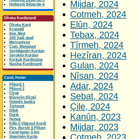
Helbestê Bêperde-3
Mijdar, 2024
Helbestê Bêperde-4
Cotmeh, 2024
Dîroka Kurdistanê
Elûn, 2024
Dîroka Kurd
Kronolijî
Tebax, 2024
Imp. Med
200 Salê dawî
Mervaniyan
Tîrmeh, 2024
Cum. Mahabad
Serhildanên Kurdan
Hezîran, 2024
Serokên Kurdan
Kerkuk Kurdistane
Gulan, 2024
Nasîna Kurdistanê
Nîsan, 2024
Cand, Huner
Adar, 2024
Pêkenî 1
Pêkenî 2
Cîrok
Sebat, 2024
Bûyerên Dîrokî
Gotinên bapîra
Çile, 2024
Tistonek
Dîlok
Kanûn, 2023
Durik
Henek
Kilîp û Vîdeoyê Kurdî
Mijdar, 2023
Pirs, Bersîv û Pêken
Çand huner û tişt
Cotmeh, 2023
Xwarinên Kurda