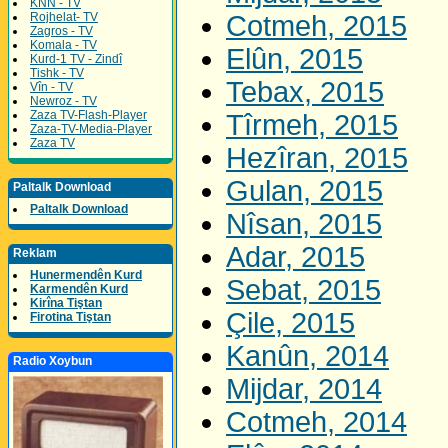
KNN - TV
Rojhelat- TV
Cotmeh, 2015
Zagros - TV
Komala - TV
Elûn, 2015
Kurd-1 TV - Zindî
Tishk - TV
Tebax, 2015
Vîn - TV
Newroz - TV
Zaza TV-Flash-Player
Tîrmeh, 2015
Zaza-TV-Media-Player
Zaza TV
Hezîran, 2015
Gulan, 2015
Paltalk Download
Paltalk Download
Nîsan, 2015
Adar, 2015
Reklam
Hunermendên Kurd
Sebat, 2015
Karmendên Kurd
Kirîna Tiştan
Çile, 2015
Firotina Tiştan
Kanûn, 2014
Radio Xoybun
Mijdar, 2014
Cotmeh, 2014