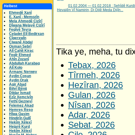
01.02.2004 — 01.02.2018 : Şehîdê Kurd
Helbest
Hevalên Vî Namirin, Di Dilê Meda Dijîn...
Ehmedê Xanî
E. Xanî - Memozîn
Mela Ahmedê Cizîrî
Dîwana Melayê Cizîrî
Feqîyê Teyra
Celadet Elî Bedirxan
Cîgerxwîn
Ciwanê Abdal
Osman Sebrî
Tika ye, meha, tu dix
Alî Cahît Kiraç
Feqîr Ehmed
Ahîn Zozanî
Tebax, 2026
Abdullah Karabag
Alî Kolo
Armanc Nerwey
Tîrmeh, 2026
Aydin Coşun
Aydin Orak
Hezîran, 2026
Agir Abad
Bihrî Bênij
Gulan, 2026
Dildar Îsmail
Ezîz Xemcivîn
Fethî Gezneyî
Nîsan, 2026
Felemez Akad
Hemreş Reşo
Adar, 2026
Hîwa Qasim
Hindirîn Gullî
Sebat, 2026
Hekîm Xêlexî
Hejarê Kurd
Hekîm Xêlexî
Çile, 2026