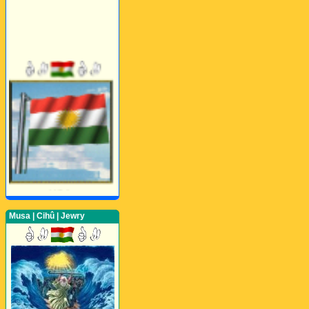
Musa | Cihû | Jewry