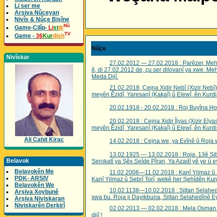
Li ser me
Arsiva Nûceyan
Nivîs & Nûçe Bişîne
Nû
Game-Cilîp-
Li
st
ik
TV
Game -
36
Kur
dish
Nûçe
Nivîskar
27.02.2012 — 27.02.2018 : Parêzer, Meh
ê, di 27.02.2012 de, çu ser dilovanî ya xwe. M
Meda Dijî.
21.02.2018, Cejna Xidir Nebî (Xizir Nebî),
meyên Êzidî, Yaresanî (Kakaî) û Elewî, ên Kurdis
20.02.1918 - 20.02.2018 : Roj Buyîna Ho
20.02.2018 : Cejna Xidir Îlyas (Xizir Elyas
meyên Êzidî, Yaresanî (Kakaî) û Elewî, ên Kurdis
Ali Cahit Kirac
14.02.2018 : Cejna we, ya Evînê û Roja w
13.02.1925 — 13.02.2018 : Roja, 13ê Si
Belavok
Serokatî ya Şêx Seîde Pîran, Ya Azadî yê ye û e
Belavokên Me
11.02.2006—11.02.2018 : Kanî Yilmaz û Seb
PDK- ARSIV
Kanî Yilmaz û Sebrî Torî, wekê her Şehîdên Kurd
Belavokên We
10.02.1138—10.02.2018 : Siltan Selahedîn
Arşiva Xoybunê
xwa bu. Roja ji Dayikbuna, Siltan Selahedînê Ey
Arşiva Niviskaran
Niviskarên Derkirî
02.02.2013 — 02.02.2018 : Mela Osman 
dijî !