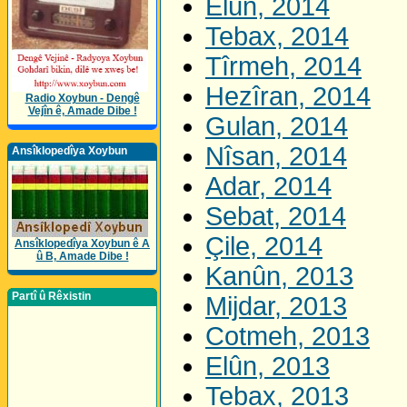
Elûn, 2014
Tebax, 2014
Tîrmeh, 2014
Hezîran, 2014
Radio Xoybun - Dengê
Vejîn ê, Amade Dibe !
Gulan, 2014
Nîsan, 2014
Ansîklopedîya Xoybun
Adar, 2014
Sebat, 2014
Çile, 2014
Ansîklopedîya Xoybun ê A
û B, Amade Dibe !
Kanûn, 2013
Partî û Rêxistin
Mijdar, 2013
Cotmeh, 2013
Elûn, 2013
Tebax, 2013