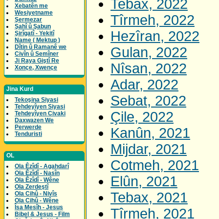
Tebax, 2022
Xebatên me
Wesiyetname
Tîrmeh, 2022
Şermezar
Şahî û Şabun
Hezîran, 2022
Şirîgatî - Yekitî
Name ( Mektup )
Dîtin û Ramanê we
Gulan, 2022
Civîn û Semîner
Ji Raya Giştî Re
Nîsan, 2022
Xonçe, Xwençe
Adar, 2022
Jina Kurd
Sebat, 2022
Tekoşina Siyasi
Tehdeyîyen Siyasi
Çile, 2022
Tehdeyîyen Civaki
Daxwazen We
Perwerde
Kanûn, 2021
Tenduristi
Mijdar, 2021
OL
Cotmeh, 2021
Ola Êzîdî - Agahdarî
Ola Êzîdî - Nasîn
Elûn, 2021
Ola Êzîdî - Wêne
Ola Zerdeştî
Tebax, 2021
Ola Cihû - Nivîs
Ola Cihû - Wêne
Îsa Mesîh - Jesus
Tîrmeh, 2021
Bibel & Jesus - Film