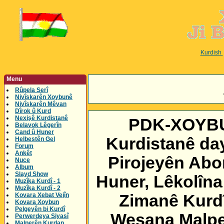
Kurdish
Menu
Rûpela Serî
Nivîskarên Xoybunê
Nivîskarên Mêvan
Dîrok û Kurd
Nexişê Kurdistanê
PDK-XOYBUN
Belavok Lêgerîn
Cand û Huner
Kurdistanê day
Helbestên Gel
Forum
Ankêt
Pirojeyên Abor
Nuce
Album
Slayd Show
Huner, Lêkolîna
Muzîka Kurdî - 1
Muzîka Kurdî - 2
Kovara Xebat Vejîn
Zimanê Kurdî
Kovara Xoybun
Pelgeyên bi Kurdî
Weşana Malper
Perwerdeya Siyasî
Malperên Kurdan