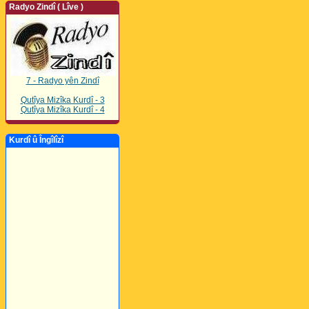
Radyo Zindî ( Lîve )
7 - Radyo yên Zindî
Qutîya Mizîka Kurdî - 3
Qutîya Mizîka Kurdî - 4
Kurdî û Îngîlîzî