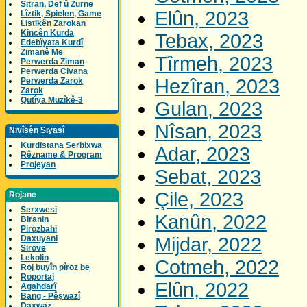
Sitran, Def û Zurne
Elûn, 2023
Lîztik, Spielen, Game
Listikên Zarokan
Kincên Kurda
Tebax, 2023
Edebîyata Kurdî
Zimanê Me
Tîrmeh, 2023
Perwerda Ziman
Perwerda Civana
Hezîran, 2023
Perwerda Zarok
Zarok
Qutîya Muzîkê-3
Gulan, 2023
Nîsan, 2023
Nivîsên Siyasî
Kurdistana Serbixwa
Adar, 2023
Rêzname & Program
Projeyan
Sebat, 2023
Çile, 2023
Rojane
Serxwesi
Kanûn, 2022
Biranin
Pirozbahi
Daxuyani
Mijdar, 2022
Sirove
Lekolin
Cotmeh, 2022
Roj buyîn pîroz be
Roportaj
Elûn, 2022
Agahdarî
Bang - Pêşwazî
Daxwaz