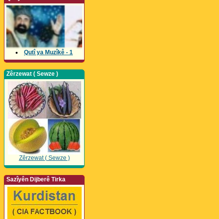
Qutî ya Muzîkê - 1
Zêrzewat ( Sewze )
Zêrzewat ( Sewze )
Sazîyên Dijberê Tirka