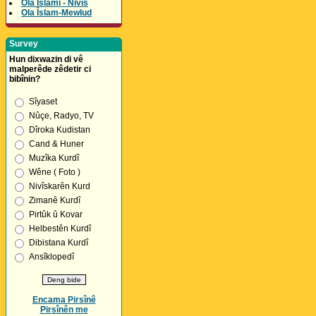
Ola Îslamî - Nivîs
Ola Îslam-Mewlud
Survey
Hun dixwazin di vê
malperêde zêdetir ci
bibînin?
Sîyaset
Nûçe, Radyo, TV
Dîroka Kudistan
Cand & Huner
Muzîka Kurdî
Wêne ( Foto )
Nivîskarên Kurd
Zimanê Kurdî
Pirtûk û Kovar
Helbestên Kurdî
Dibistana Kurdî
Ansîklopedî
Encama Pirsînê
Pirsînên me