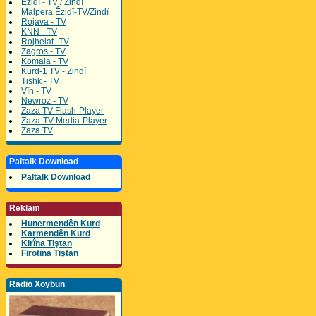
Êzidî - TV / Zindî
Malpera Êzidî-TV/Zindî
Rojava - TV
KNN - TV
Rojhelat- TV
Zagros - TV
Komala - TV
Kurd-1 TV - Zindî
Tishk - TV
Vîn - TV
Newroz - TV
Zaza TV-Flash-Player
Zaza-TV-Media-Player
Zaza TV
Paltalk Download
Paltalk Download
Reklam
Hunermendên Kurd
Karmendên Kurd
Kirîna Tiştan
Firotina Tiştan
Radio Xoybun