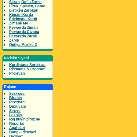
Sitran, Def û Zurne
Lîztik, Spielen, Game
Listikên Zarokan
Kincên Kurda
Edebîyata Kurdî
Zimanê Me
Perwerda Ziman
Perwerda Civana
Perwerda Zarok
Zarok
Qutîya Muzîkê-3
Nivîsên Siyasî
Kurdistana Serbixwa
Rêzname & Program
Projeyan
Rojane
Serxwesi
Biranin
Pirozbahi
Daxuyani
Sirove
Lekolin
Roj buyîn pîroz be
Roportaj
Agahdarî
Bang - Pêşwazî
Daxwaz