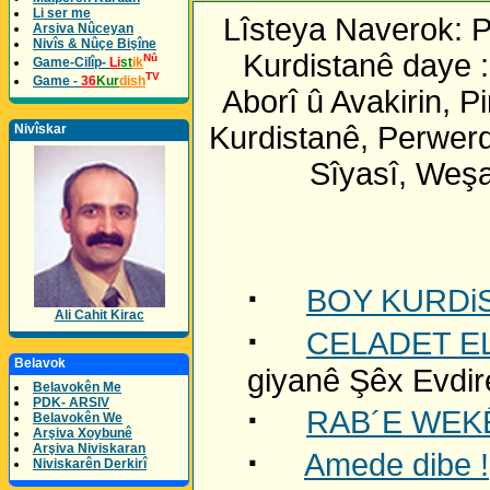
Li ser me
Lîsteya Naverok: 
Arsiva Nûceyan
Nivîs & Nûçe Bişîne
Kurdistanê daye :
Nû
Game-Cilîp-
Li
st
ik
TV
Game -
36
Kur
dish
Aborî û Avakirin, 
Kurdistanê, Perwer
Nivîskar
Sîyasî, Weşa
·
BOY KURDi
Ali Cahit Kirac
·
CELADET EL
Belavok
giyanê Şêx Evdir
Belavokên Me
PDK- ARSIV
·
RAB´E WEK
Belavokên We
Arşiva Xoybunê
Arşiva Niviskaran
·
Amede dibe !
Niviskarên Derkirî