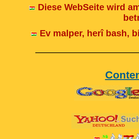
Diese WebSeite wird am
betr
Ev malper, herî bash, bi
____________________
Conte