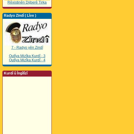
Rêxistinên Dijberê Tirka
Radyo Zindî ( Lîve )
7 - Radyo yên Zindî
Qutîya Mizîka Kurdî - 3
Qutîya Mizîka Kurdî - 4
Kurdî û Îngîlîzî