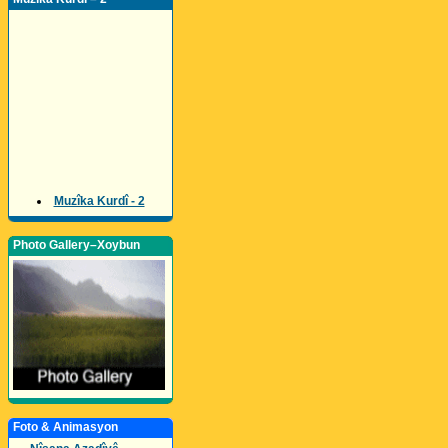
Muzîka Kurdî - 2
Photo Gallery–Xoybun
Foto & Animasyon