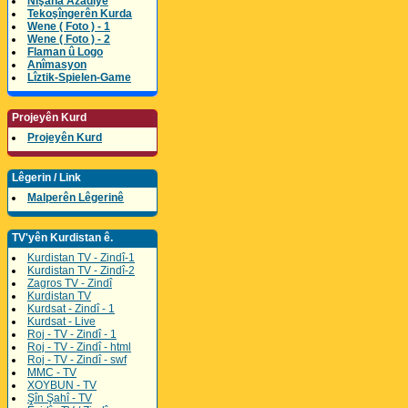
Nîşana Azadîyê
Tekoşîngerên Kurda
Wene ( Foto ) - 1
Wene ( Foto ) - 2
Flaman û Logo
Anîmasyon
Lîztik-Spielen-Game
Projeyên Kurd
Projeyên Kurd
Lêgerin / Link
Malperên Lêgerinê
TV'yên Kurdistan ê.
Kurdistan TV - Zindî-1
Kurdistan TV - Zindî-2
Zagros TV - Zindî
Kurdistan TV
Kurdsat - Zindî - 1
Kurdsat - Live
Roj - TV - Zindî - 1
Roj - TV - Zindî - html
Roj - TV - Zindî - swf
MMC - TV
XOYBUN - TV
Şîn Şahî - TV