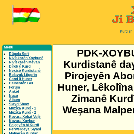
Kurdish
Menu
PDK-XOYBUN
Rûpela Serî
Nivîskarên Xoybunê
Kurdistanê day
Nivîskarên Mêvan
Dîrok û Kurd
Nexişê Kurdistanê
Pirojeyên Abor
Belavok Lêgerîn
Cand û Huner
Helbestên Gel
Huner, Lêkolîna
Forum
Ankêt
Zimanê Kurdî
Nuce
Album
Slayd Show
Weşana Malper 
Muzîka Kurdî - 1
Muzîka Kurdî - 2
Kovara Xebat Vejîn
Kovara Xoybun
Pelgeyên bi Kurdî
Perwerdeya Siyasî
Malperên Kurdan