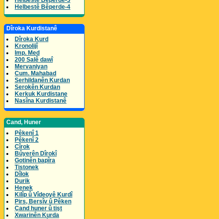
Helbestê Bêperde-3
Helbestê Bêperde-4
Dîroka Kurdistanê
Dîroka Kurd
Kronolijî
Imp. Med
200 Salê dawî
Mervaniyan
Cum. Mahabad
Serhildanên Kurdan
Serokên Kurdan
Kerkuk Kurdistane
Nasîna Kurdistanê
Cand, Huner
Pêkenî 1
Pêkenî 2
Cîrok
Bûyerên Dîrokî
Gotinên bapîra
Tistonek
Dîlok
Durik
Henek
Kilîp û Vîdeoyê Kurdî
Pirs, Bersîv û Pêken
Çand huner û tişt
Xwarinên Kurda