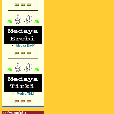
_________________
Medya Erebî
_________________
Medya Tirkî
Qutîya Muzîkê-1