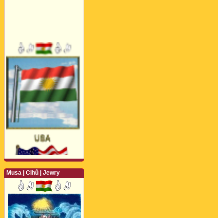
Musa | Cihû | Jewry