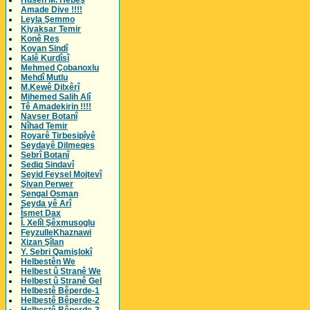
Husên M. Hebeş
Amade Dive !!!!
Leyla Şemmo
Kiyaksar Temir
Konê Reş
Kovan Sindî
Kalê Kurdîsî
Mehmed Çobanoxlu
Mehdî Mutlu
M.Kewê Dilxêrî
Mihemed Salih Alî
Tê Amadekirin !!!!
Navser Botanî
Nîhad Temir
Royarê Tirbesipîyê
Seydayê Dilmeqes
Sebrî Botanî
Sediq Sindavî
Seyid Feysel Mojtevî
Şivan Perwer
Şengal Osman
Seyda yê Arî
Îsmet Dax
Î. Xelîl Şêxmusoglu
FeyzulleKhaznawi
Xizan Şîlan
Y. Sebri Qamişlokî
Helbestên We
Helbest û Stranê We
Helbest û Stranê Gel
Helbestê Bêperde-1
Helbestê Bêperde-2