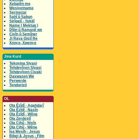
Xebatên me
Wesiyetname
Şermezar
Şahî û Şabun
Şirîgatî - Yekitî
Name ( Mektup )
Dîtin û Ramanê we
Civîn û Semîner
Ji Raya Giştî Re
Xonçe, Xwençe
Jina Kurd
Tekoşina Siyasi
Tehdeyîyen Siyasi
Tehdeyîyen Civaki
Daxwazen We
Perwerde
Tenduristi
OL
Ola Êzîdî - Agahdarî
Ola Êzîdî - Nasîn
Ola Êzîdî - Wêne
Ola Zerdeştî
Ola Cihû - Nivîs
Ola Cihû - Wêne
Îsa Mesîh - Jesus
Bibel & Jesus - Film