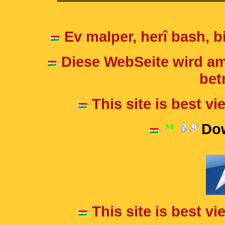
Ev malper, herî bash, bi
Diese WebSeite wird am
betr
This site is best v
Dow
This site is best v