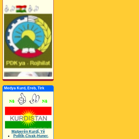
Medya Kurd, Ereb, Tirk
Malperên Kurdî, Yê
Polîtîk-Civak-Huner.