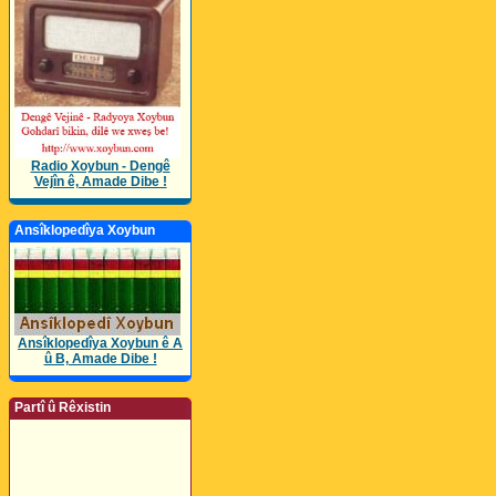
Radio Xoybun - Dengê
Vejîn ê, Amade Dibe !
Ansîklopedîya Xoybun
Ansîklopedîya Xoybun ê A
û B, Amade Dibe !
Partî û Rêxistin