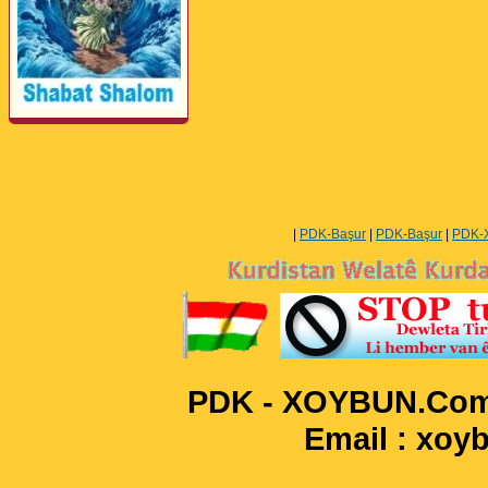
Perwerde ya Zimanê
Kurdî û Îngîlîzî
|
PDK-Başur
|
PDK-Başur
|
PDK-
PDK - XOYBUN.Com 
Email : xo
____________________