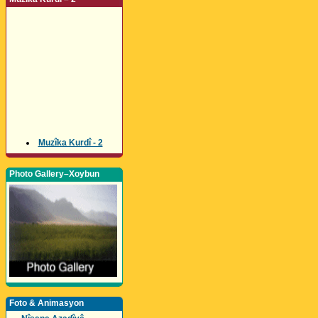
Muzîka Kurdî - 2
Photo Gallery–Xoybun
Foto & Animasyon