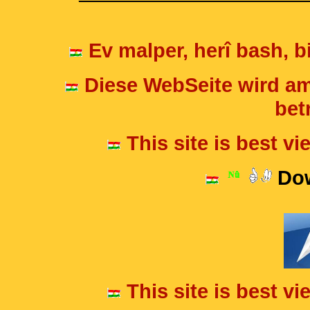
Ev malper, herî bash, bi
Diese WebSeite wird am
betr
This site is best v
Dow
This site is best v