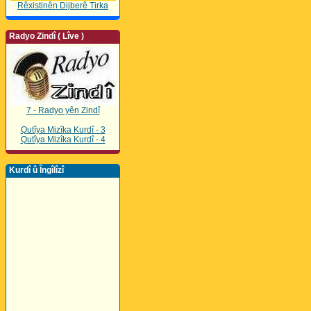
Rêxistinên Dijberê Tirka
Radyo Zindî ( Lîve )
7 - Radyo yên Zindî
Qutîya Mizîka Kurdî - 3
Qutîya Mizîka Kurdî - 4
Kurdî û Îngîlîzî