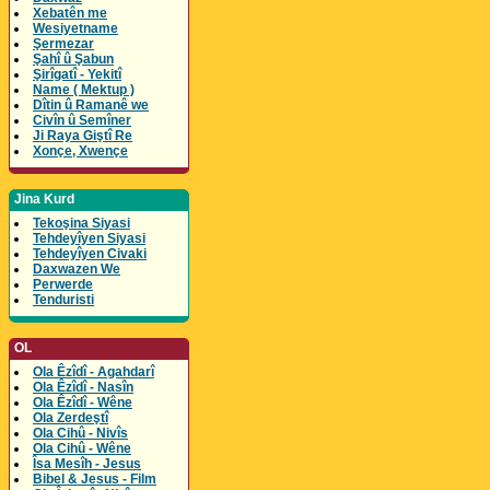
Xebatên me
Wesiyetname
Şermezar
Şahî û Şabun
Şirîgatî - Yekitî
Name ( Mektup )
Dîtin û Ramanê we
Civîn û Semîner
Ji Raya Giştî Re
Xonçe, Xwençe
Jina Kurd
Tekoşina Siyasi
Tehdeyîyen Siyasi
Tehdeyîyen Civaki
Daxwazen We
Perwerde
Tenduristi
OL
Ola Êzîdî - Agahdarî
Ola Êzîdî - Nasîn
Ola Êzîdî - Wêne
Ola Zerdeştî
Ola Cihû - Nivîs
Ola Cihû - Wêne
Îsa Mesîh - Jesus
Bibel & Jesus - Film