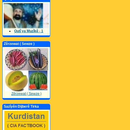
Qutî ya Muzîkê - 1
Zêrzewat ( Sewze )
Zêrzewat ( Sewze )
Sazîyên Dijberê Tirka