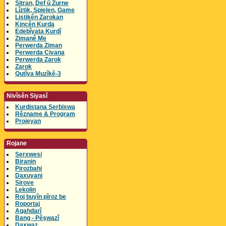
Sitran, Def û Zurne
Lîztik, Spielen, Game
Listikên Zarokan
Kincên Kurda
Edebîyata Kurdî
Zimanê Me
Perwerda Ziman
Perwerda Civana
Perwerda Zarok
Zarok
Qutîya Muzîkê-3
Nivîsên Siyasî
Kurdistana Serbixwa
Rêzname & Program
Projeyan
Rojane
Serxwesi
Biranin
Pirozbahi
Daxuyani
Sirove
Lekolin
Roj buyîn pîroz be
Roportaj
Agahdarî
Bang - Pêşwazî
Daxwaz