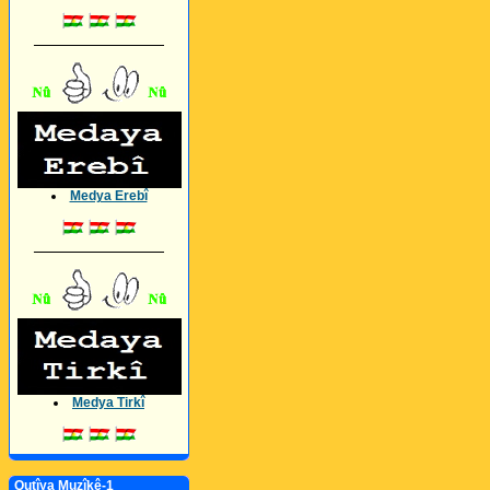
_________________
Medya Erebî
_________________
Medya Tirkî
Qutîya Muzîkê-1