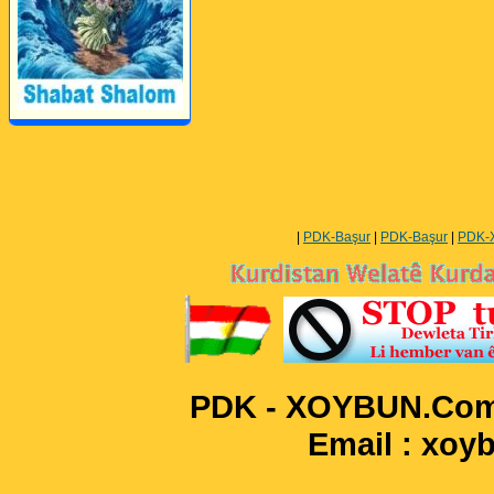
Perwerde ya Zimanê
Kurdî û Îngîlîzî
|
PDK-Başur
|
PDK-Başur
|
PDK-
PDK - XOYBUN.Com 
Email : xo
____________________