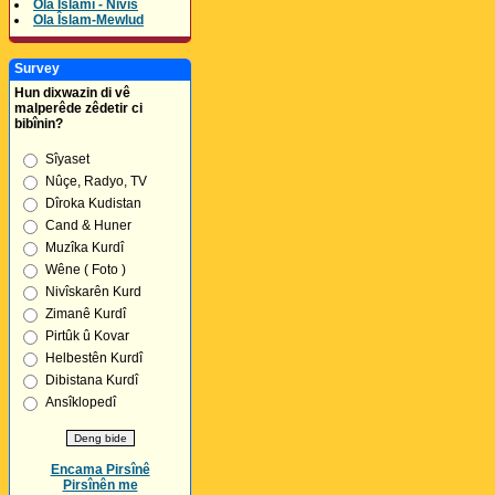
Ola Îslamî - Nivîs
Ola Îslam-Mewlud
Survey
Hun dixwazin di vê
malperêde zêdetir ci
bibînin?
Sîyaset
Nûçe, Radyo, TV
Dîroka Kudistan
Cand & Huner
Muzîka Kurdî
Wêne ( Foto )
Nivîskarên Kurd
Zimanê Kurdî
Pirtûk û Kovar
Helbestên Kurdî
Dibistana Kurdî
Ansîklopedî
Encama Pirsînê
Pirsînên me