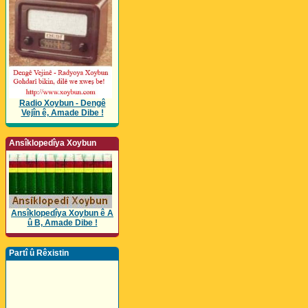
Radio Xoybun - Dengê
Vejîn ê, Amade Dibe !
Ansîklopedîya Xoybun
Ansîklopedîya Xoybun ê A
û B, Amade Dibe !
Partî û Rêxistin