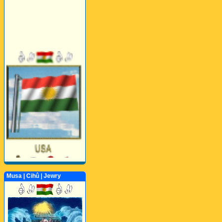
Musa | Cihû | Jewry