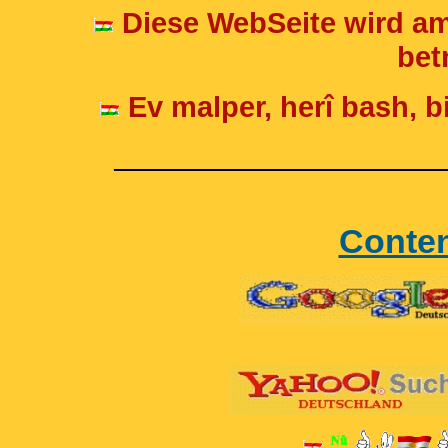
Diese WebSeite wird am
betr
Ev malper, herî bash, bi
____________________
Conte