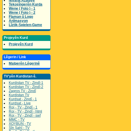
Nîşana Azadîyê
Tekoşîngerên Kurda
Wene ( Foto ) - 1
Wene ( Foto ) - 2
Flaman û Logo
Anîmasyon
Lîztik-Spielen-Game
Projeyên Kurd
Projeyên Kurd
Lêgerin / Link
Malperên Lêgerinê
TV'yên Kurdistan ê.
Kurdistan TV - Zindî-1
Kurdistan TV - Zindî-2
Zagros TV - Zindî
Kurdistan TV
Kurdsat - Zindî - 1
Kurdsat - Live
Roj - TV - Zindî - 1
Roj - TV - Zindî - html
Roj - TV - Zindî - swf
MMC - TV
XOYBUN - TV
Şîn Şahî - TV