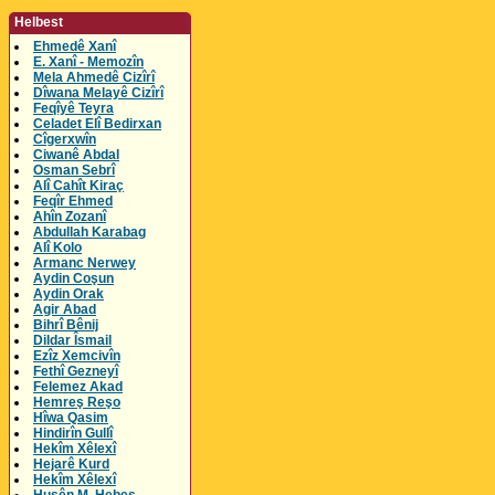
Helbest
Ehmedê Xanî
E. Xanî - Memozîn
Mela Ahmedê Cizîrî
Dîwana Melayê Cizîrî
Feqîyê Teyra
Celadet Elî Bedirxan
Cîgerxwîn
Ciwanê Abdal
Osman Sebrî
Alî Cahît Kiraç
Feqîr Ehmed
Ahîn Zozanî
Abdullah Karabag
Alî Kolo
Armanc Nerwey
Aydin Coşun
Aydin Orak
Agir Abad
Bihrî Bênij
Dildar Îsmail
Ezîz Xemcivîn
Fethî Gezneyî
Felemez Akad
Hemreş Reşo
Hîwa Qasim
Hindirîn Gullî
Hekîm Xêlexî
Hejarê Kurd
Hekîm Xêlexî