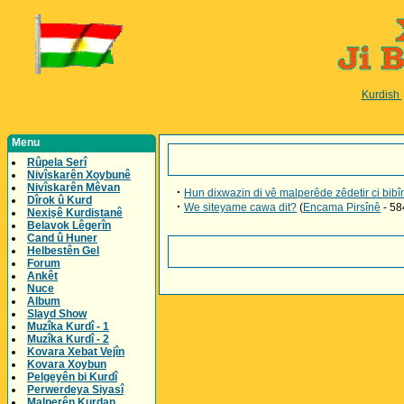
Kurdish
Menu
Rûpela Serî
Nivîskarên Xoybunê
Nivîskarên Mêvan
·
Hun dixwazin di vê malperêde zêdetir ci bibî
Dîrok û Kurd
·
We siteyame cawa dit?
(
Encama Pirsînê
- 58
Nexişê Kurdistanê
Belavok Lêgerîn
Cand û Huner
Helbestên Gel
Forum
Ankêt
Nuce
Album
Slayd Show
Muzîka Kurdî - 1
Muzîka Kurdî - 2
Kovara Xebat Vejîn
Kovara Xoybun
Pelgeyên bi Kurdî
Perwerdeya Siyasî
Malperên Kurdan