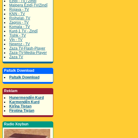
Êzidî - TV / Zindî
Malpera Êzidî-TV/Zindî
Rojava - TV
KNN - TV
Rojhelat- TV
Zagros - TV
Komala - TV
Kurd-1 TV - Zindî
Tishk - TV
Vîn - TV
Newroz - TV
Zaza TV-Flash-Player
Zaza-TV-Media-Player
Zaza TV
Paltalk Download
Paltalk Download
Reklam
Hunermendên Kurd
Karmendên Kurd
Kirîna Tiştan
Firotina Tiştan
Radio Xoybun