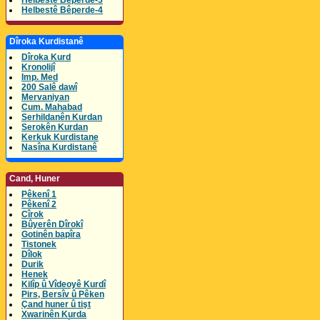
Helbestê Bêperde-3
Helbestê Bêperde-4
Dîroka Kurdistanê
Dîroka Kurd
Kronolijî
Imp. Med
200 Salê dawî
Mervaniyan
Cum. Mahabad
Serhildanên Kurdan
Serokên Kurdan
Kerkuk Kurdistane
Nasîna Kurdistanê
Cand, Huner
Pêkenî 1
Pêkenî 2
Cîrok
Bûyerên Dîrokî
Gotinên bapîra
Tistonek
Dîlok
Durik
Henek
Kilîp û Vîdeoyê Kurdî
Pirs, Bersîv û Pêken
Çand huner û tişt
Xwarinên Kurda