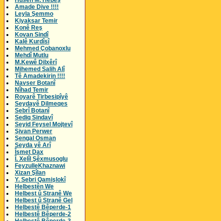
Husên M. Hebeş
Amade Dive !!!!
Leyla Şemmo
Kiyaksar Temir
Konê Reş
Kovan Sindî
Kalê Kurdîsî
Mehmed Çobanoxlu
Mehdî Mutlu
M.Kewê Dilxêrî
Mihemed Salih Alî
Tê Amadekirin !!!!
Navser Botanî
Nîhad Temir
Royarê Tirbesipîyê
Seydayê Dilmeqes
Sebrî Botanî
Sediq Sindavî
Seyid Feysel Mojtevî
Şivan Perwer
Şengal Osman
Seyda yê Arî
Îsmet Dax
Î. Xelîl Şêxmusoglu
FeyzulleKhaznawi
Xizan Şîlan
Y. Sebri Qamişlokî
Helbestên We
Helbest û Stranê We
Helbest û Stranê Gel
Helbestê Bêperde-1
Helbestê Bêperde-2