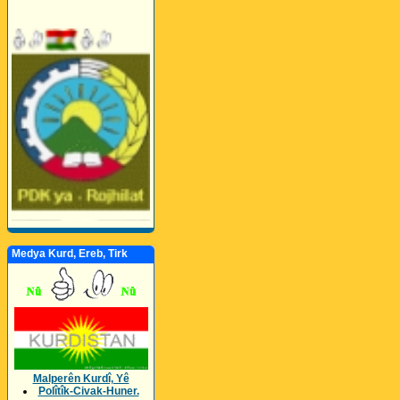
Medya Kurd, Ereb, Tirk
Malperên Kurdî, Yê
Polîtîk-Civak-Huner.