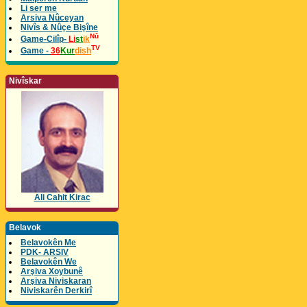
Li ser me
Arsiva Nûceyan
Nivîs & Nûçe Bişîne
Nû
Game-Cilîp-
Li
st
ik
TV
Game -
36
Kur
dish
Nivîskar
Ali Cahit Kirac
Belavok
Belavokên Me
PDK- ARSIV
Belavokên We
Arşiva Xoybunê
Arşiva Niviskaran
Niviskarên Derkirî