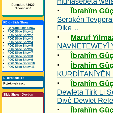
mûnasebeta wefat
Dengdan:
43629
·
Nirxandin:
0
Îbrahîm Gûç
Serokên Tevgera 
PDK - Slide Show
Dike…
Barzani Slide Show
PDK Slide Show 1
·
PDK Slide Show 2
Maruf Yilma
PDK Slide Show 3
PDK Slide Show 4
NAVNETEWEYÎ Y
PDK Slide Show 5
PDK Slide Show 6
·
PDK Slide Show 7
Îbrahîm Gûç
PDK Slide Show 8
PDK Slide Show 9
·
Îbrahîm Gûç
PDK Slide Show 10
PDK Slide Show 11
KURDİTANÎYÊN 
Di dirokede iro
·
Îbrahîm Gûç
Rojek wek îro...
Dewleta Tirk Li 
Slide Show – Xoybun
Divê Dewlet Ref
·
Îbrahîm Gûç