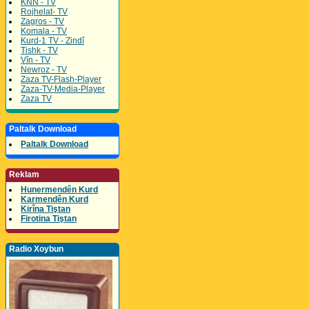
KNN - TV
Rojhelat- TV
Zagros - TV
Komala - TV
Kurd-1 TV - Zindî
Tishk - TV
Vîn - TV
Newroz - TV
Zaza TV-Flash-Player
Zaza-TV-Media-Player
Zaza TV
Paltalk Download
Paltalk Download
Reklam
Hunermendên Kurd
Karmendên Kurd
Kirîna Tiştan
Firotina Tiştan
Radio Xoybun