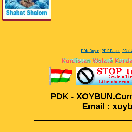
Perwerde ya Zimanê
Kurdî û Îngîlîzî
|
PDK-Başur
|
PDK-Başur
|
PDK-
PDK - XOYBUN.Com 
Email : xo
____________________