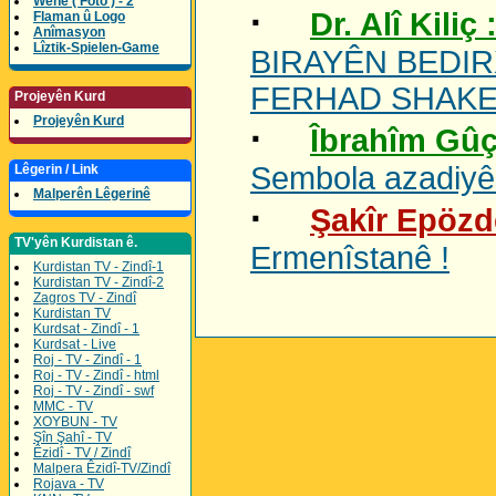
Wene ( Foto ) - 2
·
Dr. Alî Kiliç 
Flaman û Logo
Anîmasyon
Lîztik-Spielen-Game
BIRAYÊN BEDIR
FERHAD SHAKE
Projeyên Kurd
Projeyên Kurd
·
Îbrahîm Gûç
Sembola azadiy
Lêgerin / Link
Malperên Lêgerinê
·
Şakîr Epözd
TV'yên Kurdistan ê.
Ermenîstanê !
Kurdistan TV - Zindî-1
Kurdistan TV - Zindî-2
Zagros TV - Zindî
Kurdistan TV
Kurdsat - Zindî - 1
Kurdsat - Live
Roj - TV - Zindî - 1
Roj - TV - Zindî - html
Roj - TV - Zindî - swf
MMC - TV
XOYBUN - TV
Şîn Şahî - TV
Êzidî - TV / Zindî
Malpera Êzidî-TV/Zindî
Rojava - TV