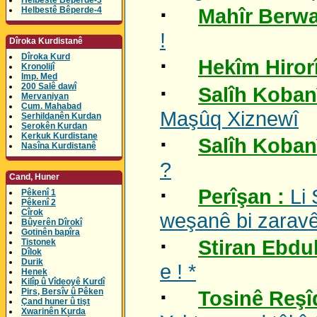
Helbestê Bêperde-3
·
Helbestê Bêperde-4
Mahîr Berwa
!
Dîroka Kurdistanê
Dîroka Kurd
·
Hekîm Hiror
Kronolijî
Imp. Med
·
200 Salê dawî
Salîh Koban
Mervaniyan
Cum. Mahabad
Maşûq Xiznewî
Serhildanên Kurdan
Serokên Kurdan
Kerkuk Kurdistane
·
Salîh Koban
Nasîna Kurdistanê
?
Cand, Huner
·
Perîşan :
Li
Pêkenî 1
Pêkenî 2
Cîrok
weşanê bi zaravê 
Bûyerên Dîrokî
Gotinên bapîra
·
Stiran Ebdu
Tistonek
Dîlok
Durik
e ! *
Henek
Kilîp û Vîdeoyê Kurdî
·
Pirs, Bersîv û Pêken
Tosinê Reşî
Çand huner û tişt
Xwarinên Kurda