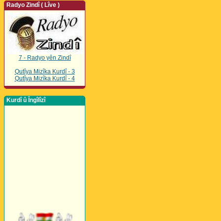
Radyo Zindî ( Lîve )
7 - Radyo yên Zindî
Qutîya Mizîka Kurdî - 3
Qutîya Mizîka Kurdî - 4
Kurdî û Îngîlîzî