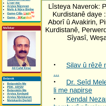
Li ser me
Lîsteya Naverok: 
Arsiva Nûceyan
Nivîs & Nûçe Bişîne
Kurdistanê daye :
Nû
Game-Cilîp-
Li
st
ik
TV
Game -
36
Kur
dish
Aborî û Avakirin, 
Kurdistanê, Perwer
Nivîskar
Sîyasî, Weşa
·
Silav û rêzê
Ali Cahit Kirac
...
Belavok
·
Dr. Seîd Mel
Belavokên Me
PDK- ARSIV
li me napirse
Belavokên We
Arşiva Xoybunê
·
Arşiva Niviskaran
Kendal Nezan
Niviskarên Derkirî