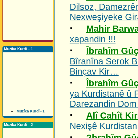
Dilsoz, Damezrê
Nexweşiyeke Gir
·
Mahir Barwa
xapandin !!!
·
Îbrahîm Gûç
Muzîka Kurdî – 1
Bîranîna Serok 
Binçav Kir…
·
Îbrahîm Gûç
ya Kurdistanê û
Darezandin Dom
Muzîka Kurdî - 1
·
Alî Cahît Ki
Nexişê Kurdistan
Muzîka Kurdî – 2
·
?brahîm Gû