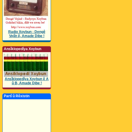
Radio Xoybun - Dengê
Vejîn ê, Amade Dibe !
Ansîklopedîya Xoybun
Ansîklopedîya Xoybun ê A
û B, Amade Dibe !
Partî û Rêxistin