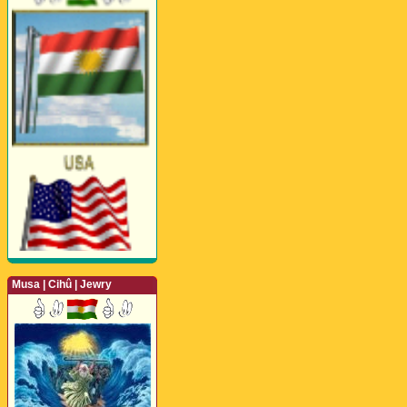
Musa | Cihû | Jewry