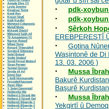
gotar û sîh sal c
Husên M. Hebeş
Amade Dive !!!!
·
Leyla Şemmo
pdk-xoybu
Kiyaksar Temir
Konê Reş
·
pdk-xoybu
Kovan Sindî
Kalê Kurdîsî
Mehmed Çobanoxlu
·
Şêrkoh Hop
Mehdî Mutlu
M.Kewê Dilxêrî
Mihemed Salih Alî
EREBPERESTÎ Û
Tê Amadekirin !!!!
Navser Botanî
·
Gotina Nûner
Nîhad Temir
Royarê Tirbesipîyê
Seydayê Dilmeqes
Waşintonê de Di 
Sebrî Botanî
Sediq Sindavî
13. 03. 2006 )
Seyid Feysel Mojtevî
Şivan Perwer
Şengal Osman
·
Mussa Îbrah
Seyda yê Arî
Îsmet Dax
Bakurê Kurdistan
Î. Xelîl Şêxmusoglu
FeyzulleKhaznawi
Xizan Şîlan
Başurê Kurdistan
Y. Sebri Qamişlokî
Helbestên We
·
Mussa Îbrah
Helbest û Stranê We
Helbest û Stranê Gel
Helbestê Bêperde-1
Yekgirtî û Demoqr
Helbestê Bêperde-2