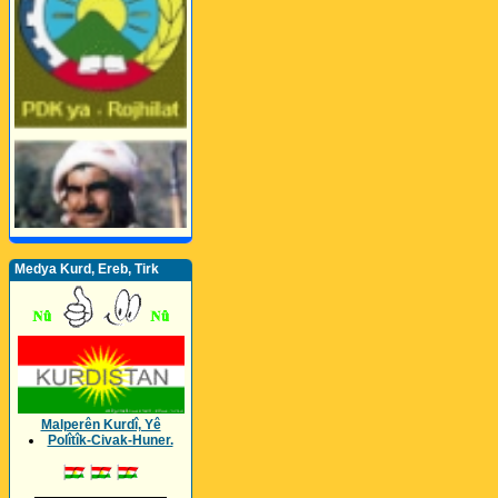
Medya Kurd, Ereb, Tirk
Malperên Kurdî, Yê
Polîtîk-Civak-Huner.
_________________