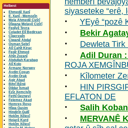
hemberî pêvajoya
Helbest
siyaseteke “erê, 
Ehmedê Xanî
E. Xanî - Memozîn
·
YEyê “pozê K
Mela Ahmedê Cizîrî
Dîwana Melayê Cizîrî
Feqîyê Teyra
·
Bekir Agata
Celadet Elî Bedirxan
Cîgerxwîn
Ciwanê Abdal
·
Dewleta Tirk b
Osman Sebrî
Alî Cahît Kiraç
·
Feqîr Ehmed
Adil Duran 
Ahîn Zozanî
Abdullah Karabag
ROJA XEMGÎNBU
Alî Kolo
Armanc Nerwey
·
Aydin Coşun
Kîlometer Z
Aydin Orak
Agir Abad
·
Bihrî Bênij
HIN PIRSGI
Dildar Îsmail
Ezîz Xemcivîn
EFLATON DE
Fethî Gezneyî
Felemez Akad
·
Hemreş Reşo
Salih Koban
Hîwa Qasim
Hindirîn Gullî
·
Hekîm Xêlexî
MERVANÊ K
Hejarê Kurd
Hekîm Xêlexî