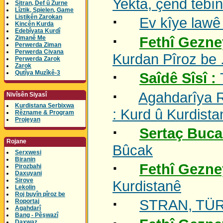
Yekta, çend têbîn
Sitran, Def û Zurne
Lîztik, Spielen, Game
·
Listikên Zarokan
Ev kîye lawê
Kincên Kurda
Edebîyata Kurdî
·
Zimanê Me
Fethî Gezne
Perwerda Ziman
Perwerda Civana
Kurdan Pîroz be .
Perwerda Zarok
Zarok
·
Qutîya Muzîkê-3
Saîdê Sîsî :
·
Agahdarîya 
Nivîsên Siyasî
Kurdistana Serbixwa
: Kurd û Kurdista
Rêzname & Program
Projeyan
·
Sertaç Buca
Rojane
Bûcak
Serxwesi
Biranin
·
Fethî Gezne
Pirozbahi
Daxuyani
Sirove
Kurdistanê
Lekolin
Roj buyîn pîroz be
·
STRAN, TÜRK
Roportaj
Agahdarî
Bang - Pêşwazî
Daxwaz