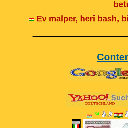
betr
Ev malper, herî bash, bi
____________________
Conte