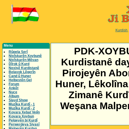
Kurdish
Menu
PDK-XOYBUN
Rûpela Serî
Nivîskarên Xoybunê
Kurdistanê day
Nivîskarên Mêvan
Dîrok û Kurd
Nexişê Kurdistanê
Pirojeyên Abor
Belavok Lêgerîn
Cand û Huner
Helbestên Gel
Huner, Lêkolîna
Forum
Ankêt
Zimanê Kurdî
Nuce
Album
Slayd Show
Weşana Malper 
Muzîka Kurdî - 1
Muzîka Kurdî - 2
Kovara Xebat Vejîn
Kovara Xoybun
Pelgeyên bi Kurdî
Perwerdeya Siyasî
Malperên Kurdan