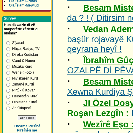
Ola Îslamî - Nivîs
·
Besam Miste
Ola Îslam-Mewlud
da ? ! ( Ditirsim
Survey
Hun dixwazin di vê
·
Vedan Adem
malperêde zêdetir ci
bibînin?
başûr rojavayê K
Sîyaset
qeyrana heyî !
Nûçe, Radyo, TV
Dîroka Kudistan
·
Îbrahîm Gûç
Cand & Huner
Muzîka Kurdî
OZALPÊ Dİ PÊV
Wêne ( Foto )
·
Nivîskarên Kurd
Besam Miste
Zimanê Kurdî
Xewna Kurdiya Şê
Pirtûk û Kovar
Helbestên Kurdî
·
Ji Özel Dosy
Dibistana Kurdî
Ansîklopedî
Roşan Lezgîn :
·
Wezîrê Eşo 
Encama Pirsînê
Pirsînên me