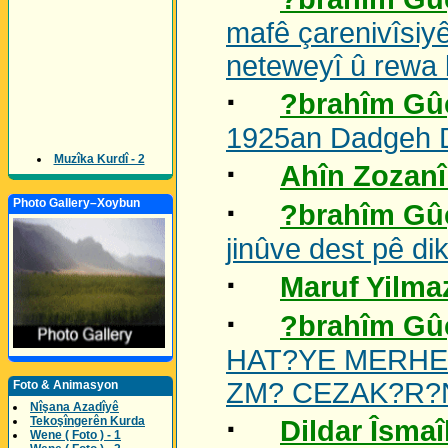
mafê çarenivîsiy
neteweyî û rewa
·
?brahîm Gû
1925an Dadgeh 
Muzîka Kurdî - 2
·
Ahîn Zozanî
·
Photo Gallery–Xoybun
?brahîm Gû
jinûve dest pê di
·
Maruf Yilma
·
?brahîm Gû
HAT?YE MERHE
ZM? CEZAK?R?
Foto & Animasyon
Nîşana Azadîyê
·
Tekoşîngerên Kurda
Dildar Îsmaî
Wene ( Foto ) - 1