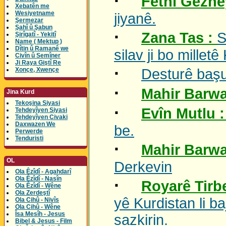
·
Fethî Gezne
Xebatên me
Wesiyetname
jiyanê.
Şermezar
Şahî û Şabun
·
Zana Tas :
S
Şirîgatî - Yekitî
Name ( Mektup )
Dîtin û Ramanê we
silav ji bo milletê
Civîn û Semîner
Ji Raya Giştî Re
·
Xonçe, Xwençe
Desturê başu
·
Mahir Barwa
Jina Kurd
Tekoşina Siyasi
·
Evîn Mutlu 
Tehdeyîyen Siyasi
Tehdeyîyen Civaki
Daxwazen We
be.
Perwerde
Tenduristi
·
Mahir Barwa
OL
Derkevin
Ola Êzîdî - Agahdarî
Ola Êzîdî - Nasîn
·
Royarê Tirbe
Ola Êzîdî - Wêne
Ola Zerdeştî
yê Kurdistan li 
Ola Cihû - Nivîs
Ola Cihû - Wêne
Îsa Mesîh - Jesus
sazkirin.
Bibel & Jesus - Film