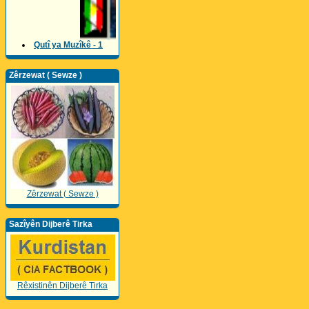
Qutî ya Muzîkê - 1
Zêrzewat ( Sewze )
Zêrzewat ( Sewze )
Sazîyên Dijberê Tirka
Rêxistinên Dijberê Tirka