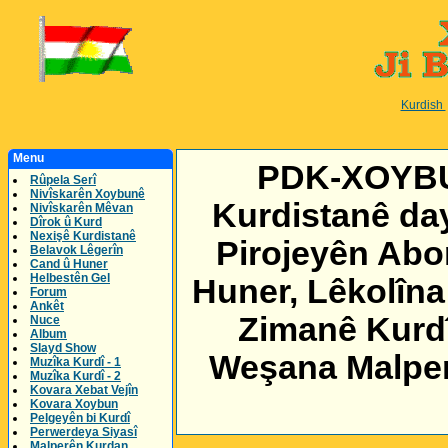
Kurdish
Menu
PDK-XOYBUN
Rûpela Serî
Nivîskarên Xoybunê
Kurdistanê day
Nivîskarên Mêvan
Dîrok û Kurd
Nexişê Kurdistanê
Pirojeyên Abor
Belavok Lêgerîn
Cand û Huner
Helbestên Gel
Huner, Lêkolîna
Forum
Ankêt
Zimanê Kurdî
Nuce
Album
Slayd Show
Weşana Malper 
Muzîka Kurdî - 1
Muzîka Kurdî - 2
Kovara Xebat Vejîn
Kovara Xoybun
Pelgeyên bi Kurdî
Perwerdeya Siyasî
Malperên Kurdan