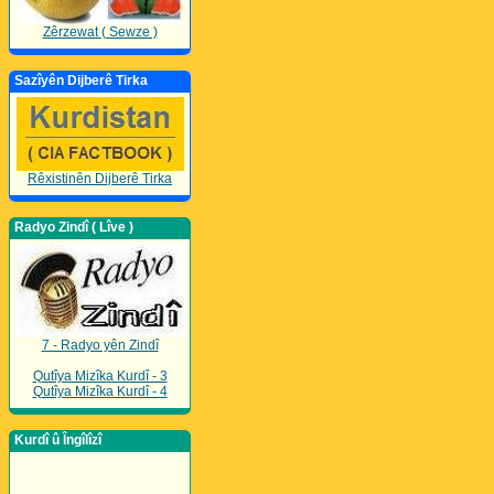
Zêrzewat ( Sewze )
Sazîyên Dijberê Tirka
Rêxistinên Dijberê Tirka
Radyo Zindî ( Lîve )
7 - Radyo yên Zindî
Qutîya Mizîka Kurdî - 3
Qutîya Mizîka Kurdî - 4
Kurdî û Îngîlîzî