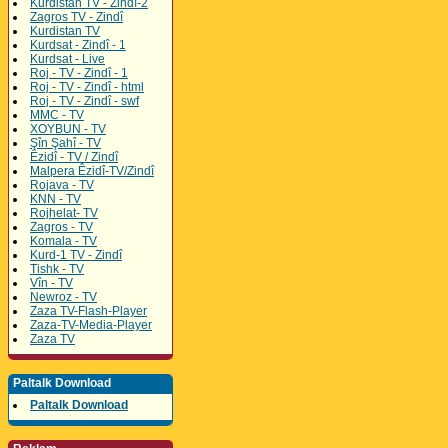
Kurdistan TV - Zindî-2
Zagros TV - Zindî
Kurdistan TV
Kurdsat - Zindî - 1
Kurdsat - Live
Roj - TV - Zindî - 1
Roj - TV - Zindî - html
Roj - TV - Zindî - swf
MMC - TV
XOYBUN - TV
Şîn Şahî - TV
Êzidî - TV / Zindî
Malpera Êzidî-TV/Zindî
Rojava - TV
KNN - TV
Rojhelat- TV
Zagros - TV
Komala - TV
Kurd-1 TV - Zindî
Tishk - TV
Vîn - TV
Newroz - TV
Zaza TV-Flash-Player
Zaza-TV-Media-Player
Zaza TV
Paltalk Download
Paltalk Download