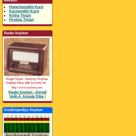
Reklam
Hunermendên Kurd
Karmendên Kurd
Kirîna Tiştan
Firotina Tiştan
Radio Xoybun
Radio Xoybun - Dengê
Vejîn ê, Amade Dibe !
Ansîklopedîya Xoybun