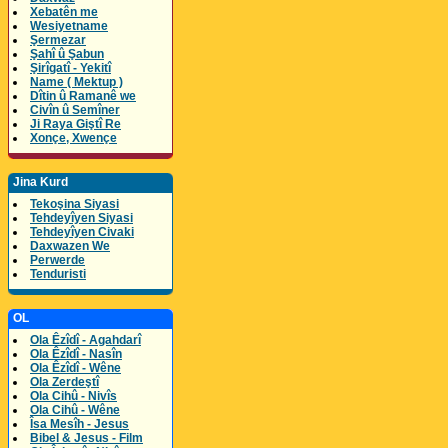
Xebatên me
Wesiyetname
Şermezar
Şahî û Şabun
Şirîgatî - Yekitî
Name ( Mektup )
Dîtin û Ramanê we
Civîn û Semîner
Ji Raya Giştî Re
Xonçe, Xwençe
Jina Kurd
Tekoşina Siyasi
Tehdeyîyen Siyasi
Tehdeyîyen Civaki
Daxwazen We
Perwerde
Tenduristi
OL
Ola Êzîdî - Agahdarî
Ola Êzîdî - Nasîn
Ola Êzîdî - Wêne
Ola Zerdeştî
Ola Cihû - Nivîs
Ola Cihû - Wêne
Îsa Mesîh - Jesus
Bibel & Jesus - Film