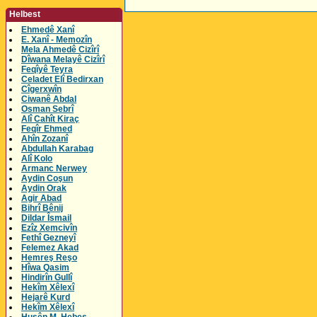
Helbest
Ehmedê Xanî
E. Xanî - Memozîn
Mela Ahmedê Cizîrî
Dîwana Melayê Cizîrî
Feqîyê Teyra
Celadet Elî Bedirxan
Cîgerxwîn
Ciwanê Abdal
Osman Sebrî
Alî Cahît Kiraç
Feqîr Ehmed
Ahîn Zozanî
Abdullah Karabag
Alî Kolo
Armanc Nerwey
Aydin Coşun
Aydin Orak
Agir Abad
Bihrî Bênij
Dildar Îsmail
Ezîz Xemcivîn
Fethî Gezneyî
Felemez Akad
Hemreş Reşo
Hîwa Qasim
Hindirîn Gullî
Hekîm Xêlexî
Hejarê Kurd
Hekîm Xêlexî