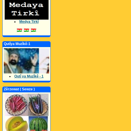
Medya Tirkî
Qutîya Muzîkê-1
Qutî ya Muzîkê - 1
Zêrzewat ( Sewze )