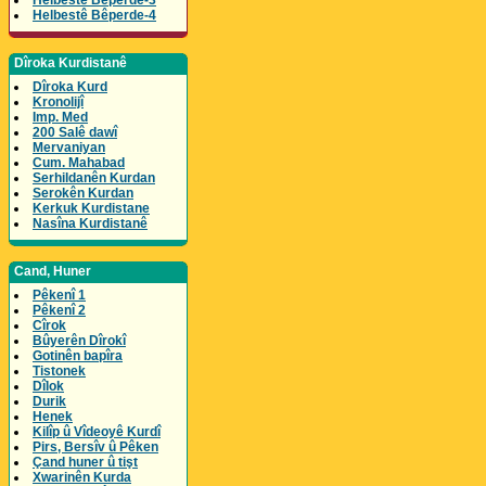
Helbestê Bêperde-3
Helbestê Bêperde-4
Dîroka Kurdistanê
Dîroka Kurd
Kronolijî
Imp. Med
200 Salê dawî
Mervaniyan
Cum. Mahabad
Serhildanên Kurdan
Serokên Kurdan
Kerkuk Kurdistane
Nasîna Kurdistanê
Cand, Huner
Pêkenî 1
Pêkenî 2
Cîrok
Bûyerên Dîrokî
Gotinên bapîra
Tistonek
Dîlok
Durik
Henek
Kilîp û Vîdeoyê Kurdî
Pirs, Bersîv û Pêken
Çand huner û tişt
Xwarinên Kurda