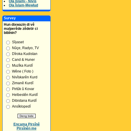
Ola Îslamî - Nivîs
Ola Îslam-Mewlud
Survey
Hun dixwazin di vê
malperêde zêdetir ci
bibînin?
Sîyaset
Nûçe, Radyo, TV
Dîroka Kudistan
Cand & Huner
Muzîka Kurdî
Wêne ( Foto )
Nivîskarên Kurd
Zimanê Kurdî
Pirtûk û Kovar
Helbestên Kurdî
Dibistana Kurdî
Ansîklopedî
Encama Pirsînê
Pirsînên me