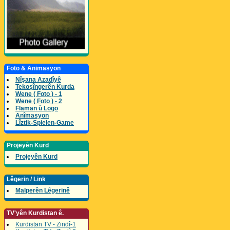
Foto & Animasyon
Nîşana Azadîyê
Tekoşîngerên Kurda
Wene ( Foto ) - 1
Wene ( Foto ) - 2
Flaman û Logo
Anîmasyon
Lîztik-Spielen-Game
Projeyên Kurd
Projeyên Kurd
Lêgerin / Link
Malperên Lêgerinê
TV'yên Kurdistan ê.
Kurdistan TV - Zindî-1