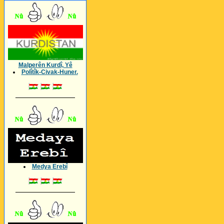
Malperên Kurdî, Yê
Polîtîk-Civak-Huner.
_________________
Medya Erebî
_________________