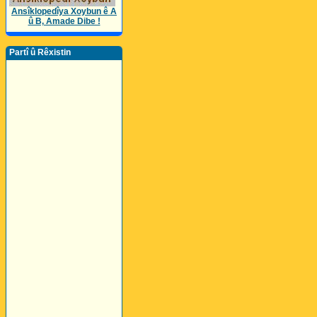
Ansîklopedîya Xoybun ê A
û B, Amade Dibe !
Partî û Rêxistin