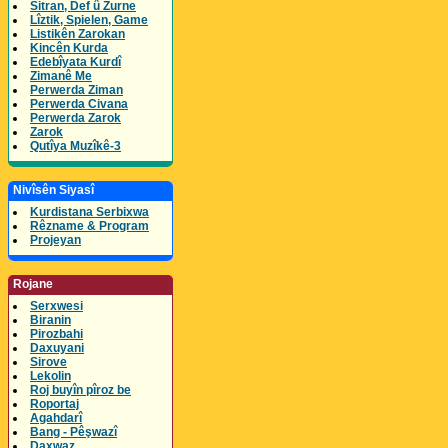
Sitran, Def û Zurne
Lîztik, Spielen, Game
Listikên Zarokan
Kincên Kurda
Edebîyata Kurdî
Zimanê Me
Perwerda Ziman
Perwerda Civana
Perwerda Zarok
Zarok
Qutîya Muzîkê-3
Nivîsên Siyasî
Kurdistana Serbixwa
Rêzname & Program
Projeyan
Rojane
Serxwesi
Biranin
Pirozbahi
Daxuyani
Sirove
Lekolin
Roj buyîn pîroz be
Roportaj
Agahdarî
Bang - Pêşwazî
Daxwaz