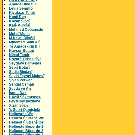
Husên M. Hebeş
Amade Dive !!!!
Leyla Şemmo
Kiyaksar Temir
Konê Reş
Kovan Sindî
Kalê Kurdîsî
Mehmed Çobanoxlu
Mehdî Mutlu
M.Kewê Dilxêrî
Mihemed Salih Alî
Tê Amadekirin !!!!
Navser Botanî
Nîhad Temir
Royarê Tirbesipîyê
Seydayê Dilmeqes
Sebrî Botanî
Sediq Sindavî
Seyid Feysel Mojtevî
Şivan Perwer
Şengal Osman
Seyda yê Arî
Îsmet Dax
Î. Xelîl Şêxmusoglu
FeyzulleKhaznawi
Xizan Şîlan
Y. Sebri Qamişlokî
Helbestên We
Helbest û Stranê We
Helbest û Stranê Gel
Helbestê Bêperde-1
Helbestê Bêperde-2