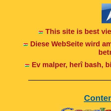
This site is best v
Diese WebSeite wird am
betr
Ev malper, herî bash, bi
____________________
Conte