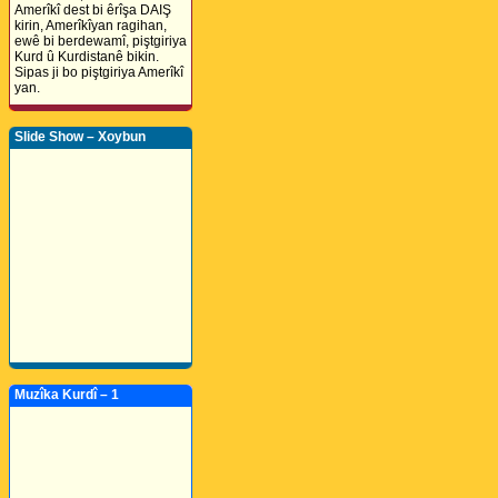
Amerîkî dest bi êrîşa DAIŞ
kirin, Amerîkîyan ragihan,
ewê bi berdewamî, piştgiriya
Kurd û Kurdistanê bikin.
Sipas ji bo piştgiriya Amerîkî
yan.
Slide Show – Xoybun
Muzîka Kurdî – 1