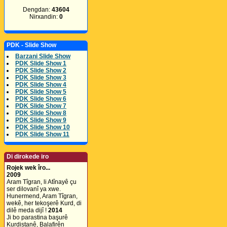
Dengdan:
43604
Nirxandin:
0
PDK - Slide Show
Barzani Slide Show
PDK Slide Show 1
PDK Slide Show 2
PDK Slide Show 3
PDK Slide Show 4
PDK Slide Show 5
PDK Slide Show 6
PDK Slide Show 7
PDK Slide Show 8
PDK Slide Show 9
PDK Slide Show 10
PDK Slide Show 11
Di dirokede iro
Rojek wek îro...
2009
Aram Tîgran, li Atînayê çu
ser dilovanî ya xwe.
Hunermend, Aram Tîgran,
wekê, her tekoşerê Kurd, di
dilê meda dijî !
2014
Ji bo parastina başurê
Kurdistanê, Balafirên