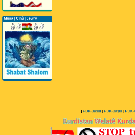
Musa | Cihû | Jewry
Perwerde ya Zimanê
Kurdî û Îngîlîzî
|
PDK-Başur
|
PDK-Başur
|
PDK-