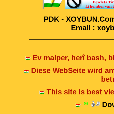
PDK - XOYBUN.Com 
Email : xo
____________________
Ev malper, herî bash, bi
Diese WebSeite wird am
betr
This site is best v
Dow