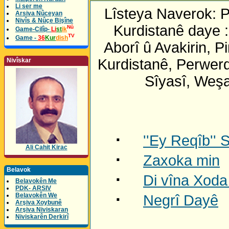
Li ser me
Lîsteya Naverok: 
Arsiva Nûceyan
Nivîs & Nûçe Bişîne
Kurdistanê daye :
Nû
Game-Cilîp-
Li
st
ik
TV
Game -
36
Kur
dish
Aborî û Avakirin, 
Kurdistanê, Perwer
Nivîskar
Sîyasî, Weşa
·
''Ey Reqîb''
Ali Cahit Kirac
·
Zaxoka min
Belavok
·
Di vîna Xoda
Belavokên Me
PDK- ARSIV
·
Belavokên We
Negrî Dayê
Arşiva Xoybunê
Arşiva Niviskaran
Niviskarên Derkirî