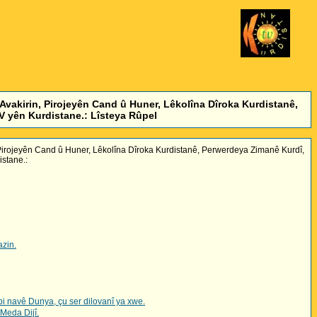
Avakirin, Pirojeyên Cand û Huner, Lêkolîna Dîroka Kurdistanê,
 yên Kurdistane.: Lîsteya Rûpel
 Pirojeyên Cand û Huner, Lêkolîna Dîroka Kurdistanê, Perwerdeya Zimanê Kurdî,
stane.:
azin.
i navê Dunya, çu ser dilovanî ya xwe.
Meda Dijî.