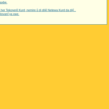
Saxbe.
 her Tekoşerê Kurd, nemire û di dilê Netewa Kurd da dijî...
ilovanî ya xwe.