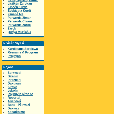
Lîztik, Spielen, Game
Listikên Zarokan
Kincên Kurda
Edebîyata Kurdî
Zimanê Me
Perwerda Ziman
Perwerda Civana
Perwerda Zarok
Zarok
Qutîya Muzîkê-3
Nivîsên Siyasî
Kurdistana Serbixwa
Rêzname & Program
Projeyan
Rojane
Serxwesi
Biranin
Pirozbahi
Daxuyani
Sirove
Lekolin
Roj buyîn pîroz be
Roportaj
Agahdarî
Bang - Pêşwazî
Daxwaz
Xebatên me