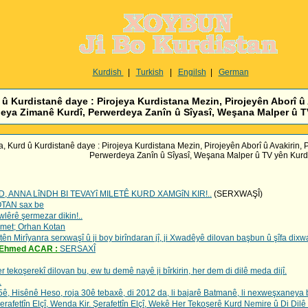
Kurdish
|
Turkish
|
Engilsh
|
German
 Kurdistanê daye : Pirojeya Kurdistana Mezin, Pirojeyên Aborî û 
eya Zimanê Kurdî, Perwerdeya Zanîn û Sîyasî, Weşana Malper û TV
 Kurd û Kurdistanê daye : Pirojeya Kurdistana Mezin, Pirojeyên Aborî û Avakirin,
Perwerdeya Zanîn û Sîyasî, Weşana Malper û TV yên Kurdi
 ANNA LîNDH BI TEVAYî MILETÊ KURD XAMGîN KIR!..
(SERXWAŞÎ)
OTAN sax be
wlêrê şermezar dikin!..
rûmet; Orhan Kotan
tên Mirîyanra serxwaşî û ji boy birîndaran jî, ji Xwadêyê dilovan başbun û şîfa dixw
: Ehmed ACAR :
SERSAXÎ
tekoşerekî dilovan bu, ew tu demê nayê ji bîrkirin, her dem di dilê meda dijî.
.
 Hisênê Heso, roja 30ê tebaxê, di 2012 da, li bajarê Batmanê, li nexweşxaneya b
afettîn Elçî, Wenda Kir. Şerafettîn Elçî, Wekê Her Tekoşerê Kurd Nemire û Di Dilê 