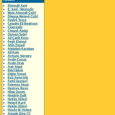
Helbest
Ehmedê Xanî
E. Xanî - Memozîn
Mela Ahmedê Cizîrî
Dîwana Melayê Cizîrî
Feqîyê Teyra
Celadet Elî Bedirxan
Cîgerxwîn
Ciwanê Abdal
Osman Sebrî
Alî Cahît Kiraç
Feqîr Ehmed
Ahîn Zozanî
Abdullah Karabag
Alî Kolo
Armanc Nerwey
Aydin Coşun
Aydin Orak
Agir Abad
Bihrî Bênij
Dildar Îsmail
Ezîz Xemcivîn
Fethî Gezneyî
Felemez Akad
Hemreş Reşo
Hîwa Qasim
Hindirîn Gullî
Hekîm Xêlexî
Hejarê Kurd
Hekîm Xêlexî
Husên M. Hebeş
Amade Dive !!!!