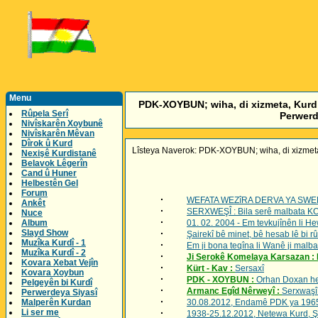
Menu
PDK-XOYBUN; wiha, di xizmeta, Kurd û
Rûpela Serî
Perwerd
Nivîskarên Xoybunê
Nivîskarên Mêvan
Dîrok û Kurd
Lîsteya Naverok: PDK-XOYBUN; wiha, di xizmeta,
Nexişê Kurdistanê
Belavok Lêgerîn
Cand û Huner
Helbestên Gel
Forum
·
WEFATA WEZîRA DERVA YA SWED,
Ankêt
·
SERXWEŞÎ : Bila serê malbata K
Nuce
·
Album
01. 02. 2004 - Em tevkujînên li He
Slayd Show
·
Şairekî bê minet, bê hesab lê bi 
Muzîka Kurdî - 1
·
Em ji bona teqîna li Wanê ji malba
Muzîka Kurdî - 2
·
Ji Serokê Komelaya Karsazan 
Kovara Xebat Vejîn
·
Kürt - Kav :
Sersaxî
Kovara Xoybun
·
PDK - XOYBUN :
Orhan Doxan her 
Pelgeyên bi Kurdî
·
Armanc Egîd Nêrweyî :
Serxwaşî
Perwerdeya Siyasî
·
Malperên Kurdan
30.08.2012, Endamê PDK ya 1965ê,
Li ser me
·
1938-25.12.2012, Netewa Kurd, Şer