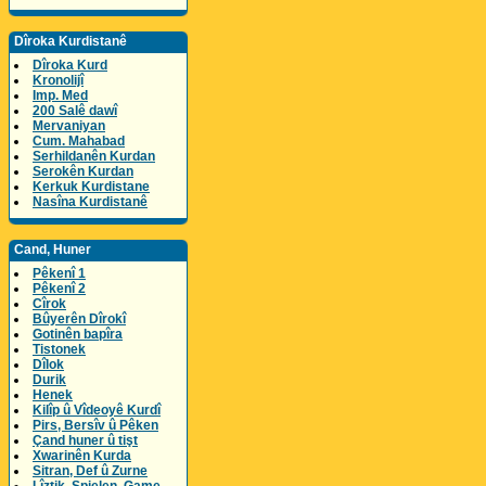
Dîroka Kurdistanê
Dîroka Kurd
Kronolijî
Imp. Med
200 Salê dawî
Mervaniyan
Cum. Mahabad
Serhildanên Kurdan
Serokên Kurdan
Kerkuk Kurdistane
Nasîna Kurdistanê
Cand, Huner
Pêkenî 1
Pêkenî 2
Cîrok
Bûyerên Dîrokî
Gotinên bapîra
Tistonek
Dîlok
Durik
Henek
Kilîp û Vîdeoyê Kurdî
Pirs, Bersîv û Pêken
Çand huner û tişt
Xwarinên Kurda
Sitran, Def û Zurne