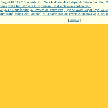
 Beg, di 18.09.2013de Wefat Kir... Serê Malbata Mîrê Lalişê, Mîr Tehsîn Saîd Beg, 
mîr, wekê her Tekoşerê Kurd, nemire û di dilê Netewa Kurd da dijî...
e ya li “Gundê Înglîzî” ya Hewlêrê de, xatirê xwe, ji jiyanê xwast. Yaşar Kaya, wekê
rdistanê, Mam Celal Talebanî, di 84 salîya xwe de, li welatê Almanya yê, çu ser d
[
Vegere
]