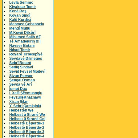
Leyla Şemmo
Kiyaksar Temir
Konê Reş
Kovan Sindî
Kalê Kurdîsî
Mehmed Çobanoxlu
Mehdî Mutlu
M.Kewê Dilxêrî
Mihemed Salih Alî
Tê Amadekirin !!!!
Navser Botanî
Nîhad Temir
Royarê Tirbesipîyê
Seydayê Dilmeqes
Sebrî Botanî
Sediq Sindavî
Seyid Feysel Mojtevî
Şivan Perwer
Şengal Osman
Seyda yê Arî
Îsmet Dax
Î. Xelîl Şêxmusoglu
FeyzulleKhaznawi
Xizan Şîlan
Y. Sebri Qamişlokî
Helbestên We
Helbest û Stranê We
Helbest û Stranê Gel
Helbestê Bêperde-1
Helbestê Bêperde-2
Helbestê Bêperde-3
Helbestê Bêperde-4