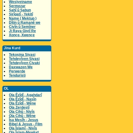
Wesiyetname
Şermezar
Şahî û Şabun
Şirîgatî - Yekitî
Name ( Mektup )
Dîtin û Ramanê we
Civîn û Semîner
Ji Raya Giştî Re
Xonçe, Xwençe
Jina Kurd
Tekoşina Siyasi
Tehdeyîyen Siyasi
Tehdeyîyen Civaki
Daxwazen We
Perwerde
Tenduristi
OL
Ola Êzîdî - Agahdarî
Ola Êzîdî - Nasîn
Ola Êzîdî - Wêne
Ola Zerdeştî
Ola Cihû - Nivîs
Ola Cihû - Wêne
Îsa Mesîh - Jesus
Bibel & Jesus - Film
Ola Îslamî - Nivîs
Ola Îslam-Mewlud