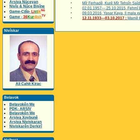
Arsiva Nûceyan
·
Mîr Ferhadê, Kurê Mîr Tehsîn Saîd
Nivîs & Nûçe Bişîne
·
02.01.1957— 25.10.2015, Fehmî De
Nû
Game-Cilîp-
Li
st
ik
·
09.03.2016, Yaşar Kaya, li mala xw
TV
Game -
36
Kur
dish
·
12.11.1933—03.10.2017 :
Mamê Ku
Nivîskar
Ali Cahit Kirac
Belavok
Belavokên Me
PDK- ARSIV
Belavokên We
Arşiva Xoybunê
Arşiva Niviskaran
Niviskarên Derkirî