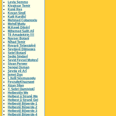
Leyla Şemmo
Kiyaksar Temir
Konê Reş
Kovan Sindî
Kalê Kurdîsî
Mehmed Çobanoxlu
Mehdî Mutlu
M.Kewê Dilxêrî
Mihemed Salih Alî
Tê Amadekirin !!!!
Navser Botanî
Nîhad Temir
Royarê Tirbesipîyê
Seydayê Dilmeqes
Sebrî Botanî
Sediq Sindavî
Seyid Feysel Mojtevî
Şivan Perwer
Şengal Osman
Seyda yê Arî
Îsmet Dax
Î. Xelîl Şêxmusoglu
FeyzulleKhaznawi
Xizan Şîlan
Y. Sebri Qamişlokî
Helbestên We
Helbest û Stranê We
Helbest û Stranê Gel
Helbestê Bêperde-1
Helbestê Bêperde-2
Helbestê Bêperde-3
Helbestê Bêperde-4