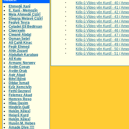
Helbest
·
Kilîp û Vîdeo yên Kurdî - 40 ( Ame
Ehmedê Xanî
·
Kilîp û Vîdeo yên Kurdî - 41 ( Ame
E. Xanî - Memozîn
·
Kilîp û Vîdeo yên Kurdî - 42 ( Ame
Mela Ahmedê Cizîrî
·
Kilîp û Vîdeo yên Kurdî - 43 ( Ame
Dîwana Melayê Cizîrî
·
Kilîp û Vîdeo yên Kurdî - 44 ( Ame
Feqîyê Teyra
·
Kilîp û Vîdeo yên Kurdî - 45 ( Ame
Celadet Elî Bedirxan
·
Cîgerxwîn
Kilîp û Vîdeo yên Kurdî - 46 ( Ame
Ciwanê Abdal
·
Kilîp û Vîdeo yên Kurdî - 47 ( Ame
Osman Sebrî
·
Kilîp û Vîdeo yên Kurdî - 48 ( Ame
Alî Cahît Kiraç
·
Kilîp û Vîdeo yên Kurdî - 49 ( Ame
Feqîr Ehmed
·
Kilîp û Vîdeo yên Kurdî - 50 ( Ame
Ahîn Zozanî
·
Kilîp û Vîdeo yên Kurdî - 51 ( Ame
Abdullah Karabag
Alî Kolo
Armanc Nerwey
Aydin Coşun
Aydin Orak
Agir Abad
Bihrî Bênij
Dildar Îsmail
Ezîz Xemcivîn
Fethî Gezneyî
Felemez Akad
Hemreş Reşo
Hîwa Qasim
Hindirîn Gullî
Hekîm Xêlexî
Hejarê Kurd
Hekîm Xêlexî
Husên M. Hebeş
Amade Dive !!!!