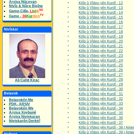
Arsiva Nûceyan
·
Kilîp û Vîdeo yên Kurdî - 12
Nivîs & Nûçe Bişîne
·
Kilîp û Vîdeo yên Kurdî - 13
Nû
Game-Cilîp-
Li
st
ik
·
Kilîp û Vîdeo yên Kurdî - 14
TV
Game -
36
Kur
dish
·
Kilîp û Vîdeo yên Kurdî - 15
·
Kilîp û Vîdeo yên Kurdî - 16
·
Kilîp û Vîdeo yên Kurdî - 17
Nivîskar
·
Kilîp û Vîdeo yên Kurdî - 18
·
Kilîp û Vîdeo yên Kurdî - 19
·
Kilîp û Vîdeo yên Kurdî - 20
·
Kilîp û Vîdeo yên Kurdî - 21
·
Kilîp û Vîdeo yên Kurdî - 22
·
Kilîp û Vîdeo yên Kurdî - 23
·
Kilîp û Vîdeo yên Kurdî - 24
·
Kilîp û Vîdeo yên Kurdî - 25
·
Kilîp û Vîdeo yên Kurdî - 26
·
Kilîp û Vîdeo yên Kurdî - 27
·
Kilîp û Vîdeo yên Kurdî - 28
Ali Cahit Kirac
·
Kilîp û Vîdeo yên Kurdî - 29
·
Kilîp û Vîdeo yên Kurdî - 30
Belavok
·
Kilîp û Vîdeo yên Kurdî - 31
·
Kilîp û Vîdeo yên Kurdî - 32
Belavokên Me
·
Kilîp û Vîdeo yên Kurdî - 33
PDK- ARSIV
·
Belavokên We
Kilîp û Vîdeo yên Kurdî - 34
Arşiva Xoybunê
·
Kilîp û Vîdeo yên Kurdî - 35
Arşiva Niviskaran
·
Kilîp û Vîdeo yên Kurdî - 36
Niviskarên Derkirî
·
Kilîp û Vîdeo yên Kurdî - 37
·
Kilîp û Vîdeo yên Kurdî - 38 ( Ame
·
Kilîp û Vîdeo yên Kurdî - 39 ( Ame