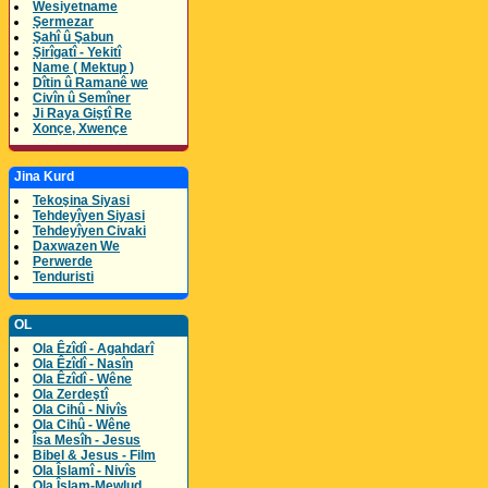
Wesiyetname
Şermezar
Şahî û Şabun
Şirîgatî - Yekitî
Name ( Mektup )
Dîtin û Ramanê we
Civîn û Semîner
Ji Raya Giştî Re
Xonçe, Xwençe
Jina Kurd
Tekoşina Siyasi
Tehdeyîyen Siyasi
Tehdeyîyen Civaki
Daxwazen We
Perwerde
Tenduristi
OL
Ola Êzîdî - Agahdarî
Ola Êzîdî - Nasîn
Ola Êzîdî - Wêne
Ola Zerdeştî
Ola Cihû - Nivîs
Ola Cihû - Wêne
Îsa Mesîh - Jesus
Bibel & Jesus - Film
Ola Îslamî - Nivîs
Ola Îslam-Mewlud