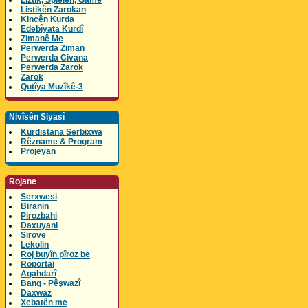
Lîztik, Spielen, Game
Listikên Zarokan
Kincên Kurda
Edebîyata Kurdî
Zimanê Me
Perwerda Ziman
Perwerda Civana
Perwerda Zarok
Zarok
Qutîya Muzîkê-3
Nivîsên Siyasî
Kurdistana Serbixwa
Rêzname & Program
Projeyan
Rojane
Serxwesi
Biranin
Pirozbahi
Daxuyani
Sirove
Lekolin
Roj buyîn pîroz be
Roportaj
Agahdarî
Bang - Pêşwazî
Daxwaz
Xebatên me