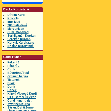
Dîroka Kurdistanê
Dîroka Kurd
Kronolijî
Imp. Med
200 Salê dawî
Mervaniyan
Cum. Mahabad
Serhildanên Kurdan
Serokên Kurdan
Kerkuk Kurdistane
Nasîna Kurdistanê
Cand, Huner
Pêkenî 1
Pêkenî 2
Cîrok
Bûyerên Dîrokî
Gotinên bapîra
Tistonek
Dîlok
Durik
Henek
Kilîp û Vîdeoyê Kurdî
Pirs, Bersîv û Pêken
Çand huner û tişt
Xwarinên Kurda
Sitran, Def û Zurne