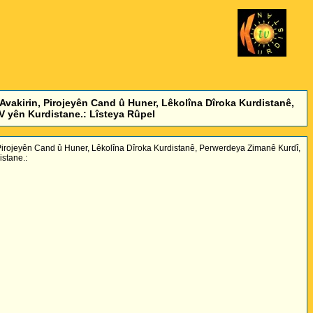
Avakirin, Pirojeyên Cand û Huner, Lêkolîna Dîroka Kurdistanê,
 yên Kurdistane.: Lîsteya Rûpel
 Pirojeyên Cand û Huner, Lêkolîna Dîroka Kurdistanê, Perwerdeya Zimanê Kurdî,
stane.: