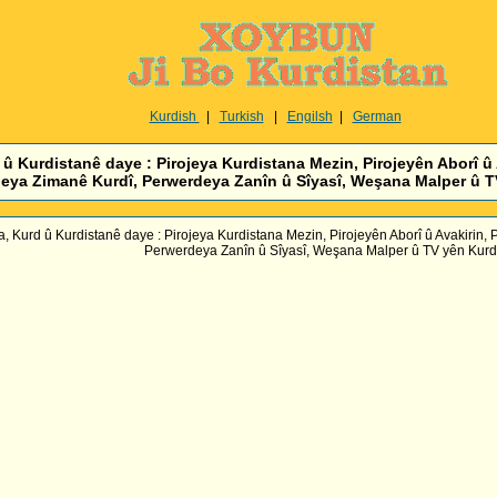
Kurdish
|
Turkish
|
Engilsh
|
German
 Kurdistanê daye : Pirojeya Kurdistana Mezin, Pirojeyên Aborî û 
eya Zimanê Kurdî, Perwerdeya Zanîn û Sîyasî, Weşana Malper û TV
 Kurd û Kurdistanê daye : Pirojeya Kurdistana Mezin, Pirojeyên Aborî û Avakirin,
Perwerdeya Zanîn û Sîyasî, Weşana Malper û TV yên Kurdi