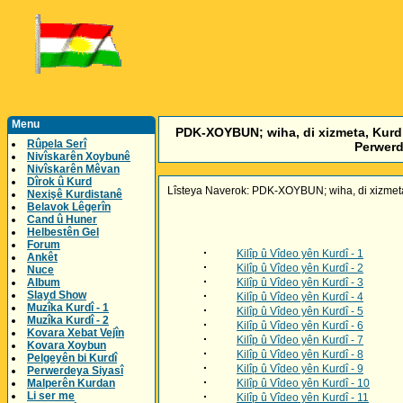
Menu
PDK-XOYBUN; wiha, di xizmeta, Kurd û
Rûpela Serî
Perwerd
Nivîskarên Xoybunê
Nivîskarên Mêvan
Dîrok û Kurd
Lîsteya Naverok: PDK-XOYBUN; wiha, di xizmeta,
Nexişê Kurdistanê
Belavok Lêgerîn
Cand û Huner
Helbestên Gel
Forum
·
Kilîp û Vîdeo yên Kurdî - 1
Ankêt
·
Kilîp û Vîdeo yên Kurdî - 2
Nuce
·
Album
Kilîp û Vîdeo yên Kurdî - 3
Slayd Show
·
Kilîp û Vîdeo yên Kurdî - 4
Muzîka Kurdî - 1
·
Kilîp û Vîdeo yên Kurdî - 5
Muzîka Kurdî - 2
·
Kilîp û Vîdeo yên Kurdî - 6
Kovara Xebat Vejîn
·
Kilîp û Vîdeo yên Kurdî - 7
Kovara Xoybun
·
Kilîp û Vîdeo yên Kurdî - 8
Pelgeyên bi Kurdî
·
Kilîp û Vîdeo yên Kurdî - 9
Perwerdeya Siyasî
·
Malperên Kurdan
Kilîp û Vîdeo yên Kurdî - 10
Li ser me
·
Kilîp û Vîdeo yên Kurdî - 11