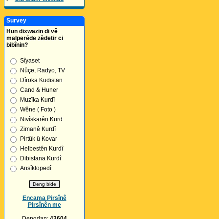
Survey
Hun dixwazin di vê
malperêde zêdetir ci
bibînin?
Sîyaset
Nûçe, Radyo, TV
Dîroka Kudistan
Cand & Huner
Muzîka Kurdî
Wêne ( Foto )
Nivîskarên Kurd
Zimanê Kurdî
Pirtûk û Kovar
Helbestên Kurdî
Dibistana Kurdî
Ansîklopedî
Encama Pirsînê
Pirsînên me
Dengdan:
43604