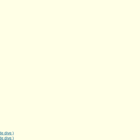
de dive )
de dive )