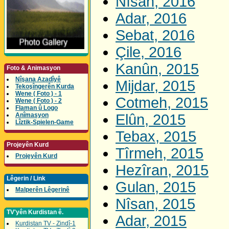
Nîsan, 2016
Adar, 2016
Sebat, 2016
Çile, 2016
Kanûn, 2015
Foto & Animasyon
Nîşana Azadîyê
Mijdar, 2015
Tekoşîngerên Kurda
Wene ( Foto ) - 1
Cotmeh, 2015
Wene ( Foto ) - 2
Flaman û Logo
Anîmasyon
Elûn, 2015
Lîztik-Spielen-Game
Tebax, 2015
Projeyên Kurd
Tîrmeh, 2015
Projeyên Kurd
Hezîran, 2015
Lêgerin / Link
Gulan, 2015
Malperên Lêgerinê
Nîsan, 2015
TV'yên Kurdistan ê.
Adar, 2015
Kurdistan TV - Zindî-1