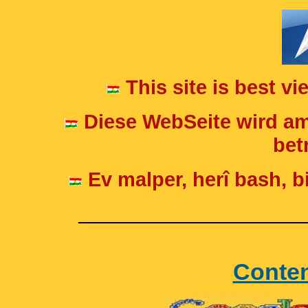
This site is best v
Diese WebSeite wird am
betr
Ev malper, herî bash, bi
____________________
Conte