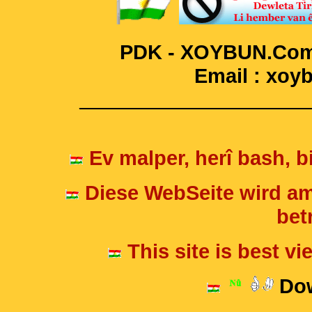
PDK - XOYBUN.Com 
Email : xo
____________________
Ev malper, herî bash, bi
Diese WebSeite wird am
betr
This site is best v
Dow