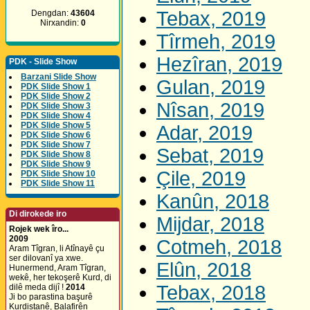
Tebax, 2019
Dengdan:
43604
Nirxandin:
0
Tîrmeh, 2019
Hezîran, 2019
PDK - Slide Show
Barzani Slide Show
Gulan, 2019
PDK Slide Show 1
PDK Slide Show 2
Nîsan, 2019
PDK Slide Show 3
PDK Slide Show 4
PDK Slide Show 5
Adar, 2019
PDK Slide Show 6
PDK Slide Show 7
Sebat, 2019
PDK Slide Show 8
PDK Slide Show 9
Çile, 2019
PDK Slide Show 10
PDK Slide Show 11
Kanûn, 2018
Di dirokede iro
Mijdar, 2018
Rojek wek îro...
2009
Cotmeh, 2018
Aram Tîgran, li Atînayê çu
ser dilovanî ya xwe.
Elûn, 2018
Hunermend, Aram Tîgran,
wekê, her tekoşerê Kurd, di
Tebax, 2018
dilê meda dijî !
2014
Ji bo parastina başurê
Kurdistanê, Balafirên