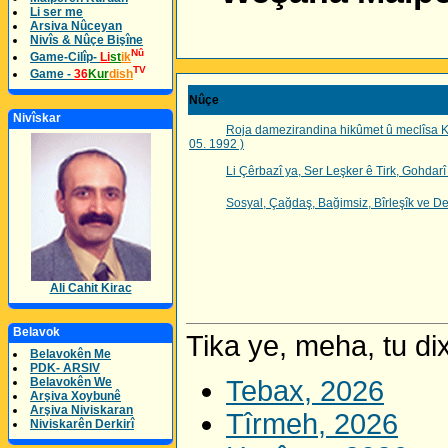
Li ser me
Arsiva Nûceyan
Nivîs & Nûçe Bişîne
Nû
Game-Cilîp-
Li
st
ik
TV
Game -
36
Kur
dish
Nûçe
Nivîskar
Roja damezirandina hikûmet û meclîsa Kurd
05. 1992 )
Li Çêrbazî ya, Ser Leşker ê Tirk, Gohdarî 
Sosyal, Çağdaş, Bağimsiz, Bîrleşîk ve Dem
Ali Cahit Kirac
Belavok
Tika ye, meha, tu dix
Belavokên Me
PDK- ARSIV
Belavokên We
Tebax, 2026
Arşiva Xoybunê
Arşiva Niviskaran
Tîrmeh, 2026
Niviskarên Derkirî