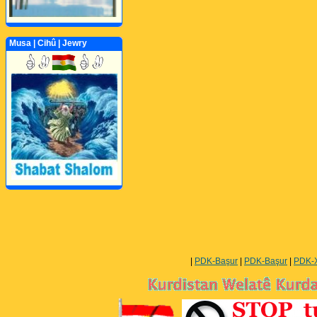
Musa | Cihû | Jewry
Perwerde ya Zimanê
Kurdî û Îngîlîzî
|
PDK-Başur
|
PDK-Başur
|
PDK-