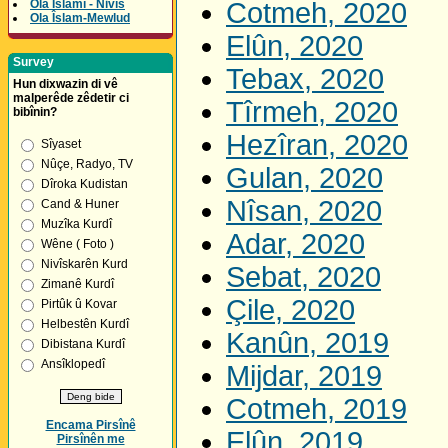
Ola Îslamî - Nivîs
Cotmeh, 2020
Ola Îslam-Mewlud
Elûn, 2020
Survey
Tebax, 2020
Hun dixwazin di vê
malperêde zêdetir ci
Tîrmeh, 2020
bibînin?
Hezîran, 2020
Sîyaset
Nûçe, Radyo, TV
Gulan, 2020
Dîroka Kudistan
Nîsan, 2020
Cand & Huner
Muzîka Kurdî
Adar, 2020
Wêne ( Foto )
Nivîskarên Kurd
Sebat, 2020
Zimanê Kurdî
Çile, 2020
Pirtûk û Kovar
Helbestên Kurdî
Kanûn, 2019
Dibistana Kurdî
Ansîklopedî
Mijdar, 2019
Cotmeh, 2019
Encama Pirsînê
Elûn, 2019
Pirsînên me