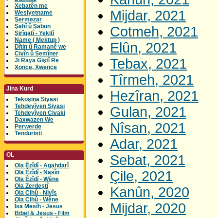
Xebatên me
Mijdar, 2021
Wesiyetname
Şermezar
Şahî û Şabun
Cotmeh, 2021
Şirîgatî - Yekitî
Name ( Mektup )
Elûn, 2021
Dîtin û Ramanê we
Civîn û Semîner
Tebax, 2021
Ji Raya Giştî Re
Xonçe, Xwençe
Tîrmeh, 2021
Jina Kurd
Hezîran, 2021
Tekoşina Siyasi
Tehdeyîyen Siyasi
Gulan, 2021
Tehdeyîyen Civaki
Daxwazen We
Nîsan, 2021
Perwerde
Tenduristi
Adar, 2021
OL
Sebat, 2021
Ola Êzîdî - Agahdarî
Çile, 2021
Ola Êzîdî - Nasîn
Ola Êzîdî - Wêne
Ola Zerdeştî
Kanûn, 2020
Ola Cihû - Nivîs
Ola Cihû - Wêne
Mijdar, 2020
Îsa Mesîh - Jesus
Bibel & Jesus - Film