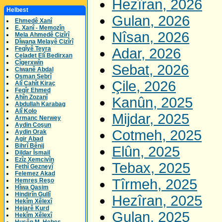
Hezîran, 2026
Helbest
Gulan, 2026
Ehmedê Xanî
E. Xanî - Memozîn
Nîsan, 2026
Mela Ahmedê Cizîrî
Dîwana Melayê Cizîrî
Feqîyê Teyra
Adar, 2026
Celadet Elî Bedirxan
Cîgerxwîn
Sebat, 2026
Ciwanê Abdal
Osman Sebrî
Çile, 2026
Alî Cahît Kiraç
Feqîr Ehmed
Ahîn Zozanî
Kanûn, 2025
Abdullah Karabag
Alî Kolo
Mijdar, 2025
Armanc Nerwey
Aydin Coşun
Cotmeh, 2025
Aydin Orak
Agir Abad
Bihrî Bênij
Elûn, 2025
Dildar Îsmail
Ezîz Xemcivîn
Tebax, 2025
Fethî Gezneyî
Felemez Akad
Tîrmeh, 2025
Hemreş Reşo
Hîwa Qasim
Hindirîn Gullî
Hezîran, 2025
Hekîm Xêlexî
Hejarê Kurd
Gulan, 2025
Hekîm Xêlexî