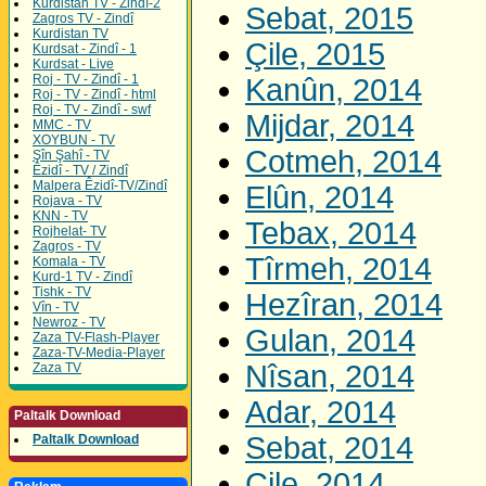
Kurdistan TV - Zindî-2
Sebat, 2015
Zagros TV - Zindî
Kurdistan TV
Çile, 2015
Kurdsat - Zindî - 1
Kurdsat - Live
Roj - TV - Zindî - 1
Kanûn, 2014
Roj - TV - Zindî - html
Roj - TV - Zindî - swf
Mijdar, 2014
MMC - TV
XOYBUN - TV
Cotmeh, 2014
Şîn Şahî - TV
Êzidî - TV / Zindî
Malpera Êzidî-TV/Zindî
Elûn, 2014
Rojava - TV
KNN - TV
Tebax, 2014
Rojhelat- TV
Zagros - TV
Tîrmeh, 2014
Komala - TV
Kurd-1 TV - Zindî
Tishk - TV
Hezîran, 2014
Vîn - TV
Newroz - TV
Gulan, 2014
Zaza TV-Flash-Player
Zaza-TV-Media-Player
Nîsan, 2014
Zaza TV
Adar, 2014
Paltalk Download
Sebat, 2014
Paltalk Download
Çile, 2014