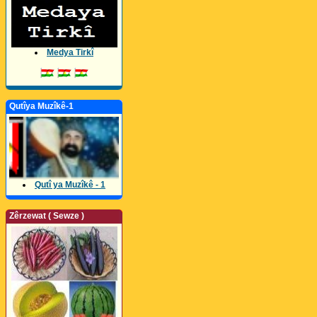
Medya Tirkî
Qutîya Muzîkê-1
Qutî ya Muzîkê - 1
Zêrzewat ( Sewze )