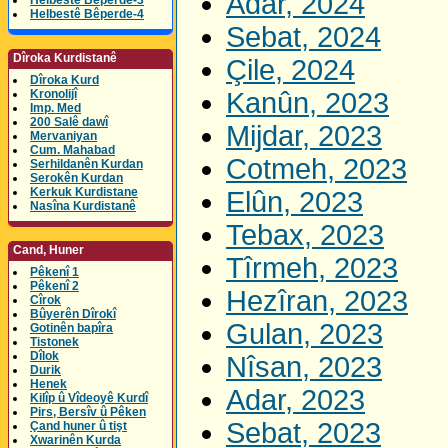
Adar, 2024
Helbestê Bêperde-3
Helbestê Bêperde-4
Sebat, 2024
Dîroka Kurdistanê
Çile, 2024
Dîroka Kurd
Kronolijî
Kanûn, 2023
Imp. Med
200 Salê dawî
Mijdar, 2023
Mervaniyan
Cum. Mahabad
Cotmeh, 2023
Serhildanên Kurdan
Serokên Kurdan
Kerkuk Kurdistane
Elûn, 2023
Nasîna Kurdistanê
Tebax, 2023
Cand, Huner
Tîrmeh, 2023
Pêkenî 1
Pêkenî 2
Hezîran, 2023
Cîrok
Bûyerên Dîrokî
Gulan, 2023
Gotinên bapîra
Tistonek
Dîlok
Nîsan, 2023
Durik
Henek
Adar, 2023
Kilîp û Vîdeoyê Kurdî
Pirs, Bersîv û Pêken
Sebat, 2023
Çand huner û tişt
Xwarinên Kurda