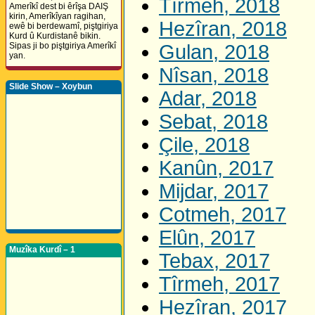
Tîrmeh, 2018
Amerîkî dest bi êrîşa DAIŞ
kirin, Amerîkîyan ragihan,
Hezîran, 2018
ewê bi berdewamî, piştgiriya
Kurd û Kurdistanê bikin.
Sipas ji bo piştgiriya Amerîkî
Gulan, 2018
yan.
Nîsan, 2018
Slide Show – Xoybun
Adar, 2018
Sebat, 2018
Çile, 2018
Kanûn, 2017
Mijdar, 2017
Cotmeh, 2017
Elûn, 2017
Muzîka Kurdî – 1
Tebax, 2017
Tîrmeh, 2017
Hezîran, 2017