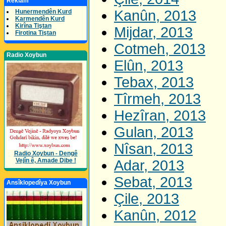
Reklam
Kanûn, 2013
Hunermendên Kurd
Karmendên Kurd
Kirîna Tiştan
Mijdar, 2013
Firotina Tiştan
Cotmeh, 2013
Radio Xoybun
Elûn, 2013
Tebax, 2013
Tîrmeh, 2013
Hezîran, 2013
Gulan, 2013
Nîsan, 2013
Radio Xoybun - Dengê
Vejîn ê, Amade Dibe !
Adar, 2013
Sebat, 2013
Ansîklopedîya Xoybun
Çile, 2013
Kanûn, 2012