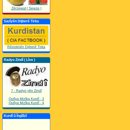
Zêrzewat ( Sewze )
Sazîyên Dijberê Tirka
Rêxistinên Dijberê Tirka
Radyo Zindî ( Lîve )
7 - Radyo yên Zindî
Qutîya Mizîka Kurdî - 3
Qutîya Mizîka Kurdî - 4
Kurdî û Îngîlîzî