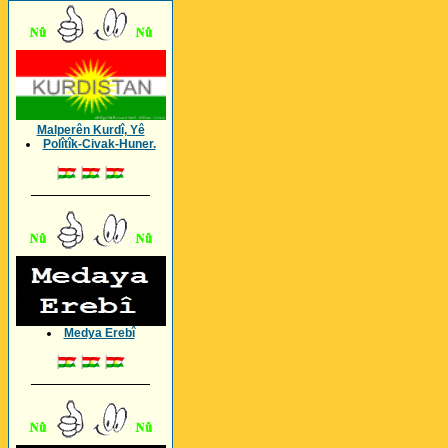
Malperên Kurdî, Yê
Polîtîk-Civak-Huner.
_________________
Medya Erebî
_________________