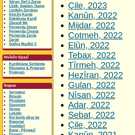
Sitran, Def û Zurne
Çile, 2023
Lîztik, Spielen, Game
Listikên Zarokan
Kanûn, 2022
Kincên Kurda
Edebîyata Kurdî
Mijdar, 2022
Zimanê Me
Perwerda Ziman
Perwerda Civana
Cotmeh, 2022
Perwerda Zarok
Zarok
Elûn, 2022
Qutîya Muzîkê-3
Tebax, 2022
Nivîsên Siyasî
Tîrmeh, 2022
Kurdistana Serbixwa
Rêzname & Program
Projeyan
Hezîran, 2022
Gulan, 2022
Rojane
Serxwesi
Nîsan, 2022
Biranin
Pirozbahi
Adar, 2022
Daxuyani
Sirove
Sebat, 2022
Lekolin
Roj buyîn pîroz be
Roportaj
Çile, 2022
Agahdarî
Bang - Pêşwazî
Kanûn, 2021
Daxwaz