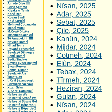
Husên M. Hebeş
Amade Dive !!!!
Nîsan, 2025
Leyla Şemmo
Kiyaksar Temir
Adar, 2025
Konê Reş
Kovan Sindî
Sebat, 2025
Kalê Kurdîsî
Mehmed Çobanoxlu
Mehdî Mutlu
Çile, 2025
M.Kewê Dilxêrî
Mihemed Salih Alî
Kanûn, 2024
Tê Amadekirin !!!!
Navser Botanî
Mijdar, 2024
Nîhad Temir
Royarê Tirbesipîyê
Seydayê Dilmeqes
Cotmeh, 2024
Sebrî Botanî
Sediq Sindavî
Elûn, 2024
Seyid Feysel Mojtevî
Şivan Perwer
Tebax, 2024
Şengal Osman
Seyda yê Arî
Îsmet Dax
Tîrmeh, 2024
Î. Xelîl Şêxmusoglu
FeyzulleKhaznawi
Hezîran, 2024
Xizan Şîlan
Y. Sebri Qamişlokî
Gulan, 2024
Helbestên We
Helbest û Stranê We
Helbest û Stranê Gel
Nîsan, 2024
Helbestê Bêperde-1
Helbestê Bêperde-2