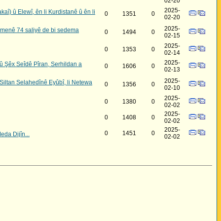
02-20
2025-
kaî) û Elewî, ên li Kurdistanê û ên li
0
1351
0
02-20
2025-
emenê 74 saliyê de bi sedema
0
1494
0
02-15
2025-
0
1353
0
02-14
2025-
 Şêx Seîdê Pîran, Serhildan a
0
1606
0
02-13
2025-
Siltan Selahedînê Eyûbî, li Netewa
0
1356
0
02-10
2025-
0
1380
0
02-02
2025-
0
1408
0
02-02
2025-
0
1451
0
da Dijîn...
02-02