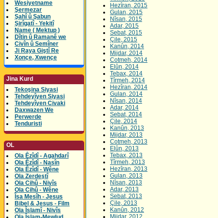
Wesiyetname
Hezîran, 2015
Şermezar
Gulan, 2015
Şahî û Şabun
Nîsan, 2015
Şirîgatî - Yekitî
Adar, 2015
Name ( Mektup )
Sebat, 2015
Dîtin û Ramanê we
Çile, 2015
Civîn û Semîner
Kanûn, 2014
Ji Raya Giştî Re
Mijdar, 2014
Xonçe, Xwençe
Cotmeh, 2014
Elûn, 2014
Tebax, 2014
Jina Kurd
Tîrmeh, 2014
Hezîran, 2014
Tekoşina Siyasi
Gulan, 2014
Tehdeyîyen Siyasi
Nîsan, 2014
Tehdeyîyen Civaki
Adar, 2014
Daxwazen We
Sebat, 2014
Perwerde
Çile, 2014
Tenduristi
Kanûn, 2013
Mijdar, 2013
Cotmeh, 2013
OL
Elûn, 2013
Tebax, 2013
Ola Êzîdî - Agahdarî
Tîrmeh, 2013
Ola Êzîdî - Nasîn
Hezîran, 2013
Ola Êzîdî - Wêne
Gulan, 2013
Ola Zerdeştî
Nîsan, 2013
Ola Cihû - Nivîs
Adar, 2013
Ola Cihû - Wêne
Sebat, 2013
Îsa Mesîh - Jesus
Çile, 2013
Bibel & Jesus - Film
Kanûn, 2012
Ola Îslamî - Nivîs
Mijdar, 2012
Ola Îslam-Mewlud