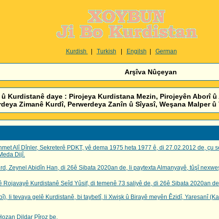
Kurdish
|
Turkish
|
Engilsh
|
German
Arşîva Nûçeyan
 Kurdistanê daye : Pirojeya Kurdistana Mezin, Pirojeyên Aborî û 
deya Zimanê Kurdî, Perwerdeya Zanîn û Sîyasî, Weşana Malper û 
t Alî Dînler, Sekreterê PDKT, yê dema 1975 heta 1977 ê, di 27.02.2012 de, çu se
Meda Dijî.
 Zeynel Abidîn Han, di 26ê Sibata 2020an de, li paytexta Almanyayê, tûşî nexweşiy
avayê Kurdistanê Seîd Yûsif, di temenê 73 saliyê de, di 26ê Sibata 2020an de, 
, li tevaya gelê Kurdistanê, bi taybetî, li Xwişk û Birayê meyên Êzidî, Yaresanî (Kak
zan Dildar Pîroz be.