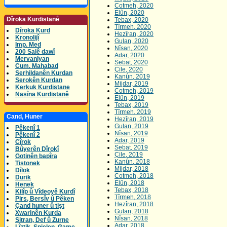
Cotmeh, 2020
Elûn, 2020
Dîroka Kurdistanê
Tebax, 2020
Tîrmeh, 2020
Dîroka Kurd
Hezîran, 2020
Kronolijî
Gulan, 2020
Imp. Med
Nîsan, 2020
200 Salê dawî
Adar, 2020
Mervaniyan
Sebat, 2020
Cum. Mahabad
Çile, 2020
Serhildanên Kurdan
Kanûn, 2019
Serokên Kurdan
Mijdar, 2019
Kerkuk Kurdistane
Cotmeh, 2019
Nasîna Kurdistanê
Elûn, 2019
Tebax, 2019
Tîrmeh, 2019
Cand, Huner
Hezîran, 2019
Gulan, 2019
Pêkenî 1
Nîsan, 2019
Pêkenî 2
Adar, 2019
Cîrok
Sebat, 2019
Bûyerên Dîrokî
Çile, 2019
Gotinên bapîra
Kanûn, 2018
Tistonek
Mijdar, 2018
Dîlok
Cotmeh, 2018
Durik
Elûn, 2018
Henek
Tebax, 2018
Kilîp û Vîdeoyê Kurdî
Tîrmeh, 2018
Pirs, Bersîv û Pêken
Hezîran, 2018
Çand huner û tişt
Gulan, 2018
Xwarinên Kurda
Nîsan, 2018
Sitran, Def û Zurne
Adar, 2018