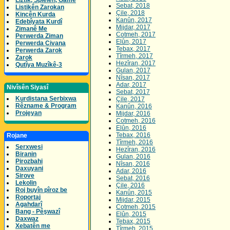
Lîztik, Spielen, Game
Sebat, 2018
Listikên Zarokan
Çile, 2018
Kincên Kurda
Kanûn, 2017
Edebîyata Kurdî
Mijdar, 2017
Zimanê Me
Cotmeh, 2017
Perwerda Ziman
Elûn, 2017
Perwerda Civana
Tebax, 2017
Perwerda Zarok
Tîrmeh, 2017
Zarok
Hezîran, 2017
Qutîya Muzîkê-3
Gulan, 2017
Nîsan, 2017
Adar, 2017
Nivîsên Siyasî
Sebat, 2017
Kurdistana Serbixwa
Çile, 2017
Rêzname & Program
Kanûn, 2016
Projeyan
Mijdar, 2016
Cotmeh, 2016
Elûn, 2016
Tebax, 2016
Rojane
Tîrmeh, 2016
Serxwesi
Hezîran, 2016
Biranin
Gulan, 2016
Pirozbahi
Nîsan, 2016
Daxuyani
Adar, 2016
Sirove
Sebat, 2016
Lekolin
Çile, 2016
Roj buyîn pîroz be
Kanûn, 2015
Roportaj
Mijdar, 2015
Agahdarî
Cotmeh, 2015
Bang - Pêşwazî
Elûn, 2015
Daxwaz
Tebax, 2015
Xebatên me
Tîrmeh, 2015