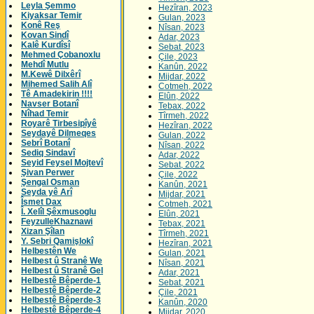
Leyla Şemmo
Hezîran, 2023
Kiyaksar Temir
Gulan, 2023
Konê Reş
Nîsan, 2023
Kovan Sindî
Adar, 2023
Kalê Kurdîsî
Sebat, 2023
Mehmed Çobanoxlu
Çile, 2023
Mehdî Mutlu
Kanûn, 2022
M.Kewê Dilxêrî
Mijdar, 2022
Mihemed Salih Alî
Cotmeh, 2022
Tê Amadekirin !!!!
Elûn, 2022
Navser Botanî
Tebax, 2022
Nîhad Temir
Tîrmeh, 2022
Royarê Tirbesipîyê
Hezîran, 2022
Seydayê Dilmeqes
Gulan, 2022
Sebrî Botanî
Nîsan, 2022
Sediq Sindavî
Adar, 2022
Seyid Feysel Mojtevî
Sebat, 2022
Şivan Perwer
Çile, 2022
Şengal Osman
Kanûn, 2021
Seyda yê Arî
Mijdar, 2021
Îsmet Dax
Cotmeh, 2021
Î. Xelîl Şêxmusoglu
Elûn, 2021
FeyzulleKhaznawi
Tebax, 2021
Xizan Şîlan
Tîrmeh, 2021
Y. Sebri Qamişlokî
Hezîran, 2021
Helbestên We
Gulan, 2021
Helbest û Stranê We
Nîsan, 2021
Helbest û Stranê Gel
Adar, 2021
Helbestê Bêperde-1
Sebat, 2021
Helbestê Bêperde-2
Çile, 2021
Helbestê Bêperde-3
Kanûn, 2020
Helbestê Bêperde-4
Mijdar, 2020