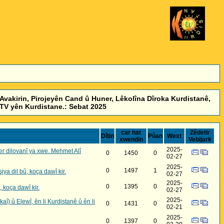
Avakirin, Pirojeyên Cand û Huner, Lêkolîna Dîroka Kurdistanê,
TV yên Kurdistane.: Sebat 2025
car hat
Zêdetir
Dîtin
Pûan
Wext
xwendin
Vebijark
2025-
r dilovanî ya xwe. Mehmet Alî
0
1450
0
02-27
2025-
0
1497
1
a dil bû, koça dawî kir.
02-27
2025-
0
1395
0
koça dawî kir.
02-27
2025-
aî) û Elewî, ên li Kurdistanê û ên li
0
1431
0
02-21
2025-
0
1397
0