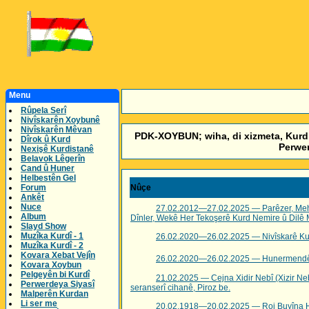
Menu
Rûpela Serî
Nivîskarên Xoybunê
Nivîskarên Mêvan
PDK-XOYBUN; wiha, di xizmeta, Kurd û
Dîrok û Kurd
Perwer
Nexişê Kurdistanê
Belavok Lêgerîn
Cand û Huner
Helbestên Gel
Forum
Nûçe
Ankêt
Nuce
27.02.2012—27.02.2025 — Parêzer, Mehme
Album
Dînler, Wekê Her Tekoşerê Kurd Nemire û Dilê 
Slayd Show
Muzîka Kurdî - 1
26.02.2020—26.02.2025 — Nivîskarê Kurd,
Muzîka Kurdî - 2
Kovara Xebat Vejîn
26.02.2020—26.02.2025 — Hunermendê Roj
Kovara Xoybun
Pelgeyên bi Kurdî
21.02.2025 — Cejna Xidir Nebî (Xizir Nebî)
Perwerdeya Siyasî
seranserî cihanê, Piroz be.
Malperên Kurdan
Li ser me
20.02.1918—20.02.2025 — Roj Buyîna Ho