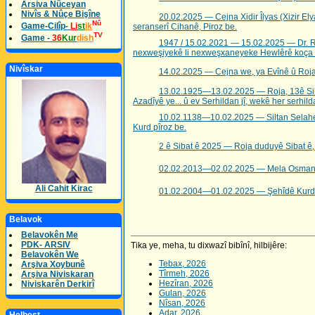
Arsiva Nûceyan
Nivîs & Nûçe Bişîne
20.02.2025 — Cejna Xidir Îlyas (Xizir Elya
Nû
Game-Cilîp-
Li
st
ik
seranserî Cihanê, Piroz be.
TV
Game -
36
Kur
dish
1947 / 15.02.2021 — 15.02.2025 — Dr. R
nexweşiyekê li nexweşxaneyeke Hewlêrê koça d
Nivîskar
14.02.2025 — Cejna we, ya Evînê û Roja 
13.02.1925—13.02.2025 — Roja, 13ê Siba
Azadîyê ye... û ev Serhildan jî, wekê her serhild
10.02.1138—10.02.2025 — Siltan Selahedîn
Kurd pîroz be.
2 ê Sibat ê 2025 — Roja duduyê Sibat ê, 
02.02.2013—02.02.2025 — Mela Osman Se
Ali Cahit Kirac
01.02.2004—01.02.2025 — Şehîdê Kurdist
Belavok
Belavokên Me
PDK- ARSIV
Tika ye, meha, tu dixwazî bibînî, hilbijêre:
Belavokên We
Tebax, 2026
Arşiva Xoybunê
Tîrmeh, 2026
Arşiva Niviskaran
Hezîran, 2026
Niviskarên Derkirî
Gulan, 2026
Nîsan, 2026
Adar, 2026