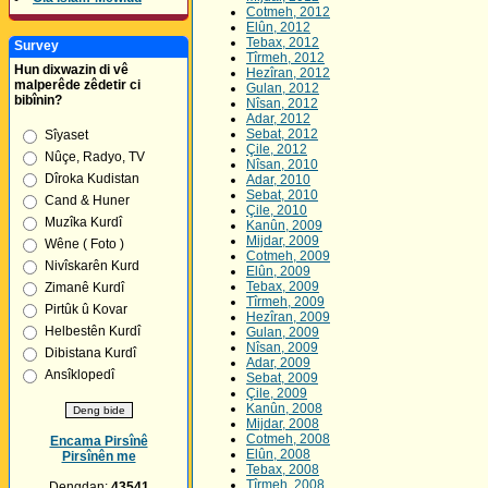
Cotmeh, 2012
Elûn, 2012
Tebax, 2012
Survey
Tîrmeh, 2012
Hun dixwazin di vê
Hezîran, 2012
malperêde zêdetir ci
Gulan, 2012
bibînin?
Nîsan, 2012
Adar, 2012
Sebat, 2012
Sîyaset
Çile, 2012
Nûçe, Radyo, TV
Nîsan, 2010
Dîroka Kudistan
Adar, 2010
Sebat, 2010
Cand & Huner
Çile, 2010
Muzîka Kurdî
Kanûn, 2009
Mijdar, 2009
Wêne ( Foto )
Cotmeh, 2009
Nivîskarên Kurd
Elûn, 2009
Tebax, 2009
Zimanê Kurdî
Tîrmeh, 2009
Pirtûk û Kovar
Hezîran, 2009
Helbestên Kurdî
Gulan, 2009
Nîsan, 2009
Dibistana Kurdî
Adar, 2009
Ansîklopedî
Sebat, 2009
Çile, 2009
Kanûn, 2008
Mijdar, 2008
Cotmeh, 2008
Encama Pirsînê
Elûn, 2008
Pirsînên me
Tebax, 2008
Tîrmeh, 2008
Dengdan:
43541