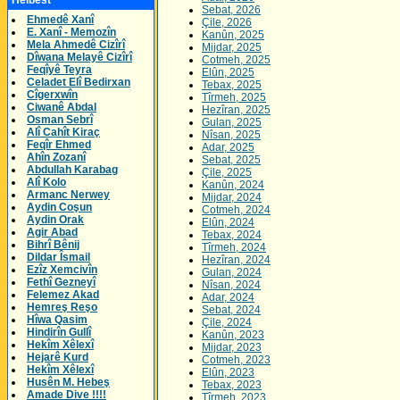
Helbest
Sebat, 2026
Ehmedê Xanî
Çile, 2026
E. Xanî - Memozîn
Kanûn, 2025
Mela Ahmedê Cizîrî
Mijdar, 2025
Dîwana Melayê Cizîrî
Cotmeh, 2025
Feqîyê Teyra
Elûn, 2025
Celadet Elî Bedirxan
Tebax, 2025
Cîgerxwîn
Tîrmeh, 2025
Ciwanê Abdal
Hezîran, 2025
Osman Sebrî
Gulan, 2025
Alî Cahît Kiraç
Nîsan, 2025
Feqîr Ehmed
Adar, 2025
Ahîn Zozanî
Sebat, 2025
Abdullah Karabag
Çile, 2025
Alî Kolo
Kanûn, 2024
Armanc Nerwey
Mijdar, 2024
Aydin Coşun
Cotmeh, 2024
Aydin Orak
Elûn, 2024
Agir Abad
Tebax, 2024
Bihrî Bênij
Tîrmeh, 2024
Dildar Îsmail
Hezîran, 2024
Ezîz Xemcivîn
Gulan, 2024
Fethî Gezneyî
Nîsan, 2024
Felemez Akad
Adar, 2024
Hemreş Reşo
Sebat, 2024
Hîwa Qasim
Çile, 2024
Hindirîn Gullî
Kanûn, 2023
Hekîm Xêlexî
Mijdar, 2023
Hejarê Kurd
Cotmeh, 2023
Hekîm Xêlexî
Elûn, 2023
Husên M. Hebeş
Tebax, 2023
Amade Dive !!!!
Tîrmeh, 2023