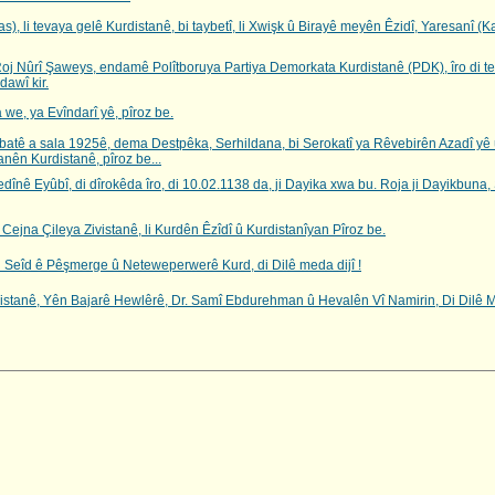
s), li tevaya gelê Kurdistanê, bi taybetî, li Xwişk û Birayê meyên Êzidî, Yaresanî (Ka
oj Nûrî Şaweys, endamê Polîtboruya Partiya Demorkata Kurdistanê (PDK), îro di t
awî kir.
we, ya Evîndarî yê, pîroz be.
tê a sala 1925ê, dema Destpêka, Serhildana, bi Serokatî ya Rêvebirên Azadî yê û
anên Kurdistanê, pîroz be...
ê Eyûbî, di dîrokêda îro, di 10.02.1138 da, ji Dayika xwa bu. Roja ji Dayikbuna, 
Cejna Çileya Zivistanê, li Kurdên Êzîdî û Kurdistanîyan Pîroz be.
îd ê Pêşmerge û Neteweperwerê Kurd, di Dilê meda dijî !
anê, Yên Bajarê Hewlêrê, Dr. Samî Ebdurehman û Hevalên Vî Namirin, Di Dilê Me