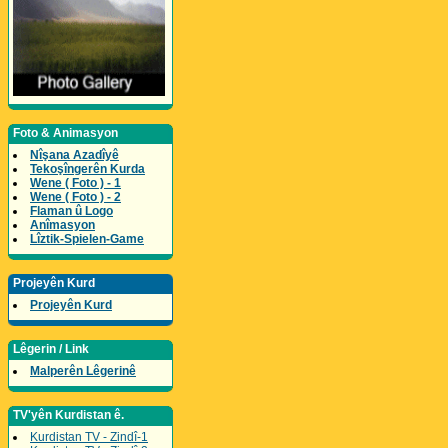
Foto & Animasyon
Nîşana Azadîyê
Tekoşîngerên Kurda
Wene ( Foto ) - 1
Wene ( Foto ) - 2
Flaman û Logo
Anîmasyon
Lîztik-Spielen-Game
Projeyên Kurd
Projeyên Kurd
Lêgerin / Link
Malperên Lêgerinê
TV'yên Kurdistan ê.
Kurdistan TV - Zindî-1