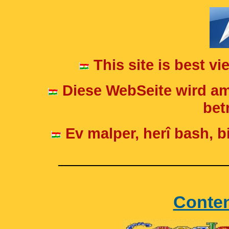
This site is best v
Diese WebSeite wird am
betr
Ev malper, herî bash, bi
____________________
Conte