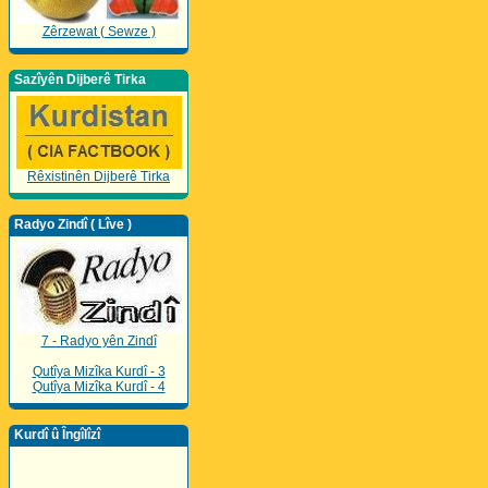
Zêrzewat ( Sewze )
Sazîyên Dijberê Tirka
Rêxistinên Dijberê Tirka
Radyo Zindî ( Lîve )
7 - Radyo yên Zindî
Qutîya Mizîka Kurdî - 3
Qutîya Mizîka Kurdî - 4
Kurdî û Îngîlîzî