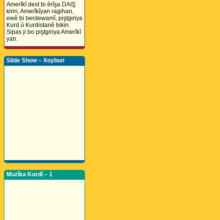
Amerîkî dest bi êrîşa DAIŞ
kirin, Amerîkîyan ragihan,
ewê bi berdewamî, piştgiriya
Kurd û Kurdistanê bikin.
Sipas ji bo piştgiriya Amerîkî
yan.
Slide Show – Xoybun
Muzîka Kurdî – 1