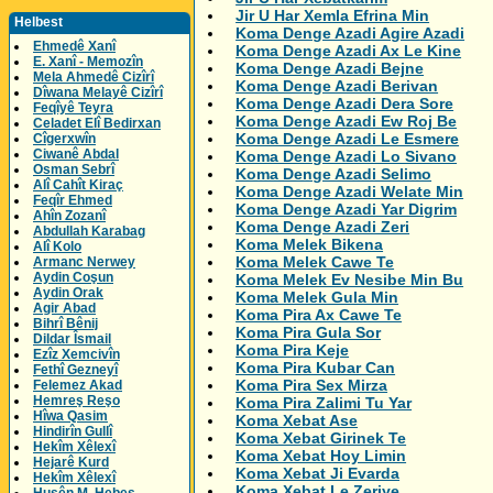
Jir U Har Xemla Efrina Min
Helbest
Koma Denge Azadi Agire Azadi
Ehmedê Xanî
Koma Denge Azadi Ax Le Kine
E. Xanî - Memozîn
Koma Denge Azadi Bejne
Mela Ahmedê Cizîrî
Koma Denge Azadi Berivan
Dîwana Melayê Cizîrî
Koma Denge Azadi Dera Sore
Feqîyê Teyra
Koma Denge Azadi Ew Roj Be
Celadet Elî Bedirxan
Koma Denge Azadi Le Esmere
Cîgerxwîn
Ciwanê Abdal
Koma Denge Azadi Lo Sivano
Osman Sebrî
Koma Denge Azadi Selimo
Alî Cahît Kiraç
Koma Denge Azadi Welate Min
Feqîr Ehmed
Koma Denge Azadi Yar Digrim
Ahîn Zozanî
Koma Denge Azadi Zeri
Abdullah Karabag
Koma Melek Bikena
Alî Kolo
Koma Melek Cawe Te
Armanc Nerwey
Aydin Coşun
Koma Melek Ev Nesibe Min Bu
Aydin Orak
Koma Melek Gula Min
Agir Abad
Koma Pira Ax Cawe Te
Bihrî Bênij
Koma Pira Gula Sor
Dildar Îsmail
Koma Pira Keje
Ezîz Xemcivîn
Koma Pira Kubar Can
Fethî Gezneyî
Koma Pira Sex Mirza
Felemez Akad
Hemreş Reşo
Koma Pira Zalimi Tu Yar
Hîwa Qasim
Koma Xebat Ase
Hindirîn Gullî
Koma Xebat Girinek Te
Hekîm Xêlexî
Koma Xebat Hoy Limin
Hejarê Kurd
Koma Xebat Ji Evarda
Hekîm Xêlexî
Koma Xebat Le Zeriye