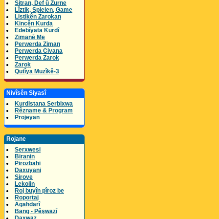
Sitran, Def û Zurne
Lîztik, Spielen, Game
Listikên Zarokan
Kincên Kurda
Edebîyata Kurdî
Zimanê Me
Perwerda Ziman
Perwerda Civana
Perwerda Zarok
Zarok
Qutîya Muzîkê-3
Nivîsên Siyasî
Kurdistana Serbixwa
Rêzname & Program
Projeyan
Rojane
Serxwesi
Biranin
Pirozbahi
Daxuyani
Sirove
Lekolin
Roj buyîn pîroz be
Roportaj
Agahdarî
Bang - Pêşwazî
Daxwaz