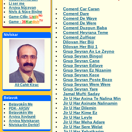
Li ser me
Arsiva Nûceyan
Comerd Car Caran
Nivîs & Nûçe Bişîne
Comerd Dare
Nû
Game-Cilîp-
Li
st
ik
Comerd De Waye
TV
Game -
36
Kur
dish
Comerd De Were
Comerd Duzgun Baba
Comerd Heyrana Teme
Nivîskar
Comerd Zulfiqar
Dilovan Her Biji
Dilovan Her Biji 1
Grup Seyran Ax Le Zeyno
Grup Seyran Bingol
Grup Seyran Cane
Grup Seyran Edlaye
Grup Seyran Ez Nizanim
Grup Seyran Kece
Grup Seyran Poste Bozo
Grup Seyran Were Were
Ali Cahit Kirac
Grup Seyran Yare
Jamal Mufti Saday
Belavok
Jir U Har Axina Te Nalina Min
Jir U Har Axinate Nalinamin
Belavokên Me
Jir U Har Dilemin
PDK- ARSIV
Jir U Har Kime Ez
Belavokên We
Arşiva Xoybunê
Jir U Har Leyle
Arşiva Niviskaran
Jir U Har Meha Adare
Niviskarên Derkirî
Jir U Har Sere Welat
Jir U Har Xebatkarim