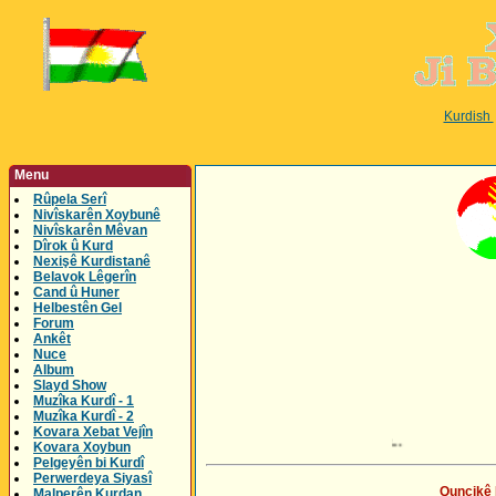
Kurdish
Menu
Rûpela Serî
Nivîskarên Xoybunê
Nivîskarên Mêvan
Dîrok û Kurd
Nexişê Kurdistanê
Belavok Lêgerîn
Cand û Huner
Helbestên Gel
Forum
Ankêt
Nuce
Album
Slayd Show
Muzîka Kurdî - 1
Muzîka Kurdî - 2
Kovara Xebat Vejîn
Kovara Xoybun
Pelgeyên bi Kurdî
Perwerdeya Siyasî
Quncikê 
Malperên Kurdan