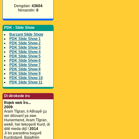
Dengdan:
43604
Nirxandin:
0
PDK - Slide Show
Barzani Slide Show
PDK Slide Show 1
PDK Slide Show 2
PDK Slide Show 3
PDK Slide Show 4
PDK Slide Show 5
PDK Slide Show 6
PDK Slide Show 7
PDK Slide Show 8
PDK Slide Show 9
PDK Slide Show 10
PDK Slide Show 11
Di dirokede iro
Rojek wek îro...
2009
Aram Tîgran, li Atînayê çu
ser dilovanî ya xwe.
Hunermend, Aram Tîgran,
wekê, her tekoşerê Kurd, di
dilê meda dijî !
2014
Ji bo parastina başurê
Kurdistanê, Balafirên