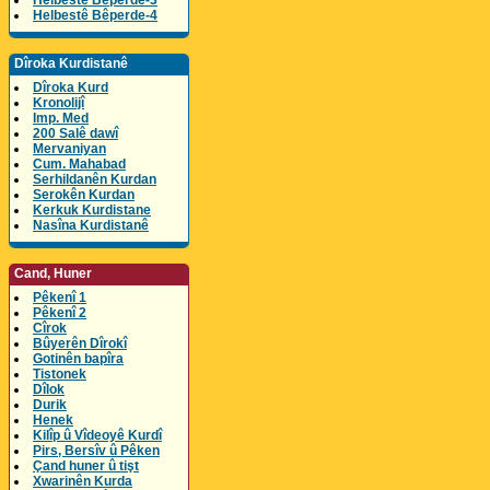
Helbestê Bêperde-3
Helbestê Bêperde-4
Dîroka Kurdistanê
Dîroka Kurd
Kronolijî
Imp. Med
200 Salê dawî
Mervaniyan
Cum. Mahabad
Serhildanên Kurdan
Serokên Kurdan
Kerkuk Kurdistane
Nasîna Kurdistanê
Cand, Huner
Pêkenî 1
Pêkenî 2
Cîrok
Bûyerên Dîrokî
Gotinên bapîra
Tistonek
Dîlok
Durik
Henek
Kilîp û Vîdeoyê Kurdî
Pirs, Bersîv û Pêken
Çand huner û tişt
Xwarinên Kurda