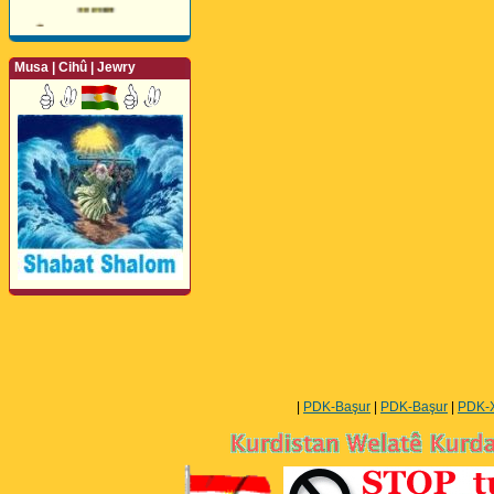
Musa | Cihû | Jewry
Perwerde ya Zimanê
Kurdî û Îngîlîzî
|
PDK-Başur
|
PDK-Başur
|
PDK-