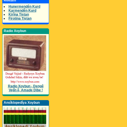
Reklam
Hunermendên Kurd
Karmendên Kurd
Kirîna Tiştan
Firotina Tiştan
Radio Xoybun
Radio Xoybun - Dengê
Vejîn ê, Amade Dibe !
Ansîklopedîya Xoybun