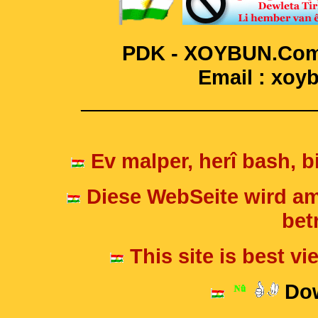
PDK - XOYBUN.Com 
Email : xo
____________________
Ev malper, herî bash, bi
Diese WebSeite wird am
betr
This site is best v
Dow