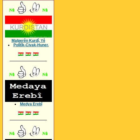
Malperên Kurdî, Yê
Polîtîk-Civak-Huner.
_________________
Medya Erebî
_________________