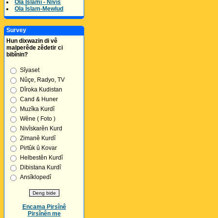
Ola Îslamî - Nivîs
Ola Îslam-Mewlud
Survey
Hun dixwazin di vê
malperêde zêdetir ci
bibînin?
Sîyaset
Nûçe, Radyo, TV
Dîroka Kudistan
Cand & Huner
Muzîka Kurdî
Wêne ( Foto )
Nivîskarên Kurd
Zimanê Kurdî
Pirtûk û Kovar
Helbestên Kurdî
Dibistana Kurdî
Ansîklopedî
Encama Pirsînê
Pirsînên me