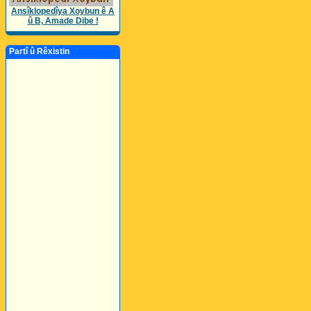
Ansîklopedîya Xoybun ê A
û B, Amade Dibe !
Partî û Rêxistin