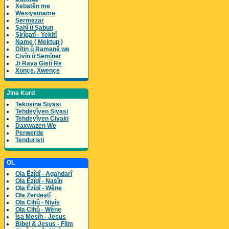
Xebatên me
Wesiyetname
Şermezar
Şahî û Şabun
Şirîgatî - Yekitî
Name ( Mektup )
Dîtin û Ramanê we
Civîn û Semîner
Ji Raya Giştî Re
Xonçe, Xwençe
Jina Kurd
Tekoşina Siyasi
Tehdeyîyen Siyasi
Tehdeyîyen Civaki
Daxwazen We
Perwerde
Tenduristi
OL
Ola Êzîdî - Agahdarî
Ola Êzîdî - Nasîn
Ola Êzîdî - Wêne
Ola Zerdeştî
Ola Cihû - Nivîs
Ola Cihû - Wêne
Îsa Mesîh - Jesus
Bibel & Jesus - Film