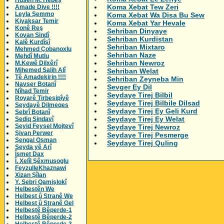
Husên M. Hebeş
Koma Xebat Tew Zeri
Amade Dive !!!!
Leyla Şemmo
Koma Xebat Wa Disa Bu Sew
Kiyaksar Temir
Koma Xebat Yar Hevale
Konê Reş
Sehriban Dinyaye
Kovan Sindî
Sehriban Kurdistan
Kalê Kurdîsî
Sehriban Mixtaro
Mehmed Çobanoxlu
Sehriban Naze
Mehdî Mutlu
Sehriban Newroz
M.Kewê Dilxêrî
Mihemed Salih Alî
Sehriban Welat
Tê Amadekirin !!!!
Sehriban Zeyneba Min
Navser Botanî
Sevger Ey Dil
Nîhad Temir
Seydaye Tirej Bilbil
Royarê Tirbesipîyê
Seydaye Tirej Bilbile Dilsad
Seydayê Dilmeqes
Seydaye Tirej Ey Geli Kurd
Sebrî Botanî
Seydaye Tirej Ey Welat
Sediq Sindavî
Seyid Feysel Mojtevî
Seydaye Tirej Newroz
Şivan Perwer
Seydaye Tirej Pesmerge
Şengal Osman
Seydaye Tirej Quling
Seyda yê Arî
Îsmet Dax
Î. Xelîl Şêxmusoglu
FeyzulleKhaznawi
Xizan Şîlan
Y. Sebri Qamişlokî
Helbestên We
Helbest û Stranê We
Helbest û Stranê Gel
Helbestê Bêperde-1
Helbestê Bêperde-2