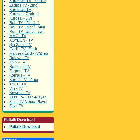
Kurdistan TV - Zindî-2
Zagros TV - Zindî
Kurdistan TV
Kurdsat - Zindî - 1
Kurdsat - Live
Roj - TV - Zindî - 1
Roj - TV - Zindî - html
Roj - TV - Zindî - swf
MMC - TV
XOYBUN - TV
Şîn Şahî - TV
Êzidî - TV / Zindî
Malpera Êzidî-TV/Zindî
Rojava - TV
KNN - TV
Rojhelat- TV
Zagros - TV
Komala - TV
Kurd-1 TV - Zindî
Tishk - TV
Vîn - TV
Newroz - TV
Zaza TV-Flash-Player
Zaza-TV-Media-Player
Zaza TV
Paltalk Download
Paltalk Download