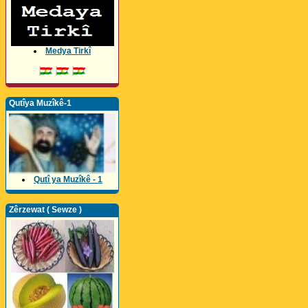
Medya Tirkî
Qutîya Muzîkê-1
Qutî ya Muzîkê - 1
Zêrzewat ( Sewze )