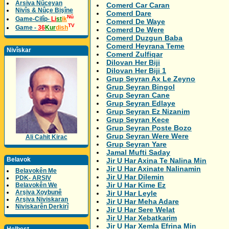
Arsiva Nûceyan
Comerd Car Caran
Nivîs & Nûçe Bişîne
Comerd Dare
Nû
Game-Cilîp-
Li
st
ik
Comerd De Waye
TV
Game -
36
Kur
dish
Comerd De Were
Comerd Duzgun Baba
Comerd Heyrana Teme
Nivîskar
Comerd Zulfiqar
Dilovan Her Biji
Dilovan Her Biji 1
Grup Seyran Ax Le Zeyno
Grup Seyran Bingol
Grup Seyran Cane
Grup Seyran Edlaye
Grup Seyran Ez Nizanim
Grup Seyran Kece
Grup Seyran Poste Bozo
Grup Seyran Were Were
Ali Cahit Kirac
Grup Seyran Yare
Jamal Mufti Saday
Belavok
Jir U Har Axina Te Nalina Min
Jir U Har Axinate Nalinamin
Belavokên Me
Jir U Har Dilemin
PDK- ARSIV
Jir U Har Kime Ez
Belavokên We
Arşiva Xoybunê
Jir U Har Leyle
Arşiva Niviskaran
Jir U Har Meha Adare
Niviskarên Derkirî
Jir U Har Sere Welat
Jir U Har Xebatkarim
Jir U Har Xemla Efrina Min