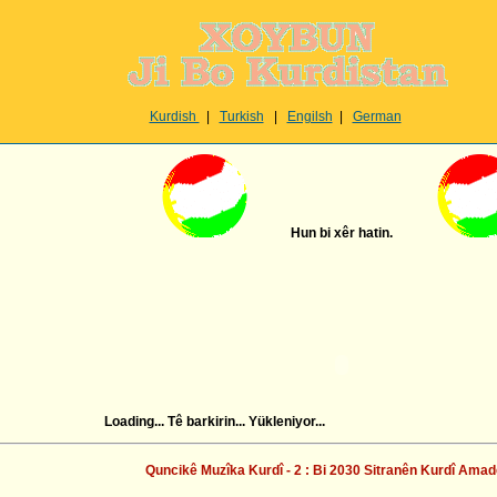
Kurdish
|
Turkish
|
Engilsh
|
German
Hun bi xêr hatin.
Loading... Tê barkirin... Yükleniyor...
Quncikê Muzîka Kurdî - 2 : Bi 2030 Sitranên Kurdî Amad