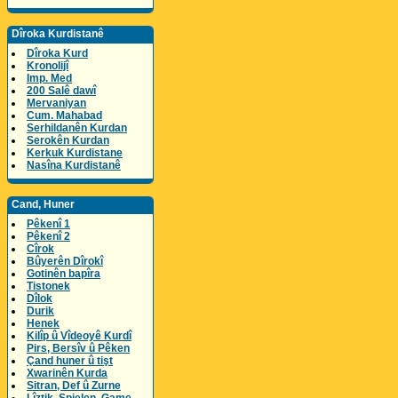
Dîroka Kurdistanê
Dîroka Kurd
Kronolijî
Imp. Med
200 Salê dawî
Mervaniyan
Cum. Mahabad
Serhildanên Kurdan
Serokên Kurdan
Kerkuk Kurdistane
Nasîna Kurdistanê
Cand, Huner
Pêkenî 1
Pêkenî 2
Cîrok
Bûyerên Dîrokî
Gotinên bapîra
Tistonek
Dîlok
Durik
Henek
Kilîp û Vîdeoyê Kurdî
Pirs, Bersîv û Pêken
Çand huner û tişt
Xwarinên Kurda
Sitran, Def û Zurne