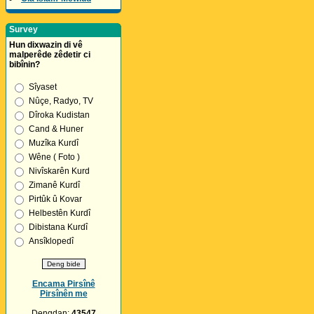
Survey
Hun dixwazin di vê
malperêde zêdetir ci
bibînin?
Sîyaset
Nûçe, Radyo, TV
Dîroka Kudistan
Cand & Huner
Muzîka Kurdî
Wêne ( Foto )
Nivîskarên Kurd
Zimanê Kurdî
Pirtûk û Kovar
Helbestên Kurdî
Dibistana Kurdî
Ansîklopedî
Encama Pirsînê
Pirsînên me
Dengdan:
43547