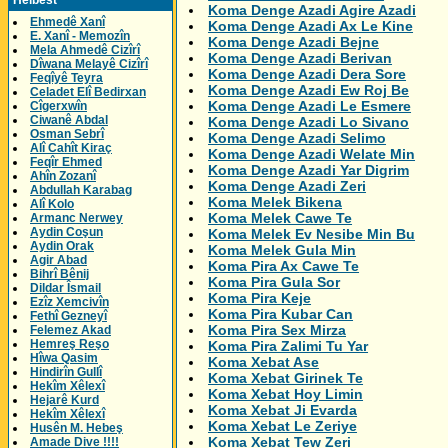
Helbest
Koma Denge Azadi Agire Azadi
Ehmedê Xanî
Koma Denge Azadi Ax Le Kine
E. Xanî - Memozîn
Koma Denge Azadi Bejne
Mela Ahmedê Cizîrî
Koma Denge Azadi Berivan
Dîwana Melayê Cizîrî
Koma Denge Azadi Dera Sore
Feqîyê Teyra
Koma Denge Azadi Ew Roj Be
Celadet Elî Bedirxan
Koma Denge Azadi Le Esmere
Cîgerxwîn
Ciwanê Abdal
Koma Denge Azadi Lo Sivano
Osman Sebrî
Koma Denge Azadi Selimo
Alî Cahît Kiraç
Koma Denge Azadi Welate Min
Feqîr Ehmed
Koma Denge Azadi Yar Digrim
Ahîn Zozanî
Koma Denge Azadi Zeri
Abdullah Karabag
Koma Melek Bikena
Alî Kolo
Koma Melek Cawe Te
Armanc Nerwey
Aydin Coşun
Koma Melek Ev Nesibe Min Bu
Aydin Orak
Koma Melek Gula Min
Agir Abad
Koma Pira Ax Cawe Te
Bihrî Bênij
Koma Pira Gula Sor
Dildar Îsmail
Koma Pira Keje
Ezîz Xemcivîn
Koma Pira Kubar Can
Fethî Gezneyî
Koma Pira Sex Mirza
Felemez Akad
Hemreş Reşo
Koma Pira Zalimi Tu Yar
Hîwa Qasim
Koma Xebat Ase
Hindirîn Gullî
Koma Xebat Girinek Te
Hekîm Xêlexî
Koma Xebat Hoy Limin
Hejarê Kurd
Koma Xebat Ji Evarda
Hekîm Xêlexî
Koma Xebat Le Zeriye
Husên M. Hebeş
Koma Xebat Tew Zeri
Amade Dive !!!!