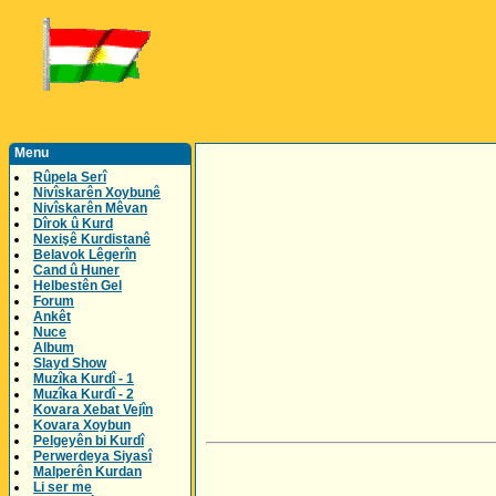
Menu
Rûpela Serî
Nivîskarên Xoybunê
Nivîskarên Mêvan
Dîrok û Kurd
Nexişê Kurdistanê
Belavok Lêgerîn
Cand û Huner
Helbestên Gel
Forum
Ankêt
Nuce
Album
Slayd Show
Muzîka Kurdî - 1
Muzîka Kurdî - 2
Kovara Xebat Vejîn
Kovara Xoybun
Pelgeyên bi Kurdî
Perwerdeya Siyasî
Malperên Kurdan
Li ser me