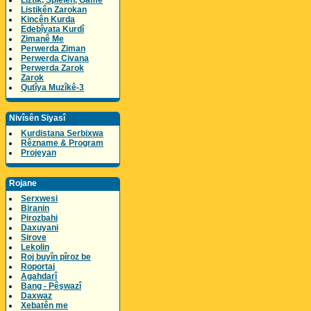
Lîztik, Spielen, Game
Listikên Zarokan
Kincên Kurda
Edebîyata Kurdî
Zimanê Me
Perwerda Ziman
Perwerda Civana
Perwerda Zarok
Zarok
Qutîya Muzîkê-3
Nivîsên Siyasî
Kurdistana Serbixwa
Rêzname & Program
Projeyan
Rojane
Serxwesi
Biranin
Pirozbahi
Daxuyani
Sirove
Lekolin
Roj buyîn pîroz be
Roportaj
Agahdarî
Bang - Pêşwazî
Daxwaz
Xebatên me