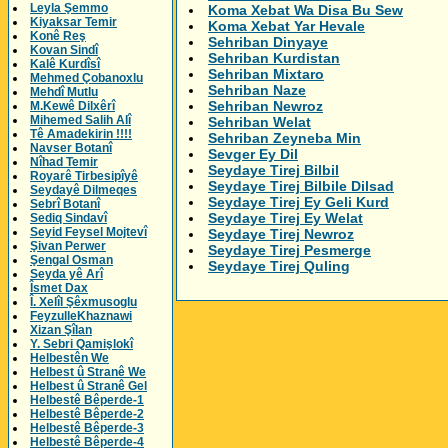
Leyla Şemmo
Koma Xebat Wa Disa Bu Sew
Kiyaksar Temir
Koma Xebat Yar Hevale
Konê Reş
Sehriban Dinyaye
Kovan Sindî
Sehriban Kurdistan
Kalê Kurdîsî
Sehriban Mixtaro
Mehmed Çobanoxlu
Sehriban Naze
Mehdî Mutlu
Sehriban Newroz
M.Kewê Dilxêrî
Mihemed Salih Alî
Sehriban Welat
Tê Amadekirin !!!!
Sehriban Zeyneba Min
Navser Botanî
Sevger Ey Dil
Nîhad Temir
Seydaye Tirej Bilbil
Royarê Tirbesipîyê
Seydaye Tirej Bilbile Dilsad
Seydayê Dilmeqes
Seydaye Tirej Ey Geli Kurd
Sebrî Botanî
Seydaye Tirej Ey Welat
Sediq Sindavî
Seyid Feysel Mojtevî
Seydaye Tirej Newroz
Şivan Perwer
Seydaye Tirej Pesmerge
Şengal Osman
Seydaye Tirej Quling
Seyda yê Arî
Îsmet Dax
Î. Xelîl Şêxmusoglu
FeyzulleKhaznawi
Xizan Şîlan
Y. Sebri Qamişlokî
Helbestên We
Helbest û Stranê We
Helbest û Stranê Gel
Helbestê Bêperde-1
Helbestê Bêperde-2
Helbestê Bêperde-3
Helbestê Bêperde-4