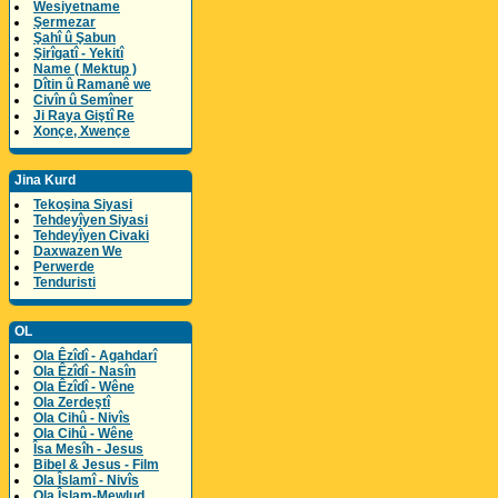
Wesiyetname
Şermezar
Şahî û Şabun
Şirîgatî - Yekitî
Name ( Mektup )
Dîtin û Ramanê we
Civîn û Semîner
Ji Raya Giştî Re
Xonçe, Xwençe
Jina Kurd
Tekoşina Siyasi
Tehdeyîyen Siyasi
Tehdeyîyen Civaki
Daxwazen We
Perwerde
Tenduristi
OL
Ola Êzîdî - Agahdarî
Ola Êzîdî - Nasîn
Ola Êzîdî - Wêne
Ola Zerdeştî
Ola Cihû - Nivîs
Ola Cihû - Wêne
Îsa Mesîh - Jesus
Bibel & Jesus - Film
Ola Îslamî - Nivîs
Ola Îslam-Mewlud