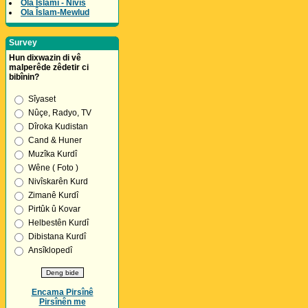
Ola Îslamî - Nivîs
Ola Îslam-Mewlud
Survey
Hun dixwazin di vê
malperêde zêdetir ci
bibînin?
Sîyaset
Nûçe, Radyo, TV
Dîroka Kudistan
Cand & Huner
Muzîka Kurdî
Wêne ( Foto )
Nivîskarên Kurd
Zimanê Kurdî
Pirtûk û Kovar
Helbestên Kurdî
Dibistana Kurdî
Ansîklopedî
Encama Pirsînê
Pirsînên me