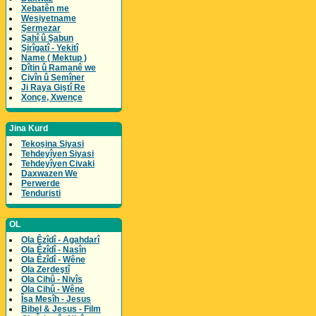
Xebatên me
Wesiyetname
Şermezar
Şahî û Şabun
Şirîgatî - Yekitî
Name ( Mektup )
Dîtin û Ramanê we
Civîn û Semîner
Ji Raya Giştî Re
Xonçe, Xwençe
Jina Kurd
Tekoşina Siyasi
Tehdeyîyen Siyasi
Tehdeyîyen Civaki
Daxwazen We
Perwerde
Tenduristi
OL
Ola Êzîdî - Agahdarî
Ola Êzîdî - Nasîn
Ola Êzîdî - Wêne
Ola Zerdeştî
Ola Cihû - Nivîs
Ola Cihû - Wêne
Îsa Mesîh - Jesus
Bibel & Jesus - Film