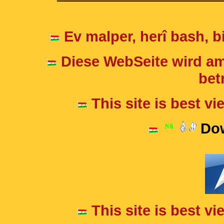
Ev malper, herî bash, bi
Diese WebSeite wird am
betr
This site is best v
Dow
This site is best v