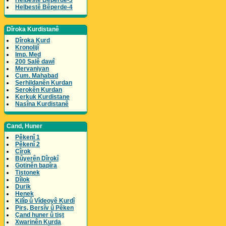
Helbestê Bêperde-3
Helbestê Bêperde-4
Dîroka Kurdistanê
Dîroka Kurd
Kronolijî
Imp. Med
200 Salê dawî
Mervaniyan
Cum. Mahabad
Serhildanên Kurdan
Serokên Kurdan
Kerkuk Kurdistane
Nasîna Kurdistanê
Cand, Huner
Pêkenî 1
Pêkenî 2
Cîrok
Bûyerên Dîrokî
Gotinên bapîra
Tistonek
Dîlok
Durik
Henek
Kilîp û Vîdeoyê Kurdî
Pirs, Bersîv û Pêken
Çand huner û tişt
Xwarinên Kurda