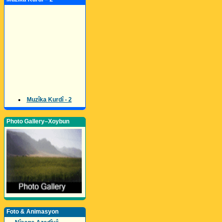
Muzîka Kurdî - 2
Photo Gallery–Xoybun
Foto & Animasyon