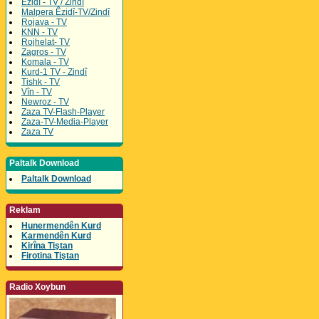
Êzidî - TV / Zindî
Malpera Êzidî-TV/Zindî
Rojava - TV
KNN - TV
Rojhelat- TV
Zagros - TV
Komala - TV
Kurd-1 TV - Zindî
Tishk - TV
Vîn - TV
Newroz - TV
Zaza TV-Flash-Player
Zaza-TV-Media-Player
Zaza TV
Paltalk Download
Paltalk Download
Reklam
Hunermendên Kurd
Karmendên Kurd
Kirîna Tiştan
Firotina Tiştan
Radio Xoybun