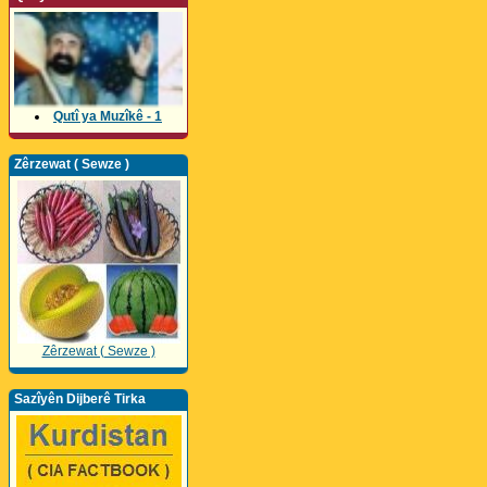
Qutî ya Muzîkê - 1
Zêrzewat ( Sewze )
Zêrzewat ( Sewze )
Sazîyên Dijberê Tirka