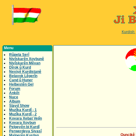
Kurdish
Menu
Rûpela Serî
Nivîskarên Xoybunê
Nivîskarên Mêvan
Dîrok û Kurd
Nexişê Kurdistanê
Belavok Lêgerîn
Cand û Huner
Helbestên Gel
Forum
Ankêt
Nuce
Album
Slayd Show
Muzîka Kurdî - 1
Muzîka Kurdî - 2
Kovara Xebat Vejîn
Kovara Xoybun
Pelgeyên bi Kurdî
Perwerdeya Siyasî
Quncikê 
Malperên Kurdan