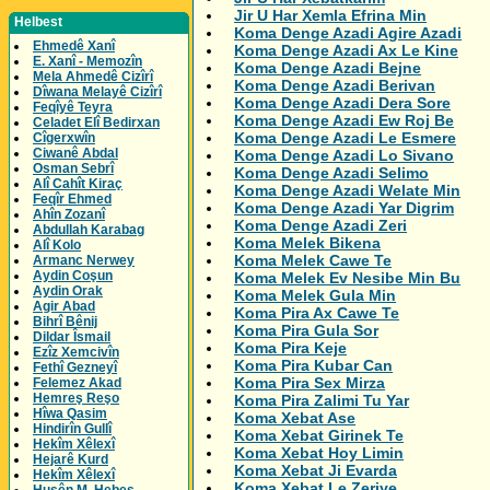
Jir U Har Xemla Efrina Min
Helbest
Koma Denge Azadi Agire Azadi
Ehmedê Xanî
Koma Denge Azadi Ax Le Kine
E. Xanî - Memozîn
Koma Denge Azadi Bejne
Mela Ahmedê Cizîrî
Koma Denge Azadi Berivan
Dîwana Melayê Cizîrî
Koma Denge Azadi Dera Sore
Feqîyê Teyra
Koma Denge Azadi Ew Roj Be
Celadet Elî Bedirxan
Koma Denge Azadi Le Esmere
Cîgerxwîn
Ciwanê Abdal
Koma Denge Azadi Lo Sivano
Osman Sebrî
Koma Denge Azadi Selimo
Alî Cahît Kiraç
Koma Denge Azadi Welate Min
Feqîr Ehmed
Koma Denge Azadi Yar Digrim
Ahîn Zozanî
Koma Denge Azadi Zeri
Abdullah Karabag
Koma Melek Bikena
Alî Kolo
Koma Melek Cawe Te
Armanc Nerwey
Aydin Coşun
Koma Melek Ev Nesibe Min Bu
Aydin Orak
Koma Melek Gula Min
Agir Abad
Koma Pira Ax Cawe Te
Bihrî Bênij
Koma Pira Gula Sor
Dildar Îsmail
Koma Pira Keje
Ezîz Xemcivîn
Koma Pira Kubar Can
Fethî Gezneyî
Koma Pira Sex Mirza
Felemez Akad
Hemreş Reşo
Koma Pira Zalimi Tu Yar
Hîwa Qasim
Koma Xebat Ase
Hindirîn Gullî
Koma Xebat Girinek Te
Hekîm Xêlexî
Koma Xebat Hoy Limin
Hejarê Kurd
Koma Xebat Ji Evarda
Hekîm Xêlexî
Koma Xebat Le Zeriye