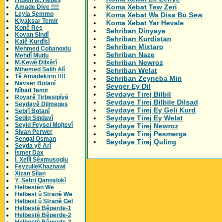
Husên M. Hebeş
Koma Xebat Tew Zeri
Amade Dive !!!!
Leyla Şemmo
Koma Xebat Wa Disa Bu Sew
Kiyaksar Temir
Koma Xebat Yar Hevale
Konê Reş
Sehriban Dinyaye
Kovan Sindî
Sehriban Kurdistan
Kalê Kurdîsî
Sehriban Mixtaro
Mehmed Çobanoxlu
Sehriban Naze
Mehdî Mutlu
Sehriban Newroz
M.Kewê Dilxêrî
Mihemed Salih Alî
Sehriban Welat
Tê Amadekirin !!!!
Sehriban Zeyneba Min
Navser Botanî
Sevger Ey Dil
Nîhad Temir
Seydaye Tirej Bilbil
Royarê Tirbesipîyê
Seydaye Tirej Bilbile Dilsad
Seydayê Dilmeqes
Seydaye Tirej Ey Geli Kurd
Sebrî Botanî
Seydaye Tirej Ey Welat
Sediq Sindavî
Seyid Feysel Mojtevî
Seydaye Tirej Newroz
Şivan Perwer
Seydaye Tirej Pesmerge
Şengal Osman
Seydaye Tirej Quling
Seyda yê Arî
Îsmet Dax
Î. Xelîl Şêxmusoglu
FeyzulleKhaznawi
Xizan Şîlan
Y. Sebri Qamişlokî
Helbestên We
Helbest û Stranê We
Helbest û Stranê Gel
Helbestê Bêperde-1
Helbestê Bêperde-2