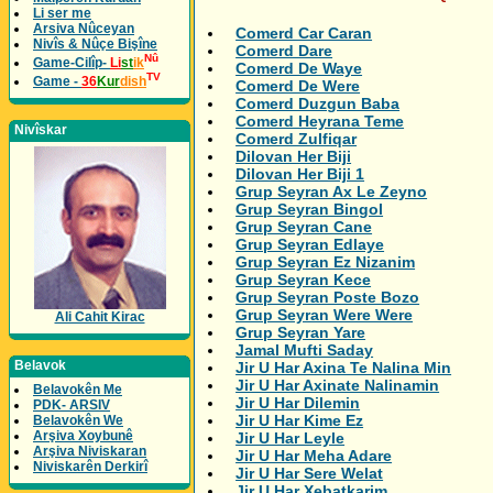
Li ser me
Arsiva Nûceyan
Comerd Car Caran
Nivîs & Nûçe Bişîne
Comerd Dare
Nû
Game-Cilîp-
Li
st
ik
Comerd De Waye
TV
Game -
36
Kur
dish
Comerd De Were
Comerd Duzgun Baba
Comerd Heyrana Teme
Nivîskar
Comerd Zulfiqar
Dilovan Her Biji
Dilovan Her Biji 1
Grup Seyran Ax Le Zeyno
Grup Seyran Bingol
Grup Seyran Cane
Grup Seyran Edlaye
Grup Seyran Ez Nizanim
Grup Seyran Kece
Grup Seyran Poste Bozo
Grup Seyran Were Were
Ali Cahit Kirac
Grup Seyran Yare
Jamal Mufti Saday
Belavok
Jir U Har Axina Te Nalina Min
Jir U Har Axinate Nalinamin
Belavokên Me
Jir U Har Dilemin
PDK- ARSIV
Jir U Har Kime Ez
Belavokên We
Arşiva Xoybunê
Jir U Har Leyle
Arşiva Niviskaran
Jir U Har Meha Adare
Niviskarên Derkirî
Jir U Har Sere Welat
Jir U Har Xebatkarim