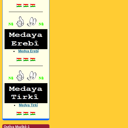
_________________
Medya Erebî
_________________
Medya Tirkî
Qutîya Muzîkê-1