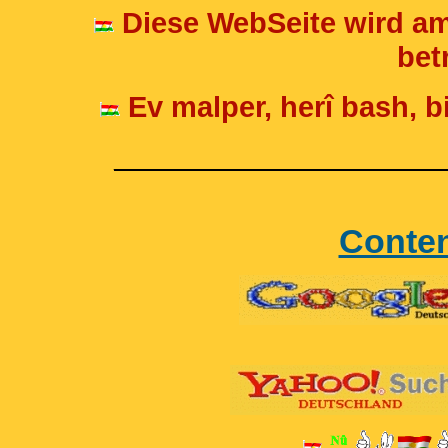
Diese WebSeite wird am
betr
Ev malper, herî bash, bi
____________________
Conte