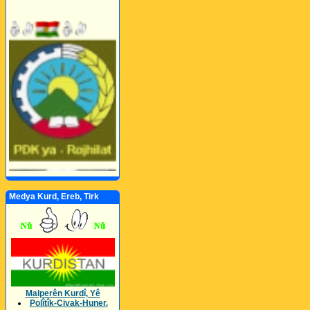
Medya Kurd, Ereb, Tirk
Malperên Kurdî, Yê
Polîtîk-Civak-Huner.