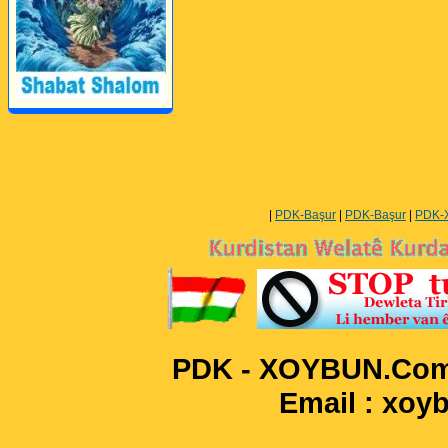
Perwerde ya Zimanê
Kurdî û Îngîlîzî
|
PDK-Başur
|
PDK-Başur
|
PDK-
PDK - XOYBUN.Com 
Email : xo
____________________