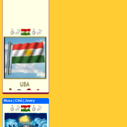
Musa | Cihû | Jewry