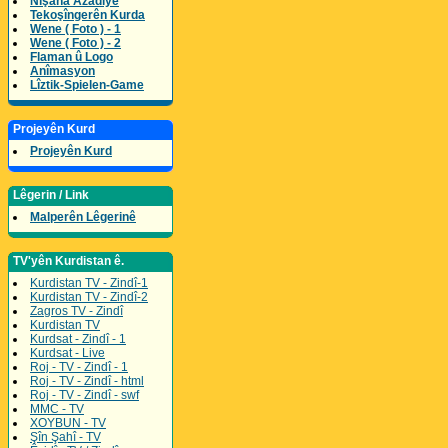
Nîşana Azadîyê
Tekoşîngerên Kurda
Wene ( Foto ) - 1
Wene ( Foto ) - 2
Flaman û Logo
Anîmasyon
Lîztik-Spielen-Game
Projeyên Kurd
Projeyên Kurd
Lêgerin / Link
Malperên Lêgerinê
TV'yên Kurdistan ê.
Kurdistan TV - Zindî-1
Kurdistan TV - Zindî-2
Zagros TV - Zindî
Kurdistan TV
Kurdsat - Zindî - 1
Kurdsat - Live
Roj - TV - Zindî - 1
Roj - TV - Zindî - html
Roj - TV - Zindî - swf
MMC - TV
XOYBUN - TV
Şîn Şahî - TV