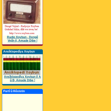
Radio Xoybun - Dengê
Vejîn ê, Amade Dibe !
Ansîklopedîya Xoybun
Ansîklopedîya Xoybun ê A
û B, Amade Dibe !
Partî û Rêxistin