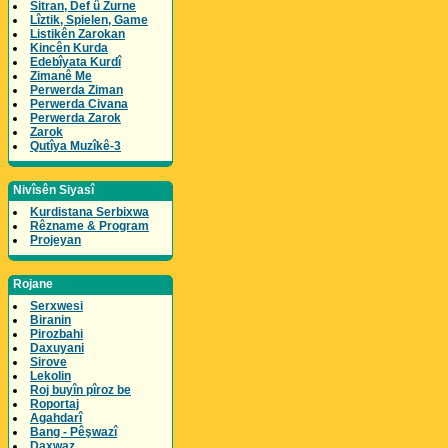
Sitran, Def û Zurne
Lîztik, Spielen, Game
Listikên Zarokan
Kincên Kurda
Edebîyata Kurdî
Zimanê Me
Perwerda Ziman
Perwerda Civana
Perwerda Zarok
Zarok
Qutîya Muzîkê-3
Nivîsên Siyasî
Kurdistana Serbixwa
Rêzname & Program
Projeyan
Rojane
Serxwesi
Biranin
Pirozbahi
Daxuyani
Sirove
Lekolin
Roj buyîn pîroz be
Roportaj
Agahdarî
Bang - Pêşwazî
Daxwaz