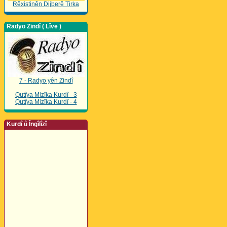
Rêxistinên Dijberê Tirka
Radyo Zindî ( Lîve )
7 - Radyo yên Zindî
Qutîya Mizîka Kurdî - 3
Qutîya Mizîka Kurdî - 4
Kurdî û Îngîlîzî