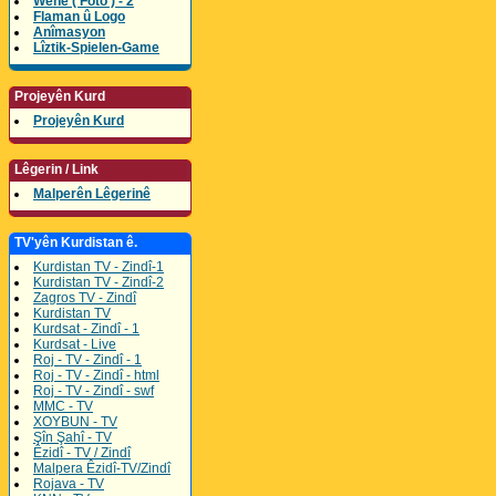
Wene ( Foto ) - 2
Flaman û Logo
Anîmasyon
Lîztik-Spielen-Game
Projeyên Kurd
Projeyên Kurd
Lêgerin / Link
Malperên Lêgerinê
TV'yên Kurdistan ê.
Kurdistan TV - Zindî-1
Kurdistan TV - Zindî-2
Zagros TV - Zindî
Kurdistan TV
Kurdsat - Zindî - 1
Kurdsat - Live
Roj - TV - Zindî - 1
Roj - TV - Zindî - html
Roj - TV - Zindî - swf
MMC - TV
XOYBUN - TV
Şîn Şahî - TV
Êzidî - TV / Zindî
Malpera Êzidî-TV/Zindî
Rojava - TV