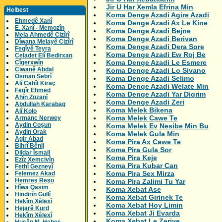
Jir U Har Xemla Efrina Min
Helbest
Koma Denge Azadi Agire Azadi
Ehmedê Xanî
Koma Denge Azadi Ax Le Kine
E. Xanî - Memozîn
Koma Denge Azadi Bejne
Mela Ahmedê Cizîrî
Koma Denge Azadi Berivan
Dîwana Melayê Cizîrî
Koma Denge Azadi Dera Sore
Feqîyê Teyra
Koma Denge Azadi Ew Roj Be
Celadet Elî Bedirxan
Koma Denge Azadi Le Esmere
Cîgerxwîn
Ciwanê Abdal
Koma Denge Azadi Lo Sivano
Osman Sebrî
Koma Denge Azadi Selimo
Alî Cahît Kiraç
Koma Denge Azadi Welate Min
Feqîr Ehmed
Koma Denge Azadi Yar Digrim
Ahîn Zozanî
Koma Denge Azadi Zeri
Abdullah Karabag
Koma Melek Bikena
Alî Kolo
Koma Melek Cawe Te
Armanc Nerwey
Aydin Coşun
Koma Melek Ev Nesibe Min Bu
Aydin Orak
Koma Melek Gula Min
Agir Abad
Koma Pira Ax Cawe Te
Bihrî Bênij
Koma Pira Gula Sor
Dildar Îsmail
Koma Pira Keje
Ezîz Xemcivîn
Koma Pira Kubar Can
Fethî Gezneyî
Koma Pira Sex Mirza
Felemez Akad
Hemreş Reşo
Koma Pira Zalimi Tu Yar
Hîwa Qasim
Koma Xebat Ase
Hindirîn Gullî
Koma Xebat Girinek Te
Hekîm Xêlexî
Koma Xebat Hoy Limin
Hejarê Kurd
Koma Xebat Ji Evarda
Hekîm Xêlexî
Koma Xebat Le Zeriye