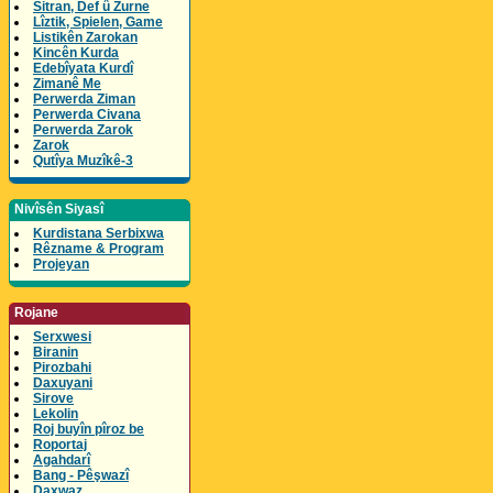
Sitran, Def û Zurne
Lîztik, Spielen, Game
Listikên Zarokan
Kincên Kurda
Edebîyata Kurdî
Zimanê Me
Perwerda Ziman
Perwerda Civana
Perwerda Zarok
Zarok
Qutîya Muzîkê-3
Nivîsên Siyasî
Kurdistana Serbixwa
Rêzname & Program
Projeyan
Rojane
Serxwesi
Biranin
Pirozbahi
Daxuyani
Sirove
Lekolin
Roj buyîn pîroz be
Roportaj
Agahdarî
Bang - Pêşwazî
Daxwaz