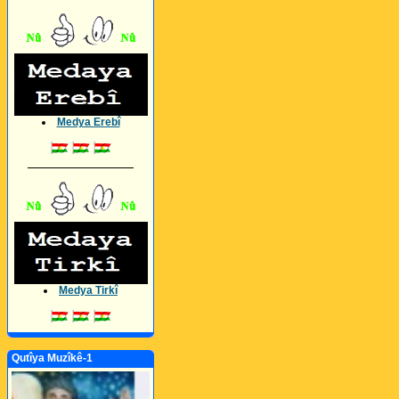
Medya Erebî
_________________
Medya Tirkî
Qutîya Muzîkê-1