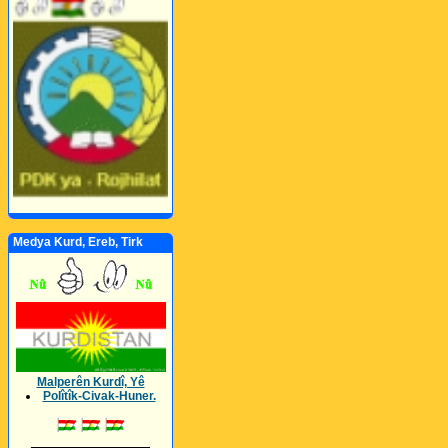
Medya Kurd, Ereb, Tirk
Malperên Kurdî, Yê
Polîtîk-Civak-Huner.
_________________