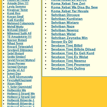
Husên M. Hebeş
Koma Xebat Tew Zeri
Amade Dive !!!!
Leyla Şemmo
Koma Xebat Wa Disa Bu Sew
Kiyaksar Temir
Koma Xebat Yar Hevale
Konê Reş
Sehriban Dinyaye
Kovan Sindî
Sehriban Kurdistan
Kalê Kurdîsî
Sehriban Mixtaro
Mehmed Çobanoxlu
Sehriban Naze
Mehdî Mutlu
Sehriban Newroz
M.Kewê Dilxêrî
Mihemed Salih Alî
Sehriban Welat
Tê Amadekirin !!!!
Sehriban Zeyneba Min
Navser Botanî
Sevger Ey Dil
Nîhad Temir
Seydaye Tirej Bilbil
Royarê Tirbesipîyê
Seydaye Tirej Bilbile Dilsad
Seydayê Dilmeqes
Seydaye Tirej Ey Geli Kurd
Sebrî Botanî
Seydaye Tirej Ey Welat
Sediq Sindavî
Seyid Feysel Mojtevî
Seydaye Tirej Newroz
Şivan Perwer
Seydaye Tirej Pesmerge
Şengal Osman
Seydaye Tirej Quling
Seyda yê Arî
Îsmet Dax
Î. Xelîl Şêxmusoglu
FeyzulleKhaznawi
Xizan Şîlan
Y. Sebri Qamişlokî
Helbestên We
Helbest û Stranê We
Helbest û Stranê Gel
Helbestê Bêperde-1
Helbestê Bêperde-2