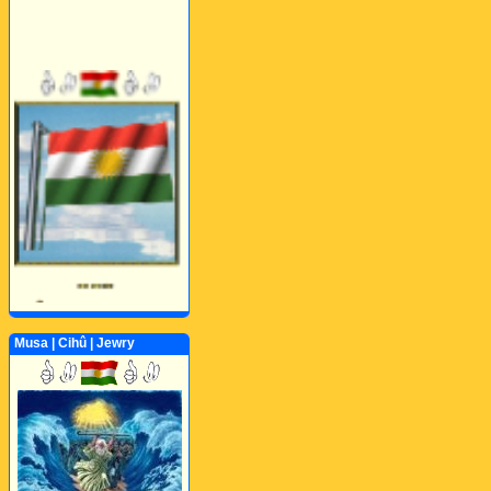
Musa | Cihû | Jewry