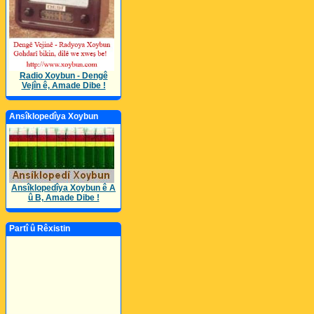
Radio Xoybun - Dengê
Vejîn ê, Amade Dibe !
Ansîklopedîya Xoybun
Ansîklopedîya Xoybun ê A
û B, Amade Dibe !
Partî û Rêxistin