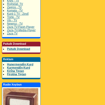
KNN - TV
Rojhelat- TV
Zagros - TV
Komala - TV
Kurd-1 TV - Zindî
Tishk - TV
Vîn - TV
Newroz - TV
Zaza TV-Flash-Player
Zaza-TV-Media-Player
Zaza TV
Paltalk Download
Paltalk Download
Reklam
Hunermendên Kurd
Karmendên Kurd
Kirîna Tiştan
Firotina Tiştan
Radio Xoybun