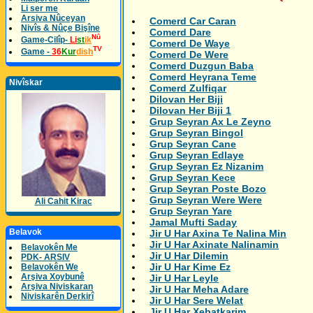
Li ser me
Arsiva Nûceyan
Comerd Car Caran
Nivîs & Nûçe Bişîne
Comerd Dare
Nû
Game-Cilîp-
Li
st
ik
Comerd De Waye
TV
Game -
36
Kur
dish
Comerd De Were
Comerd Duzgun Baba
Comerd Heyrana Teme
Nivîskar
Comerd Zulfiqar
Dilovan Her Biji
Dilovan Her Biji 1
Grup Seyran Ax Le Zeyno
Grup Seyran Bingol
Grup Seyran Cane
Grup Seyran Edlaye
Grup Seyran Ez Nizanim
Grup Seyran Kece
Grup Seyran Poste Bozo
Grup Seyran Were Were
Ali Cahit Kirac
Grup Seyran Yare
Jamal Mufti Saday
Belavok
Jir U Har Axina Te Nalina Min
Jir U Har Axinate Nalinamin
Belavokên Me
Jir U Har Dilemin
PDK- ARSIV
Jir U Har Kime Ez
Belavokên We
Arşiva Xoybunê
Jir U Har Leyle
Arşiva Niviskaran
Jir U Har Meha Adare
Niviskarên Derkirî
Jir U Har Sere Welat
Jir U Har Xebatkarim