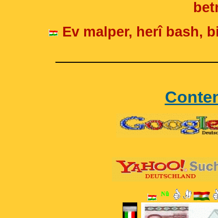
betr
Ev malper, herî bash, bi
____________________
Conte