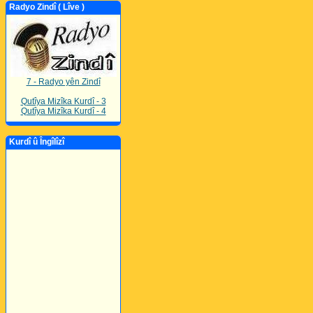
Radyo Zindî ( Lîve )
7 - Radyo yên Zindî
Qutîya Mizîka Kurdî - 3
Qutîya Mizîka Kurdî - 4
Kurdî û Îngîlîzî