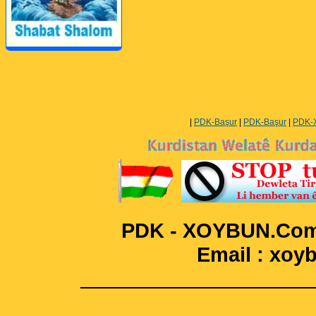
Perwerde ya Zimanê
Kurdî û Îngîlîzî
|
PDK-Başur
|
PDK-Başur
|
PDK-
PDK - XOYBUN.Com 
Email : xo
____________________