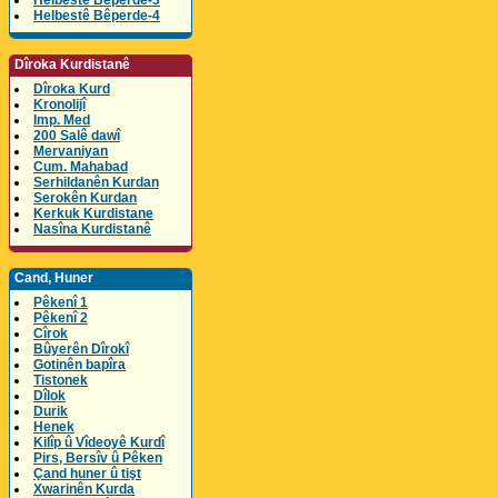
Helbestê Bêperde-3
Helbestê Bêperde-4
Dîroka Kurdistanê
Dîroka Kurd
Kronolijî
Imp. Med
200 Salê dawî
Mervaniyan
Cum. Mahabad
Serhildanên Kurdan
Serokên Kurdan
Kerkuk Kurdistane
Nasîna Kurdistanê
Cand, Huner
Pêkenî 1
Pêkenî 2
Cîrok
Bûyerên Dîrokî
Gotinên bapîra
Tistonek
Dîlok
Durik
Henek
Kilîp û Vîdeoyê Kurdî
Pirs, Bersîv û Pêken
Çand huner û tişt
Xwarinên Kurda