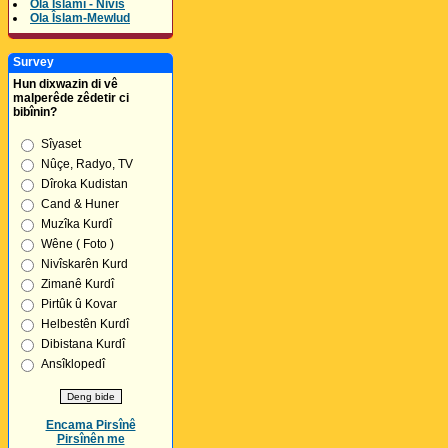
Ola Îslamî - Nivîs
Ola Îslam-Mewlud
Survey
Hun dixwazin di vê
malperêde zêdetir ci
bibînin?
Sîyaset
Nûçe, Radyo, TV
Dîroka Kudistan
Cand & Huner
Muzîka Kurdî
Wêne ( Foto )
Nivîskarên Kurd
Zimanê Kurdî
Pirtûk û Kovar
Helbestên Kurdî
Dibistana Kurdî
Ansîklopedî
Encama Pirsînê
Pirsînên me