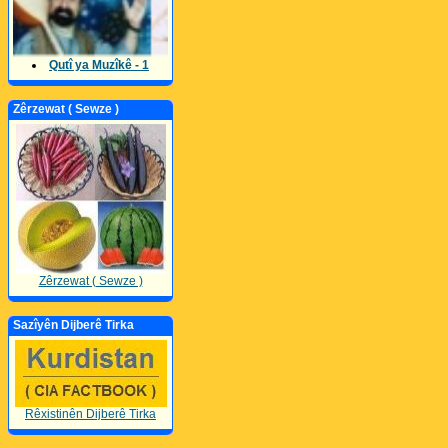
Qutî ya Muzîkê - 1
Zêrzewat ( Sewze )
Zêrzewat ( Sewze )
Sazîyên Dijberê Tirka
Rêxistinên Dijberê Tirka