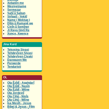
Xebatên me
Wesiyetname
Şermezar
Şahî û Şabun
Şirîgatî - Yekitî
Name ( Mektup )
Dîtin û Ramanê we
Civîn û Semîner
Ji Raya Giştî Re
Xonçe, Xwençe
Jina Kurd
Tekoşina Siyasi
Tehdeyîyen Siyasi
Tehdeyîyen Civaki
Daxwazen We
Perwerde
Tenduristi
OL
Ola Êzîdî - Agahdarî
Ola Êzîdî - Nasîn
Ola Êzîdî - Wêne
Ola Zerdeştî
Ola Cihû - Nivîs
Ola Cihû - Wêne
Îsa Mesîh - Jesus
Bibel & Jesus - Film