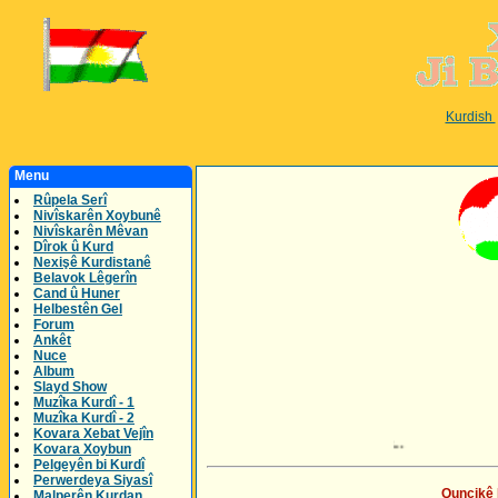
Kurdish
Menu
Rûpela Serî
Nivîskarên Xoybunê
Nivîskarên Mêvan
Dîrok û Kurd
Nexişê Kurdistanê
Belavok Lêgerîn
Cand û Huner
Helbestên Gel
Forum
Ankêt
Nuce
Album
Slayd Show
Muzîka Kurdî - 1
Muzîka Kurdî - 2
Kovara Xebat Vejîn
Kovara Xoybun
Pelgeyên bi Kurdî
Perwerdeya Siyasî
Quncikê 
Malperên Kurdan