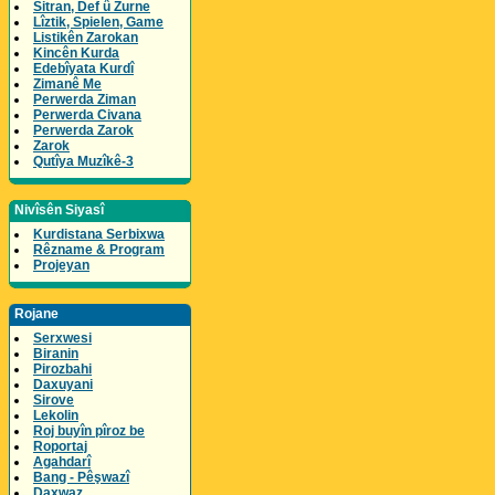
Sitran, Def û Zurne
Lîztik, Spielen, Game
Listikên Zarokan
Kincên Kurda
Edebîyata Kurdî
Zimanê Me
Perwerda Ziman
Perwerda Civana
Perwerda Zarok
Zarok
Qutîya Muzîkê-3
Nivîsên Siyasî
Kurdistana Serbixwa
Rêzname & Program
Projeyan
Rojane
Serxwesi
Biranin
Pirozbahi
Daxuyani
Sirove
Lekolin
Roj buyîn pîroz be
Roportaj
Agahdarî
Bang - Pêşwazî
Daxwaz