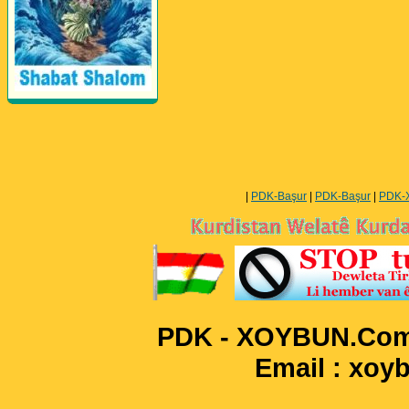
Perwerde ya Zimanê
Kurdî û Îngîlîzî
|
PDK-Başur
|
PDK-Başur
|
PDK-
PDK - XOYBUN.Com 
Email : xo
____________________