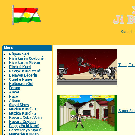
Kurdish
Menu
Rûpela Serî
Nivîskarên Xoybunê
Nivîskarên Mêvan
Thing Thi
Dîrok û Kurd
Nexişê Kurdistanê
Belavok Lêgerîn
Cand û Huner
Helbestên Gel
Forum
Ankêt
Nuce
Album
Slayd Show
Muzîka Kurdî - 1
Super Soc
Muzîka Kurdî - 2
Kovara Xebat Vejîn
Kovara Xoybun
Pelgeyên bi Kurdî
Perwerdeya Siyasî
Malperên Kurdan