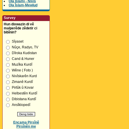
Ola Îslamî - Nivîs
Ola Îslam-Mewlud
Survey
Hun dixwazin di vê
malperêde zêdetir ci
bibînin?
Sîyaset
Nûçe, Radyo, TV
Dîroka Kudistan
Cand & Huner
Muzîka Kurdî
Wêne ( Foto )
Nivîskarên Kurd
Zimanê Kurdî
Pirtûk û Kovar
Helbestên Kurdî
Dibistana Kurdî
Ansîklopedî
Encama Pirsînê
Pirsînên me