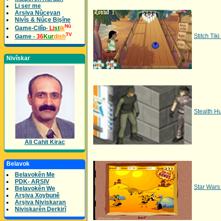
Li ser me
Arsiva Nûceyan
Nivîs & Nûçe Bişîne
Nû
Game-Cilîp-
Li
st
ik
TV
Stitch Tik
Game -
36
Kur
dish
Nivîskar
Stealth H
Ali Cahit Kirac
Belavok
Belavokên Me
PDK- ARSIV
Star Wars
Belavokên We
Arşiva Xoybunê
Arşiva Niviskaran
Niviskarên Derkirî