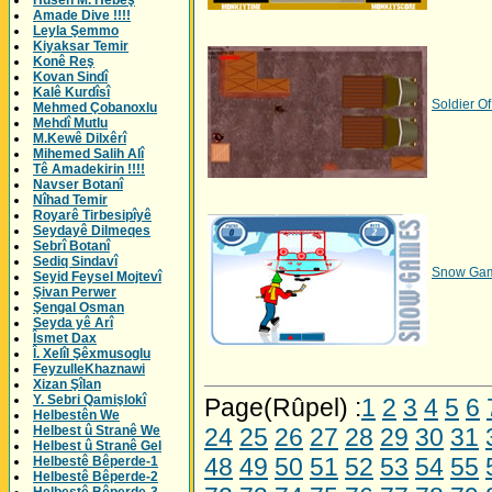
Husên M. Hebeş
Amade Dive !!!!
Leyla Şemmo
Kiyaksar Temir
Konê Reş
Kovan Sindî
Kalê Kurdîsî
Soldier Of
Mehmed Çobanoxlu
Mehdî Mutlu
M.Kewê Dilxêrî
Mihemed Salih Alî
Tê Amadekirin !!!!
Navser Botanî
Nîhad Temir
Royarê Tirbesipîyê
Seydayê Dilmeqes
Sebrî Botanî
Sediq Sindavî
Snow Ga
Seyid Feysel Mojtevî
Şivan Perwer
Şengal Osman
Seyda yê Arî
Îsmet Dax
Î. Xelîl Şêxmusoglu
FeyzulleKhaznawi
Xizan Şîlan
Y. Sebri Qamişlokî
Page(Rûpel) :
1
2
3
4
5
6
Helbestên We
Helbest û Stranê We
24
25
26
27
28
29
30
31
Helbest û Stranê Gel
48
49
50
51
52
53
54
55
Helbestê Bêperde-1
Helbestê Bêperde-2