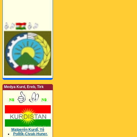
Medya Kurd, Ereb, Tirk
Malperên Kurdî, Yê
Polîtîk-Civak-Huner.