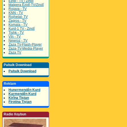
Êzidî - TV / Zindî
Malpera Êzidî-TV/Zindî
Rojava - TV
KNN - TV
Rojhelat- TV
Zagros - TV
Komala - TV
Kurd-1 TV - Zindî
Tishk - TV
Vîn - TV
Newroz - TV
Zaza TV-Flash-Player
Zaza-TV-Media-Player
Zaza TV
Paltalk Download
Paltalk Download
Reklam
Hunermendên Kurd
Karmendên Kurd
Kirîna Tiştan
Firotina Tiştan
Radio Xoybun