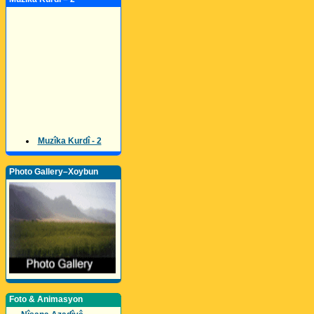
Muzîka Kurdî - 2
Photo Gallery–Xoybun
Foto & Animasyon