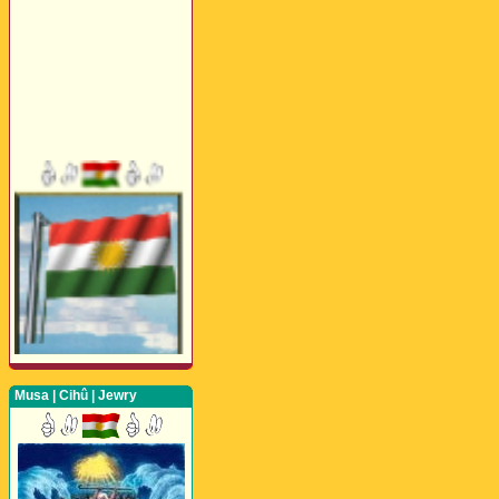
Musa | Cihû | Jewry