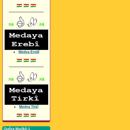
_________________
Medya Erebî
_________________
Medya Tirkî
Qutîya Muzîkê-1