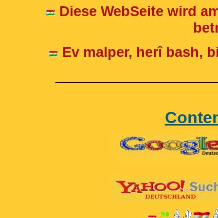
Diese WebSeite wird am
betr
Ev malper, herî bash, bi
____________________
Conte