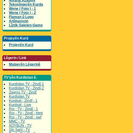
Nîşana Azadîyê
Tekoşîngerên Kurda
Wene ( Foto ) - 1
Wene ( Foto ) - 2
Flaman û Logo
Anîmasyon
Lîztik-Spielen-Game
Projeyên Kurd
Projeyên Kurd
Lêgerin / Link
Malperên Lêgerinê
TV'yên Kurdistan ê.
Kurdistan TV - Zindî-1
Kurdistan TV - Zindî-2
Zagros TV - Zindî
Kurdistan TV
Kurdsat - Zindî - 1
Kurdsat - Live
Roj - TV - Zindî - 1
Roj - TV - Zindî - html
Roj - TV - Zindî - swf
MMC - TV
XOYBUN - TV
Şîn Şahî - TV