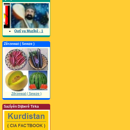
Qutî ya Muzîkê - 1
Zêrzewat ( Sewze )
Zêrzewat ( Sewze )
Sazîyên Dijberê Tirka