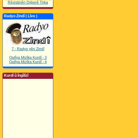
Rêxistinên Dijberê Tirka
Radyo Zindî ( Lîve )
7 - Radyo yên Zindî
Qutîya Mizîka Kurdî - 3
Qutîya Mizîka Kurdî - 4
Kurdî û Îngîlîzî