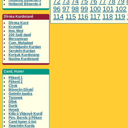
72
73
74
75
76
77
78
79
Helbestê Bêperde-3
Helbestê Bêperde-4
96
97
98
99
100
101
102
114
115
116
117
118
119
Dîroka Kurdistanê
Dîroka Kurd
Kronolijî
Imp. Med
200 Salê dawî
Mervaniyan
Cum. Mahabad
Serhildanên Kurdan
Serokên Kurdan
Kerkuk Kurdistane
Nasîna Kurdistanê
Cand, Huner
Pêkenî 1
Pêkenî 2
Cîrok
Bûyerên Dîrokî
Gotinên bapîra
Tistonek
Dîlok
Durik
Henek
Kilîp û Vîdeoyê Kurdî
Pirs, Bersîv û Pêken
Çand huner û tişt
Xwarinên Kurda