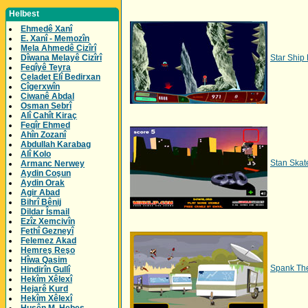
Helbest
Ehmedê Xanî
E. Xanî - Memozîn
Mela Ahmedê Cizîrî
Dîwana Melayê Cizîrî
Star Ship
Feqîyê Teyra
Celadet Elî Bedirxan
Cîgerxwîn
Ciwanê Abdal
Osman Sebrî
Alî Cahît Kiraç
Feqîr Ehmed
Ahîn Zozanî
Abdullah Karabag
Alî Kolo
Stan Skat
Armanc Nerwey
Aydin Coşun
Aydin Orak
Agir Abad
Bihrî Bênij
Dildar Îsmail
Ezîz Xemcivîn
Fethî Gezneyî
Felemez Akad
Hemreş Reşo
Hîwa Qasim
Spank Th
Hindirîn Gullî
Hekîm Xêlexî
Hejarê Kurd
Hekîm Xêlexî