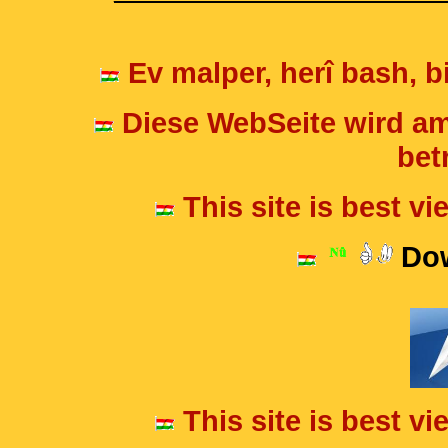
Ev malper, herî bash, bi
Diese WebSeite wird am
betr
This site is best v
Dow
This site is best v