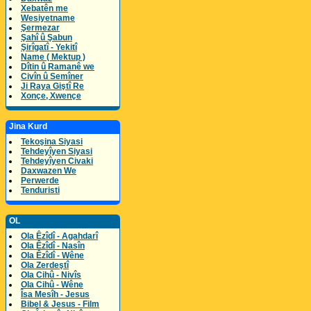
Xebatên me
Wesiyetname
Şermezar
Şahî û Şabun
Şirîgatî - Yekitî
Name ( Mektup )
Dîtin û Ramanê we
Civîn û Semîner
Ji Raya Giştî Re
Xonçe, Xwençe
Jina Kurd
Tekoşina Siyasi
Tehdeyîyen Siyasi
Tehdeyîyen Civaki
Daxwazen We
Perwerde
Tenduristi
OL
Ola Êzîdî - Agahdarî
Ola Êzîdî - Nasîn
Ola Êzîdî - Wêne
Ola Zerdeştî
Ola Cihû - Nivîs
Ola Cihû - Wêne
Îsa Mesîh - Jesus
Bibel & Jesus - Film