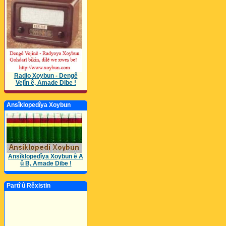
Radio Xoybun - Dengê
Vejîn ê, Amade Dibe !
Ansîklopedîya Xoybun
Ansîklopedîya Xoybun ê A
û B, Amade Dibe !
Partî û Rêxistin