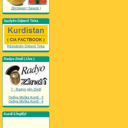
Zêrzewat ( Sewze )
Sazîyên Dijberê Tirka
Rêxistinên Dijberê Tirka
Radyo Zindî ( Lîve )
7 - Radyo yên Zindî
Qutîya Mizîka Kurdî - 3
Qutîya Mizîka Kurdî - 4
Kurdî û Îngîlîzî