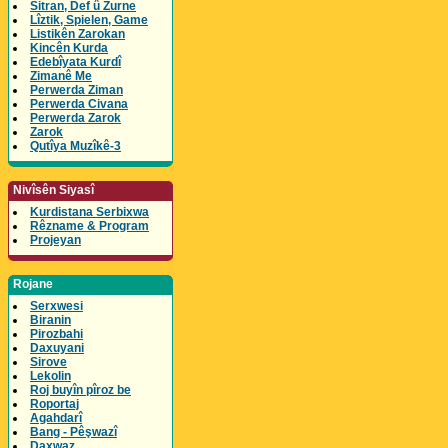
Sitran, Def û Zurne
Lîztik, Spielen, Game
Listikên Zarokan
Kincên Kurda
Edebîyata Kurdî
Zimanê Me
Perwerda Ziman
Perwerda Civana
Perwerda Zarok
Zarok
Qutîya Muzîkê-3
Nivîsên Siyasî
Kurdistana Serbixwa
Rêzname & Program
Projeyan
Rojane
Serxwesi
Biranin
Pirozbahi
Daxuyani
Sirove
Lekolin
Roj buyîn pîroz be
Roportaj
Agahdarî
Bang - Pêşwazî
Daxwaz