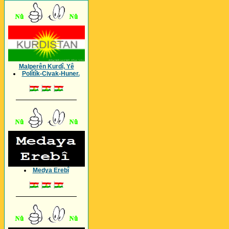
Malperên Kurdî, Yê
Polîtîk-Civak-Huner.
_________________
Medya Erebî
_________________