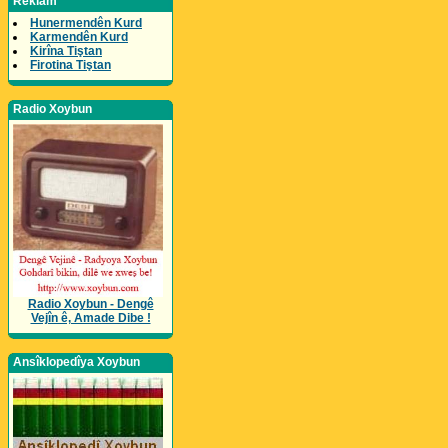
Reklam
Hunermendên Kurd
Karmendên Kurd
Kirîna Tiştan
Firotina Tiştan
Radio Xoybun
Radio Xoybun - Dengê
Vejîn ê, Amade Dibe !
Ansîklopedîya Xoybun