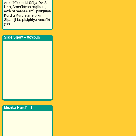
Amerîkî dest bi êrîşa DAIŞ
kirin, Amerîkîyan ragihan,
ewê bi berdewamî, piştgiriya
Kurd û Kurdistanê bikin.
Sipas ji bo piştgiriya Amerîkî
yan.
Slide Show – Xoybun
Muzîka Kurdî – 1