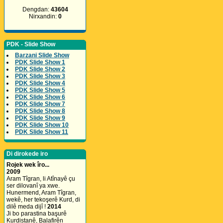
Dengdan:
43604
Nirxandin:
0
PDK - Slide Show
Barzani Slide Show
PDK Slide Show 1
PDK Slide Show 2
PDK Slide Show 3
PDK Slide Show 4
PDK Slide Show 5
PDK Slide Show 6
PDK Slide Show 7
PDK Slide Show 8
PDK Slide Show 9
PDK Slide Show 10
PDK Slide Show 11
Di dirokede iro
Rojek wek îro...
2009
Aram Tîgran, li Atînayê çu
ser dilovanî ya xwe.
Hunermend, Aram Tîgran,
wekê, her tekoşerê Kurd, di
dilê meda dijî !
2014
Ji bo parastina başurê
Kurdistanê, Balafirên