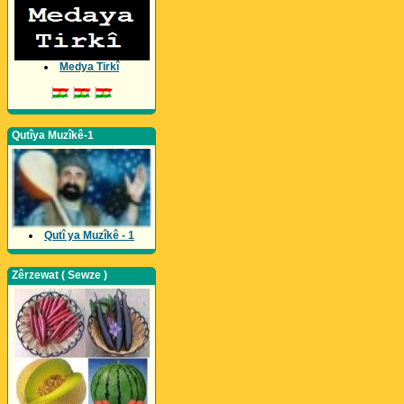
Medya Tirkî
Qutîya Muzîkê-1
Qutî ya Muzîkê - 1
Zêrzewat ( Sewze )