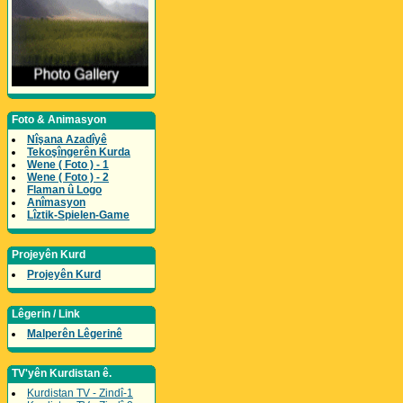
Foto & Animasyon
Nîşana Azadîyê
Tekoşîngerên Kurda
Wene ( Foto ) - 1
Wene ( Foto ) - 2
Flaman û Logo
Anîmasyon
Lîztik-Spielen-Game
Projeyên Kurd
Projeyên Kurd
Lêgerin / Link
Malperên Lêgerinê
TV'yên Kurdistan ê.
Kurdistan TV - Zindî-1