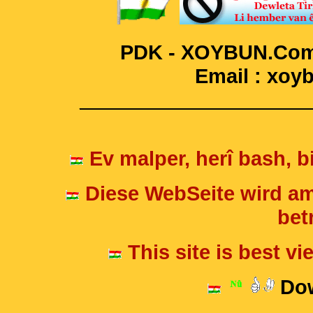
PDK - XOYBUN.Com 
Email : xo
____________________
Ev malper, herî bash, bi
Diese WebSeite wird am
betr
This site is best v
Dow