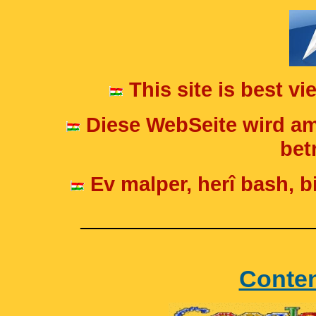
This site is best v
Diese WebSeite wird am
betr
Ev malper, herî bash, bi
____________________
Conte