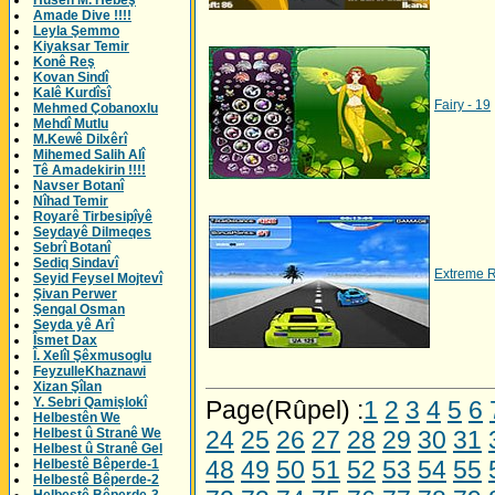
Husên M. Hebeş
Amade Dive !!!!
Leyla Şemmo
Kiyaksar Temir
Konê Reş
Kovan Sindî
Kalê Kurdîsî
Fairy - 19
Mehmed Çobanoxlu
Mehdî Mutlu
M.Kewê Dilxêrî
Mihemed Salih Alî
Tê Amadekirin !!!!
Navser Botanî
Nîhad Temir
Royarê Tirbesipîyê
Seydayê Dilmeqes
Sebrî Botanî
Sediq Sindavî
Extreme R
Seyid Feysel Mojtevî
Şivan Perwer
Şengal Osman
Seyda yê Arî
Îsmet Dax
Î. Xelîl Şêxmusoglu
FeyzulleKhaznawi
Xizan Şîlan
Y. Sebri Qamişlokî
Page(Rûpel) :
1
2
3
4
5
6
Helbestên We
Helbest û Stranê We
24
25
26
27
28
29
30
31
Helbest û Stranê Gel
48
49
50
51
52
53
54
55
Helbestê Bêperde-1
Helbestê Bêperde-2