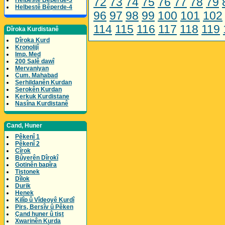
72
73
74
75
76
77
78
79
Helbestê Bêperde-3
Helbestê Bêperde-4
96
97
98
99
100
101
102
114
115
116
117
118
119
Dîroka Kurdistanê
Dîroka Kurd
Kronolijî
Imp. Med
200 Salê dawî
Mervaniyan
Cum. Mahabad
Serhildanên Kurdan
Serokên Kurdan
Kerkuk Kurdistane
Nasîna Kurdistanê
Cand, Huner
Pêkenî 1
Pêkenî 2
Cîrok
Bûyerên Dîrokî
Gotinên bapîra
Tistonek
Dîlok
Durik
Henek
Kilîp û Vîdeoyê Kurdî
Pirs, Bersîv û Pêken
Çand huner û tişt
Xwarinên Kurda