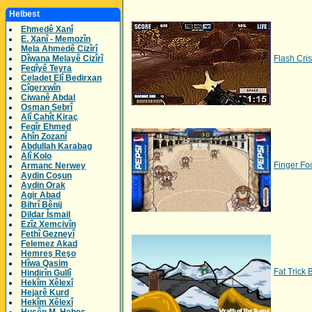
Helbest
Ehmedê Xanî
E. Xanî - Memozîn
Mela Ahmedê Cizîrî
Dîwana Melayê Cizîrî
Flash Cris
Feqîyê Teyra
Celadet Elî Bedirxan
Cîgerxwîn
Ciwanê Abdal
Osman Sebrî
Alî Cahît Kiraç
Feqîr Ehmed
Ahîn Zozanî
Abdullah Karabag
Alî Kolo
Finger Fo
Armanc Nerwey
Aydin Coşun
Aydin Orak
Agir Abad
Bihrî Bênij
Dildar Îsmail
Ezîz Xemcivîn
Fethî Gezneyî
Felemez Akad
Hemreş Reşo
Hîwa Qasim
Fat Trick 
Hindirîn Gullî
Hekîm Xêlexî
Hejarê Kurd
Hekîm Xêlexî