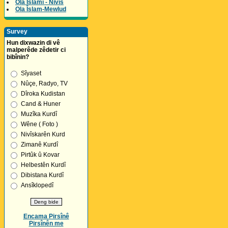
Ola Îslamî - Nivîs
Ola Îslam-Mewlud
Survey
Hun dixwazin di vê
malperêde zêdetir ci
bibînin?
Sîyaset
Nûçe, Radyo, TV
Dîroka Kudistan
Cand & Huner
Muzîka Kurdî
Wêne ( Foto )
Nivîskarên Kurd
Zimanê Kurdî
Pirtûk û Kovar
Helbestên Kurdî
Dibistana Kurdî
Ansîklopedî
Encama Pirsînê
Pirsînên me