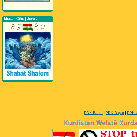
Musa | Cihû | Jewry
Perwerde ya Zimanê
Kurdî û Îngîlîzî
|
PDK-Başur
|
PDK-Başur
|
PDK-