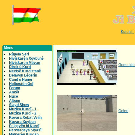
Kurdish
Menu
Rûpela Serî
Nivîskarên Xoybunê
Nivîskarên Mêvan
Generati
Dîrok û Kurd
Nexişê Kurdistanê
Belavok Lêgerîn
Cand û Huner
Helbestên Gel
Forum
Ankêt
Nuce
Album
Slayd Show
Muzîka Kurdî - 1
Gelert
Muzîka Kurdî - 2
Kovara Xebat Vejîn
Kovara Xoybun
Pelgeyên bi Kurdî
Perwerdeya Siyasî
Malperên Kurdan