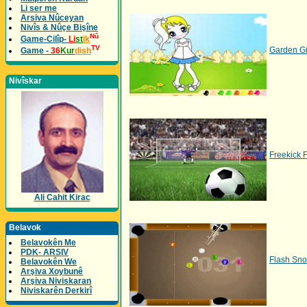
Li ser me
Arsiva Nûceyan
Nivîs & Nûçe Bişîne
Nû
Game-Cilîp-
Li
st
ik
TV
Garden Gi
Game -
36
Kur
dish
Nivîskar
Freekick F
Ali Cahit Kirac
Belavok
Belavokên Me
PDK- ARSIV
Flash Sno
Belavokên We
Arşiva Xoybunê
Arşiva Niviskaran
Niviskarên Derkirî