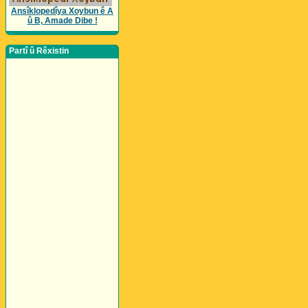
Ansîklopedîya Xoybun ê A
û B, Amade Dibe !
Partî û Rêxistin