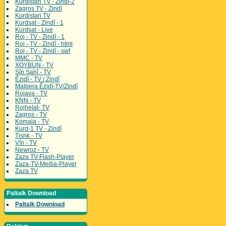
Kurdistan TV - Zindî-2
Zagros TV - Zindî
Kurdistan TV
Kurdsat - Zindî - 1
Kurdsat - Live
Roj - TV - Zindî - 1
Roj - TV - Zindî - html
Roj - TV - Zindî - swf
MMC - TV
XOYBUN - TV
Şîn Şahî - TV
Êzidî - TV / Zindî
Malpera Êzidî-TV/Zindî
Rojava - TV
KNN - TV
Rojhelat- TV
Zagros - TV
Komala - TV
Kurd-1 TV - Zindî
Tishk - TV
Vîn - TV
Newroz - TV
Zaza TV-Flash-Player
Zaza-TV-Media-Player
Zaza TV
Paltalk Download
Paltalk Download