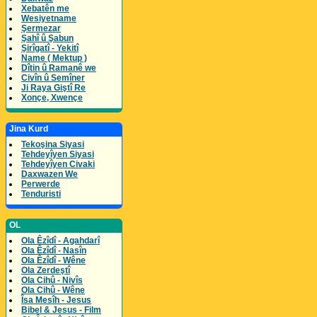
Xebatên me
Wesiyetname
Şermezar
Şahî û Şabun
Şirîgatî - Yekitî
Name ( Mektup )
Dîtin û Ramanê we
Civîn û Semîner
Ji Raya Giştî Re
Xonçe, Xwençe
Jina Kurd
Tekoşina Siyasi
Tehdeyîyen Siyasi
Tehdeyîyen Civaki
Daxwazen We
Perwerde
Tenduristi
OL
Ola Êzîdî - Agahdarî
Ola Êzîdî - Nasîn
Ola Êzîdî - Wêne
Ola Zerdeştî
Ola Cihû - Nivîs
Ola Cihû - Wêne
Îsa Mesîh - Jesus
Bibel & Jesus - Film