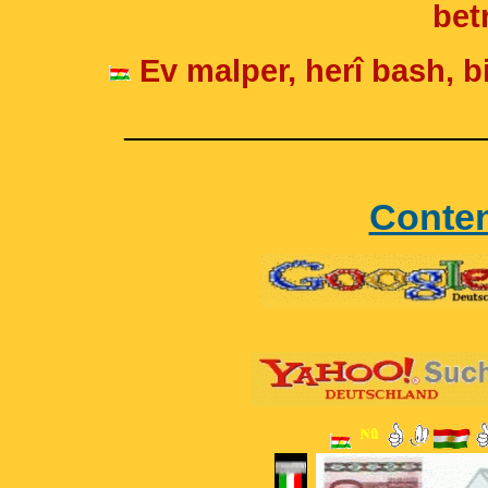
betr
Ev malper, herî bash, bi
____________________
Conte