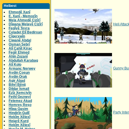
Helbest
Ehmedê Xanî
E. Xanî - Memozîn
Mela Ahmedê Cizîrî
Dîwana Melayê Cizîrî
Heli Attac
Feqîyê Teyra
Celadet Elî Bedirxan
Cîgerxwîn
Ciwanê Abdal
Osman Sebrî
Alî Cahît Kiraç
Feqîr Ehmed
Ahîn Zozanî
Abdullah Karabag
Alî Kolo
Gunny Bu
Armanc Nerwey
Aydin Coşun
Aydin Orak
Agir Abad
Bihrî Bênij
Dildar Îsmail
Ezîz Xemcivîn
Fethî Gezneyî
Felemez Akad
Hemreş Reşo
Hîwa Qasim
Party Inte
Hindirîn Gullî
Hekîm Xêlexî
Hejarê Kurd
Hekîm Xêlexî