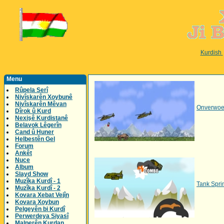
Kurdish
Menu
Rûpela Serî
Nivîskarên Xoybunê
Nivîskarên Mêvan
Onverwoe
Dîrok û Kurd
Nexişê Kurdistanê
Belavok Lêgerîn
Cand û Huner
Helbestên Gel
Forum
Ankêt
Nuce
Album
Slayd Show
Muzîka Kurdî - 1
Tank Spri
Muzîka Kurdî - 2
Kovara Xebat Vejîn
Kovara Xoybun
Pelgeyên bi Kurdî
Perwerdeya Siyasî
Malperên Kurdan