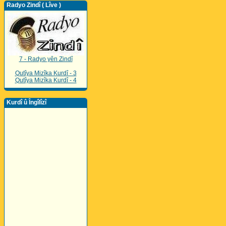
Radyo Zindî ( Lîve )
7 - Radyo yên Zindî
Qutîya Mizîka Kurdî - 3
Qutîya Mizîka Kurdî - 4
Kurdî û Îngîlîzî