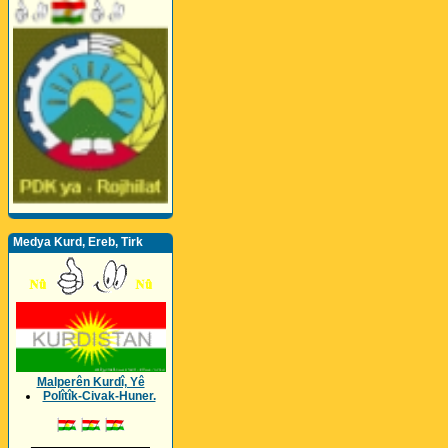
Medya Kurd, Ereb, Tirk
Malperên Kurdî, Yê
Polîtîk-Civak-Huner.
_________________