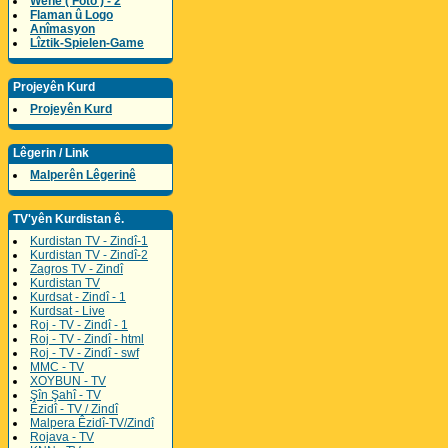
Wene ( Foto ) - 2
Flaman û Logo
Anîmasyon
Lîztik-Spielen-Game
Projeyên Kurd
Projeyên Kurd
Lêgerin / Link
Malperên Lêgerinê
TV'yên Kurdistan ê.
Kurdistan TV - Zindî-1
Kurdistan TV - Zindî-2
Zagros TV - Zindî
Kurdistan TV
Kurdsat - Zindî - 1
Kurdsat - Live
Roj - TV - Zindî - 1
Roj - TV - Zindî - html
Roj - TV - Zindî - swf
MMC - TV
XOYBUN - TV
Şîn Şahî - TV
Êzidî - TV / Zindî
Malpera Êzidî-TV/Zindî
Rojava - TV