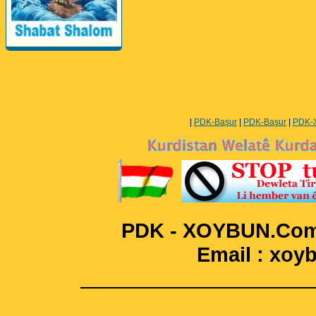
Perwerde ya Zimanê
Kurdî û Îngîlîzî
|
PDK-Başur
|
PDK-Başur
|
PDK-
PDK - XOYBUN.Com 
Email : xo
____________________