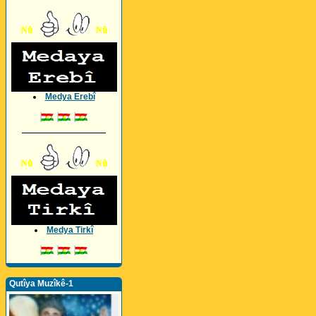
Medya Erebî
_________________
Medya Tirkî
Qutîya Muzîkê-1