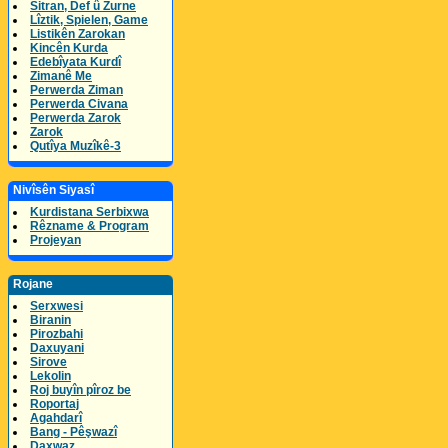
Sitran, Def û Zurne
Lîztik, Spielen, Game
Listikên Zarokan
Kincên Kurda
Edebîyata Kurdî
Zimanê Me
Perwerda Ziman
Perwerda Civana
Perwerda Zarok
Zarok
Qutîya Muzîkê-3
Nivîsên Siyasî
Kurdistana Serbixwa
Rêzname & Program
Projeyan
Rojane
Serxwesi
Biranin
Pirozbahi
Daxuyani
Sirove
Lekolin
Roj buyîn pîroz be
Roportaj
Agahdarî
Bang - Pêşwazî
Daxwaz