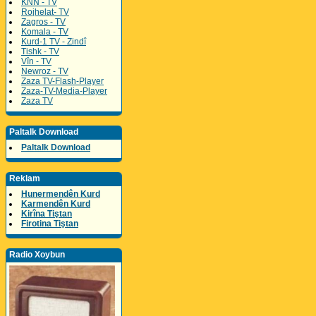
KNN - TV
Rojhelat- TV
Zagros - TV
Komala - TV
Kurd-1 TV - Zindî
Tishk - TV
Vîn - TV
Newroz - TV
Zaza TV-Flash-Player
Zaza-TV-Media-Player
Zaza TV
Paltalk Download
Paltalk Download
Reklam
Hunermendên Kurd
Karmendên Kurd
Kirîna Tiştan
Firotina Tiştan
Radio Xoybun