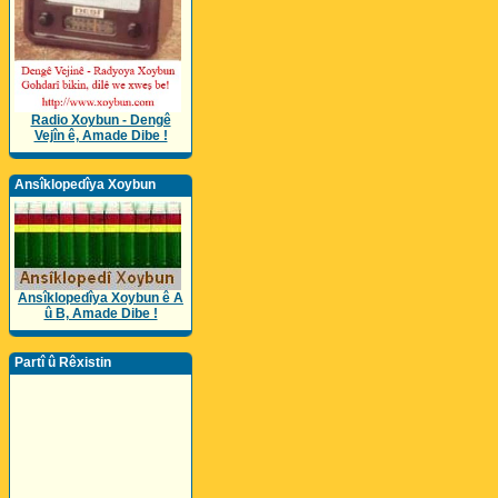
Radio Xoybun - Dengê
Vejîn ê, Amade Dibe !
Ansîklopedîya Xoybun
Ansîklopedîya Xoybun ê A
û B, Amade Dibe !
Partî û Rêxistin