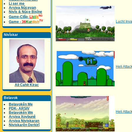
Li ser me
Arsiva Nûceyan
Nivîs & Nûçe Bişîne
Nû
Game-Cilîp-
Li
st
ik
TV
Lucht Inv
Game -
36
Kur
dish
Nivîskar
Heli Attac
Ali Cahit Kirac
Belavok
Belavokên Me
PDK- ARSIV
Heli Attac
Belavokên We
Arşiva Xoybunê
Arşiva Niviskaran
Niviskarên Derkirî