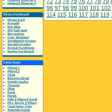
72
73
74
75
76
77
78
79
Helbestê Bêperde-3
Helbestê Bêperde-4
96
97
98
99
100
101
102
114
115
116
117
118
119
Dîroka Kurdistanê
Dîroka Kurd
Kronolijî
Imp. Med
200 Salê dawî
Mervaniyan
Cum. Mahabad
Serhildanên Kurdan
Serokên Kurdan
Kerkuk Kurdistane
Nasîna Kurdistanê
Cand, Huner
Pêkenî 1
Pêkenî 2
Cîrok
Bûyerên Dîrokî
Gotinên bapîra
Tistonek
Dîlok
Durik
Henek
Kilîp û Vîdeoyê Kurdî
Pirs, Bersîv û Pêken
Çand huner û tişt
Xwarinên Kurda