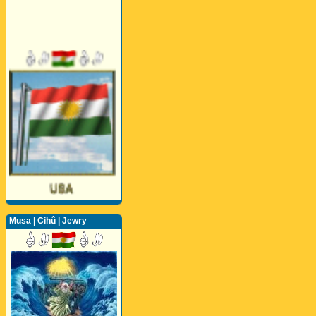
Musa | Cihû | Jewry