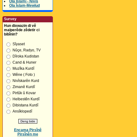
Ola Îslamî - Nivîs
Ola Îslam-Mewlud
Survey
Hun dixwazin di vê
malperêde zêdetir ci
bibînin?
Sîyaset
Nûçe, Radyo, TV
Dîroka Kudistan
Cand & Huner
Muzîka Kurdî
Wêne ( Foto )
Nivîskarên Kurd
Zimanê Kurdî
Pirtûk û Kovar
Helbestên Kurdî
Dibistana Kurdî
Ansîklopedî
Encama Pirsînê
Pirsînên me