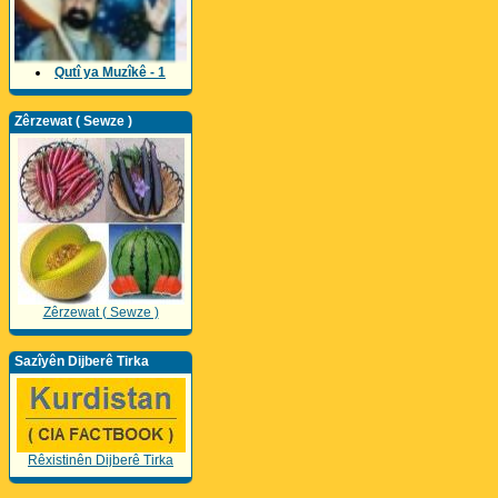
Qutî ya Muzîkê - 1
Zêrzewat ( Sewze )
Zêrzewat ( Sewze )
Sazîyên Dijberê Tirka
Rêxistinên Dijberê Tirka