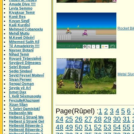
Husên M. Hebeş
Amade Dive !!!!
Leyla Şemmo
Kiyaksar Temir
Konê Reş
Kovan Sindî
Kalê Kurdîsî
Rocket Bi
Mehmed Çobanoxlu
Mehdî Mutlu
M.Kewê Dilxêrî
Mihemed Salih Alî
Tê Amadekirin !!!!
Navser Botanî
Nîhad Temir
Royarê Tirbesipîyê
Seydayê Dilmeqes
Sebrî Botanî
Sediq Sindavî
Metal Slu
Seyid Feysel Mojtevî
Şivan Perwer
Şengal Osman
Seyda yê Arî
Îsmet Dax
Î. Xelîl Şêxmusoglu
FeyzulleKhaznawi
Xizan Şîlan
Y. Sebri Qamişlokî
Page(Rûpel) :
1
2
3
4
5
6
Helbestên We
Helbest û Stranê We
24
25
26
27
28
29
30
31
Helbest û Stranê Gel
48
49
50
51
52
53
54
55
Helbestê Bêperde-1
Helbestê Bêperde-2