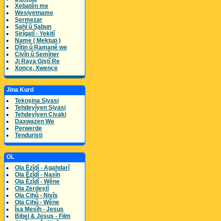
Xebatên me
Wesiyetname
Şermezar
Şahî û Şabun
Şirîgatî - Yekitî
Name ( Mektup )
Dîtin û Ramanê we
Civîn û Semîner
Ji Raya Giştî Re
Xonçe, Xwençe
Jina Kurd
Tekoşina Siyasi
Tehdeyîyen Siyasi
Tehdeyîyen Civaki
Daxwazen We
Perwerde
Tenduristi
OL
Ola Êzîdî - Agahdarî
Ola Êzîdî - Nasîn
Ola Êzîdî - Wêne
Ola Zerdeştî
Ola Cihû - Nivîs
Ola Cihû - Wêne
Îsa Mesîh - Jesus
Bibel & Jesus - Film