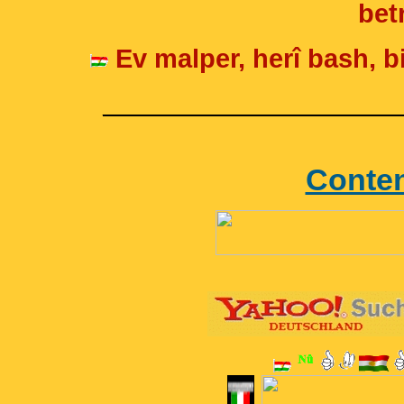
betr
Ev malper, herî bash, bi
____________________
Conte