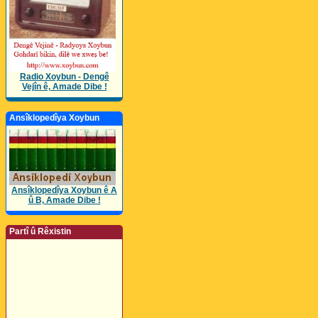
Radio Xoybun - Dengê
Vejîn ê, Amade Dibe !
Ansîklopedîya Xoybun
Ansîklopedîya Xoybun ê A
û B, Amade Dibe !
Partî û Rêxistin