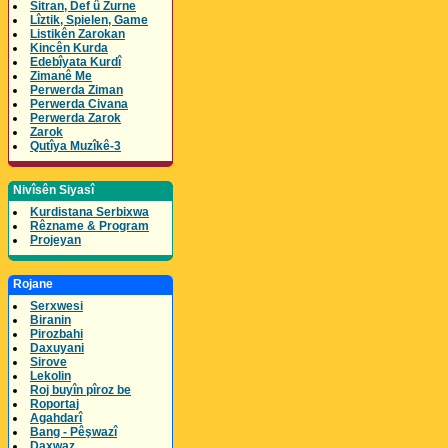
Sitran, Def û Zurne
Lîztik, Spielen, Game
Listikên Zarokan
Kincên Kurda
Edebîyata Kurdî
Zimanê Me
Perwerda Ziman
Perwerda Civana
Perwerda Zarok
Zarok
Qutîya Muzîkê-3
Nivîsên Siyasî
Kurdistana Serbixwa
Rêzname & Program
Projeyan
Rojane
Serxwesi
Biranin
Pirozbahi
Daxuyani
Sirove
Lekolin
Roj buyîn pîroz be
Roportaj
Agahdarî
Bang - Pêşwazî
Daxwaz