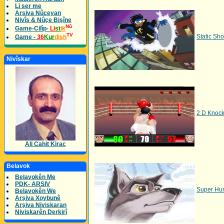
Li ser me
Arsiva Nûceyan
Nivîs & Nûçe Bişîne
Nû
Game-Cilîp-
Li
st
ik
TV
Static Sh
Game -
36
Kur
dish
Nivîskar
2 D Knock
Ali Cahit Kirac
Belavok
Belavokên Me
PDK- ARSIV
Super Hu
Belavokên We
Arşiva Xoybunê
Arşiva Niviskaran
Niviskarên Derkirî