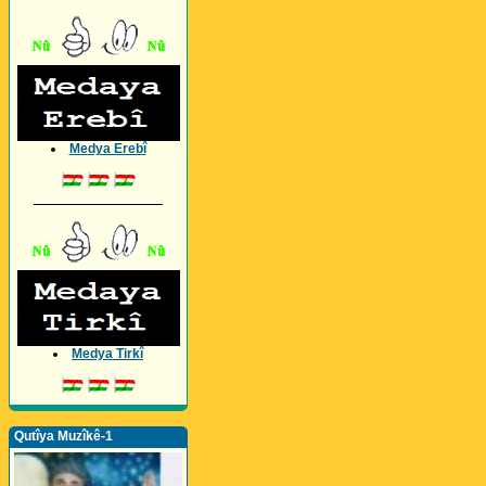
Medya Erebî
_________________
Medya Tirkî
Qutîya Muzîkê-1