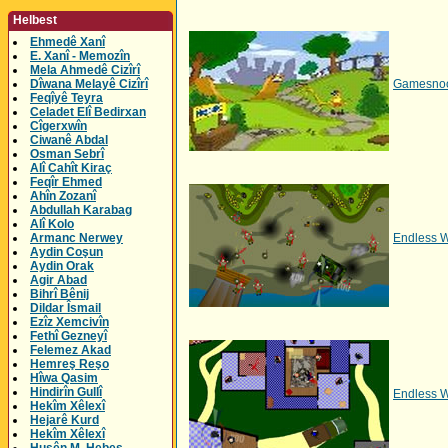
Helbest
Ehmedê Xanî
E. Xanî - Memozîn
Mela Ahmedê Cizîrî
Dîwana Melayê Cizîrî
Gamesno
Feqîyê Teyra
Celadet Elî Bedirxan
Cîgerxwîn
Ciwanê Abdal
Osman Sebrî
Alî Cahît Kiraç
Feqîr Ehmed
Ahîn Zozanî
Abdullah Karabag
Alî Kolo
Armanc Nerwey
Endless W
Aydin Coşun
Aydin Orak
Agir Abad
Bihrî Bênij
Dildar Îsmail
Ezîz Xemcivîn
Fethî Gezneyî
Felemez Akad
Hemreş Reşo
Hîwa Qasim
Hindirîn Gullî
Endless W
Hekîm Xêlexî
Hejarê Kurd
Hekîm Xêlexî