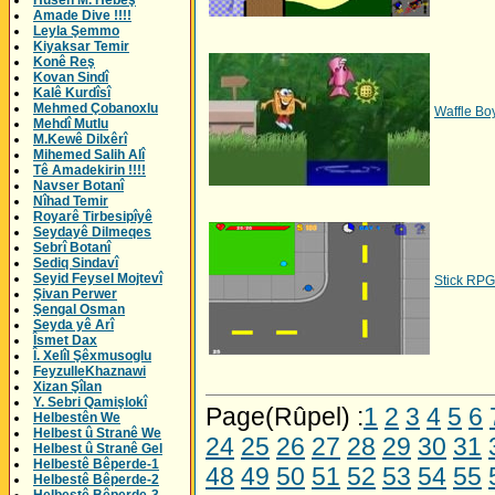
Husên M. Hebeş
Amade Dive !!!!
Leyla Şemmo
Kiyaksar Temir
Konê Reş
Kovan Sindî
Kalê Kurdîsî
Mehmed Çobanoxlu
Waffle Bo
Mehdî Mutlu
M.Kewê Dilxêrî
Mihemed Salih Alî
Tê Amadekirin !!!!
Navser Botanî
Nîhad Temir
Royarê Tirbesipîyê
Seydayê Dilmeqes
Sebrî Botanî
Sediq Sindavî
Seyid Feysel Mojtevî
Stick RPG
Şivan Perwer
Şengal Osman
Seyda yê Arî
Îsmet Dax
Î. Xelîl Şêxmusoglu
FeyzulleKhaznawi
Xizan Şîlan
Y. Sebri Qamişlokî
Page(Rûpel) :
1
2
3
4
5
6
Helbestên We
Helbest û Stranê We
24
25
26
27
28
29
30
31
Helbest û Stranê Gel
Helbestê Bêperde-1
48
49
50
51
52
53
54
55
Helbestê Bêperde-2