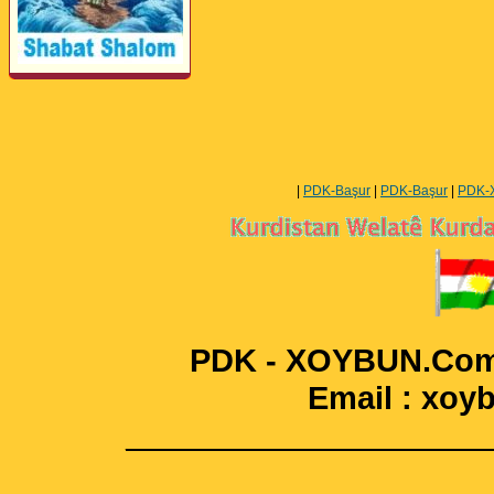
Perwerde ya Zimanê
Kurdî û Îngîlîzî
|
PDK-Başur
|
PDK-Başur
|
PDK-
PDK - XOYBUN.Com 
Email : xo
____________________