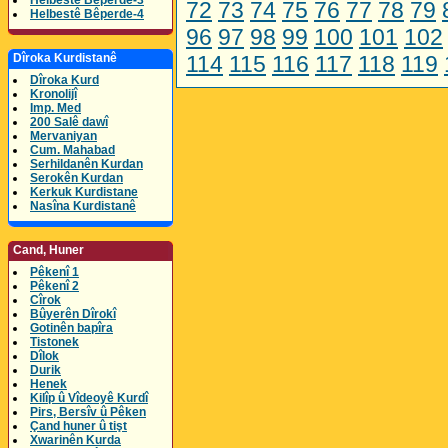
Helbestê Bêperde-3
72
73
74
75
76
77
78
79
Helbestê Bêperde-4
96
97
98
99
100
101
102
Dîroka Kurdistanê
114
115
116
117
118
119
Dîroka Kurd
Kronolijî
Imp. Med
200 Salê dawî
Mervaniyan
Cum. Mahabad
Serhildanên Kurdan
Serokên Kurdan
Kerkuk Kurdistane
Nasîna Kurdistanê
Cand, Huner
Pêkenî 1
Pêkenî 2
Cîrok
Bûyerên Dîrokî
Gotinên bapîra
Tistonek
Dîlok
Durik
Henek
Kilîp û Vîdeoyê Kurdî
Pirs, Bersîv û Pêken
Çand huner û tişt
Xwarinên Kurda