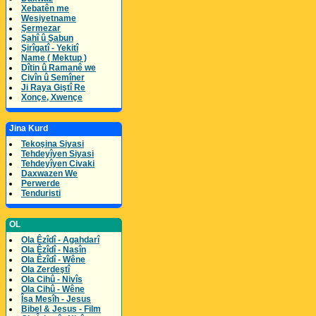
Xebatên me
Wesiyetname
Şermezar
Şahî û Şabun
Şirîgatî - Yekitî
Name ( Mektup )
Dîtin û Ramanê we
Civîn û Semîner
Ji Raya Giştî Re
Xonçe, Xwençe
Jina Kurd
Tekoşina Siyasi
Tehdeyîyen Siyasi
Tehdeyîyen Civaki
Daxwazen We
Perwerde
Tenduristi
OL
Ola Êzîdî - Agahdarî
Ola Êzîdî - Nasîn
Ola Êzîdî - Wêne
Ola Zerdeştî
Ola Cihû - Nivîs
Ola Cihû - Wêne
Îsa Mesîh - Jesus
Bibel & Jesus - Film