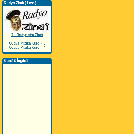
Radyo Zindî ( Lîve )
7 - Radyo yên Zindî
Qutîya Mizîka Kurdî - 3
Qutîya Mizîka Kurdî - 4
Kurdî û Îngîlîzî