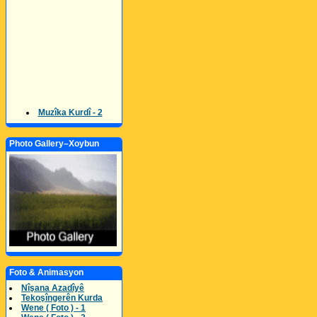
Muzîka Kurdî - 2
Photo Gallery–Xoybun
Foto & Animasyon
Nîşana Azadîyê
Tekoşîngerên Kurda
Wene ( Foto ) - 1