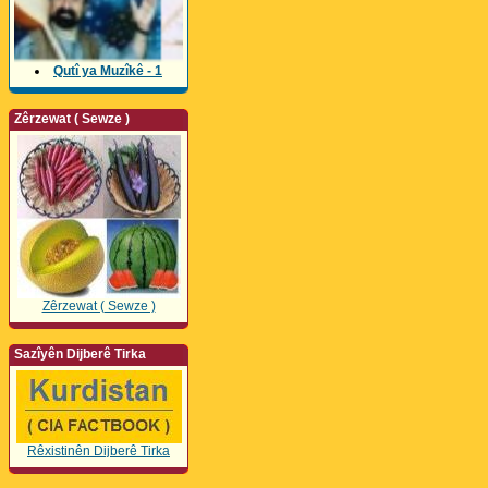
Qutî ya Muzîkê - 1
Zêrzewat ( Sewze )
Zêrzewat ( Sewze )
Sazîyên Dijberê Tirka
Rêxistinên Dijberê Tirka