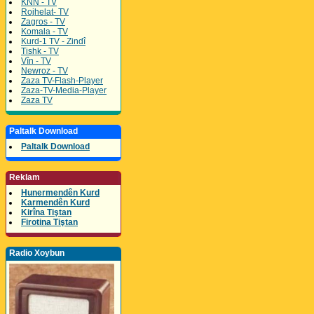
KNN - TV
Rojhelat- TV
Zagros - TV
Komala - TV
Kurd-1 TV - Zindî
Tishk - TV
Vîn - TV
Newroz - TV
Zaza TV-Flash-Player
Zaza-TV-Media-Player
Zaza TV
Paltalk Download
Paltalk Download
Reklam
Hunermendên Kurd
Karmendên Kurd
Kirîna Tiştan
Firotina Tiştan
Radio Xoybun