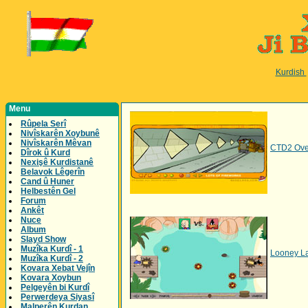
Kurdish
Menu
Rûpela Serî
Nivîskarên Xoybunê
Nivîskarên Mêvan
CTD2 Over
Dîrok û Kurd
Nexişê Kurdistanê
Belavok Lêgerîn
Cand û Huner
Helbestên Gel
Forum
Ankêt
Nuce
Album
Slayd Show
Muzîka Kurdî - 1
Looney L
Muzîka Kurdî - 2
Kovara Xebat Vejîn
Kovara Xoybun
Pelgeyên bi Kurdî
Perwerdeya Siyasî
Malperên Kurdan