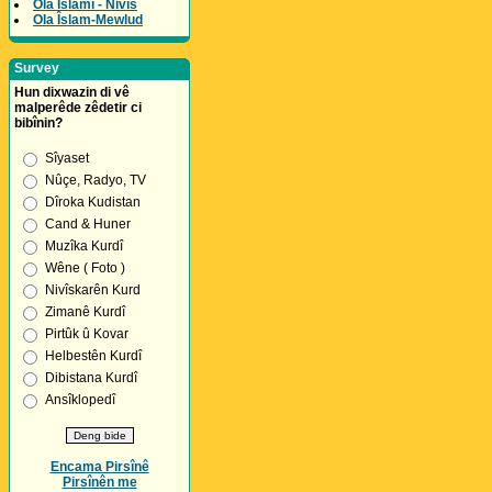
Ola Îslamî - Nivîs
Ola Îslam-Mewlud
Survey
Hun dixwazin di vê
malperêde zêdetir ci
bibînin?
Sîyaset
Nûçe, Radyo, TV
Dîroka Kudistan
Cand & Huner
Muzîka Kurdî
Wêne ( Foto )
Nivîskarên Kurd
Zimanê Kurdî
Pirtûk û Kovar
Helbestên Kurdî
Dibistana Kurdî
Ansîklopedî
Encama Pirsînê
Pirsînên me