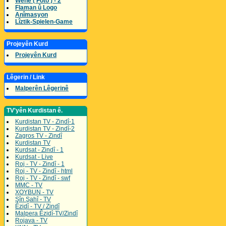
Wene ( Foto ) - 2
Flaman û Logo
Anîmasyon
Lîztik-Spielen-Game
Projeyên Kurd
Projeyên Kurd
Lêgerin / Link
Malperên Lêgerinê
TV'yên Kurdistan ê.
Kurdistan TV - Zindî-1
Kurdistan TV - Zindî-2
Zagros TV - Zindî
Kurdistan TV
Kurdsat - Zindî - 1
Kurdsat - Live
Roj - TV - Zindî - 1
Roj - TV - Zindî - html
Roj - TV - Zindî - swf
MMC - TV
XOYBUN - TV
Şîn Şahî - TV
Êzidî - TV / Zindî
Malpera Êzidî-TV/Zindî
Rojava - TV