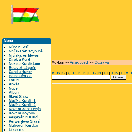
Menu
Rûpela Serî
Nivîskarên Xoybunê
Nivîskarên Mêvan
Dîrok û Kurd
Xoybun >>
Ansiklopedi
>>
Coxrafya
Nexişê Kurdistanê
Belavok Lêgerîn
Cand û Huner
A
|
B
|
C
|
Ç
|
D
|
E
|
Ê
|
F
|
G
|
H
|
I
|
Î
|
J
|
K
|
L
|
M
|
Helbestên Gel
Forum
Ankêt
Nuce
Album
Slayd Show
Muzîka Kurdî - 1
Muzîka Kurdî - 2
Kovara Xebat Vejîn
Kovara Xoybun
Pelgeyên bi Kurdî
Perwerdeya Siyasî
Malperên Kurdan
Li ser me