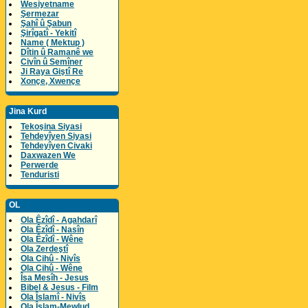
Wesiyetname
Şermezar
Şahî û Şabun
Şirîgatî - Yekitî
Name ( Mektup )
Dîtin û Ramanê we
Civîn û Semîner
Ji Raya Giştî Re
Xonçe, Xwençe
Jina Kurd
Tekoşina Siyasi
Tehdeyîyen Siyasi
Tehdeyîyen Civaki
Daxwazen We
Perwerde
Tenduristi
OL
Ola Êzîdî - Agahdarî
Ola Êzîdî - Nasîn
Ola Êzîdî - Wêne
Ola Zerdeştî
Ola Cihû - Nivîs
Ola Cihû - Wêne
Îsa Mesîh - Jesus
Bibel & Jesus - Film
Ola Îslamî - Nivîs
Ola Îslam-Mewlud