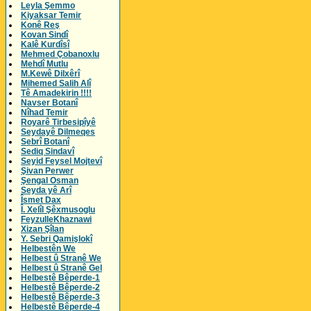
Leyla Şemmo
Kiyaksar Temir
Konê Reş
Kovan Sindî
Kalê Kurdîsî
Mehmed Çobanoxlu
Mehdî Mutlu
M.Kewê Dilxêrî
Mihemed Salih Alî
Tê Amadekirin !!!!
Navser Botanî
Nîhad Temir
Royarê Tirbesipîyê
Seydayê Dilmeqes
Sebrî Botanî
Sediq Sindavî
Seyid Feysel Mojtevî
Şivan Perwer
Şengal Osman
Seyda yê Arî
Îsmet Dax
Î. Xelîl Şêxmusoglu
FeyzulleKhaznawi
Xizan Şîlan
Y. Sebri Qamişlokî
Helbestên We
Helbest û Stranê We
Helbest û Stranê Gel
Helbestê Bêperde-1
Helbestê Bêperde-2
Helbestê Bêperde-3
Helbestê Bêperde-4