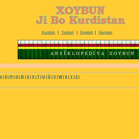
Kurdish
|
Turkish
|
Engilsh
|
German
N
|
O
|
P
|
Q
|
R
|
S
|
Ş
|
T
|
U
|
Û
|
V
|
W
|
X
|
Y
|
Z
|