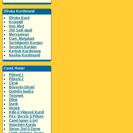
Dîroka Kurdistanê
Dîroka Kurd
Kronolijî
Imp. Med
200 Salê dawî
Mervaniyan
Cum. Mahabad
Serhildanên Kurdan
Serokên Kurdan
Kerkuk Kurdistane
Nasîna Kurdistanê
Cand, Huner
Pêkenî 1
Pêkenî 2
Cîrok
Bûyerên Dîrokî
Gotinên bapîra
Tistonek
Dîlok
Durik
Henek
Kilîp û Vîdeoyê Kurdî
Pirs, Bersîv û Pêken
Çand huner û tişt
Xwarinên Kurda
Sitran, Def û Zurne