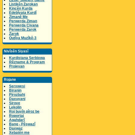
Lîztik, Spielen, Game
Listikên Zarokan
Kincên Kurda
Edebîyata Kurdî
Zimanê Me
Perwerda Ziman
Perwerda Civana
Perwerda Zarok
Zarok
Qutîya Muzîkê-3
Nivîsên Siyasî
Kurdistana Serbixwa
Rêzname & Program
Projeyan
Rojane
Serxwesi
Biranin
Pirozbahi
Daxuyani
Sirove
Lekolin
Roj buyîn pîroz be
Roportaj
Agahdarî
Bang - Pêşwazî
Daxwaz
Xebatên me