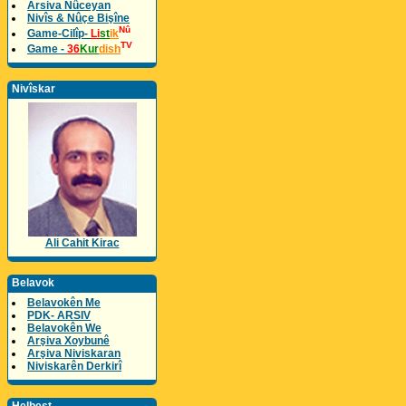
Arsiva Nûceyan
Nivîs & Nûçe Bişîne
Nû
Game-Cilîp-
Li
st
ik
TV
Game -
36
Kur
dish
Nivîskar
Ali Cahit Kirac
Belavok
Belavokên Me
PDK- ARSIV
Belavokên We
Arşiva Xoybunê
Arşiva Niviskaran
Niviskarên Derkirî