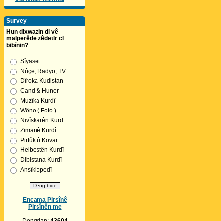
Survey
Hun dixwazin di vê
malperêde zêdetir ci
bibînin?
Sîyaset
Nûçe, Radyo, TV
Dîroka Kudistan
Cand & Huner
Muzîka Kurdî
Wêne ( Foto )
Nivîskarên Kurd
Zimanê Kurdî
Pirtûk û Kovar
Helbestên Kurdî
Dibistana Kurdî
Ansîklopedî
Encama Pirsînê
Pirsînên me
Dengdan:
43604