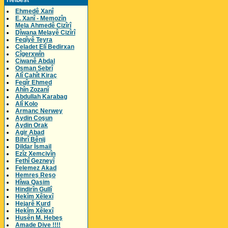
Helbest
Ehmedê Xanî
E. Xanî - Memozîn
Mela Ahmedê Cizîrî
Dîwana Melayê Cizîrî
Feqîyê Teyra
Celadet Elî Bedirxan
Cîgerxwîn
Ciwanê Abdal
Osman Sebrî
Alî Cahît Kiraç
Feqîr Ehmed
Ahîn Zozanî
Abdullah Karabag
Alî Kolo
Armanc Nerwey
Aydin Coşun
Aydin Orak
Agir Abad
Bihrî Bênij
Dildar Îsmail
Ezîz Xemcivîn
Fethî Gezneyî
Felemez Akad
Hemreş Reşo
Hîwa Qasim
Hindirîn Gullî
Hekîm Xêlexî
Hejarê Kurd
Hekîm Xêlexî
Husên M. Hebeş
Amade Dive !!!!