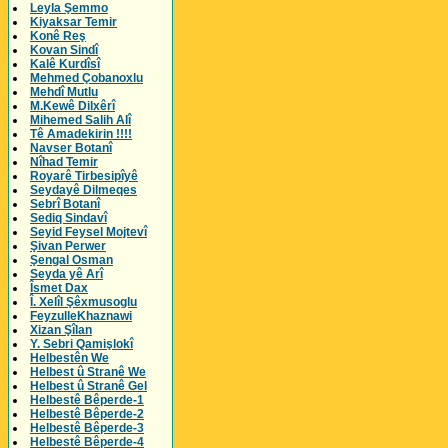
Leyla Şemmo
Kiyaksar Temir
Konê Reş
Kovan Sindî
Kalê Kurdîsî
Mehmed Çobanoxlu
Mehdî Mutlu
M.Kewê Dilxêrî
Mihemed Salih Alî
Tê Amadekirin !!!!
Navser Botanî
Nîhad Temir
Royarê Tirbesipîyê
Seydayê Dilmeqes
Sebrî Botanî
Sediq Sindavî
Seyid Feysel Mojtevî
Şivan Perwer
Şengal Osman
Seyda yê Arî
Îsmet Dax
Î. Xelîl Şêxmusoglu
FeyzulleKhaznawi
Xizan Şîlan
Y. Sebri Qamişlokî
Helbestên We
Helbest û Stranê We
Helbest û Stranê Gel
Helbestê Bêperde-1
Helbestê Bêperde-2
Helbestê Bêperde-3
Helbestê Bêperde-4