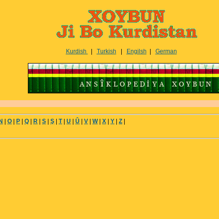
Kurdish
|
Turkish
|
Engilsh
|
German
N
|
O
|
P
|
Q
|
R
|
S
|
Ş
|
T
|
U
|
Û
|
V
|
W
|
X
|
Y
|
Z
|