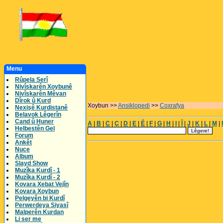
Menu
Rûpela Serî
Nivîskarên Xoybunê
Nivîskarên Mêvan
Dîrok û Kurd
Xoybun >>
Ansiklopedi
>>
Coxrafya
Nexişê Kurdistanê
Belavok Lêgerîn
Cand û Huner
A
|
B
|
C
|
Ç
|
D
|
E
|
Ê
|
F
|
G
|
H
|
I
|
Î
|
J
|
K
|
L
|
M
|
Helbestên Gel
Forum
Ankêt
Nuce
Album
Slayd Show
Muzîka Kurdî - 1
Muzîka Kurdî - 2
Kovara Xebat Vejîn
Kovara Xoybun
Pelgeyên bi Kurdî
Perwerdeya Siyasî
Malperên Kurdan
Li ser me