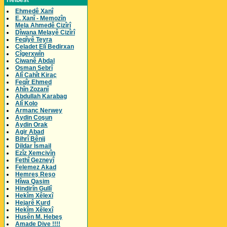
Helbest
Ehmedê Xanî
E. Xanî - Memozîn
Mela Ahmedê Cizîrî
Dîwana Melayê Cizîrî
Feqîyê Teyra
Celadet Elî Bedirxan
Cîgerxwîn
Ciwanê Abdal
Osman Sebrî
Alî Cahît Kiraç
Feqîr Ehmed
Ahîn Zozanî
Abdullah Karabag
Alî Kolo
Armanc Nerwey
Aydin Coşun
Aydin Orak
Agir Abad
Bihrî Bênij
Dildar Îsmail
Ezîz Xemcivîn
Fethî Gezneyî
Felemez Akad
Hemreş Reşo
Hîwa Qasim
Hindirîn Gullî
Hekîm Xêlexî
Hejarê Kurd
Hekîm Xêlexî
Husên M. Hebeş
Amade Dive !!!!