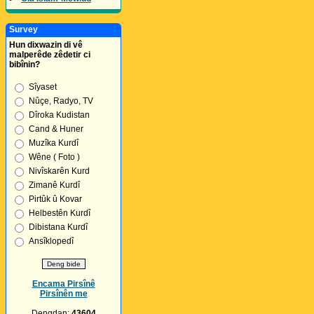
Survey
Hun dixwazin di vê
malperêde zêdetir ci
bibînin?
Sîyaset
Nûçe, Radyo, TV
Dîroka Kudistan
Cand & Huner
Muzîka Kurdî
Wêne ( Foto )
Nivîskarên Kurd
Zimanê Kurdî
Pirtûk û Kovar
Helbestên Kurdî
Dibistana Kurdî
Ansîklopedî
Encama Pirsînê
Pirsînên me
Dengdan:
43604