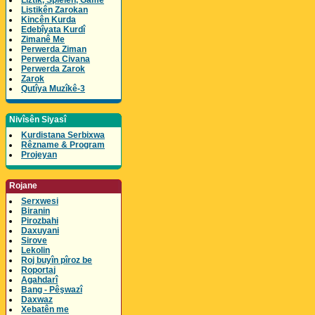
Lîztik, Spielen, Game
Listikên Zarokan
Kincên Kurda
Edebîyata Kurdî
Zimanê Me
Perwerda Ziman
Perwerda Civana
Perwerda Zarok
Zarok
Qutîya Muzîkê-3
Nivîsên Siyasî
Kurdistana Serbixwa
Rêzname & Program
Projeyan
Rojane
Serxwesi
Biranin
Pirozbahi
Daxuyani
Sirove
Lekolin
Roj buyîn pîroz be
Roportaj
Agahdarî
Bang - Pêşwazî
Daxwaz
Xebatên me