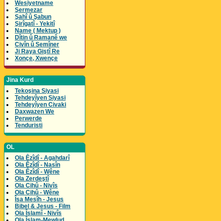
Wesiyetname
Şermezar
Şahî û Şabun
Şirîgatî - Yekitî
Name ( Mektup )
Dîtin û Ramanê we
Civîn û Semîner
Ji Raya Giştî Re
Xonçe, Xwençe
Jina Kurd
Tekoşina Siyasi
Tehdeyîyen Siyasi
Tehdeyîyen Civaki
Daxwazen We
Perwerde
Tenduristi
OL
Ola Êzîdî - Agahdarî
Ola Êzîdî - Nasîn
Ola Êzîdî - Wêne
Ola Zerdeştî
Ola Cihû - Nivîs
Ola Cihû - Wêne
Îsa Mesîh - Jesus
Bibel & Jesus - Film
Ola Îslamî - Nivîs
Ola Îslam-Mewlud