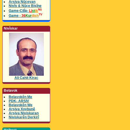
Arsiva Nûceyan
Nivîs & Nûçe Bişîne
Nû
Game-Cilîp-
Li
st
ik
TV
Game -
36
Kur
dish
Nivîskar
Ali Cahit Kirac
Belavok
Belavokên Me
PDK- ARSIV
Belavokên We
Arşiva Xoybunê
Arşiva Niviskaran
Niviskarên Derkirî