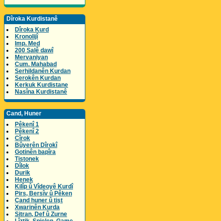
Dîroka Kurdistanê
Dîroka Kurd
Kronolijî
Imp. Med
200 Salê dawî
Mervaniyan
Cum. Mahabad
Serhildanên Kurdan
Serokên Kurdan
Kerkuk Kurdistane
Nasîna Kurdistanê
Cand, Huner
Pêkenî 1
Pêkenî 2
Cîrok
Bûyerên Dîrokî
Gotinên bapîra
Tistonek
Dîlok
Durik
Henek
Kilîp û Vîdeoyê Kurdî
Pirs, Bersîv û Pêken
Çand huner û tişt
Xwarinên Kurda
Sitran, Def û Zurne