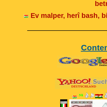
betr
Ev malper, herî bash, bi
____________________
Conte