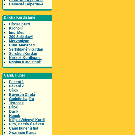
Helbestê Bêperde-3
Helbestê Bêperde-4
Dîroka Kurdistanê
Dîroka Kurd
Kronolijî
Imp. Med
200 Salê dawî
Mervaniyan
Cum. Mahabad
Serhildanên Kurdan
Serokên Kurdan
Kerkuk Kurdistane
Nasîna Kurdistanê
Cand, Huner
Pêkenî 1
Pêkenî 2
Cîrok
Bûyerên Dîrokî
Gotinên bapîra
Tistonek
Dîlok
Durik
Henek
Kilîp û Vîdeoyê Kurdî
Pirs, Bersîv û Pêken
Çand huner û tişt
Xwarinên Kurda