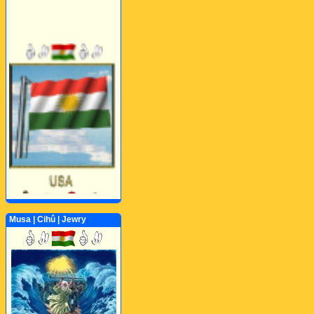
Musa | Cihû | Jewry