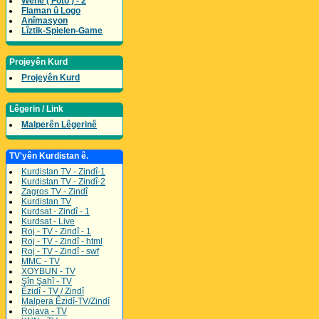
Wene ( Foto ) - 2
Flaman û Logo
Anîmasyon
Lîztik-Spielen-Game
Projeyên Kurd
Projeyên Kurd
Lêgerin / Link
Malperên Lêgerinê
TV'yên Kurdistan ê.
Kurdistan TV - Zindî-1
Kurdistan TV - Zindî-2
Zagros TV - Zindî
Kurdistan TV
Kurdsat - Zindî - 1
Kurdsat - Live
Roj - TV - Zindî - 1
Roj - TV - Zindî - html
Roj - TV - Zindî - swf
MMC - TV
XOYBUN - TV
Şîn Şahî - TV
Êzidî - TV / Zindî
Malpera Êzidî-TV/Zindî
Rojava - TV