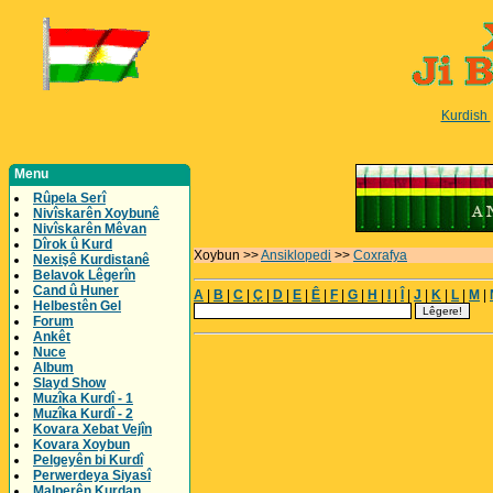
Kurdish
Menu
Rûpela Serî
Nivîskarên Xoybunê
Nivîskarên Mêvan
Dîrok û Kurd
Xoybun >>
Ansiklopedi
>>
Coxrafya
Nexişê Kurdistanê
Belavok Lêgerîn
Cand û Huner
A
|
B
|
C
|
Ç
|
D
|
E
|
Ê
|
F
|
G
|
H
|
I
|
Î
|
J
|
K
|
L
|
M
|
Helbestên Gel
Forum
Ankêt
Nuce
Album
Slayd Show
Muzîka Kurdî - 1
Muzîka Kurdî - 2
Kovara Xebat Vejîn
Kovara Xoybun
Pelgeyên bi Kurdî
Perwerdeya Siyasî
Malperên Kurdan