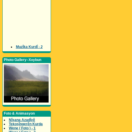
Muzîka Kurdî - 2
Photo Gallery–Xoybun
Foto & Animasyon
Nîşana Azadîyê
Tekoşîngerên Kurda
Wene ( Foto ) - 1