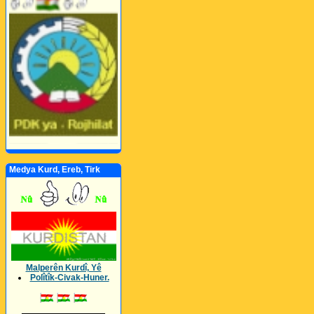
Medya Kurd, Ereb, Tirk
Malperên Kurdî, Yê
Polîtîk-Civak-Huner.
_________________