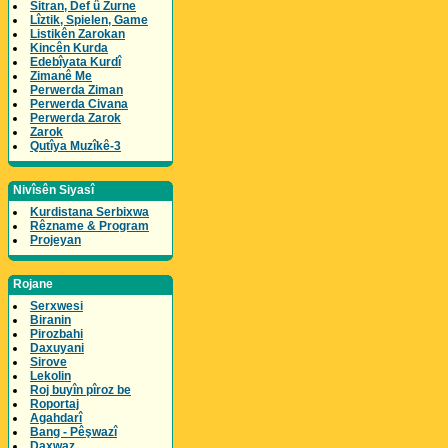
Sitran, Def û Zurne
Lîztik, Spielen, Game
Listikên Zarokan
Kincên Kurda
Edebîyata Kurdî
Zimanê Me
Perwerda Ziman
Perwerda Civana
Perwerda Zarok
Zarok
Qutîya Muzîkê-3
Nivîsên Siyasî
Kurdistana Serbixwa
Rêzname & Program
Projeyan
Rojane
Serxwesi
Biranin
Pirozbahi
Daxuyani
Sirove
Lekolin
Roj buyîn pîroz be
Roportaj
Agahdarî
Bang - Pêşwazî
Daxwaz