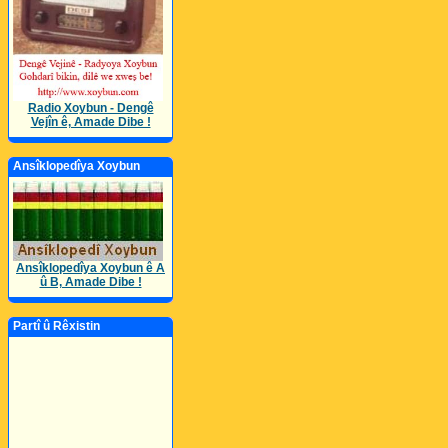
Radio Xoybun - Dengê
Vejîn ê, Amade Dibe !
Ansîklopedîya Xoybun
Ansîklopedîya Xoybun ê A
û B, Amade Dibe !
Partî û Rêxistin