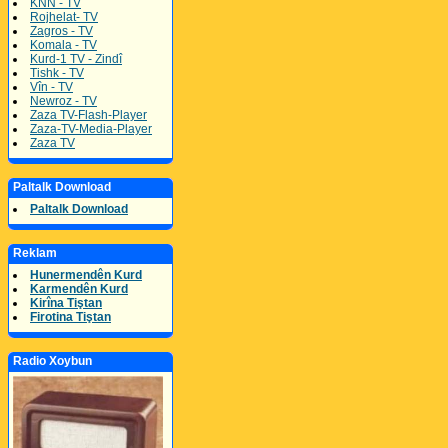
KNN - TV
Rojhelat- TV
Zagros - TV
Komala - TV
Kurd-1 TV - Zindî
Tishk - TV
Vîn - TV
Newroz - TV
Zaza TV-Flash-Player
Zaza-TV-Media-Player
Zaza TV
Paltalk Download
Paltalk Download
Reklam
Hunermendên Kurd
Karmendên Kurd
Kirîna Tiştan
Firotina Tiştan
Radio Xoybun