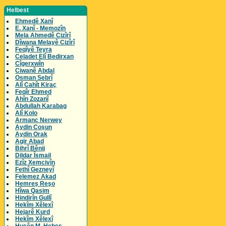
Helbest
Ehmedê Xanî
E. Xanî - Memozîn
Mela Ahmedê Cizîrî
Dîwana Melayê Cizîrî
Feqîyê Teyra
Celadet Elî Bedirxan
Cîgerxwîn
Ciwanê Abdal
Osman Sebrî
Alî Cahît Kiraç
Feqîr Ehmed
Ahîn Zozanî
Abdullah Karabag
Alî Kolo
Armanc Nerwey
Aydin Coşun
Aydin Orak
Agir Abad
Bihrî Bênij
Dildar Îsmail
Ezîz Xemcivîn
Fethî Gezneyî
Felemez Akad
Hemreş Reşo
Hîwa Qasim
Hindirîn Gullî
Hekîm Xêlexî
Hejarê Kurd
Hekîm Xêlexî