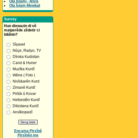
Ola Îslamî - Nivîs
Ola Îslam-Mewlud
Survey
Hun dixwazin di vê
malperêde zêdetir ci
bibînin?
Sîyaset
Nûçe, Radyo, TV
Dîroka Kudistan
Cand & Huner
Muzîka Kurdî
Wêne ( Foto )
Nivîskarên Kurd
Zimanê Kurdî
Pirtûk û Kovar
Helbestên Kurdî
Dibistana Kurdî
Ansîklopedî
Encama Pirsînê
Pirsînên me