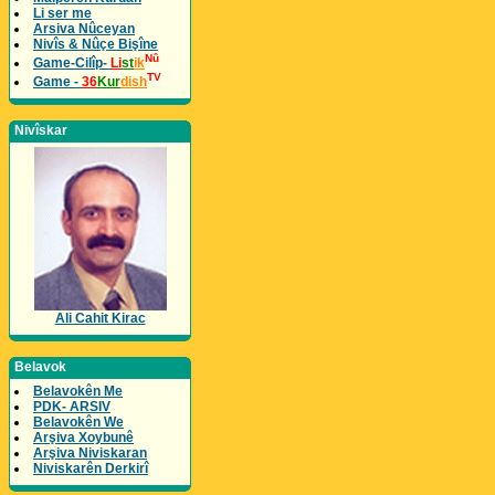
Li ser me
Arsiva Nûceyan
Nivîs & Nûçe Bişîne
Nû
Game-Cilîp-
Li
st
ik
TV
Game -
36
Kur
dish
Nivîskar
Ali Cahit Kirac
Belavok
Belavokên Me
PDK- ARSIV
Belavokên We
Arşiva Xoybunê
Arşiva Niviskaran
Niviskarên Derkirî