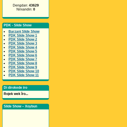
Dengdan:
43629
Nirxandin:
0
PDK - Slide Show
Barzani Slide Show
PDK Slide Show 1
PDK Slide Show 2
PDK Slide Show 3
PDK Slide Show 4
PDK Slide Show 5
PDK Slide Show 6
PDK Slide Show 7
PDK Slide Show 8
PDK Slide Show 9
PDK Slide Show 10
PDK Slide Show 11
Di dirokede iro
Rojek wek îro...
Slide Show – Xoybun