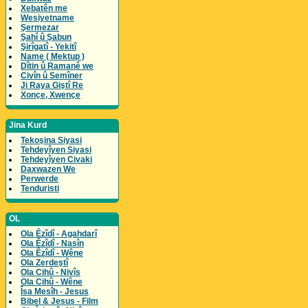
Xebatên me
Wesiyetname
Şermezar
Şahî û Şabun
Şirîgatî - Yekitî
Name ( Mektup )
Dîtin û Ramanê we
Civîn û Semîner
Ji Raya Giştî Re
Xonçe, Xwençe
Jina Kurd
Tekoşina Siyasi
Tehdeyîyen Siyasi
Tehdeyîyen Civaki
Daxwazen We
Perwerde
Tenduristi
OL
Ola Êzîdî - Agahdarî
Ola Êzîdî - Nasîn
Ola Êzîdî - Wêne
Ola Zerdeştî
Ola Cihû - Nivîs
Ola Cihû - Wêne
Îsa Mesîh - Jesus
Bibel & Jesus - Film