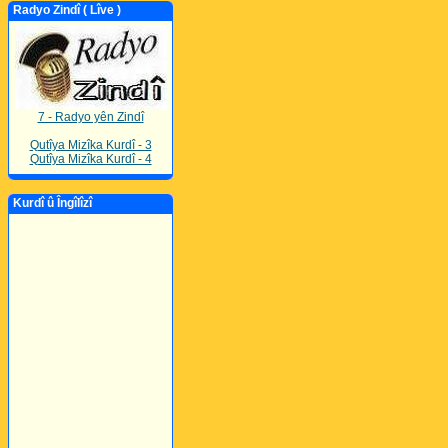
Radyo Zindî ( Lîve )
7 - Radyo yên Zindî
Qutîya Mizîka Kurdî - 3
Qutîya Mizîka Kurdî - 4
Kurdî û Îngîlîzî