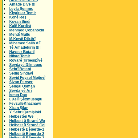
Husên M. Hebeş
Amade Dive !!!!
Leyla Şemmo
Kiyaksar Temir
Konê Reş
Kovan Sindî
Kalê Kurdîsî
Mehmed Çobanoxlu
Mehdî Mutlu
M.Kewê Dilxêrî
Mihemed Salih Alî
Tê Amadekirin !!!!
Navser Botanî
Nîhad Temir
Royarê Tirbesipîyê
Seydayê Dilmeqes
Sebrî Botanî
Sediq Sindavî
Seyid Feysel Mojtevî
Şivan Perwer
Şengal Osman
Seyda yê Arî
Îsmet Dax
Î. Xelîl Şêxmusoglu
FeyzulleKhaznawi
Xizan Şîlan
Y. Sebri Qamişlokî
Helbestên We
Helbest û Stranê We
Helbest û Stranê Gel
Helbestê Bêperde-1
Helbestê Bêperde-2