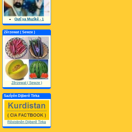
Qutî ya Muzîkê - 1
Zêrzewat ( Sewze )
Zêrzewat ( Sewze )
Sazîyên Dijberê Tirka
Rêxistinên Dijberê Tirka