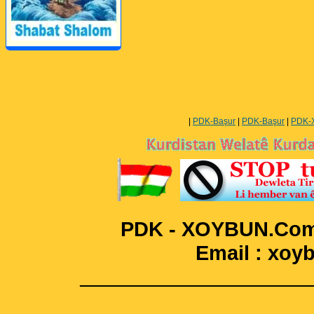
Perwerde ya Zimanê
Kurdî û Îngîlîzî
|
PDK-Başur
|
PDK-Başur
|
PDK-
PDK - XOYBUN.Com 
Email : xo
____________________