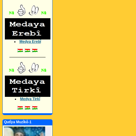
Medya Erebî
_________________
Medya Tirkî
Qutîya Muzîkê-1