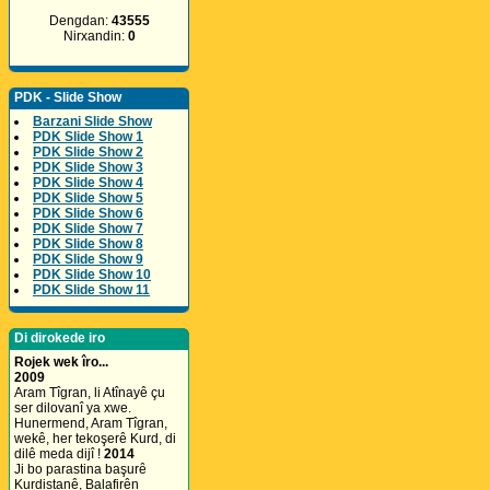
Dengdan:
43555
Nirxandin:
0
PDK - Slide Show
Barzani Slide Show
PDK Slide Show 1
PDK Slide Show 2
PDK Slide Show 3
PDK Slide Show 4
PDK Slide Show 5
PDK Slide Show 6
PDK Slide Show 7
PDK Slide Show 8
PDK Slide Show 9
PDK Slide Show 10
PDK Slide Show 11
Di dirokede iro
Rojek wek îro...
2009
Aram Tîgran, li Atînayê çu
ser dilovanî ya xwe.
Hunermend, Aram Tîgran,
wekê, her tekoşerê Kurd, di
dilê meda dijî !
2014
Ji bo parastina başurê
Kurdistanê, Balafirên