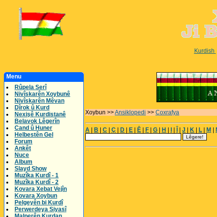
Kurdish
Menu
Rûpela Serî
Nivîskarên Xoybunê
Nivîskarên Mêvan
Dîrok û Kurd
Xoybun >>
Ansiklopedi
>>
Coxrafya
Nexişê Kurdistanê
Belavok Lêgerîn
Cand û Huner
A
|
B
|
C
|
Ç
|
D
|
E
|
Ê
|
F
|
G
|
H
|
I
|
Î
|
J
|
K
|
L
|
M
|
Helbestên Gel
Forum
Ankêt
Nuce
Album
Slayd Show
Muzîka Kurdî - 1
Muzîka Kurdî - 2
Kovara Xebat Vejîn
Kovara Xoybun
Pelgeyên bi Kurdî
Perwerdeya Siyasî
Malperên Kurdan