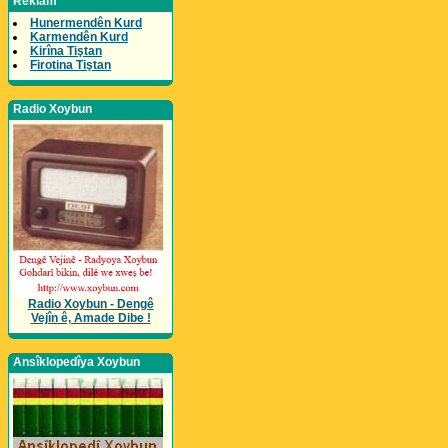
Reklam
Hunermendên Kurd
Karmendên Kurd
Kirîna Tiştan
Firotina Tiştan
Radio Xoybun
Radio Xoybun - Dengê
Vejîn ê, Amade Dibe !
Ansîklopedîya Xoybun