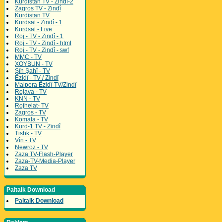
Kurdistan TV - Zindî-2
Zagros TV - Zindî
Kurdistan TV
Kurdsat - Zindî - 1
Kurdsat - Live
Roj - TV - Zindî - 1
Roj - TV - Zindî - html
Roj - TV - Zindî - swf
MMC - TV
XOYBUN - TV
Şîn Şahî - TV
Êzidî - TV / Zindî
Malpera Êzidî-TV/Zindî
Rojava - TV
KNN - TV
Rojhelat- TV
Zagros - TV
Komala - TV
Kurd-1 TV - Zindî
Tishk - TV
Vîn - TV
Newroz - TV
Zaza TV-Flash-Player
Zaza-TV-Media-Player
Zaza TV
Paltalk Download
Paltalk Download