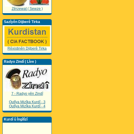
Zêrzewat ( Sewze )
Sazîyên Dijberê Tirka
Rêxistinên Dijberê Tirka
Radyo Zindî ( Lîve )
7 - Radyo yên Zindî
Qutîya Mizîka Kurdî - 3
Qutîya Mizîka Kurdî - 4
Kurdî û Îngîlîzî