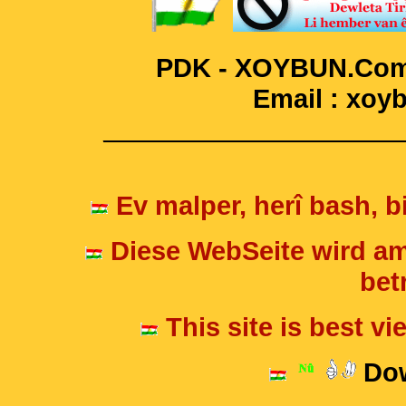
PDK - XOYBUN.Com 
Email : xo
____________________
Ev malper, herî bash, bi
Diese WebSeite wird am
betr
This site is best v
Dow