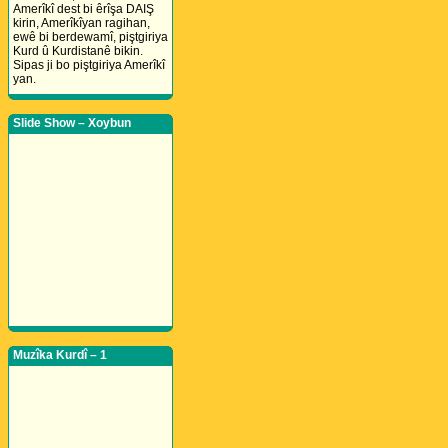
Amerîkî dest bi êrîşa DAIŞ
kirin, Amerîkîyan ragihan,
ewê bi berdewamî, piştgiriya
Kurd û Kurdistanê bikin.
Sipas ji bo piştgiriya Amerîkî
yan.
Slide Show – Xoybun
Muzîka Kurdî – 1