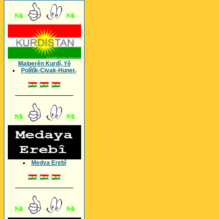
Malperên Kurdî, Yê
Polîtîk-Civak-Huner.
_________________
Medya Erebî
_________________