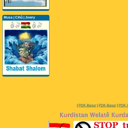
Musa | Cihû | Jewry
Perwerde ya Zimanê
Kurdî û Îngîlîzî
|
PDK-Başur
|
PDK-Başur
|
PDK-