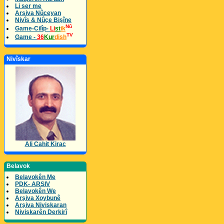
Li ser me
Arsiva Nûceyan
Nivîs & Nûçe Bişîne
Nû
Game-Cilîp-
Li
st
ik
TV
Game -
36
Kur
dish
Nivîskar
Ali Cahit Kirac
Belavok
Belavokên Me
PDK- ARSIV
Belavokên We
Arşiva Xoybunê
Arşiva Niviskaran
Niviskarên Derkirî