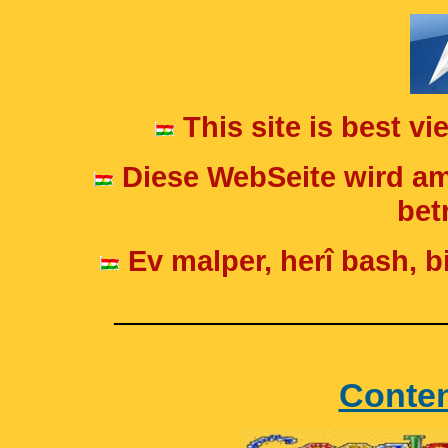
This site is best v
Diese WebSeite wird am
betr
Ev malper, herî bash, bi
____________________
Conte