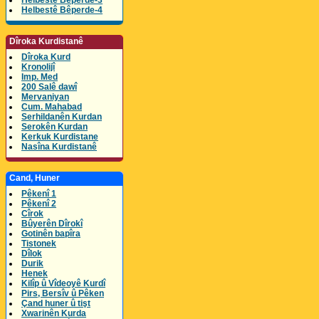
Helbestê Bêperde-3
Helbestê Bêperde-4
Dîroka Kurdistanê
Dîroka Kurd
Kronolijî
Imp. Med
200 Salê dawî
Mervaniyan
Cum. Mahabad
Serhildanên Kurdan
Serokên Kurdan
Kerkuk Kurdistane
Nasîna Kurdistanê
Cand, Huner
Pêkenî 1
Pêkenî 2
Cîrok
Bûyerên Dîrokî
Gotinên bapîra
Tistonek
Dîlok
Durik
Henek
Kilîp û Vîdeoyê Kurdî
Pirs, Bersîv û Pêken
Çand huner û tişt
Xwarinên Kurda