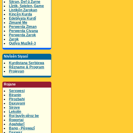
Sitran, Def û Zurne
Lîztik, Spielen, Game
Listikên Zarokan
Kincên Kurda
Edebîyata Kurdî
Zimanê Me
Perwerda Ziman
Perwerda Civana
Perwerda Zarok
Zarok
Qutîya Muzîkê-3
Nivîsên Siyasî
Kurdistana Serbixwa
Rêzname & Program
Projeyan
Rojane
Serxwesi
Biranin
Pirozbahi
Daxuyani
Sirove
Lekolin
Roj buyîn pîroz be
Roportaj
Agahdarî
Bang - Pêşwazî
Daxwaz