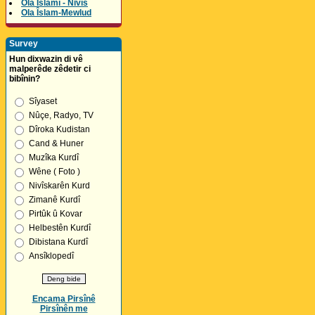
Ola Îslamî - Nivîs
Ola Îslam-Mewlud
Survey
Hun dixwazin di vê
malperêde zêdetir ci
bibînin?
Sîyaset
Nûçe, Radyo, TV
Dîroka Kudistan
Cand & Huner
Muzîka Kurdî
Wêne ( Foto )
Nivîskarên Kurd
Zimanê Kurdî
Pirtûk û Kovar
Helbestên Kurdî
Dibistana Kurdî
Ansîklopedî
Encama Pirsînê
Pirsînên me