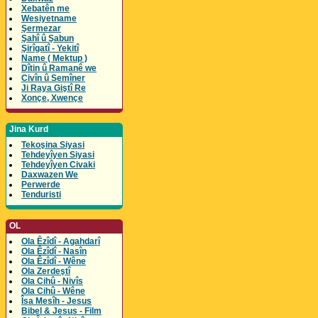
Xebatên me
Wesiyetname
Şermezar
Şahî û Şabun
Şirîgatî - Yekitî
Name ( Mektup )
Dîtin û Ramanê we
Civîn û Semîner
Ji Raya Giştî Re
Xonçe, Xwençe
Jina Kurd
Tekoşina Siyasi
Tehdeyîyen Siyasi
Tehdeyîyen Civaki
Daxwazen We
Perwerde
Tenduristi
OL
Ola Êzîdî - Agahdarî
Ola Êzîdî - Nasîn
Ola Êzîdî - Wêne
Ola Zerdeştî
Ola Cihû - Nivîs
Ola Cihû - Wêne
Îsa Mesîh - Jesus
Bibel & Jesus - Film