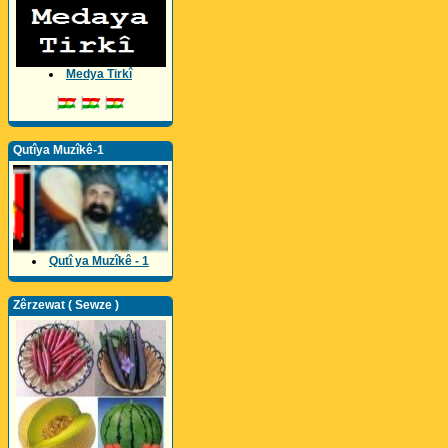
Medya Tirkî
Qutîya Muzîkê-1
Qutî ya Muzîkê - 1
Zêrzewat ( Sewze )