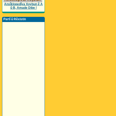
Ansîklopedîya Xoybun ê A
û B, Amade Dibe !
Partî û Rêxistin