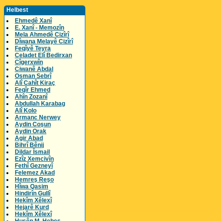
Helbest
Ehmedê Xanî
E. Xanî - Memozîn
Mela Ahmedê Cizîrî
Dîwana Melayê Cizîrî
Feqîyê Teyra
Celadet Elî Bedirxan
Cîgerxwîn
Ciwanê Abdal
Osman Sebrî
Alî Cahît Kiraç
Feqîr Ehmed
Ahîn Zozanî
Abdullah Karabag
Alî Kolo
Armanc Nerwey
Aydin Coşun
Aydin Orak
Agir Abad
Bihrî Bênij
Dildar Îsmail
Ezîz Xemcivîn
Fethî Gezneyî
Felemez Akad
Hemreş Reşo
Hîwa Qasim
Hindirîn Gullî
Hekîm Xêlexî
Hejarê Kurd
Hekîm Xêlexî