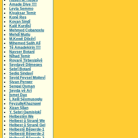
Husên M. Hebeş
Amade Dive !!!!
Leyla Şemmo
Kiyaksar Temir
Konê Reş
Kovan Sindî
Kalê Kurdîsî
Mehmed Çobanoxlu
Mehdî Mutlu
M.Kewê Dilxêrî
Mihemed Salih Alî
Tê Amadekirin !!!!
Navser Botanî
Nîhad Temir
Royarê Tirbesipîyê
Seydayê Dilmeqes
Sebrî Botanî
Sediq Sindavî
Seyid Feysel Mojtevî
Şivan Perwer
Şengal Osman
Seyda yê Arî
Îsmet Dax
Î. Xelîl Şêxmusoglu
FeyzulleKhaznawi
Xizan Şîlan
Y. Sebri Qamişlokî
Helbestên We
Helbest û Stranê We
Helbest û Stranê Gel
Helbestê Bêperde-1
Helbestê Bêperde-2