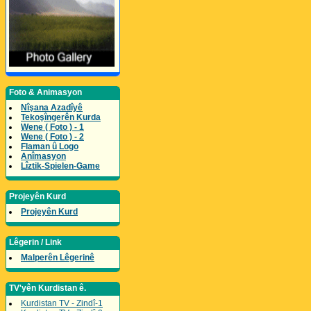
Foto & Animasyon
Nîşana Azadîyê
Tekoşîngerên Kurda
Wene ( Foto ) - 1
Wene ( Foto ) - 2
Flaman û Logo
Anîmasyon
Lîztik-Spielen-Game
Projeyên Kurd
Projeyên Kurd
Lêgerin / Link
Malperên Lêgerinê
TV'yên Kurdistan ê.
Kurdistan TV - Zindî-1