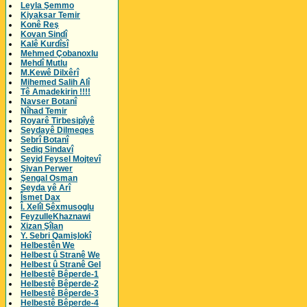
Leyla Şemmo
Kiyaksar Temir
Konê Reş
Kovan Sindî
Kalê Kurdîsî
Mehmed Çobanoxlu
Mehdî Mutlu
M.Kewê Dilxêrî
Mihemed Salih Alî
Tê Amadekirin !!!!
Navser Botanî
Nîhad Temir
Royarê Tirbesipîyê
Seydayê Dilmeqes
Sebrî Botanî
Sediq Sindavî
Seyid Feysel Mojtevî
Şivan Perwer
Şengal Osman
Seyda yê Arî
Îsmet Dax
Î. Xelîl Şêxmusoglu
FeyzulleKhaznawi
Xizan Şîlan
Y. Sebri Qamişlokî
Helbestên We
Helbest û Stranê We
Helbest û Stranê Gel
Helbestê Bêperde-1
Helbestê Bêperde-2
Helbestê Bêperde-3
Helbestê Bêperde-4