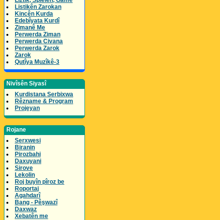
Lîztik, Spielen, Game
Listikên Zarokan
Kincên Kurda
Edebîyata Kurdî
Zimanê Me
Perwerda Ziman
Perwerda Civana
Perwerda Zarok
Zarok
Qutîya Muzîkê-3
Nivîsên Siyasî
Kurdistana Serbixwa
Rêzname & Program
Projeyan
Rojane
Serxwesi
Biranin
Pirozbahi
Daxuyani
Sirove
Lekolin
Roj buyîn pîroz be
Roportaj
Agahdarî
Bang - Pêşwazî
Daxwaz
Xebatên me