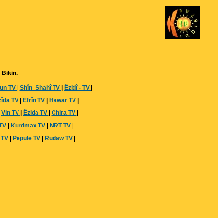
 Bikin.
un TV
|
Shîn_Shahî TV
|
Êzidî - TV
|
zîda TV
|
Efrîn TV
|
Hawar TV
|
|
Vin TV
|
Êzida TV
|
Chira TV
|
 TV
|
Kurdmax TV
|
NRT TV
|
 TV
|
Pepule TV
|
Rudaw TV
|