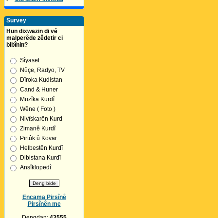
Survey
Hun dixwazin di vê
malperêde zêdetir ci
bibînin?
Sîyaset
Nûçe, Radyo, TV
Dîroka Kudistan
Cand & Huner
Muzîka Kurdî
Wêne ( Foto )
Nivîskarên Kurd
Zimanê Kurdî
Pirtûk û Kovar
Helbestên Kurdî
Dibistana Kurdî
Ansîklopedî
Encama Pirsînê
Pirsînên me
Dengdan:
43555