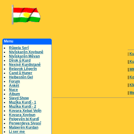
Menu
Rûpela Serî
Nivîskarên Xoybunê
|
Ku
Nivîskarên Mêvan
Dîrok û Kurd
|
Ku
Nexişê Kurdistanê
Belavok Lêgerîn
|
MM
Cand û Huner
Helbestên Gel
|
Ko
Forum
|
K
Ankêt
Nuce
|
Me
Album
Slayd Show
Muzîka Kurdî - 1
Muzîka Kurdî - 2
Kovara Xebat Vejîn
Kovara Xoybun
Pelgeyên bi Kurdî
Perwerdeya Siyasî
Malperên Kurdan
Li ser me