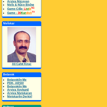
Arsiva Nûceyan
Nivîs & Nûçe Bişîne
Nû
Game-Cilîp-
Li
st
ik
TV
Game -
36
Kur
dish
Nivîskar
Ali Cahit Kirac
Belavok
Belavokên Me
PDK- ARSIV
Belavokên We
Arşiva Xoybunê
Arşiva Niviskaran
Niviskarên Derkirî