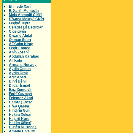
Helbest
Ehmedê Xanî
E. Xanî - Memozîn
Mela Ahmedê Cizîrî
Dîwana Melayê Cizîrî
Feqîyê Teyra
Celadet Elî Bedirxan
Cîgerxwîn
Ciwanê Abdal
Osman Sebrî
Alî Cahît Kiraç
Feqîr Ehmed
Ahîn Zozanî
Abdullah Karabag
Alî Kolo
Armanc Nerwey
Aydin Coşun
Aydin Orak
Agir Abad
Bihrî Bênij
Dildar Îsmail
Ezîz Xemcivîn
Fethî Gezneyî
Felemez Akad
Hemreş Reşo
Hîwa Qasim
Hindirîn Gullî
Hekîm Xêlexî
Hejarê Kurd
Hekîm Xêlexî
Husên M. Hebeş
Amade Dive !!!!