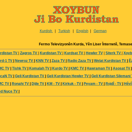
Kurdish
|
Turkish
|
Engilsh
|
German
Fermo Televizyonên Kurda, Yên Liser Înternetê, Temase
rdistan TV
|
Zagros TV
|
Kurdistan TV
|
Kurdsat TV
|
Hewler TV
|
Siterk TV
|
Xoyb
rd-1 TV
|
Newroz TV
|
KNN TV
|
Zaza TV
|
Radio Zaza TV
|
Welat Kurdistan TV
|
Ê
C TV
|
Tishk TV
|
Komalah TV
|
Kurdo TV
|
KMC TV
|
Hawraman TV
|
Asosat TV
caN TV
|
Geli Kurdistan TV
|
Geli Kurdistan Hewler TV
|
Geli Kurdistan Silemani
MC TV
|
Ronahi TV
|
Dijle TV
|
KM - TV
|
Kirkuk - TV
|
Peyam - TV
|
Rojdî - TV
|
Hêvî
d Nuçe TV
|