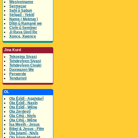
Wesiyetname
Şermezar
Şahî û Şabun
Şirîgatî - Yekitî
Name ( Mektup )
Dîtin û Ramanê we
Civîn û Semîner
Ji Raya Giştî Re
Xonçe, Xwençe
Jina Kurd
Tekoşina Siyasi
Tehdeyîyen Siyasi
Tehdeyîyen Civaki
Daxwazen We
Perwerde
Tenduristi
OL
Ola Êzîdî - Agahdarî
Ola Êzîdî - Nasîn
Ola Êzîdî - Wêne
Ola Zerdeştî
Ola Cihû - Nivîs
Ola Cihû - Wêne
Îsa Mesîh - Jesus
Bibel & Jesus - Film
Ola Îslamî - Nivîs
Ola Îslam-Mewlud