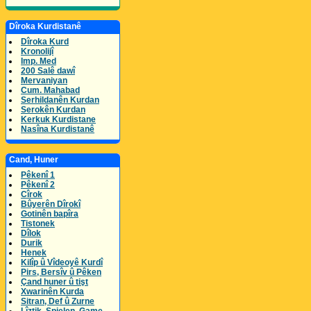
Dîroka Kurdistanê
Dîroka Kurd
Kronolijî
Imp. Med
200 Salê dawî
Mervaniyan
Cum. Mahabad
Serhildanên Kurdan
Serokên Kurdan
Kerkuk Kurdistane
Nasîna Kurdistanê
Cand, Huner
Pêkenî 1
Pêkenî 2
Cîrok
Bûyerên Dîrokî
Gotinên bapîra
Tistonek
Dîlok
Durik
Henek
Kilîp û Vîdeoyê Kurdî
Pirs, Bersîv û Pêken
Çand huner û tişt
Xwarinên Kurda
Sitran, Def û Zurne