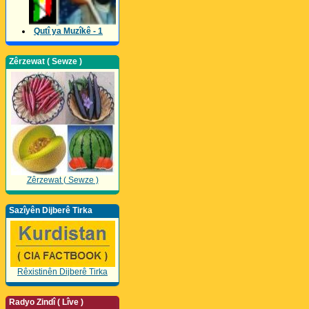
Qutî ya Muzîkê - 1
Zêrzewat ( Sewze )
Zêrzewat ( Sewze )
Sazîyên Dijberê Tirka
Rêxistinên Dijberê Tirka
Radyo Zindî ( Lîve )