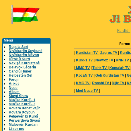
Kurdish
Menu
Fermo 
Rûpela Serî
Nivîskarên Xoybunê
|
Kurdistan TV
|
Zagros TV
|
Kurdi
Nivîskarên Mêvan
Dîrok û Kurd
|
Kurd-1 TV
|
Newroz TV
|
KNN TV
Nexişê Kurdistanê
Belavok Lêgerîn
|
MMC TV
|
Tishk TV
|
Komalah TV
Cand û Huner
Helbestên Gel
|
KocaN TV
|
Geli Kurdistan TV
|
Ge
Forum
|
KMC TV
|
Ronahi TV
|
Dijle TV
|
KM
Ankêt
Nuce
|
Med Nuçe TV
|
Album
Slayd Show
Muzîka Kurdî - 1
Muzîka Kurdî - 2
Kovara Xebat Vejîn
Kovara Xoybun
Pelgeyên bi Kurdî
Perwerdeya Siyasî
Malperên Kurdan
Li ser me