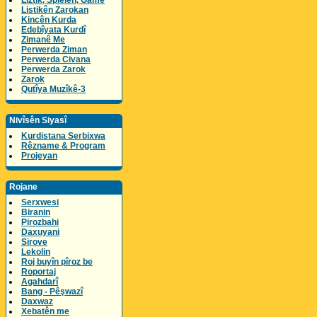
Lîztik, Spielen, Game
Listikên Zarokan
Kincên Kurda
Edebîyata Kurdî
Zimanê Me
Perwerda Ziman
Perwerda Civana
Perwerda Zarok
Zarok
Qutîya Muzîkê-3
Nivîsên Siyasî
Kurdistana Serbixwa
Rêzname & Program
Projeyan
Rojane
Serxwesi
Biranin
Pirozbahi
Daxuyani
Sirove
Lekolin
Roj buyîn pîroz be
Roportaj
Agahdarî
Bang - Pêşwazî
Daxwaz
Xebatên me