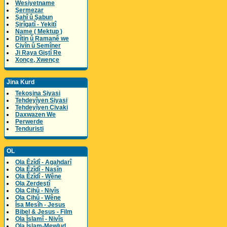
Wesiyetname
Şermezar
Şahî û Şabun
Şirîgatî - Yekitî
Name ( Mektup )
Dîtin û Ramanê we
Civîn û Semîner
Ji Raya Giştî Re
Xonçe, Xwençe
Jina Kurd
Tekoşina Siyasi
Tehdeyîyen Siyasi
Tehdeyîyen Civaki
Daxwazen We
Perwerde
Tenduristi
OL
Ola Êzîdî - Agahdarî
Ola Êzîdî - Nasîn
Ola Êzîdî - Wêne
Ola Zerdeştî
Ola Cihû - Nivîs
Ola Cihû - Wêne
Îsa Mesîh - Jesus
Bibel & Jesus - Film
Ola Îslamî - Nivîs
Ola Îslam-Mewlud