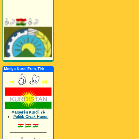
Medya Kurd, Ereb, Tirk
Malperên Kurdî, Yê
Polîtîk-Civak-Huner.
_________________