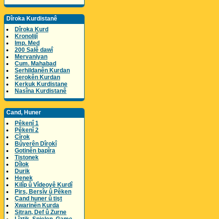
Dîroka Kurdistanê
Dîroka Kurd
Kronolijî
Imp. Med
200 Salê dawî
Mervaniyan
Cum. Mahabad
Serhildanên Kurdan
Serokên Kurdan
Kerkuk Kurdistane
Nasîna Kurdistanê
Cand, Huner
Pêkenî 1
Pêkenî 2
Cîrok
Bûyerên Dîrokî
Gotinên bapîra
Tistonek
Dîlok
Durik
Henek
Kilîp û Vîdeoyê Kurdî
Pirs, Bersîv û Pêken
Çand huner û tişt
Xwarinên Kurda
Sitran, Def û Zurne