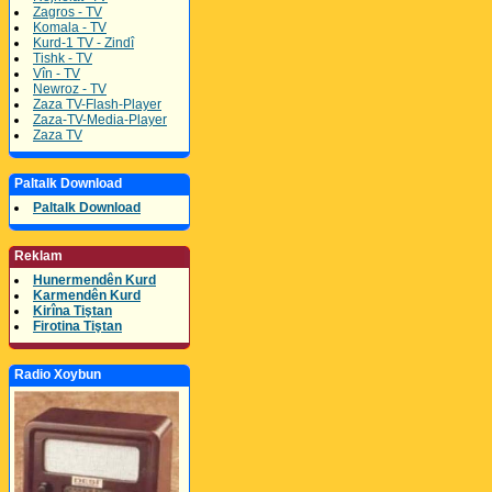
Zagros - TV
Komala - TV
Kurd-1 TV - Zindî
Tishk - TV
Vîn - TV
Newroz - TV
Zaza TV-Flash-Player
Zaza-TV-Media-Player
Zaza TV
Paltalk Download
Paltalk Download
Reklam
Hunermendên Kurd
Karmendên Kurd
Kirîna Tiştan
Firotina Tiştan
Radio Xoybun