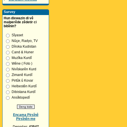
Survey
Hun dixwazin di vê
malperêde zêdetir ci
bibînin?
Sîyaset
Nûçe, Radyo, TV
Dîroka Kudistan
Cand & Huner
Muzîka Kurdî
Wêne ( Foto )
Nivîskarên Kurd
Zimanê Kurdî
Pirtûk û Kovar
Helbestên Kurdî
Dibistana Kurdî
Ansîklopedî
Encama Pirsînê
Pirsînên me
Dengdan:
43547