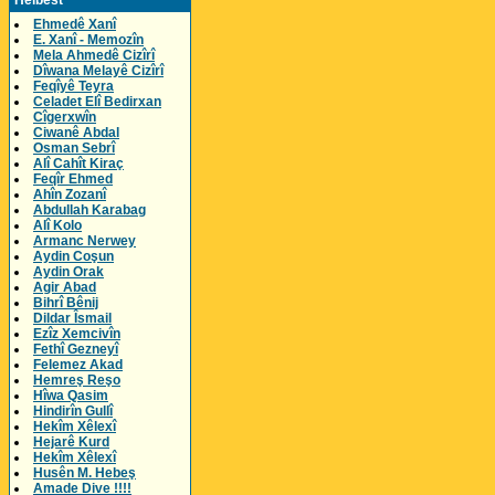
Helbest
Ehmedê Xanî
E. Xanî - Memozîn
Mela Ahmedê Cizîrî
Dîwana Melayê Cizîrî
Feqîyê Teyra
Celadet Elî Bedirxan
Cîgerxwîn
Ciwanê Abdal
Osman Sebrî
Alî Cahît Kiraç
Feqîr Ehmed
Ahîn Zozanî
Abdullah Karabag
Alî Kolo
Armanc Nerwey
Aydin Coşun
Aydin Orak
Agir Abad
Bihrî Bênij
Dildar Îsmail
Ezîz Xemcivîn
Fethî Gezneyî
Felemez Akad
Hemreş Reşo
Hîwa Qasim
Hindirîn Gullî
Hekîm Xêlexî
Hejarê Kurd
Hekîm Xêlexî
Husên M. Hebeş
Amade Dive !!!!