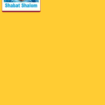
Perwerde ya Zimanê
Kurdî û Îngîlîzî