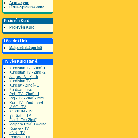
Anîmasyon
Lîztik-Spielen-Game
Projeyên Kurd
Projeyên Kurd
Lêgerin / Link
Malperên Lêgerinê
TV'yên Kurdistan ê.
Kurdistan TV - Zindî-1
Kurdistan TV - Zindî-2
Zagros TV - Zindî
Kurdistan TV
Kurdsat - Zindî - 1
Kurdsat - Live
Roj - TV - Zindî - 1
Roj - TV - Zindî - html
Roj - TV - Zindî - swf
MMC - TV
XOYBUN - TV
Şîn Şahî - TV
Êzidî - TV / Zindî
Malpera Êzidî-TV/Zindî
Rojava - TV
KNN - TV
Rojhelat- TV