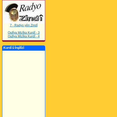
7 - Radyo yên Zindî
Qutîya Mizîka Kurdî - 3
Qutîya Mizîka Kurdî - 4
Kurdî û Îngîlîzî