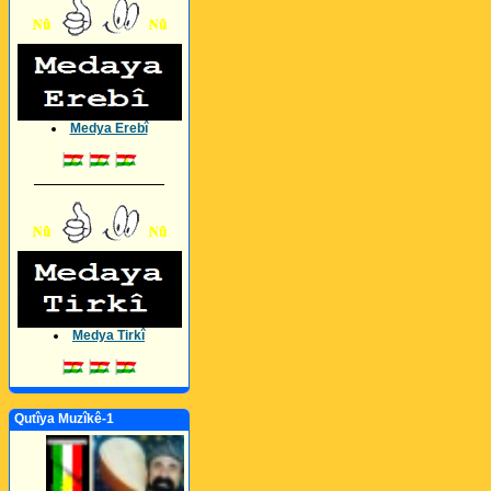
Medya Erebî
_________________
Medya Tirkî
Qutîya Muzîkê-1