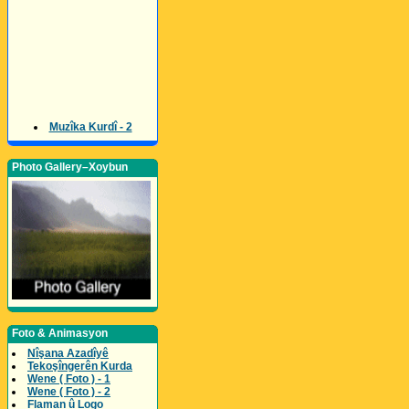
Muzîka Kurdî - 2
Photo Gallery–Xoybun
Foto & Animasyon
Nîşana Azadîyê
Tekoşîngerên Kurda
Wene ( Foto ) - 1
Wene ( Foto ) - 2
Flaman û Logo