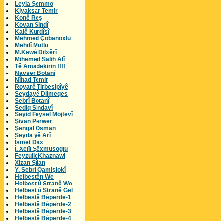
Leyla Şemmo
Kiyaksar Temir
Konê Reş
Kovan Sindî
Kalê Kurdîsî
Mehmed Çobanoxlu
Mehdî Mutlu
M.Kewê Dilxêrî
Mihemed Salih Alî
Tê Amadekirin !!!!
Navser Botanî
Nîhad Temir
Royarê Tirbesipîyê
Seydayê Dilmeqes
Sebrî Botanî
Sediq Sindavî
Seyid Feysel Mojtevî
Şivan Perwer
Şengal Osman
Seyda yê Arî
Îsmet Dax
Î. Xelîl Şêxmusoglu
FeyzulleKhaznawi
Xizan Şîlan
Y. Sebri Qamişlokî
Helbestên We
Helbest û Stranê We
Helbest û Stranê Gel
Helbestê Bêperde-1
Helbestê Bêperde-2
Helbestê Bêperde-3
Helbestê Bêperde-4