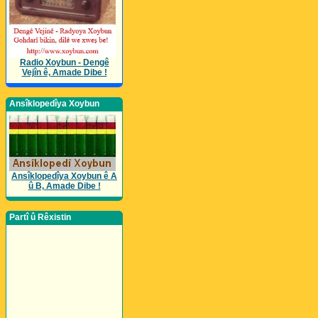
Radio Xoybun - Dengê
Vejîn ê, Amade Dibe !
Ansîklopedîya Xoybun
Ansîklopedîya Xoybun ê A
û B, Amade Dibe !
Partî û Rêxistin