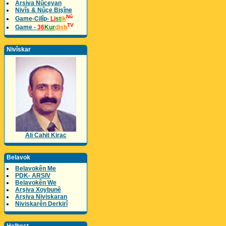
Arsiva Nûceyan
Nivîs & Nûçe Bişîne
Nû
Game-Cilîp-
Li
st
ik
TV
Game -
36
Kur
dish
Nivîskar
Ali Cahit Kirac
Belavok
Belavokên Me
PDK- ARSIV
Belavokên We
Arşiva Xoybunê
Arşiva Niviskaran
Niviskarên Derkirî