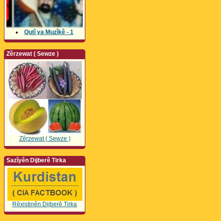
Qutî ya Muzîkê - 1
Zêrzewat ( Sewze )
Zêrzewat ( Sewze )
Sazîyên Dijberê Tirka
Rêxistinên Dijberê Tirka