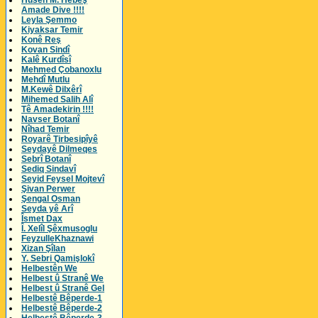
Husên M. Hebeş
Amade Dive !!!!
Leyla Şemmo
Kiyaksar Temir
Konê Reş
Kovan Sindî
Kalê Kurdîsî
Mehmed Çobanoxlu
Mehdî Mutlu
M.Kewê Dilxêrî
Mihemed Salih Alî
Tê Amadekirin !!!!
Navser Botanî
Nîhad Temir
Royarê Tirbesipîyê
Seydayê Dilmeqes
Sebrî Botanî
Sediq Sindavî
Seyid Feysel Mojtevî
Şivan Perwer
Şengal Osman
Seyda yê Arî
Îsmet Dax
Î. Xelîl Şêxmusoglu
FeyzulleKhaznawi
Xizan Şîlan
Y. Sebri Qamişlokî
Helbestên We
Helbest û Stranê We
Helbest û Stranê Gel
Helbestê Bêperde-1
Helbestê Bêperde-2