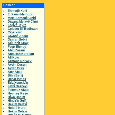
Helbest
Ehmedê Xanî
E. Xanî - Memozîn
Mela Ahmedê Cizîrî
Dîwana Melayê Cizîrî
Feqîyê Teyra
Celadet Elî Bedirxan
Cîgerxwîn
Ciwanê Abdal
Osman Sebrî
Alî Cahît Kiraç
Feqîr Ehmed
Ahîn Zozanî
Abdullah Karabag
Alî Kolo
Armanc Nerwey
Aydin Coşun
Aydin Orak
Agir Abad
Bihrî Bênij
Dildar Îsmail
Ezîz Xemcivîn
Fethî Gezneyî
Felemez Akad
Hemreş Reşo
Hîwa Qasim
Hindirîn Gullî
Hekîm Xêlexî
Hejarê Kurd
Hekîm Xêlexî