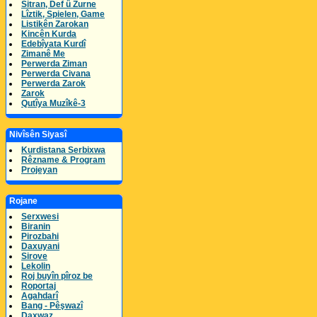
Sitran, Def û Zurne
Lîztik, Spielen, Game
Listikên Zarokan
Kincên Kurda
Edebîyata Kurdî
Zimanê Me
Perwerda Ziman
Perwerda Civana
Perwerda Zarok
Zarok
Qutîya Muzîkê-3
Nivîsên Siyasî
Kurdistana Serbixwa
Rêzname & Program
Projeyan
Rojane
Serxwesi
Biranin
Pirozbahi
Daxuyani
Sirove
Lekolin
Roj buyîn pîroz be
Roportaj
Agahdarî
Bang - Pêşwazî
Daxwaz