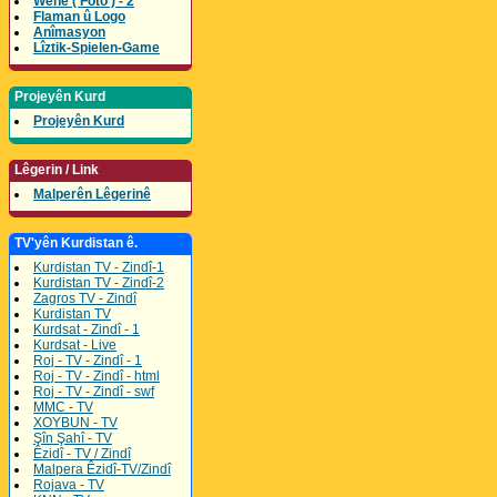
Wene ( Foto ) - 2
Flaman û Logo
Anîmasyon
Lîztik-Spielen-Game
Projeyên Kurd
Projeyên Kurd
Lêgerin / Link
Malperên Lêgerinê
TV'yên Kurdistan ê.
Kurdistan TV - Zindî-1
Kurdistan TV - Zindî-2
Zagros TV - Zindî
Kurdistan TV
Kurdsat - Zindî - 1
Kurdsat - Live
Roj - TV - Zindî - 1
Roj - TV - Zindî - html
Roj - TV - Zindî - swf
MMC - TV
XOYBUN - TV
Şîn Şahî - TV
Êzidî - TV / Zindî
Malpera Êzidî-TV/Zindî
Rojava - TV