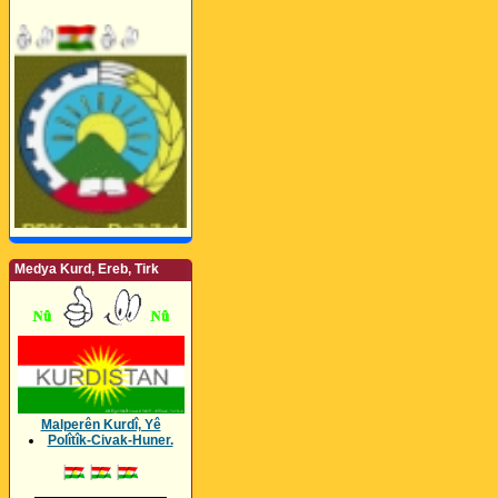
Medya Kurd, Ereb, Tirk
Malperên Kurdî, Yê
Polîtîk-Civak-Huner.
_________________