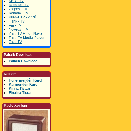
KNN - TV
Rojhelat- TV
Zagros - TV
Komala - TV
Kurd-1 TV - Zindî
Tishk - TV
Vîn - TV
Newroz - TV
Zaza TV-Flash-Player
Zaza-TV-Media-Player
Zaza TV
Paltalk Download
Paltalk Download
Reklam
Hunermendên Kurd
Karmendên Kurd
Kirîna Tiştan
Firotina Tiştan
Radio Xoybun