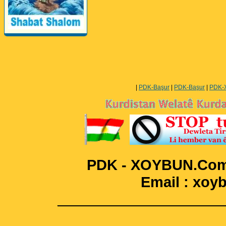
Perwerde ya Zimanê
Kurdî û Îngîlîzî
|
PDK-Başur
|
PDK-Başur
|
PDK-
PDK - XOYBUN.Com 
Email : xo
____________________