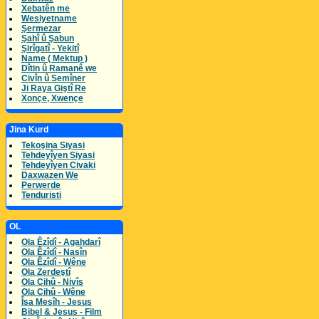
Xebatên me
Wesiyetname
Şermezar
Şahî û Şabun
Şirîgatî - Yekitî
Name ( Mektup )
Dîtin û Ramanê we
Civîn û Semîner
Ji Raya Giştî Re
Xonçe, Xwençe
Jina Kurd
Tekoşina Siyasi
Tehdeyîyen Siyasi
Tehdeyîyen Civaki
Daxwazen We
Perwerde
Tenduristi
OL
Ola Êzîdî - Agahdarî
Ola Êzîdî - Nasîn
Ola Êzîdî - Wêne
Ola Zerdeştî
Ola Cihû - Nivîs
Ola Cihû - Wêne
Îsa Mesîh - Jesus
Bibel & Jesus - Film