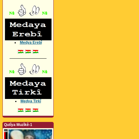
Medya Erebî
_________________
Medya Tirkî
Qutîya Muzîkê-1