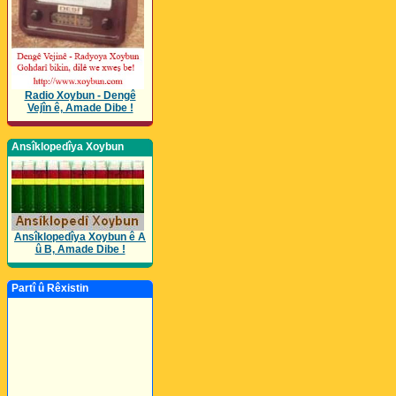
Radio Xoybun - Dengê
Vejîn ê, Amade Dibe !
Ansîklopedîya Xoybun
Ansîklopedîya Xoybun ê A
û B, Amade Dibe !
Partî û Rêxistin