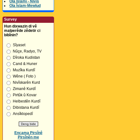
Ola Îslamî - Nivîs
Ola Îslam-Mewlud
Survey
Hun dixwazin di vê
malperêde zêdetir ci
bibînin?
Sîyaset
Nûçe, Radyo, TV
Dîroka Kudistan
Cand & Huner
Muzîka Kurdî
Wêne ( Foto )
Nivîskarên Kurd
Zimanê Kurdî
Pirtûk û Kovar
Helbestên Kurdî
Dibistana Kurdî
Ansîklopedî
Encama Pirsînê
Pirsînên me