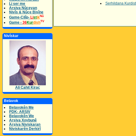
Serhildana Kurdis
Li ser me
Arsiva Nûceyan
Nivîs & Nûçe Bişîne
Nû
Game-Cilîp-
Li
st
ik
TV
Game -
36
Kur
dish
Nivîskar
Ali Cahit Kirac
Belavok
Belavokên Me
PDK- ARSIV
Belavokên We
Arşiva Xoybunê
Arşiva Niviskaran
Niviskarên Derkirî