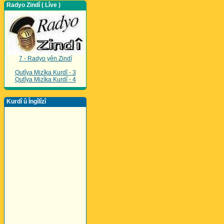
Radyo Zindî ( Lîve )
7 - Radyo yên Zindî
Qutîya Mizîka Kurdî - 3
Qutîya Mizîka Kurdî - 4
Kurdî û Îngîlîzî