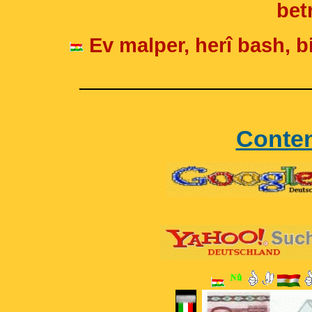
betr
Ev malper, herî bash, bi
____________________
Conte