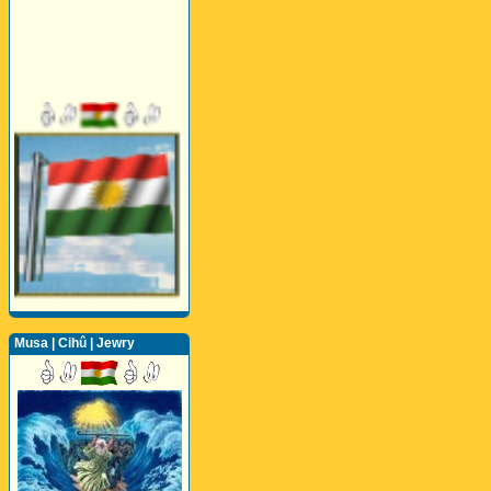
Musa | Cihû | Jewry