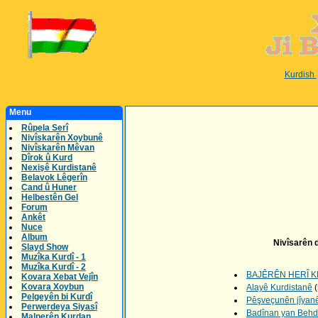
Kurdish
Menu
Rûpela Serî
Nivîskarên Xoybunê
Nivîskarên Mêvan
Dîrok û Kurd
Nexişê Kurdistanê
Belavok Lêgerîn
Cand û Huner
Helbestên Gel
Forum
Ankêt
Nuce
Album
Nivîsarên d
Slayd Show
Muzîka Kurdî - 1
Muzîka Kurdî - 2
BAJÊRÊN HERÎ 
Kovara Xebat Vejîn
Kovara Xoybun
Alayê Kurdistanê
(
Pelgeyên bi Kurdî
Pêşveçunên jîyan
Perwerdeya Siyasî
Badînan yan Behdî
Malperên Kurdan