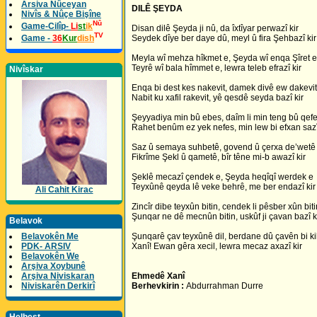
Arsiva Nûceyan
DILÊ ŞEYDA
Nivîs & Nûçe Bişîne
Nû
Game-Cilîp-
Li
st
ik
Disan dilê Şeyda ji nû, da îxtîyar perwazî kir
TV
Game -
36
Kur
dish
Seydek dîye ber daye dû, meyl û fira Şehbazî kir
Meyla wî mehza hîkmet e, Şeyda wî enqa Şîret e
Teyrê wî bala hîmmet e, lewra teleb efrazî kir
Nivîskar
Enqa bi dest kes nakevit, damek divê ew dakevit
Nabit ku xafil rakevit, yê qesdê seyda bazî kir
Şeyyadiya min bû ebes, daîm li min teng bû qef
Rahet benûm ez yek nefes, min lew bi efxan sazî
Saz û semaya suhbetê, govend û çerxa de’wetê
Fikrîme Şekl û qametê, bîr têne mi-b awazî kir
Şeklê mecazî çendek e, Şeyda heqîqî werdek e
Teyxûnê qeyda lê veke behrê, me ber endazî kir
Ali Cahit Kirac
Zincîr dibe teyxûn bitin, cendek li pêsber xûn biti
Şunqar ne dê mecnûn bitin, uskûf ji çavan bazî k
Belavok
Belavokên Me
Şunqarê çav teyxûnê dil, berdane dû çavên bi ki
PDK- ARSIV
Xanî! Ewan gêra xecil, lewra mecaz axazî kir
Belavokên We
Arşiva Xoybunê
Arşiva Niviskaran
Ehmedê Xanî
Niviskarên Derkirî
Berhevkirin :
Abdurrahman Durre