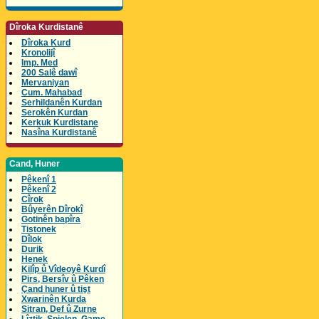
Dîroka Kurdistanê
Dîroka Kurd
Kronolijî
Imp. Med
200 Salê dawî
Mervaniyan
Cum. Mahabad
Serhildanên Kurdan
Serokên Kurdan
Kerkuk Kurdistane
Nasîna Kurdistanê
Cand, Huner
Pêkenî 1
Pêkenî 2
Cîrok
Bûyerên Dîrokî
Gotinên bapîra
Tistonek
Dîlok
Durik
Henek
Kilîp û Vîdeoyê Kurdî
Pirs, Bersîv û Pêken
Çand huner û tişt
Xwarinên Kurda
Sitran, Def û Zurne