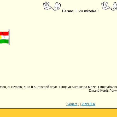
Fermo, li vir mizeke !
a, di xizmeta, Kurd û Kurdistanê daye : Pirojeya Kurdistana Mezin, Pirojeyên Abo
Zimanê Kurdî, Perwe
[
Vegere
] |
PRINTER