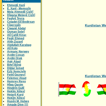
Helbest
Ehmedê Xanî
E. Xanî - Memozîn
Mela Ahmedê Cizîrî
Dîwana Melayê Cizîrî
Feqîyê Teyra
Celadet Elî Bedirxan
Cîgerxwîn
Kurd
Ciwanê Abdal
Osman Sebrî
Alî Cahît Kiraç
Feqîr Ehmed
Ahîn Zozanî
Abdullah Karabag
Alî Kolo
Armanc Nerwey
Aydin Coşun
Aydin Orak
Agir Abad
Bihrî Bênij
Dildar Îsmail
Ezîz Xemcivîn
Fethî Gezneyî
Kurd
Felemez Akad
Hemreş Reşo
Hîwa Qasim
Hindirîn Gullî
Hekîm Xêlexî
Hejarê Kurd
Hekîm Xêlexî
Husên M. Hebeş
Amade Dive !!!!