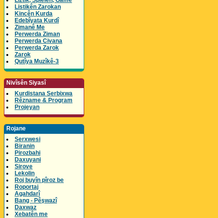
Lîztik, Spielen, Game
Listikên Zarokan
Kincên Kurda
Edebîyata Kurdî
Zimanê Me
Perwerda Ziman
Perwerda Civana
Perwerda Zarok
Zarok
Qutîya Muzîkê-3
Nivîsên Siyasî
Kurdistana Serbixwa
Rêzname & Program
Projeyan
Rojane
Serxwesi
Biranin
Pirozbahi
Daxuyani
Sirove
Lekolin
Roj buyîn pîroz be
Roportaj
Agahdarî
Bang - Pêşwazî
Daxwaz
Xebatên me