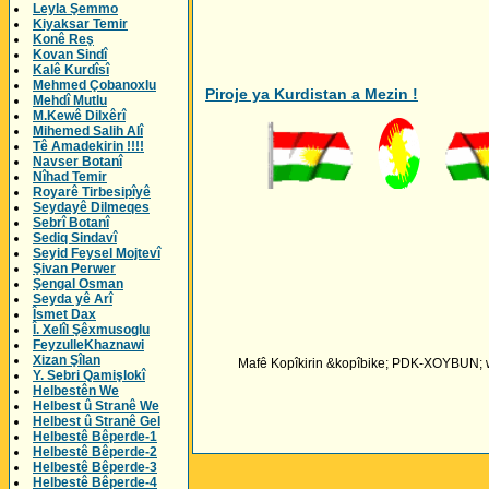
Leyla Şemmo
Kiyaksar Temir
Konê Reş
Kovan Sindî
Kalê Kurdîsî
Mehmed Çobanoxlu
Piroje ya Kurdistan a Mezin !
Mehdî Mutlu
M.Kewê Dilxêrî
Mihemed Salih Alî
Tê Amadekirin !!!!
Navser Botanî
Nîhad Temir
Royarê Tirbesipîyê
Seydayê Dilmeqes
Sebrî Botanî
Sediq Sindavî
Seyid Feysel Mojtevî
Şivan Perwer
Şengal Osman
Seyda yê Arî
Îsmet Dax
Î. Xelîl Şêxmusoglu
FeyzulleKhaznawi
Xizan Şîlan
Mafê Kopîkirin &kopîbike; PDK-XOYBUN; wih
Y. Sebri Qamişlokî
Helbestên We
Helbest û Stranê We
Helbest û Stranê Gel
Helbestê Bêperde-1
Helbestê Bêperde-2
Helbestê Bêperde-3
Helbestê Bêperde-4