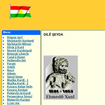
Menu
DILÊ ŞEYDA
Rûpela Serî
Nivîskarên Xoybunê
Nivîskarên Mêvan
Dîrok û Kurd
Nexişê Kurdistanê
Belavok Lêgerîn
Cand û Huner
Helbestên Gel
Forum
Ankêt
Nuce
Album
Slayd Show
Muzîka Kurdî - 1
Muzîka Kurdî - 2
Kovara Xebat Vejîn
Kovara Xoybun
Pelgeyên bi Kurdî
Perwerdeya Siyasî
Malperên Kurdan
Li ser me