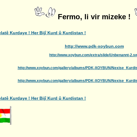
Fermo, li vir mizeke !
istan Welatê Kurdaye ! Her Bijî Kurd û Kurdistan !
http://www.pdk-xoybun.com
http://www.xoybun.com/extra/slide/Unbenannt-2.s
http://www.xoybun.com/gallery/albums/PDK-XOYBUN/Nexise_Kurdis
http://www.xoybun.com/gallery/albums/PDK-XOYBUN/Nexise_Kurdis
istan Welatê Kurdaye ! Her Bijî Kurd û Kurdistan !