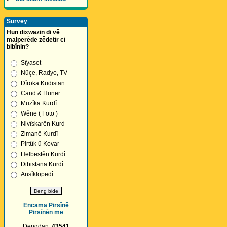
Survey
Hun dixwazin di vê
malperêde zêdetir ci
bibînin?
Sîyaset
Nûçe, Radyo, TV
Dîroka Kudistan
Cand & Huner
Muzîka Kurdî
Wêne ( Foto )
Nivîskarên Kurd
Zimanê Kurdî
Pirtûk û Kovar
Helbestên Kurdî
Dibistana Kurdî
Ansîklopedî
Encama Pirsînê
Pirsînên me
Dengdan:
43541