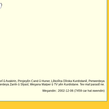
rî û Avakirin, Pirojeyên Cand û Huner, Lêkolîna Dîroka Kurdistanê, Perwerdeya
rdeya Zanîn û Sîyasî, Weşana Malper û TV yên Kurdistane. Tev maf parastî ne.
Weşandin:: 2002-12-06 (7459 car hat xwendin)