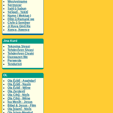
Wesiyetname
Şermezar
Şahî û Şabun
Şirîgatî - Yekitî
Name ( Mektup )
Dîtin û Ramanê we
Civîn û Semîner
Ji Raya Giştî Re
Xonçe, Xwençe
Jina Kurd
Tekoşina Siyasi
Tehdeyîyen Siyasi
Tehdeyîyen Civaki
Daxwazen We
Perwerde
Tenduristi
OL
Ola Êzîdî - Agahdarî
Ola Êzîdî - Nasîn
Ola Êzîdî - Wêne
Ola Zerdeştî
Ola Cihû - Nivîs
Ola Cihû - Wêne
Îsa Mesîh - Jesus
Bibel & Jesus - Film
Ola Îslamî - Nivîs
Ola Îslam-Mewlud