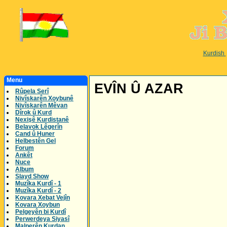
Kurdish
Menu
EVÎN Û AZAR
Rûpela Serî
Nivîskarên Xoybunê
Nivîskarên Mêvan
Dîrok û Kurd
Nexişê Kurdistanê
Belavok Lêgerîn
Cand û Huner
Helbestên Gel
Forum
Ankêt
Nuce
Album
Slayd Show
Muzîka Kurdî - 1
Muzîka Kurdî - 2
Kovara Xebat Vejîn
Kovara Xoybun
Pelgeyên bi Kurdî
Perwerdeya Siyasî
Malperên Kurdan