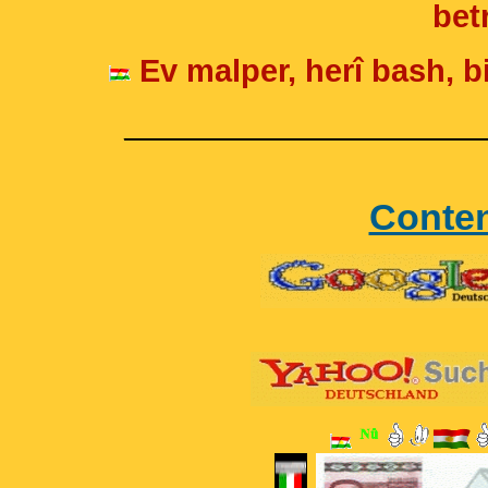
betr
Ev malper, herî bash, bi
____________________
Conte