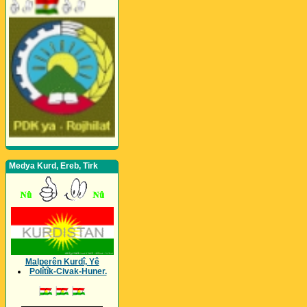
Medya Kurd, Ereb, Tirk
Malperên Kurdî, Yê
Polîtîk-Civak-Huner.
_________________