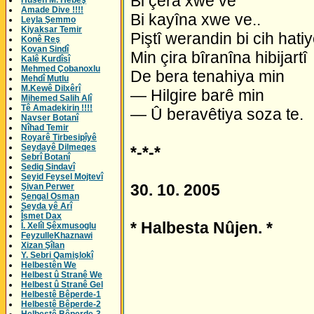
Bi çêra xwe ve
Husên M. Hebeş
Amade Dive !!!!
Bi kayîna xwe ve..
Leyla Şemmo
Kiyaksar Temir
Piştî werandin bi cih hati
Konê Reş
Kovan Sindî
Min çira bîranîna hibijartî
Kalê Kurdîsî
Mehmed Çobanoxlu
De bera tenahiya min
Mehdî Mutlu
M.Kewê Dilxêrî
— Hilgire barê min
Mihemed Salih Alî
Tê Amadekirin !!!!
— Û beravêtiya soza te.
Navser Botanî
Nîhad Temir
Royarê Tirbesipîyê
Seydayê Dilmeqes
*-*-*
Sebrî Botanî
Sediq Sindavî
Seyid Feysel Mojtevî
30. 10. 2005
Şivan Perwer
Şengal Osman
Seyda yê Arî
Îsmet Dax
* Halbesta Nûjen. *
Î. Xelîl Şêxmusoglu
FeyzulleKhaznawi
Xizan Şîlan
Y. Sebri Qamişlokî
Helbestên We
Helbest û Stranê We
Helbest û Stranê Gel
Helbestê Bêperde-1
Helbestê Bêperde-2