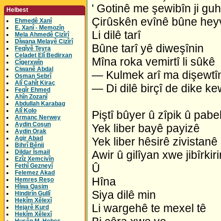
' Gotinê me şewibîn ji gu
Helbest
Çirûskên evînê bûne heyv
Ehmedê Xanî
E. Xanî - Memozîn
Li dilê tarî
Mela Ahmedê Cizîrî
Dîwana Melayê Cizîrî
Bûne tarî yê diweşînin
Feqîyê Teyra
Celadet Elî Bedirxan
Mîna roka vemirtî li sûkê
Cîgerxwîn
Ciwanê Abdal
— Kulmek arî ma dişewtî
Osman Sebrî
Alî Cahît Kiraç
— Di dilê birçî de dike ke
Feqîr Ehmed
Ahîn Zozanî
Abdullah Karabag
Alî Kolo
Piştî bûyer û zîpik û pabe
Armanc Nerwey
Aydin Coşun
Yek liber bayê payizê
Aydin Orak
Agir Abad
Yek liber hêsirê zivistanê
Bihrî Bênij
Dildar Îsmail
Awir û gilîyan xwe jibîrkiri
Ezîz Xemcivîn
Û
Fethî Gezneyî
Felemez Akad
Hîna
Hemreş Reşo
Hîwa Qasim
Siya dilê min
Hindirîn Gullî
Hekîm Xêlexî
Li wargehê te mexel tê
Hejarê Kurd
Hekîm Xêlexî