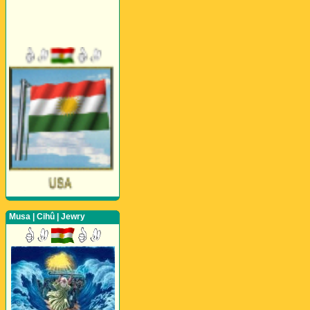
Musa | Cihû | Jewry