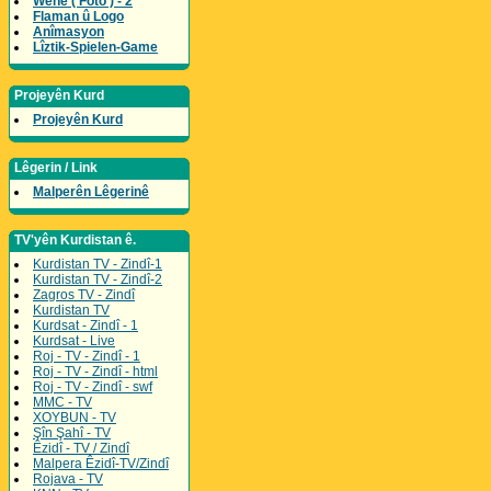
Wene ( Foto ) - 2
Flaman û Logo
Anîmasyon
Lîztik-Spielen-Game
Projeyên Kurd
Projeyên Kurd
Lêgerin / Link
Malperên Lêgerinê
TV'yên Kurdistan ê.
Kurdistan TV - Zindî-1
Kurdistan TV - Zindî-2
Zagros TV - Zindî
Kurdistan TV
Kurdsat - Zindî - 1
Kurdsat - Live
Roj - TV - Zindî - 1
Roj - TV - Zindî - html
Roj - TV - Zindî - swf
MMC - TV
XOYBUN - TV
Şîn Şahî - TV
Êzidî - TV / Zindî
Malpera Êzidî-TV/Zindî
Rojava - TV