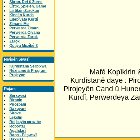
Sitran, Def û Zurne
Lîztik, Spielen, Game
Listikên Zarokan
Kincên Kurda
Edebîyata Kurdî
Zimanê Me
Perwerda Ziman
Perwerda Civana
Perwerda Zarok
Zarok
Qutîya Muzîkê-3
Nivîsên Siyasî
Kurdistana Serbixwa
Mafê Kopîkirin
Rêzname & Program
Projeyan
Kurdistanê daye : Pir
Pirojeyên Cand û Huner
Rojane
Kurdî, Perwerdeya Za
Serxwesi
Biranin
Pirozbahi
Daxuyani
Sirove
Lekolin
Roj buyîn pîroz be
Roportaj
Agahdarî
Bang - Pêşwazî
Daxwaz