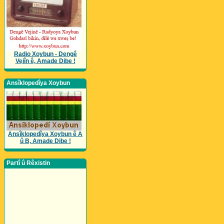
Radio Xoybun - Dengê
Vejîn ê, Amade Dibe !
Ansîklopedîya Xoybun
Ansîklopedîya Xoybun ê A
û B, Amade Dibe !
Partî û Rêxistin