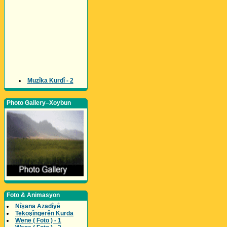
Muzîka Kurdî - 2
Photo Gallery–Xoybun
Foto & Animasyon
Nîşana Azadîyê
Tekoşîngerên Kurda
Wene ( Foto ) - 1