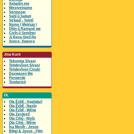
Xebatên me
Wesiyetname
Şermezar
Şahî û Şabun
Şirîgatî - Yekitî
Name ( Mektup )
Dîtin û Ramanê we
Civîn û Semîner
Ji Raya Giştî Re
Xonçe, Xwençe
Jina Kurd
Tekoşina Siyasi
Tehdeyîyen Siyasi
Tehdeyîyen Civaki
Daxwazen We
Perwerde
Tenduristi
OL
Ola Êzîdî - Agahdarî
Ola Êzîdî - Nasîn
Ola Êzîdî - Wêne
Ola Zerdeştî
Ola Cihû - Nivîs
Ola Cihû - Wêne
Îsa Mesîh - Jesus
Bibel & Jesus - Film