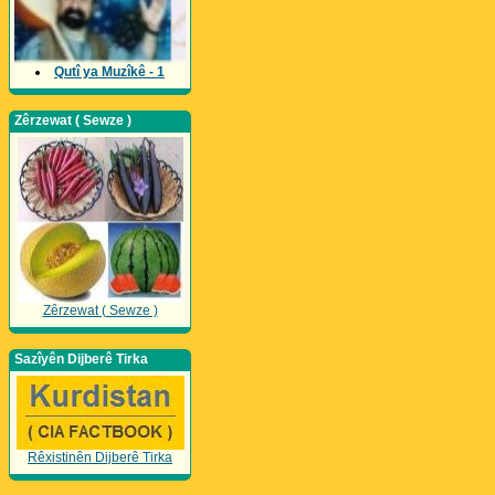
Qutî ya Muzîkê - 1
Zêrzewat ( Sewze )
Zêrzewat ( Sewze )
Sazîyên Dijberê Tirka
Rêxistinên Dijberê Tirka