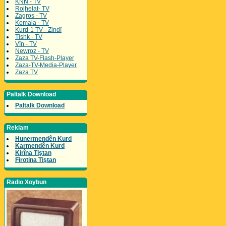
KNN - TV
Rojhelat- TV
Zagros - TV
Komala - TV
Kurd-1 TV - Zindî
Tishk - TV
Vîn - TV
Newroz - TV
Zaza TV-Flash-Player
Zaza-TV-Media-Player
Zaza TV
Paltalk Download
Paltalk Download
Reklam
Hunermendên Kurd
Karmendên Kurd
Kirîna Tiştan
Firotina Tiştan
Radio Xoybun