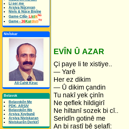
Li ser me
Arsiva Nûceyan
Nivîs & Nûçe Bişîne
Nû
Game-Cilîp-
Li
st
ik
TV
Game -
36
Kur
dish
Nivîskar
EVÎN Û AZAR
Çi paye li te xistiye..
— Yarê
Her ez dikim
Ali Cahit Kirac
— Û dikim çandin
Tu nakî yek çinîn
Belavok
Ne qeflek hildigirî
Belavokên Me
PDK- ARSIV
Ne hiltanî sozek bi cî..
Belavokên We
Arşiva Xoybunê
Seridîn gotinê me
Arşiva Niviskaran
Niviskarên Derkirî
An bi rastî bê şelafî: