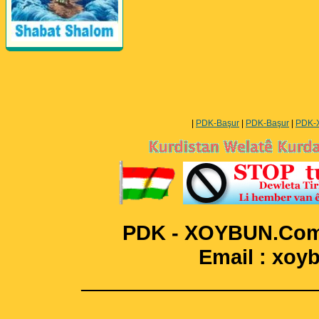
Perwerde ya Zimanê
Kurdî û Îngîlîzî
|
PDK-Başur
|
PDK-Başur
|
PDK-
PDK - XOYBUN.Com 
Email : xo
____________________