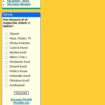
Ola Îslamî - Nivîs
Ola Îslam-Mewlud
Survey
Hun dixwazin di vê
malperêde zêdetir ci
bibînin?
Sîyaset
Nûçe, Radyo, TV
Dîroka Kudistan
Cand & Huner
Muzîka Kurdî
Wêne ( Foto )
Nivîskarên Kurd
Zimanê Kurdî
Pirtûk û Kovar
Helbestên Kurdî
Dibistana Kurdî
Ansîklopedî
Encama Pirsînê
Pirsînên me