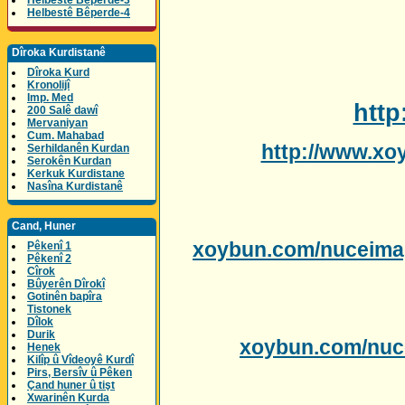
Helbestê Bêperde-3
Helbestê Bêperde-4
Dîroka Kurdistanê
Dîroka Kurd
Kronolijî
Imp. Med
htt
200 Salê dawî
Mervaniyan
Cum. Mahabad
http://www.xo
Serhildanên Kurdan
Serokên Kurdan
Kerkuk Kurdistane
Nasîna Kurdistanê
Cand, Huner
xoybun.com/nuceima
Pêkenî 1
Pêkenî 2
Cîrok
Bûyerên Dîrokî
Gotinên bapîra
Tistonek
Dîlok
Durik
xoybun.com/nuc
Henek
Kilîp û Vîdeoyê Kurdî
Pirs, Bersîv û Pêken
Çand huner û tişt
Xwarinên Kurda