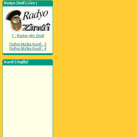
Radyo Zindî ( Lîve )
7 - Radyo yên Zindî
Qutîya Mizîka Kurdî - 3
Qutîya Mizîka Kurdî - 4
Kurdî û Îngîlîzî