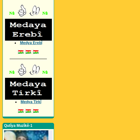
Medya Erebî
_________________
Medya Tirkî
Qutîya Muzîkê-1