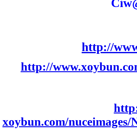
Ciw
http://ww
http://www.xoybun.com
http
xoybun.com/nuceimages/