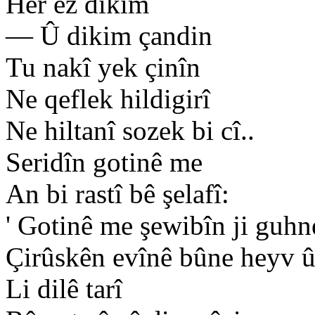
Her ez dikim
— Û dikim çandin
Tu nakî yek çinîn
Ne qeflek hildigirî
Ne hiltanî sozek bi cî..
Seridîn gotinê me
An bi rastî bê şelafî:
' Gotinê me şewibîn ji guhn
Çirûskên evînê bûne heyv û
Li dilê tarî