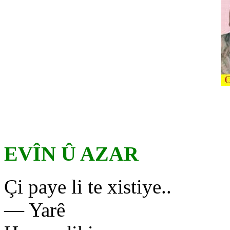
EVÎN Û AZAR
Çi paye li te xistiye..
— Yarê