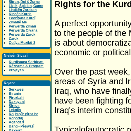
Rights for the Kur
Sitran, Def û Zurne
Lîztik, Spielen, Game
Listikên Zarokan
Kincên Kurda
Edebîyata Kurdî
A perfect opportunit
Zimanê Me
Perwerda Ziman
Perwerda Civana
to the people of the 
Perwerda Zarok
Zarok
is about democratiz
Qutîya Muzîkê-3
economic or political
Nivîsên Siyasî
Kurdistana Serbixwa
Rêzname & Program
Over the past week, 
Projeyan
areas of Syria and Ir
Rojane
Iraq, who have finall
Serxwesi
Biranin
Pirozbahi
have been fighting f
Daxuyani
Sirove
Iraq's interim constit
Lekolin
Roj buyîn pîroz be
Roportaj
Agahdarî
Bang - Pêşwazî
Typicalofautocratic r
Daxwaz