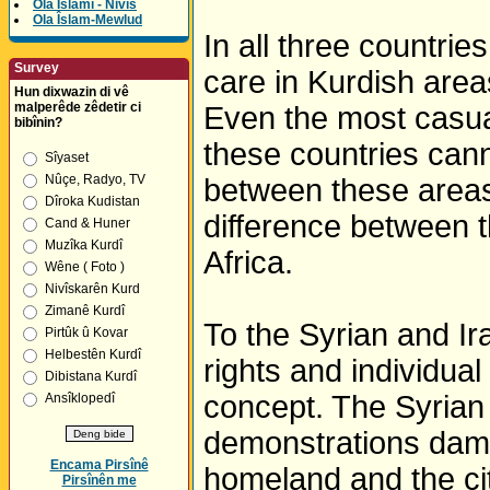
Ola Îslamî - Nivîs
Ola Îslam-Mewlud
In all three countrie
Survey
care in Kurdish are
Hun dixwazin di vê
malperêde zêdetir ci
Even the most casual
bibînin?
these countries cann
Sîyaset
Nûçe, Radyo, TV
between these areas
Dîroka Kudistan
difference between t
Cand & Huner
Muzîka Kurdî
Africa.
Wêne ( Foto )
Nivîskarên Kurd
Zimanê Kurdî
To the Syrian and Ir
Pirtûk û Kovar
Helbestên Kurdî
rights and individua
Dibistana Kurdî
concept. The Syrian 
Ansîklopedî
demonstrations damag
Encama Pirsînê
homeland and the cit
Pirsînên me