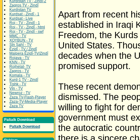
Kurdistan TV - Zindî-2
Zagros TV - Zindî
Kurdistan TV
Apart from recent h
Kurdsat - Zindî - 1
Kurdsat - Live
established in Iraqi
Roj - TV - Zindî - 1
Roj - TV - Zindî - html
Roj - TV - Zindî - swf
Freedom, the Kurds 
MMC - TV
XOYBUN - TV
United States. Thou
Şîn Şahî - TV
Êzidî - TV / Zindî
decades when the Uni
Malpera Êzidî-TV/Zindî
Rojava - TV
KNN - TV
promised support.
Rojhelat- TV
Zagros - TV
Komala - TV
Kurd-1 TV - Zindî
These recent demons
Tishk - TV
Vîn - TV
Newroz - TV
dismissed. The peop
Zaza TV-Flash-Player
Zaza-TV-Media-Player
willing to fight for 
Zaza TV
government must expr
Paltalk Download
the autocratic countr
Paltalk Download
there is a sincere ch