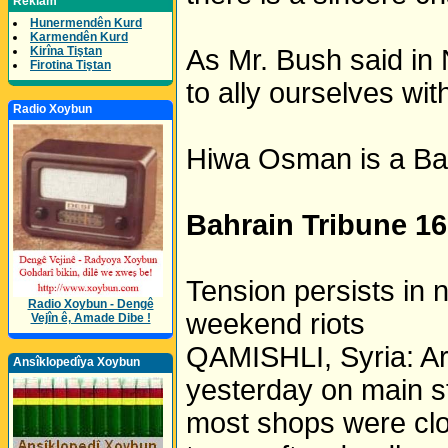
Reklam
Hunermendên Kurd
Karmendên Kurd
Kirîna Tiştan
As Mr. Bush said in 
Firotina Tiştan
to ally ourselves wit
Radio Xoybun
Hiwa Osman is a Bag
Bahrain Tribune 16
Tension persists in 
Radio Xoybun - Dengê
weekend riots
Vejîn ê, Amade Dibe !
QAMISHLI, Syria: Ar
Ansîklopedîya Xoybun
yesterday on main st
most shops were cl