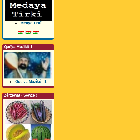
Medya Tirkî
Qutîya Muzîkê-1
Qutî ya Muzîkê - 1
Zêrzewat ( Sewze )