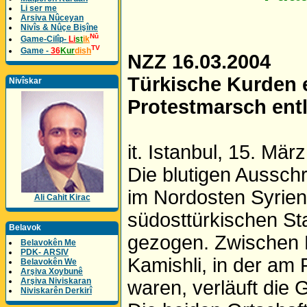
Li ser me
Arsiva Nûceyan
Nivîs & Nûçe Bişîne
Nû
Game-Cilîp-
Li
st
ik
TV
Game -
36
Kur
dish
NZZ 16.03.2004
Türkische Kurden 
Nivîskar
Protestmarsch ent
it. Istanbul, 15. März
Die blutigen Aussch
im Nordosten Syrien
Ali Cahit Kirac
südosttürkischen Sta
Belavok
gezogen. Zwischen 
Belavokên Me
PDK- ARSIV
Kamishli, in der am
Belavokên We
Arşiva Xoybunê
Arşiva Niviskaran
waren, verläuft die
Niviskarên Derkirî