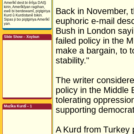
Amerîkî dest bi êrîşa DAIŞ
kirin, Amerîkîyan ragihan,
Back in November, 
ewê bi berdewamî, piştgiriya
Kurd û Kurdistanê bikin.
euphoric e-mail desc
Sipas ji bo piştgiriya Amerîkî
yan.
Bush in London sayi
Slide Show – Xoybun
failed policy in the 
make a bargain, to t
stability."
The writer considere
policy in the Middl
tolerating oppression
Muzîka Kurdî – 1
supporting democrat
A Kurd from Turkey 