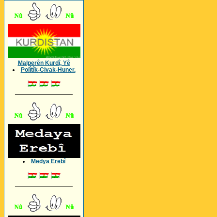
Malperên Kurdî, Yê
Polîtîk-Civak-Huner.
_________________
Medya Erebî
_________________