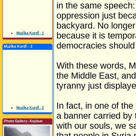
in the same speech: 
oppression just beca
backyard. No longer 
because it is tempor
Muzîka Kurdî - 1
democracies should 
Muzîka Kurdî – 2
With these words, M
the Middle East, and
tyranny just display
In fact, in one of th
Muzîka Kurdî - 2
a banner carried by 
Photo Gallery–Xoybun
with our souls, we s
that people in Syria