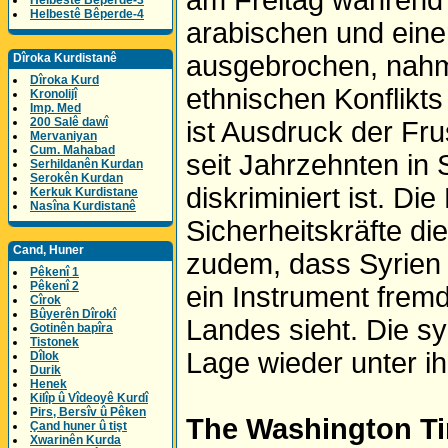
am Freitag während 
Helbestê Bêperde-3
Helbestê Bêperde-4
arabischen und eine
ausgebrochen, nahm
Dîroka Kurdistanê
Dîroka Kurd
ethnischen Konflikts
Kronolijî
Imp. Med
200 Salê dawî
ist Ausdruck der Fru
Mervaniyan
Cum. Mahabad
seit Jahrzehnten in S
Serhildanên Kurdan
Serokên Kurdan
diskriminiert ist. Di
Kerkuk Kurdistane
Nasîna Kurdistanê
Sicherheitskräfte di
Cand, Huner
zudem, dass Syrien 
Pêkenî 1
Pêkenî 2
ein Instrument fremd
Cîrok
Bûyerên Dîrokî
Landes sieht. Die sy
Gotinên bapîra
Tistonek
Lage wieder unter ih
Dîlok
Durik
Henek
Kilîp û Vîdeoyê Kurdî
Pirs, Bersîv û Pêken
The Washington Ti
Çand huner û tişt
Xwarinên Kurda