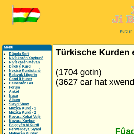
Kurdish
Menu
Türkische Kurden 
Rûpela Serî
Nivîskarên Xoybunê
Nivîskarên Mêvan
Dîrok û Kurd
(1704 gotin)
Nexişê Kurdistanê
Belavok Lêgerîn
Cand û Huner
(3627 car hat xwen
Helbestên Gel
Forum
Ankêt
Nuce
Album
Slayd Show
Muzîka Kurdî - 1
Muzîka Kurdî - 2
Kovara Xebat Vejîn
Kovara Xoybun
Pelgeyên bi Kurdî
Fûad
Perwerdeya Siyasî
Malperên Kurdan