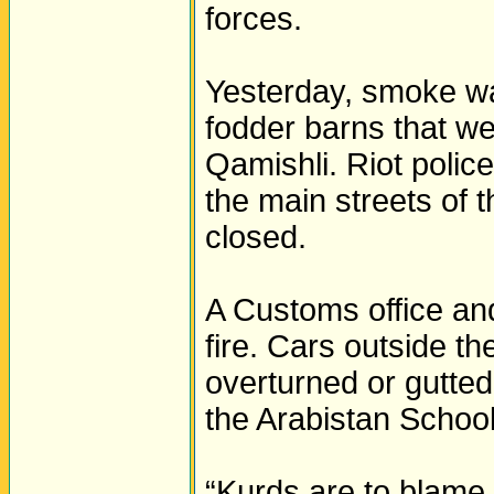
forces.
Yesterday, smoke was
fodder barns that wer
Qamishli. Riot police
the main streets of
closed.
A Customs office and
fire. Cars outside 
overturned or gutted
the Arabistan School
“Kurds are to blame 