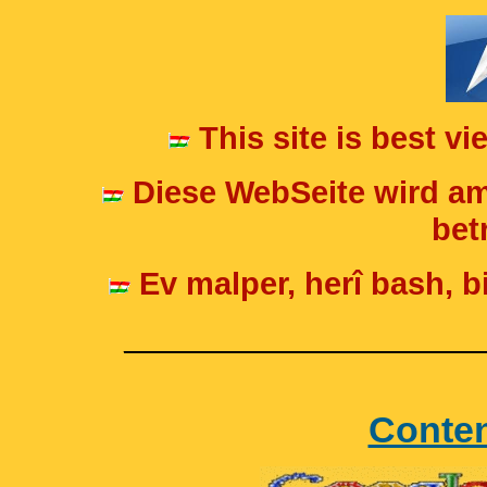
This site is best v
Diese WebSeite wird am
betr
Ev malper, herî bash, bi
____________________
Conte