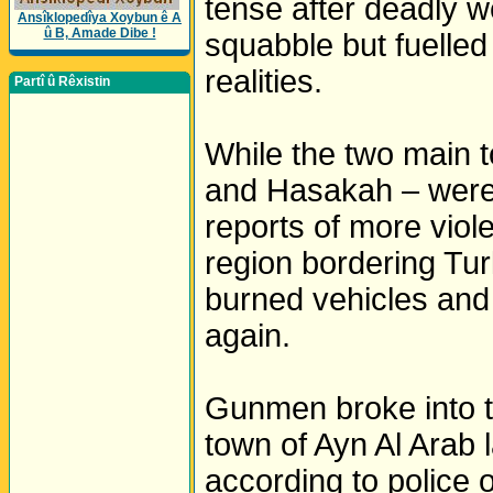
tense after deadly 
Ansîklopedîya Xoybun ê A
û B, Amade Dibe !
squabble but fuelled 
realities.
Partî û Rêxistin
While the two main t
and Hasakah – were 
reports of more viol
region bordering Tur
burned vehicles and 
again.
Gunmen broke into the
town of Ayn Al Arab 
according to police 