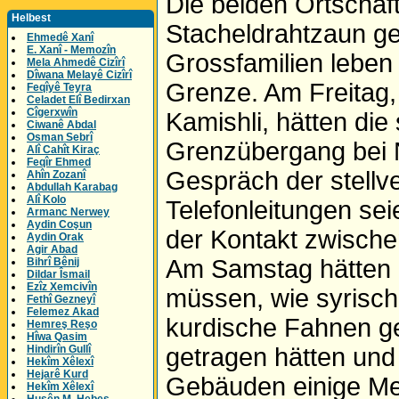
Die beiden Ortschaf
Helbest
Stacheldrahtzaun get
Ehmedê Xanî
E. Xanî - Memozîn
Grossfamilien leben 
Mela Ahmedê Cizîrî
Dîwana Melayê Cizîrî
Grenze. Am Freitag,
Feqîyê Teyra
Celadet Elî Bedirxan
Cîgerxwîn
Kamishli, hätten di
Ciwanê Abdal
Osman Sebrî
Grenzübergang bei 
Alî Cahît Kiraç
Feqîr Ehmed
Gespräch der stellve
Ahîn Zozanî
Abdullah Karabag
Alî Kolo
Telefonleitungen se
Armanc Nerwey
Aydin Coşun
der Kontakt zwische
Aydin Orak
Agir Abad
Am Samstag hätten 
Bihrî Bênij
Dildar Îsmail
Ezîz Xemcivîn
müssen, wie syrisch
Fethî Gezneyî
Felemez Akad
kurdische Fahnen ge
Hemreş Reşo
Hîwa Qasim
Hindirîn Gullî
getragen hätten un
Hekîm Xêlexî
Hejarê Kurd
Gebäuden einige Met
Hekîm Xêlexî