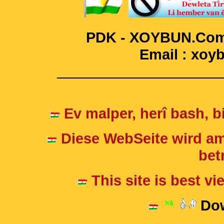
PDK - XOYBUN.Com 
Email : xo
____________________
Ev malper, herî bash, bi
Diese WebSeite wird am
betr
This site is best v
Dow