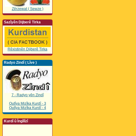
Zêrzewat ( Sewze )
Sazîyên Dijberê Tirka
Rêxistinên Dijberê Tirka
Radyo Zindî ( Lîve )
7 - Radyo yên Zindî
Qutîya Mizîka Kurdî - 3
Qutîya Mizîka Kurdî - 4
Kurdî û Îngîlîzî