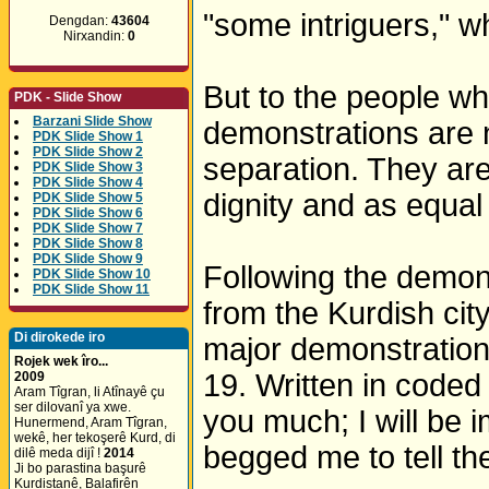
"some intriguers," w
Dengdan:
43604
Nirxandin:
0
But to the people wh
PDK - Slide Show
Barzani Slide Show
demonstrations are n
PDK Slide Show 1
PDK Slide Show 2
separation. They are 
PDK Slide Show 3
PDK Slide Show 4
dignity and as equal 
PDK Slide Show 5
PDK Slide Show 6
PDK Slide Show 7
PDK Slide Show 8
PDK Slide Show 9
Following the demons
PDK Slide Show 10
PDK Slide Show 11
from the Kurdish cit
Di dirokede iro
major demonstrations
Rojek wek îro...
19. Written in coded l
2009
Aram Tîgran, li Atînayê çu
ser dilovanî ya xwe.
you much; I will be 
Hunermend, Aram Tîgran,
wekê, her tekoşerê Kurd, di
begged me to tell th
dilê meda dijî !
2014
Ji bo parastina başurê
Kurdistanê, Balafirên