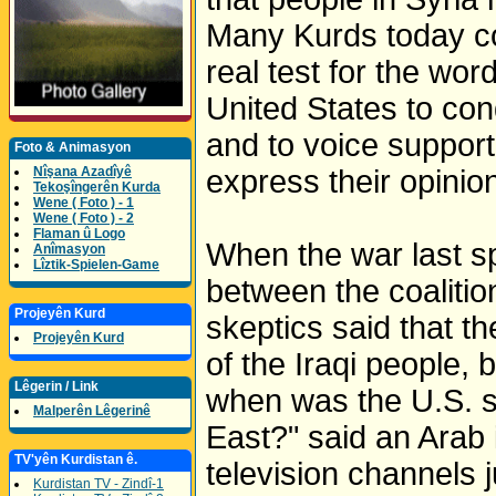
Many Kurds today co
real test for the wor
United States to co
and to voice support 
Foto & Animasyon
Nîşana Azadîyê
express their opinio
Tekoşîngerên Kurda
Wene ( Foto ) - 1
Wene ( Foto ) - 2
Flaman û Logo
When the war last sp
Anîmasyon
Lîztik-Spielen-Game
between the coaliti
Projeyên Kurd
skeptics said that th
Projeyên Kurd
of the Iraqi people, 
Lêgerin / Link
when was the U.S. s
Malperên Lêgerinê
East?" said an Arab i
TV'yên Kurdistan ê.
television channels j
Kurdistan TV - Zindî-1