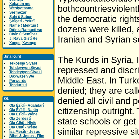
Xebatên me
bothcountriesviolent
Wesiyetname
Şermezar
the democratic rights
Şahî û Şabun
Şirîgatî - Yekitî
Name ( Mektup )
dozens were killed,
Dîtin û Ramanê we
Civîn û Semîner
Iranian and Syrian s
Ji Raya Giştî Re
Xonçe, Xwençe
Jina Kurd
The Kurds in Syria, 
Tekoşina Siyasi
repressed and discri
Tehdeyîyen Siyasi
Tehdeyîyen Civaki
Daxwazen We
Middle East. In Turke
Perwerde
Tenduristi
denied; they are cal
denied all civil and 
OL
Ola Êzîdî - Agahdarî
citizenship outright
Ola Êzîdî - Nasîn
Ola Êzîdî - Wêne
Ola Zerdeştî
state schools or get 
Ola Cihû - Nivîs
Ola Cihû - Wêne
similar repressive si
Îsa Mesîh - Jesus
Bibel & Jesus - Film