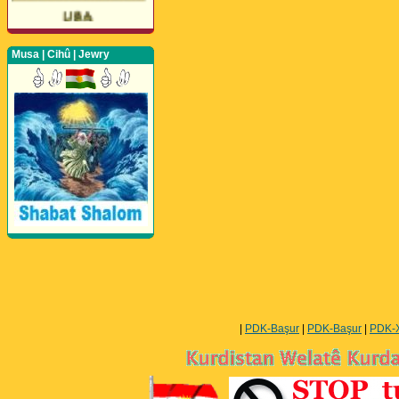
Musa | Cihû | Jewry
Perwerde ya Zimanê
Kurdî û Îngîlîzî
|
PDK-Başur
|
PDK-Başur
|
PDK-