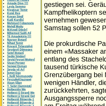
Husên M. Hebeş
gestiegen sei. Ger
Amade Dive !!!!
Leyla Şemmo
Kiyaksar Temir
Kampfhelikoptern s
Konê Reş
Kovan Sindî
vernehmen gewesen
Kalê Kurdîsî
Mehmed Çobanoxlu
Samstag sollen 52 
Mehdî Mutlu
M.Kewê Dilxêrî
Mihemed Salih Alî
Tê Amadekirin !!!!
Navser Botanî
Die prokurdische Pa
Nîhad Temir
Royarê Tirbesipîyê
einem «Massaker an
Seydayê Dilmeqes
Sebrî Botanî
Sediq Sindavî
entlang des Stachel
Seyid Feysel Mojtevî
Şivan Perwer
tausend türkische K
Şengal Osman
Seyda yê Arî
Grenzübergang bei N
Îsmet Dax
Î. Xelîl Şêxmusoglu
FeyzulleKhaznawi
wenigen Händler, die
Xizan Şîlan
Y. Sebri Qamişlokî
zurückkehrten, sagt
Helbestên We
Helbest û Stranê We
Helbest û Stranê Gel
Ausgangssperre noc
Helbestê Bêperde-1
Helbestê Bêperde-2