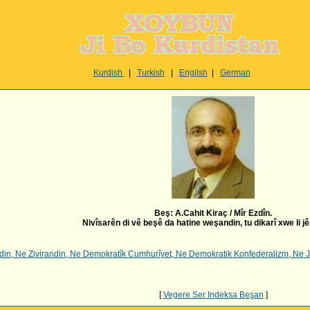
Kurdish
|
Turkish
|
Engilsh
|
German
Beş:
A.Cahit Kiraç / Mîr Ezdîn
.
Nivîsarên di vê beşê da hatine weşandin, tu dikarî xwe li jêr
in, Ne Zivirandin, Ne Demokratîk Cumhurîyet, Ne Demokratik Konfederalizm, Ne Jî
[
Vegere Ser Indeksa Beşan
]