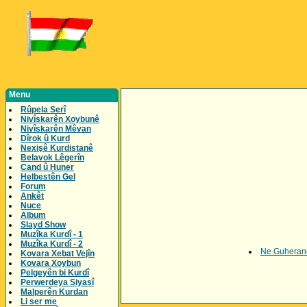
Menu
Rûpela Serî
Nivîskarên Xoybunê
Nivîskarên Mêvan
Dîrok û Kurd
Nexişê Kurdistanê
Belavok Lêgerîn
Cand û Huner
Helbestên Gel
Forum
Ankêt
Nuce
Album
Slayd Show
Muzîka Kurdî - 1
Muzîka Kurdî - 2
Ne Guherand
Kovara Xebat Vejîn
Kovara Xoybun
Pelgeyên bi Kurdî
Perwerdeya Siyasî
Malperên Kurdan
Li ser me