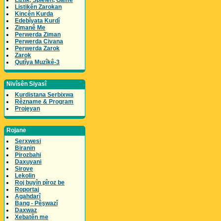
Lîztik, Spielen, Game
Listikên Zarokan
Kincên Kurda
Edebîyata Kurdî
Zimanê Me
Perwerda Ziman
Perwerda Civana
Perwerda Zarok
Zarok
Qutîya Muzîkê-3
Nivîsên Siyasî
Kurdistana Serbixwa
Rêzname & Program
Projeyan
Rojane
Serxwesi
Biranin
Pirozbahi
Daxuyani
Sirove
Lekolin
Roj buyîn pîroz be
Roportaj
Agahdarî
Bang - Pêşwazî
Daxwaz
Xebatên me