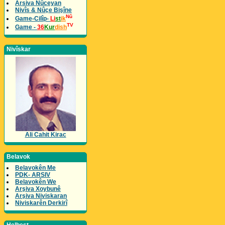
Arsiva Nûceyan
Nivîs & Nûçe Bişîne
Nû
Game-Cilîp-
Li
st
ik
TV
Game -
36
Kur
dish
Nivîskar
Ali Cahit Kirac
Belavok
Belavokên Me
PDK- ARSIV
Belavokên We
Arşiva Xoybunê
Arşiva Niviskaran
Niviskarên Derkirî