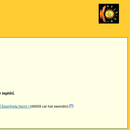
 bigihînî.
 Îslamîyeta Nerm !
(46609 car hat xwendin)