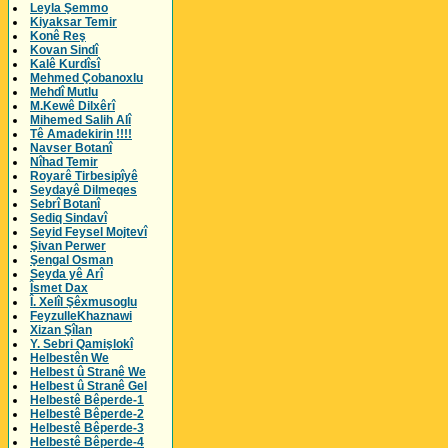
Leyla Şemmo
Kiyaksar Temir
Konê Reş
Kovan Sindî
Kalê Kurdîsî
Mehmed Çobanoxlu
Mehdî Mutlu
M.Kewê Dilxêrî
Mihemed Salih Alî
Tê Amadekirin !!!!
Navser Botanî
Nîhad Temir
Royarê Tirbesipîyê
Seydayê Dilmeqes
Sebrî Botanî
Sediq Sindavî
Seyid Feysel Mojtevî
Şivan Perwer
Şengal Osman
Seyda yê Arî
Îsmet Dax
Î. Xelîl Şêxmusoglu
FeyzulleKhaznawi
Xizan Şîlan
Y. Sebri Qamişlokî
Helbestên We
Helbest û Stranê We
Helbest û Stranê Gel
Helbestê Bêperde-1
Helbestê Bêperde-2
Helbestê Bêperde-3
Helbestê Bêperde-4