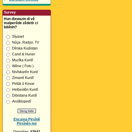
Survey
Hun dixwazin di vê
malperêde zêdetir ci
bibînin?
Sîyaset
Nûçe, Radyo, TV
Dîroka Kudistan
Cand & Huner
Muzîka Kurdî
Wêne ( Foto )
Nivîskarên Kurd
Zimanê Kurdî
Pirtûk û Kovar
Helbestên Kurdî
Dibistana Kurdî
Ansîklopedî
Encama Pirsînê
Pirsînên me
Dengdan:
43541