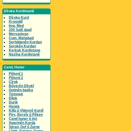
Dîroka Kurdistanê
Dîroka Kurd
Kronolijî
Imp. Med
200 Salê dawî
Mervaniyan
Cum. Mahabad
Serhildanên Kurdan
Serokên Kurdan
Kerkuk Kurdistane
Nasîna Kurdistanê
Cand, Huner
Pêkenî 1
Pêkenî 2
Cîrok
Bûyerên Dîrokî
Gotinên bapîra
Tistonek
Dîlok
Durik
Henek
Kilîp û Vîdeoyê Kurdî
Pirs, Bersîv û Pêken
Çand huner û tişt
Xwarinên Kurda
Sitran, Def û Zurne