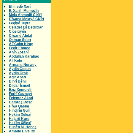
Helbest
Ehmedê Xanî
E. Xanî - Memozîn
Mela Ahmedê Cizîrî
Dîwana Melayê Cizîrî
Feqîyê Teyra
Celadet Elî Bedirxan
Cîgerxwîn
Ciwanê Abdal
Osman Sebrî
Alî Cahît Kiraç
Feqîr Ehmed
Ahîn Zozanî
Abdullah Karabag
Alî Kolo
Armanc Nerwey
Aydin Coşun
Aydin Orak
Agir Abad
Bihrî Bênij
Dildar Îsmail
Ezîz Xemcivîn
Fethî Gezneyî
Felemez Akad
Hemreş Reşo
Hîwa Qasim
Hindirîn Gullî
Hekîm Xêlexî
Hejarê Kurd
Hekîm Xêlexî
Husên M. Hebeş
Amade Dive !!!!