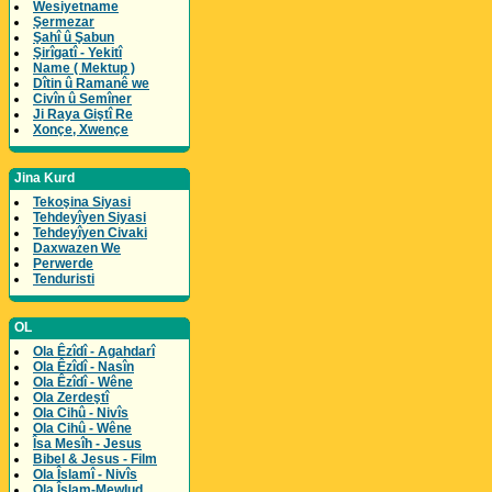
Wesiyetname
Şermezar
Şahî û Şabun
Şirîgatî - Yekitî
Name ( Mektup )
Dîtin û Ramanê we
Civîn û Semîner
Ji Raya Giştî Re
Xonçe, Xwençe
Jina Kurd
Tekoşina Siyasi
Tehdeyîyen Siyasi
Tehdeyîyen Civaki
Daxwazen We
Perwerde
Tenduristi
OL
Ola Êzîdî - Agahdarî
Ola Êzîdî - Nasîn
Ola Êzîdî - Wêne
Ola Zerdeştî
Ola Cihû - Nivîs
Ola Cihû - Wêne
Îsa Mesîh - Jesus
Bibel & Jesus - Film
Ola Îslamî - Nivîs
Ola Îslam-Mewlud