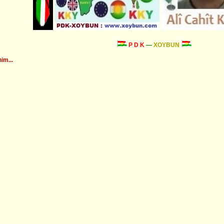
P D K
—
XOYBUN
im...