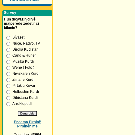
Survey
Hun dixwazin di vê
malperêde zêdetir ci
bibînin?
Sîyaset
Nûçe, Radyo, TV
Dîroka Kudistan
Cand & Huner
Muzîka Kurdî
Wêne ( Foto )
Nivîskarên Kurd
Zimanê Kurdî
Pirtûk û Kovar
Helbestên Kurdî
Dibistana Kurdî
Ansîklopedî
Encama Pirsînê
Pirsînên me
Dengdan:
43604