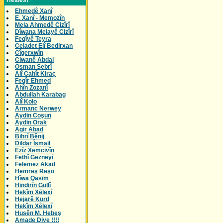
Helbest
Ehmedê Xanî
E. Xanî - Memozîn
Mela Ahmedê Cizîrî
Dîwana Melayê Cizîrî
Feqîyê Teyra
Celadet Elî Bedirxan
Cîgerxwîn
Ciwanê Abdal
Osman Sebrî
Alî Cahît Kiraç
Feqîr Ehmed
Ahîn Zozanî
Abdullah Karabag
Alî Kolo
Armanc Nerwey
Aydin Coşun
Aydin Orak
Agir Abad
Bihrî Bênij
Dildar Îsmail
Ezîz Xemcivîn
Fethî Gezneyî
Felemez Akad
Hemreş Reşo
Hîwa Qasim
Hindirîn Gullî
Hekîm Xêlexî
Hejarê Kurd
Hekîm Xêlexî
Husên M. Hebeş
Amade Dive !!!!