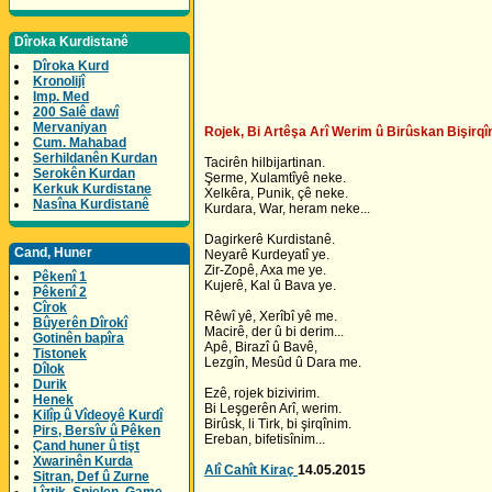
Dîroka Kurdistanê
Dîroka Kurd
Kronolijî
Imp. Med
200 Salê dawî
Mervaniyan
Rojek, Bi Artêşa Arî Werim û Birûskan Bişirqîn
Cum. Mahabad
Serhildanên Kurdan
Tacirên hilbijartinan.
Serokên Kurdan
Şerme, Xulamtîyê neke.
Kerkuk Kurdistane
Xelkêra, Punik, çê neke.
Nasîna Kurdistanê
Kurdara, War, heram neke...
Dagirkerê Kurdistanê.
Cand, Huner
Neyarê Kurdeyatî ye.
Zir-Zopê, Axa me ye.
Pêkenî 1
Kujerê, Kal û Bava ye.
Pêkenî 2
Cîrok
Rêwî yê, Xerîbî yê me.
Bûyerên Dîrokî
Macirê, der û bi derim...
Gotinên bapîra
Apê, Birazî û Bavê,
Tistonek
Lezgîn, Mesûd û Dara me.
Dîlok
Durik
Ezê, rojek bizivirim.
Henek
Bi Leşgerên Arî, werim.
Kilîp û Vîdeoyê Kurdî
Birûsk, li Tirk, bi şirqînim.
Pirs, Bersîv û Pêken
Ereban, bifetisînim...
Çand huner û tişt
Xwarinên Kurda
Alî Cahît Kiraç
14.05.2015
Sitran, Def û Zurne