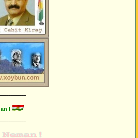
____________
n !
____________