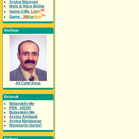
Arsiva Nûceyan
Nivîs & Nûçe Bişîne
Nû
Game-Cilîp-
Li
st
ik
TV
Game -
36
Kur
dish
Nivîskar
Ali Cahit Kirac
Belavok
Belavokên Me
PDK- ARSIV
Belavokên We
Arşiva Xoybunê
Arşiva Niviskaran
Niviskarên Derkirî