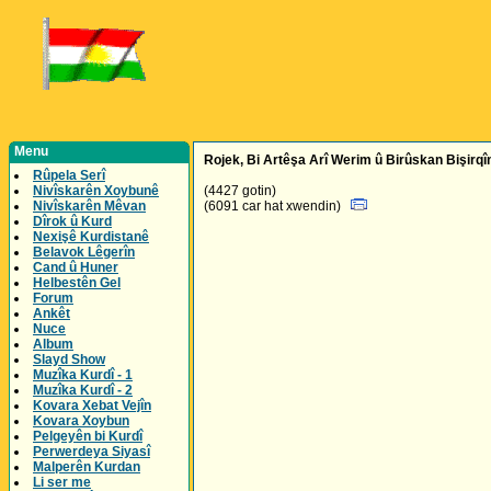
Menu
Rojek, Bi Artêşa Arî Werim û Birûskan Bişirqîn
Rûpela Serî
Nivîskarên Xoybunê
(4427 gotin)
Nivîskarên Mêvan
(6091 car hat xwendin)
Dîrok û Kurd
Nexişê Kurdistanê
Belavok Lêgerîn
Cand û Huner
Helbestên Gel
Forum
Ankêt
Nuce
Album
Slayd Show
Muzîka Kurdî - 1
Muzîka Kurdî - 2
Kovara Xebat Vejîn
Kovara Xoybun
Pelgeyên bi Kurdî
Perwerdeya Siyasî
Malperên Kurdan
Li ser me