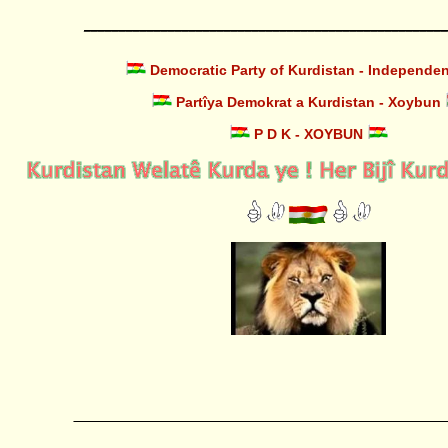
____________________________________________________
Democratic Party of Kurdistan - Independe
Partîya Demokrat a Kurdistan - Xoybun
P D K - XOYBUN
_____________________________________________________