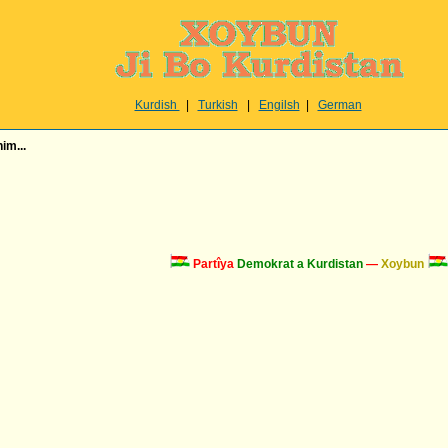
Kurdish
|
Turkish
|
Engilsh
|
German
im...
Partîya
Demokrat a Kurdistan
—
Xoybun