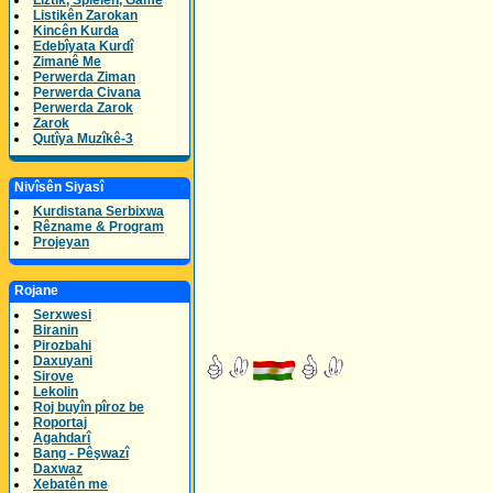
Lîztik, Spielen, Game
Listikên Zarokan
Kincên Kurda
Edebîyata Kurdî
Zimanê Me
Perwerda Ziman
Perwerda Civana
Perwerda Zarok
Zarok
Qutîya Muzîkê-3
Nivîsên Siyasî
Kurdistana Serbixwa
Rêzname & Program
Projeyan
Rojane
Serxwesi
Biranin
Pirozbahi
Daxuyani
Sirove
Lekolin
Roj buyîn pîroz be
Roportaj
Agahdarî
Bang - Pêşwazî
Daxwaz
Xebatên me