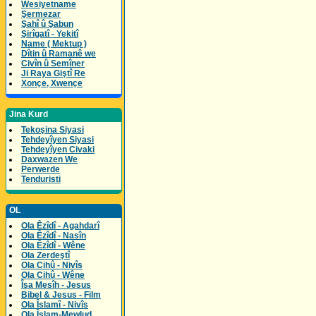
Wesiyetname
Şermezar
Şahî û Şabun
Şirîgatî - Yekitî
Name ( Mektup )
Dîtin û Ramanê we
Civîn û Semîner
Ji Raya Giştî Re
Xonçe, Xwençe
Jina Kurd
Tekoşina Siyasi
Tehdeyîyen Siyasi
Tehdeyîyen Civaki
Daxwazen We
Perwerde
Tenduristi
OL
Ola Êzîdî - Agahdarî
Ola Êzîdî - Nasîn
Ola Êzîdî - Wêne
Ola Zerdeştî
Ola Cihû - Nivîs
Ola Cihû - Wêne
Îsa Mesîh - Jesus
Bibel & Jesus - Film
Ola Îslamî - Nivîs
Ola Îslam-Mewlud