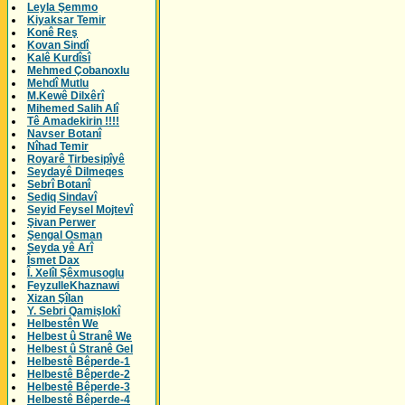
Leyla Şemmo
Kiyaksar Temir
Konê Reş
Kovan Sindî
Kalê Kurdîsî
Mehmed Çobanoxlu
Mehdî Mutlu
M.Kewê Dilxêrî
Mihemed Salih Alî
Tê Amadekirin !!!!
Navser Botanî
Nîhad Temir
Royarê Tirbesipîyê
Seydayê Dilmeqes
Sebrî Botanî
Sediq Sindavî
Seyid Feysel Mojtevî
Şivan Perwer
Şengal Osman
Seyda yê Arî
Îsmet Dax
Î. Xelîl Şêxmusoglu
FeyzulleKhaznawi
Xizan Şîlan
Y. Sebri Qamişlokî
Helbestên We
Helbest û Stranê We
Helbest û Stranê Gel
Helbestê Bêperde-1
Helbestê Bêperde-2
Helbestê Bêperde-3
Helbestê Bêperde-4