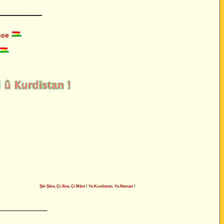
____________
nce
Şêr Şêre, Çi Jine, Çi Mêre ! Ya Kurdistan, Ya Neman !
______________