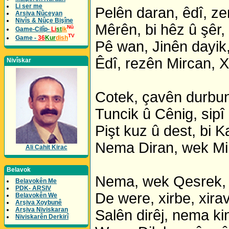
Li ser me
Pelên daran, êdî, zer
Arsiva Nûceyan
Nivîs & Nûçe Bişîne
Mêrên, bi hêz û şêr, 
Nû
Game-Cilîp-
Li
st
ik
TV
Game -
36
Kur
dish
Pê wan, Jinên dayik, 
Êdî, rezên Mircan, X
Nivîskar
Cotek, çavên durbun,
Tuncik û Cênig, sipî 
Pişt kuz û dest, bi K
Nema Diran, wek Mi
Ali Cahit Kirac
Belavok
Nema, wek Qesrek, 
Belavokên Me
PDK- ARSIV
De were, xirbe, xirav
Belavokên We
Arşiva Xoybunê
Arşiva Niviskaran
Salên dirêj, nema kin
Niviskarên Derkirî