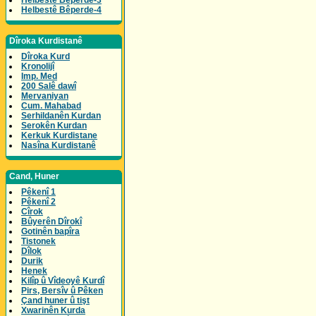
Helbestê Bêperde-3
Helbestê Bêperde-4
Dîroka Kurdistanê
Dîroka Kurd
Kronolijî
Imp. Med
200 Salê dawî
Mervaniyan
Cum. Mahabad
Serhildanên Kurdan
Serokên Kurdan
Kerkuk Kurdistane
Nasîna Kurdistanê
Cand, Huner
Pêkenî 1
Pêkenî 2
Cîrok
Bûyerên Dîrokî
Gotinên bapîra
Tistonek
Dîlok
Durik
Henek
Kilîp û Vîdeoyê Kurdî
Pirs, Bersîv û Pêken
Çand huner û tişt
Xwarinên Kurda