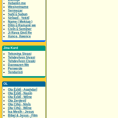
Xebatên me
Wesiyetname
Şermezar
Şahî û Şabun
Şirîgatî - Yekitî
Name ( Mektup )
Dîtin û Ramanê we
Civîn û Semîner
Ji Raya Giştî Re
Xonçe, Xwençe
Jina Kurd
Tekoşina Siyasi
Tehdeyîyen Siyasi
Tehdeyîyen Civaki
Daxwazen We
Perwerde
Tenduristi
OL
Ola Êzîdî - Agahdarî
Ola Êzîdî - Nasîn
Ola Êzîdî - Wêne
Ola Zerdeştî
Ola Cihû - Nivîs
Ola Cihû - Wêne
Îsa Mesîh - Jesus
Bibel & Jesus - Film