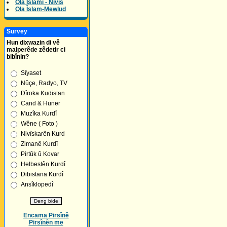
Ola Îslamî - Nivîs
Ola Îslam-Mewlud
Survey
Hun dixwazin di vê
malperêde zêdetir ci
bibînin?
Sîyaset
Nûçe, Radyo, TV
Dîroka Kudistan
Cand & Huner
Muzîka Kurdî
Wêne ( Foto )
Nivîskarên Kurd
Zimanê Kurdî
Pirtûk û Kovar
Helbestên Kurdî
Dibistana Kurdî
Ansîklopedî
Encama Pirsînê
Pirsînên me