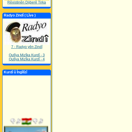
Rêxistinên Dijberê Tirka
Radyo Zindî ( Lîve )
7 - Radyo yên Zindî
Qutîya Mizîka Kurdî - 3
Qutîya Mizîka Kurdî - 4
Kurdî û Îngîlîzî