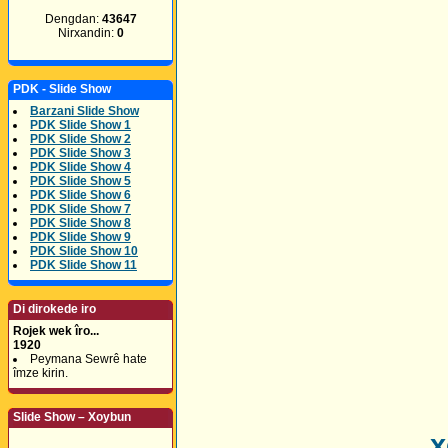
Dengdan:
43647
Nirxandin:
0
PDK - Slide Show
Barzani Slide Show
PDK Slide Show 1
PDK Slide Show 2
PDK Slide Show 3
PDK Slide Show 4
PDK Slide Show 5
PDK Slide Show 6
PDK Slide Show 7
PDK Slide Show 8
PDK Slide Show 9
PDK Slide Show 10
PDK Slide Show 11
Di dirokede iro
Rojek wek îro...
1920
Peymana Sewrê hate
îmze kirin.
Slide Show – Xoybun
x