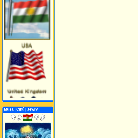
Musa | Cihû | Jewry
Perwerde ya Zimanê
Kurdî û Îngîlîzî