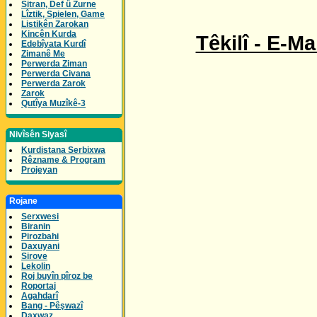
Sitran, Def û Zurne
Lîztik, Spielen, Game
Listikên Zarokan
Kincên Kurda
Têkilî - E-Ma
Edebîyata Kurdî
Zimanê Me
Perwerda Ziman
Perwerda Civana
Perwerda Zarok
Zarok
Qutîya Muzîkê-3
Nivîsên Siyasî
Kurdistana Serbixwa
Rêzname & Program
Projeyan
Rojane
Serxwesi
Biranin
Pirozbahi
Daxuyani
Sirove
Lekolin
Roj buyîn pîroz be
Roportaj
Agahdarî
Bang - Pêşwazî
Daxwaz