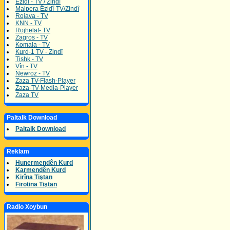
Êzidî - TV / Zindî
Malpera Êzidî-TV/Zindî
Rojava - TV
KNN - TV
Rojhelat- TV
Zagros - TV
Komala - TV
Kurd-1 TV - Zindî
Tishk - TV
Vîn - TV
Newroz - TV
Zaza TV-Flash-Player
Zaza-TV-Media-Player
Zaza TV
Paltalk Download
Paltalk Download
Reklam
Hunermendên Kurd
Karmendên Kurd
Kirîna Tiştan
Firotina Tiştan
Radio Xoybun