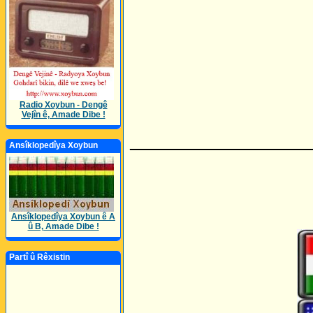
Radio Xoybun - Dengê
Vejîn ê, Amade Dibe !
________________
Ansîklopedîya Xoybun
Ansîklopedîya Xoybun ê A
û B, Amade Dibe !
Partî û Rêxistin