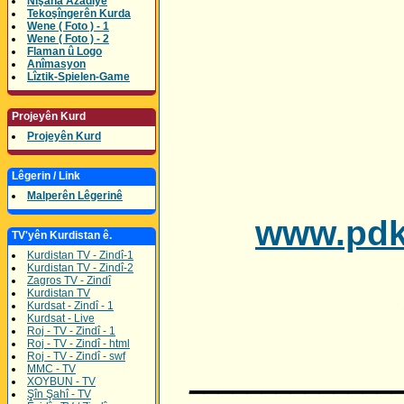
Nîşana Azadîyê
Tekoşîngerên Kurda
Wene ( Foto ) - 1
Wene ( Foto ) - 2
Flaman û Logo
Anîmasyon
Lîztik-Spielen-Game
Projeyên Kurd
Projeyên Kurd
Lêgerin / Link
Malperên Lêgerinê
www.pdk
TV'yên Kurdistan ê.
Kurdistan TV - Zindî-1
Kurdistan TV - Zindî-2
Zagros TV - Zindî
Kurdistan TV
Kurdsat - Zindî - 1
Kurdsat - Live
Roj - TV - Zindî - 1
Roj - TV - Zindî - html
Roj - TV - Zindî - swf
MMC - TV
______________
XOYBUN - TV
Şîn Şahî - TV