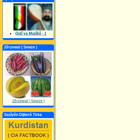
Qutî ya Muzîkê - 1
Zêrzewat ( Sewze )
Zêrzewat ( Sewze )
Sazîyên Dijberê Tirka