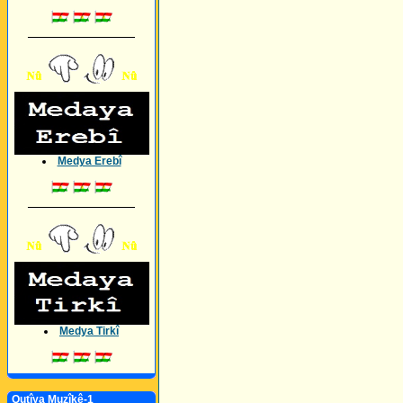
_________________
Medya Erebî
_________________
Medya Tirkî
Qutîya Muzîkê-1