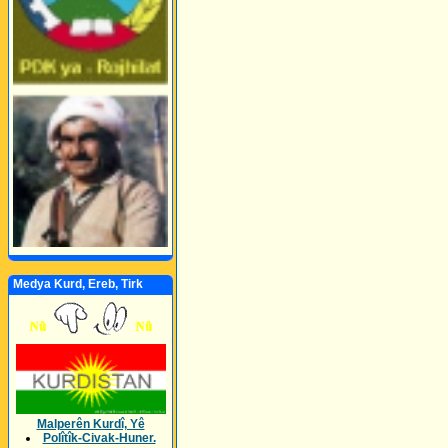
Medya Kurd, Ereb, Tirk
Malperên Kurdî, Yê
Polîtîk-Civak-Huner.