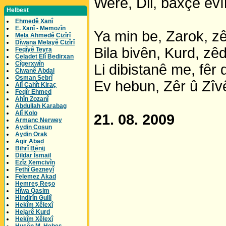
Were, Dil, baxçê evî
Helbest
Ehmedê Xanî
E. Xanî - Memozîn
Ya min be, Zarok, zê
Mela Ahmedê Cizîrî
Dîwana Melayê Cizîrî
Bila bivên, Kurd, zêd
Feqîyê Teyra
Celadet Elî Bedirxan
Cîgerxwîn
Li dibistanê me, fêr d
Ciwanê Abdal
Osman Sebrî
Ev hebun, Zêr û Zîv
Alî Cahît Kiraç
Feqîr Ehmed
Ahîn Zozanî
Abdullah Karabag
Alî Kolo
21. 08. 2009
Armanc Nerwey
Aydin Coşun
Aydin Orak
Agir Abad
Bihrî Bênij
Dildar Îsmail
Ezîz Xemcivîn
Fethî Gezneyî
Felemez Akad
Hemreş Reşo
Hîwa Qasim
Hindirîn Gullî
Hekîm Xêlexî
Hejarê Kurd
Hekîm Xêlexî