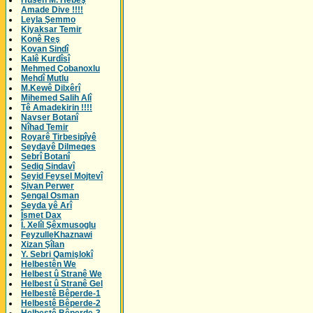
Husên M. Hebeş
Amade Dive !!!!
Leyla Şemmo
Kiyaksar Temir
Konê Reş
Kovan Sindî
Kalê Kurdîsî
Mehmed Çobanoxlu
Mehdî Mutlu
M.Kewê Dilxêrî
Mihemed Salih Alî
Tê Amadekirin !!!!
Navser Botanî
Nîhad Temir
Royarê Tirbesipîyê
Seydayê Dilmeqes
Sebrî Botanî
Sediq Sindavî
Seyid Feysel Mojtevî
Şivan Perwer
Şengal Osman
Seyda yê Arî
Îsmet Dax
Î. Xelîl Şêxmusoglu
FeyzulleKhaznawi
Xizan Şîlan
Y. Sebri Qamişlokî
Helbestên We
Helbest û Stranê We
Helbest û Stranê Gel
Helbestê Bêperde-1
Helbestê Bêperde-2