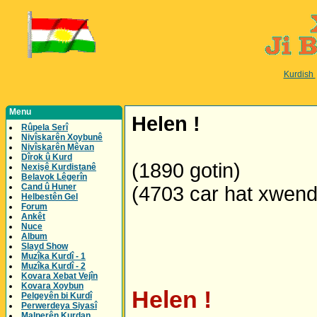
Kurdish
Menu
Helen !
Rûpela Serî
Nivîskarên Xoybunê
Nivîskarên Mêvan
Dîrok û Kurd
(1890 gotin)
Nexişê Kurdistanê
Belavok Lêgerîn
Cand û Huner
(4703 car hat xwen
Helbestên Gel
Forum
Ankêt
Nuce
Album
Slayd Show
Muzîka Kurdî - 1
Muzîka Kurdî - 2
Kovara Xebat Vejîn
Kovara Xoybun
Helen !
Pelgeyên bi Kurdî
Perwerdeya Siyasî
Malperên Kurdan