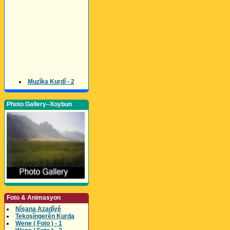
Muzîka Kurdî - 2
Photo Gallery–Xoybun
Foto & Animasyon
Nîşana Azadîyê
Tekoşîngerên Kurda
Wene ( Foto ) - 1