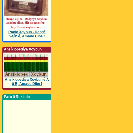
Radio Xoybun - Dengê
Vejîn ê, Amade Dibe !
Ansîklopedîya Xoybun
Ansîklopedîya Xoybun ê A
û B, Amade Dibe !
Partî û Rêxistin