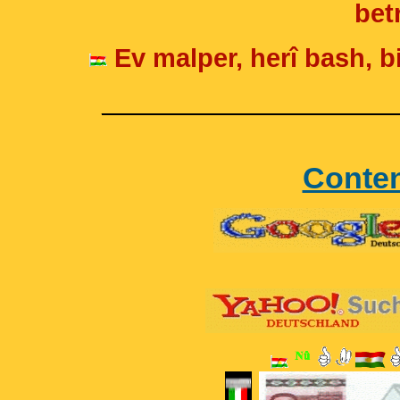
betr
Ev malper, herî bash, bi
____________________
Conte