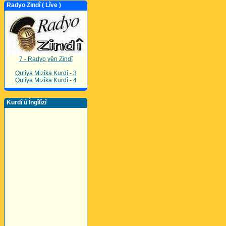
Radyo Zindî ( Lîve )
7 - Radyo yên Zindî
Qutîya Mizîka Kurdî - 3
Qutîya Mizîka Kurdî - 4
Kurdî û Îngîlîzî