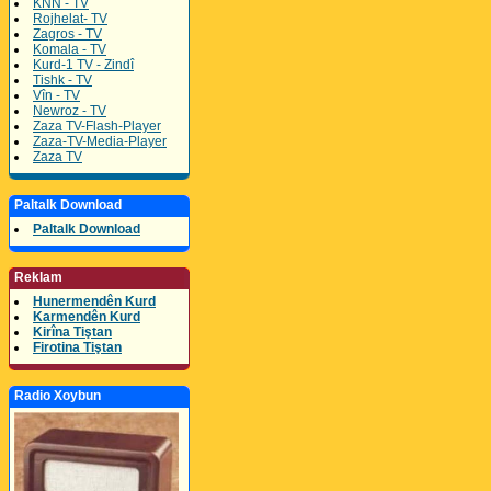
KNN - TV
Rojhelat- TV
Zagros - TV
Komala - TV
Kurd-1 TV - Zindî
Tishk - TV
Vîn - TV
Newroz - TV
Zaza TV-Flash-Player
Zaza-TV-Media-Player
Zaza TV
Paltalk Download
Paltalk Download
Reklam
Hunermendên Kurd
Karmendên Kurd
Kirîna Tiştan
Firotina Tiştan
Radio Xoybun