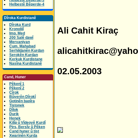
Helbestê Bêperde-3
Helbestê Bêperde-4
Dîroka Kurdistanê
Dîroka Kurd
Ali Cahit Kiraç
Kronolijî
Imp. Med
200 Salê dawî
Mervaniyan
Cum. Mahabad
alicahitkirac@yah
Serhildanên Kurdan
Serokên Kurdan
Kerkuk Kurdistane
Nasîna Kurdistanê
02.05.2003
Cand, Huner
Pêkenî 1
Pêkenî 2
Cîrok
Bûyerên Dîrokî
Gotinên bapîra
Tistonek
Dîlok
Durik
Henek
Kilîp û Vîdeoyê Kurdî
Pirs, Bersîv û Pêken
Çand huner û tişt
Xwarinên Kurda