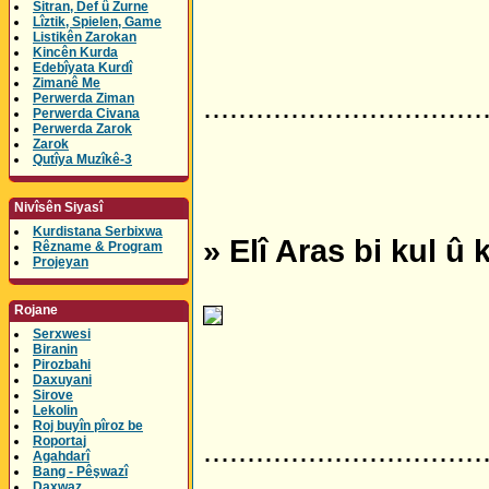
Sitran, Def û Zurne
Lîztik, Spielen, Game
Listikên Zarokan
Kincên Kurda
Edebîyata Kurdî
Zimanê Me
................................
Perwerda Ziman
Perwerda Civana
Perwerda Zarok
Zarok
Qutîya Muzîkê-3
Nivîsên Siyasî
Kurdistana Serbixwa
» Elî Aras bi kul û
Rêzname & Program
Projeyan
Rojane
Serxwesi
Biranin
Pirozbahi
Daxuyani
Sirove
Lekolin
Roj buyîn pîroz be
Roportaj
................................
Agahdarî
Bang - Pêşwazî
Daxwaz