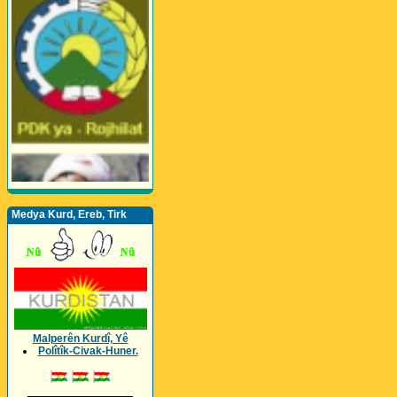
Medya Kurd, Ereb, Tirk
Malperên Kurdî, Yê
Polîtîk-Civak-Huner.
_________________