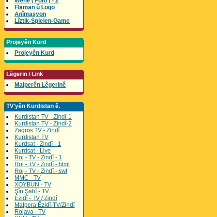
Wene ( Foto ) - 2
Flaman û Logo
Anîmasyon
Lîztik-Spielen-Game
Projeyên Kurd
Projeyên Kurd
Lêgerin / Link
Malperên Lêgerinê
TV'yên Kurdistan ê.
Kurdistan TV - Zindî-1
Kurdistan TV - Zindî-2
Zagros TV - Zindî
Kurdistan TV
Kurdsat - Zindî - 1
Kurdsat - Live
Roj - TV - Zindî - 1
Roj - TV - Zindî - html
Roj - TV - Zindî - swf
MMC - TV
XOYBUN - TV
Şîn Şahî - TV
Êzidî - TV / Zindî
Malpera Êzidî-TV/Zindî
Rojava - TV