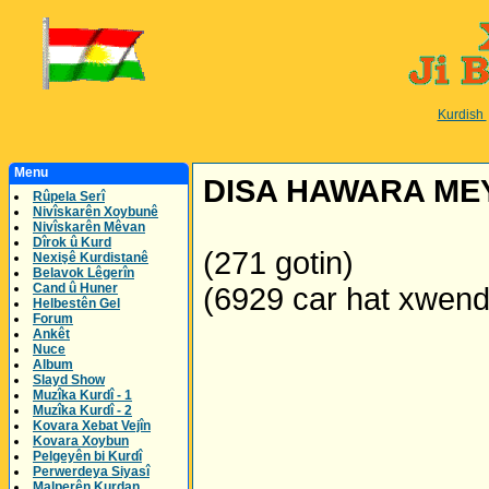
Kurdish
Menu
DISA HAWARA ME
Rûpela Serî
Nivîskarên Xoybunê
Nivîskarên Mêvan
Dîrok û Kurd
(271 gotin)
Nexişê Kurdistanê
Belavok Lêgerîn
Cand û Huner
(6929 car hat xwen
Helbestên Gel
Forum
Ankêt
Nuce
Album
Slayd Show
Muzîka Kurdî - 1
Muzîka Kurdî - 2
Kovara Xebat Vejîn
Kovara Xoybun
Pelgeyên bi Kurdî
Perwerdeya Siyasî
Malperên Kurdan