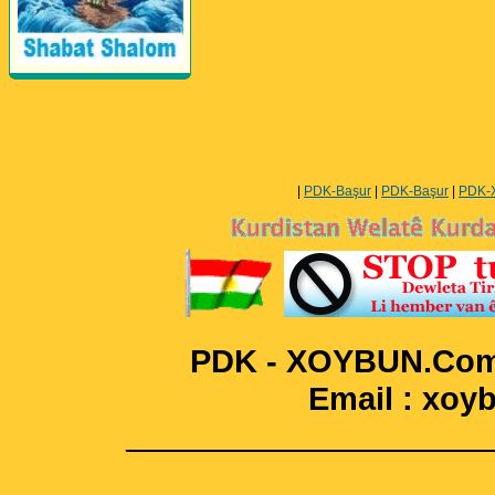
Perwerde ya Zimanê
Kurdî û Îngîlîzî
|
PDK-Başur
|
PDK-Başur
|
PDK-
PDK - XOYBUN.Com 
Email : xo
____________________