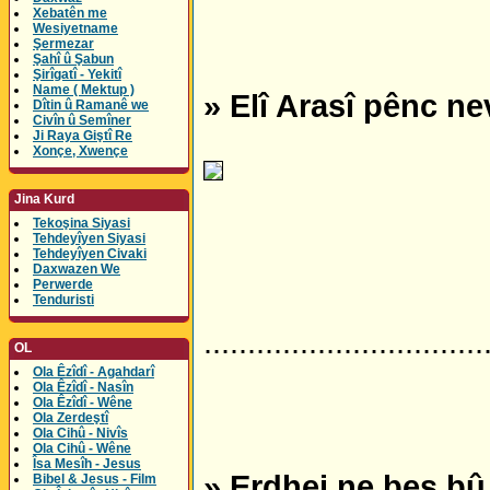
Xebatên me
Wesiyetname
Şermezar
Şahî û Şabun
Şirîgatî - Yekitî
Name ( Mektup )
» Elî Arasî pênc ne
Dîtin û Ramanê we
Civîn û Semîner
Ji Raya Giştî Re
Xonçe, Xwençe
Jina Kurd
Tekoşina Siyasi
Tehdeyîyen Siyasi
Tehdeyîyen Civaki
Daxwazen We
Perwerde
Tenduristi
................................
OL
Ola Êzîdî - Agahdarî
Ola Êzîdî - Nasîn
Ola Êzîdî - Wêne
Ola Zerdeştî
Ola Cihû - Nivîs
Ola Cihû - Wêne
Îsa Mesîh - Jesus
» Erdhej ne bes bû 
Bibel & Jesus - Film