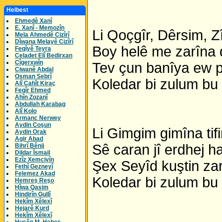
Helbest
Ehmedê Xanî
E. Xanî - Memozîn
Li Qoçgîr, Dêrsim, 
Mela Ahmedê Cizîrî
Dîwana Melayê Cizîrî
Boy helê me zarîna
Feqîyê Teyra
Celadet Elî Bedirxan
Cîgerxwîn
Tev çun banîya ew 
Ciwanê Abdal
Osman Sebrî
Koledar bi zulum bu
Alî Cahît Kiraç
Feqîr Ehmed
Ahîn Zozanî
Abdullah Karabag
Alî Kolo
Armanc Nerwey
Aydin Coşun
Li Gimgim gimîna tif
Aydin Orak
Agir Abad
Sê caran jî erdhej h
Bihrî Bênij
Dildar Îsmail
Ezîz Xemcivîn
Şex Seyîd kuştin za
Fethî Gezneyî
Felemez Akad
Koledar bi zulum bu
Hemreş Reşo
Hîwa Qasim
Hindirîn Gullî
Hekîm Xêlexî
Hejarê Kurd
Hekîm Xêlexî