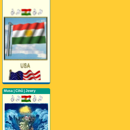
Musa | Cihû | Jewry