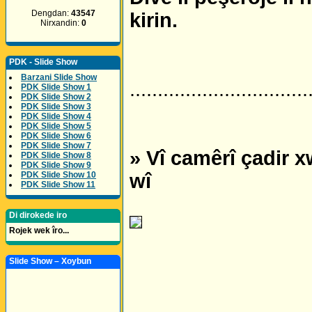
Dengdan:
43547
kirin.
Nirxandin:
0
PDK - Slide Show
Barzani Slide Show
................................
PDK Slide Show 1
PDK Slide Show 2
PDK Slide Show 3
PDK Slide Show 4
PDK Slide Show 5
PDK Slide Show 6
PDK Slide Show 7
» Vî camêrî çadir 
PDK Slide Show 8
PDK Slide Show 9
PDK Slide Show 10
wî
PDK Slide Show 11
Di dirokede iro
Rojek wek îro...
Slide Show – Xoybun