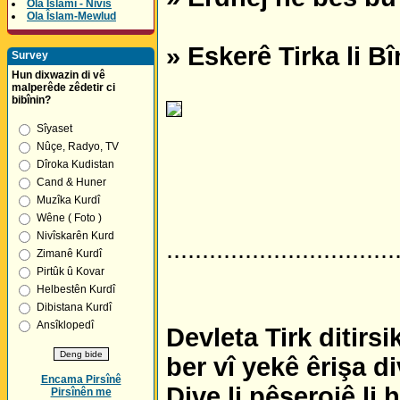
Ola Îslamî - Nivîs
Ola Îslam-Mewlud
» Eskerê Tirka li 
Survey
Hun dixwazin di vê
malperêde zêdetir ci
bibînin?
Sîyaset
Nûçe, Radyo, TV
Dîroka Kudistan
Cand & Huner
Muzîka Kurdî
Wêne ( Foto )
Nivîskarên Kurd
................................
Zimanê Kurdî
Pirtûk û Kovar
Helbestên Kurdî
Dibistana Kurdî
Ansîklopedî
Devleta Tirk ditirs
ber vî yekê êrişa d
Encama Pirsînê
Dive li pêşerojê li
Pirsînên me