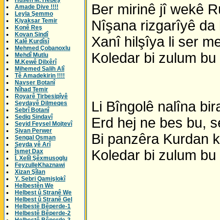
Husên M. Hebeş
Ber mirinê jî wekê 
Amade Dive !!!!
Leyla Şemmo
Kiyaksar Temir
Nîşana rizgarîyê da 
Konê Reş
Kovan Sindî
Xanî hilşîya li ser me
Kalê Kurdîsî
Mehmed Çobanoxlu
Koledar bi zulum bu
Mehdî Mutlu
M.Kewê Dilxêrî
Mihemed Salih Alî
Tê Amadekirin !!!!
Navser Botanî
Nîhad Temir
Royarê Tirbesipîyê
Li Bîngolê nalîna bi
Seydayê Dilmeqes
Sebrî Botanî
Sediq Sindavî
Erd hej ne bes bu, s
Seyid Feysel Mojtevî
Şivan Perwer
Bi panzêra Kurdan k
Şengal Osman
Seyda yê Arî
Koledar bi zulum bu
Îsmet Dax
Î. Xelîl Şêxmusoglu
FeyzulleKhaznawi
Xizan Şîlan
Y. Sebri Qamişlokî
Helbestên We
Helbest û Stranê We
Helbest û Stranê Gel
Helbestê Bêperde-1
Helbestê Bêperde-2