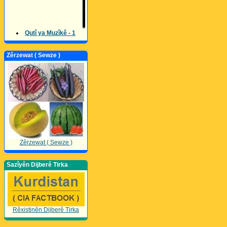
Qutî ya Muzîkê - 1
Zêrzewat ( Sewze )
Zêrzewat ( Sewze )
Sazîyên Dijberê Tirka
Rêxistinên Dijberê Tirka