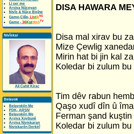
Li ser me
DISA HAWARA ME
Arsiva Nûceyan
Nivîs & Nûçe Bişîne
Nû
Game-Cilîp-
Li
st
ik
TV
Game -
36
Kur
dish
Disa mal xirav bu za
Nivîskar
Mize Çewlig xanedan
Mirin hat bi jin kal z
Koledar bi zulum bu
Ali Cahit Kirac
Tim dêv rabun hembe
Belavok
Qaşo xudî dîn û îma
Belavokên Me
PDK- ARSIV
Ferman şand kuştin l
Belavokên We
Arşiva Xoybunê
Arşiva Niviskaran
Koledar bi zulum bu
Niviskarên Derkirî