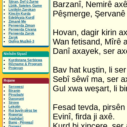
Sitran, Def û Zurne
Barzanî, Nemirê axê
Lîztik, Spielen, Game
Listikên Zarokan
Pêşmerge, Şervanê 
Kincên Kurda
Edebîyata Kurdî
Zimanê Me
Perwerda Ziman
Perwerda Civana
Hovan, dagir kirin a
Perwerda Zarok
Zarok
Wan fetisand, Mîrê 
Qutîya Muzîkê-3
Danî axayek, ser ax
Nivîsên Siyasî
Kurdistana Serbixwa
Rêzname & Program
Bav hat kuştin, li se
Projeyan
Sebî sêwî ma, ser a
Rojane
Gul xwa weşart, li bi
Serxwesi
Biranin
Pirozbahi
Daxuyani
Sirove
Fesad tevda, pirsên
Lekolin
Roj buyîn pîroz be
Evinî, firda ji axê.
Roportaj
Agahdarî
Bang - Pêşwazî
Kurd bi xinçere, ser
Daxwaz