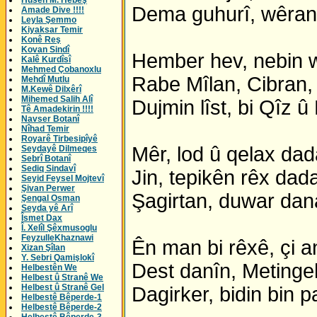
Husên M. Hebeş
Dema guhurî, wêran
Amade Dive !!!!
Leyla Şemmo
Kiyaksar Temir
Konê Reş
Kovan Sindî
Hember hev, nebin 
Kalê Kurdîsî
Mehmed Çobanoxlu
Rabe Mîlan, Cibran,
Mehdî Mutlu
M.Kewê Dilxêrî
Mihemed Salih Alî
Dujmin lîst, bi Qîz û
Tê Amadekirin !!!!
Navser Botanî
Nîhad Temir
Royarê Tirbesipîyê
Mêr, lod û qelax dad
Seydayê Dilmeqes
Sebrî Botanî
Sediq Sindavî
Jin, tepikên rêx dada
Seyid Feysel Mojtevî
Şivan Perwer
Şagirtan, duwar dan
Şengal Osman
Seyda yê Arî
Îsmet Dax
Î. Xelîl Şêxmusoglu
FeyzulleKhaznawi
Ên man bi rêxê, çi a
Xizan Şîlan
Y. Sebri Qamişlokî
Dest danîn, Metinge
Helbestên We
Helbest û Stranê We
Helbest û Stranê Gel
Dagirker, bidin bin p
Helbestê Bêperde-1
Helbestê Bêperde-2