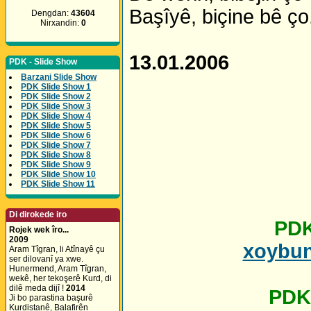
Başîyê, biçine bê ço
Dengdan:
43604
Nirxandin:
0
13.01.2006
PDK - Slide Show
Barzani Slide Show
PDK Slide Show 1
PDK Slide Show 2
PDK Slide Show 3
PDK Slide Show 4
PDK Slide Show 5
PDK Slide Show 6
PDK Slide Show 7
PDK Slide Show 8
PDK Slide Show 9
PDK Slide Show 10
PDK Slide Show 11
Di dirokede iro
PDK
Rojek wek îro...
2009
xoybun
Aram Tîgran, li Atînayê çu
ser dilovanî ya xwe.
Hunermend, Aram Tîgran,
wekê, her tekoşerê Kurd, di
dilê meda dijî !
2014
PDK
Ji bo parastina başurê
Kurdistanê, Balafirên