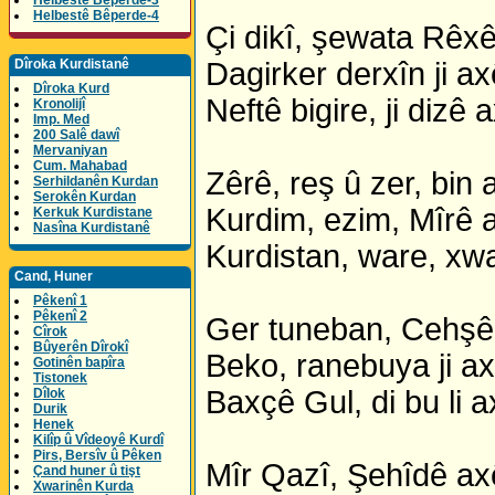
Helbestê Bêperde-3
Helbestê Bêperde-4
Çi dikî, şewata Rêxê
Dîroka Kurdistanê
Dagirker derxîn ji ax
Dîroka Kurd
Neftê bigire, ji dizê 
Kronolijî
Imp. Med
200 Salê dawî
Mervaniyan
Cum. Mahabad
Zêrê, reş û zer, bin 
Serhildanên Kurdan
Serokên Kurdan
Kurdim, ezim, Mîrê 
Kerkuk Kurdistane
Nasîna Kurdistanê
Kurdistan, ware, xw
Cand, Huner
Pêkenî 1
Pêkenî 2
Ger tuneban, Cehşê
Cîrok
Bûyerên Dîrokî
Beko, ranebuya ji ax
Gotinên bapîra
Tistonek
Baxçê Gul, di bu li a
Dîlok
Durik
Henek
Kilîp û Vîdeoyê Kurdî
Pirs, Bersîv û Pêken
Mîr Qazî, Şehîdê ax
Çand huner û tişt
Xwarinên Kurda