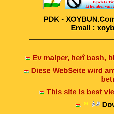
PDK - XOYBUN.Com 
Email : xo
____________________
Ev malper, herî bash, bi
Diese WebSeite wird am
betr
This site is best v
Dow