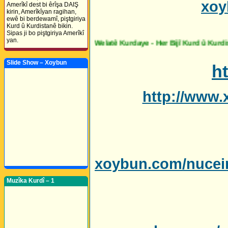
xoy
Amerîkî dest bi êrîşa DAIŞ
kirin, Amerîkîyan ragihan,
ewê bi berdewamî, piştgiriya
Kurd û Kurdistanê bikin.
Sipas ji bo piştgiriya Amerîkî
yan.
Slide Show – Xoybun
h
http://www.
xoybun.com/nucei
Muzîka Kurdî – 1