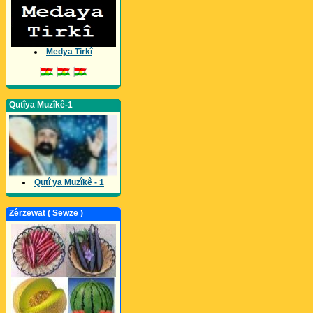
Medya Tirkî
Qutîya Muzîkê-1
Qutî ya Muzîkê - 1
Zêrzewat ( Sewze )