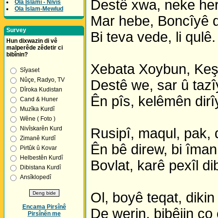
Destê xwa, neke her
Ola Îslamî - Nivîs
Ola Îslam-Mewlud
Mar hebe, Boncîyê q
Survey
Bi teva vede, li qulê.
Hun dixwazin di vê
malperêde zêdetir ci
bibînin?
Xebata Xoybun, Keş
Sîyaset
Nûçe, Radyo, TV
Destê we, sar û tazî
Dîroka Kudistan
Ên pîs, kelêmên dirî
Cand & Huner
Muzîka Kurdî
Wêne ( Foto )
Nivîskarên Kurd
Rusipî, maqul, pak, 
Zimanê Kurdî
Ên bê direw, bi îman
Pirtûk û Kovar
Helbestên Kurdî
Bovlat, karê pexîl di
Dibistana Kurdî
Ansîklopedî
Ol, boyê teqat, dikin
Encama Pirsînê
De werin, bibêjin ço 
Pirsînên me