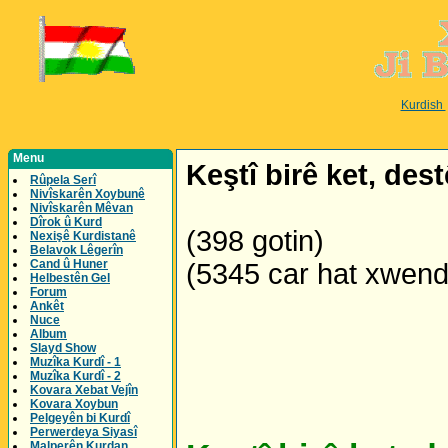
Kurdish
Menu
Keştî birê ket, dest
Rûpela Serî
Nivîskarên Xoybunê
Nivîskarên Mêvan
Dîrok û Kurd
(398 gotin)
Nexişê Kurdistanê
Belavok Lêgerîn
Cand û Huner
(5345 car hat xwen
Helbestên Gel
Forum
Ankêt
Nuce
Album
Slayd Show
Muzîka Kurdî - 1
Muzîka Kurdî - 2
Kovara Xebat Vejîn
Kovara Xoybun
Pelgeyên bi Kurdî
Perwerdeya Siyasî
Malperên Kurdan