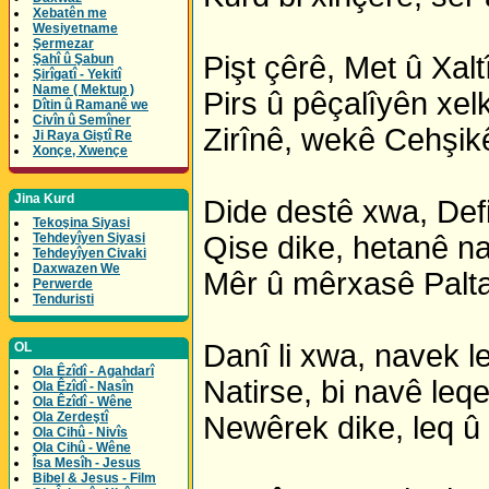
Xebatên me
Wesiyetname
Şermezar
Pişt çêrê, Met û Xalt
Şahî û Şabun
Şirîgatî - Yekitî
Name ( Mektup )
Pirs û pêçalîyên xel
Dîtin û Ramanê we
Civîn û Semîner
Zirînê, wekê Cehşik
Ji Raya Giştî Re
Xonçe, Xwençe
Jina Kurd
Dide destê xwa, Def
Tekoşina Siyasi
Tehdeyîyen Siyasi
Qise dike, hetanê na
Tehdeyîyen Civaki
Daxwazen We
Mêr û mêrxasê Palt
Perwerde
Tenduristi
Danî li xwa, navek l
OL
Ola Êzîdî - Agahdarî
Natirse, bi navê leq
Ola Êzîdî - Nasîn
Ola Êzîdî - Wêne
Ola Zerdeştî
Newêrek dike, leq û 
Ola Cihû - Nivîs
Ola Cihû - Wêne
Îsa Mesîh - Jesus
Bibel & Jesus - Film