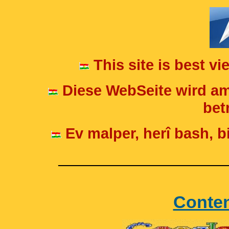
This site is best v
Diese WebSeite wird am
betr
Ev malper, herî bash, bi
____________________
Conte