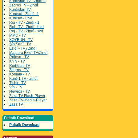
Kurdistan TV - Zindî-2
Zagros TV - Zindî
Kurdistan TV
Kurdsat - Zindî - 1
Kurdsat - Live
Roj - TV - Zindî - 1
Roj - TV - Zindî - html
Roj - TV - Zindî - swf
MMC - TV
XOYBUN - TV
Şîn Şahî - TV
Êzidî - TV / Zindî
Malpera Êzidî-TV/Zindî
Rojava - TV
KNN - TV
Rojhelat- TV
Zagros - TV
Komala - TV
Kurd-1 TV - Zindî
Tishk - TV
Vîn - TV
Newroz - TV
Zaza TV-Flash-Player
Zaza-TV-Media-Player
Zaza TV
Paltalk Download
Paltalk Download