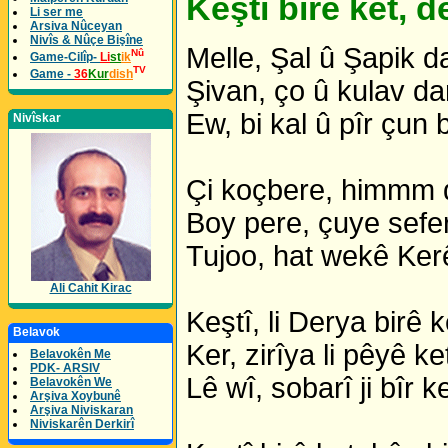
Keştî birê ket, d
Li ser me
Arsiva Nûceyan
Nivîs & Nûçe Bişîne
Melle, Şal û Şapik d
Nû
Game-Cilîp-
Li
st
ik
TV
Game -
36
Kur
dish
Şivan, ço û kulav da
Ew, bi kal û pîr çun 
Nivîskar
Çi koçbere, himmm 
Boy pere, çuye sefe
Tujoo, hat wekê Ker
Ali Cahit Kirac
Keştî, li Derya birê k
Belavok
Ker, zirîya li pêyê ke
Belavokên Me
PDK- ARSIV
Lê wî, sobarî ji bîr ke
Belavokên We
Arşiva Xoybunê
Arşiva Niviskaran
Niviskarên Derkirî