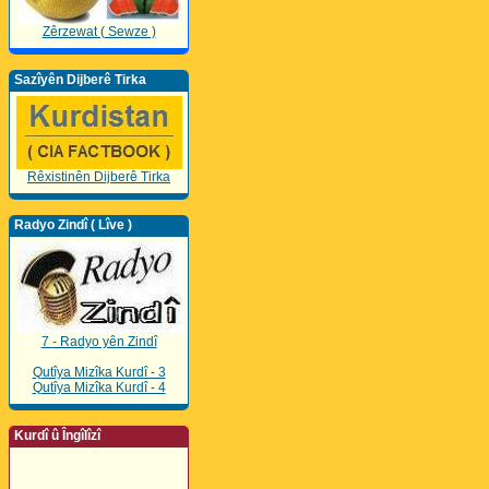
Zêrzewat ( Sewze )
Sazîyên Dijberê Tirka
Rêxistinên Dijberê Tirka
Radyo Zindî ( Lîve )
7 - Radyo yên Zindî
Qutîya Mizîka Kurdî - 3
Qutîya Mizîka Kurdî - 4
Kurdî û Îngîlîzî