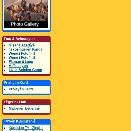
Foto & Animasyon
Nîşana Azadîyê
Tekoşîngerên Kurda
Wene ( Foto ) - 1
Wene ( Foto ) - 2
Flaman û Logo
Anîmasyon
Lîztik-Spielen-Game
Projeyên Kurd
Projeyên Kurd
Lêgerin / Link
Malperên Lêgerinê
TV'yên Kurdistan ê.
Kurdistan TV - Zindî-1