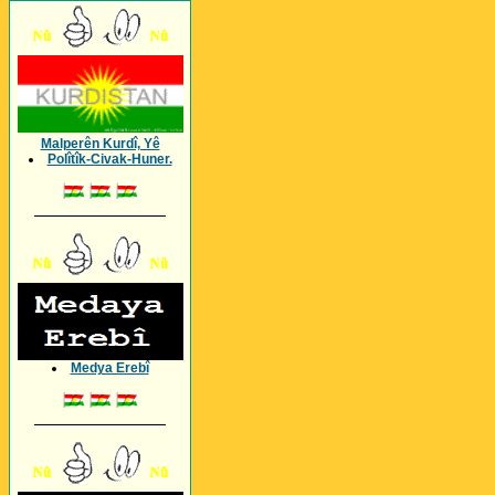
Malperên Kurdî, Yê
Polîtîk-Civak-Huner.
_________________
Medya Erebî
_________________