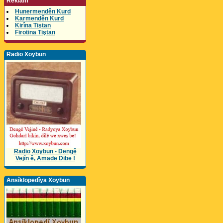
Reklam
Hunermendên Kurd
Karmendên Kurd
Kirîna Tiştan
Firotina Tiştan
Radio Xoybun
Radio Xoybun - Dengê
Vejîn ê, Amade Dibe !
Ansîklopedîya Xoybun