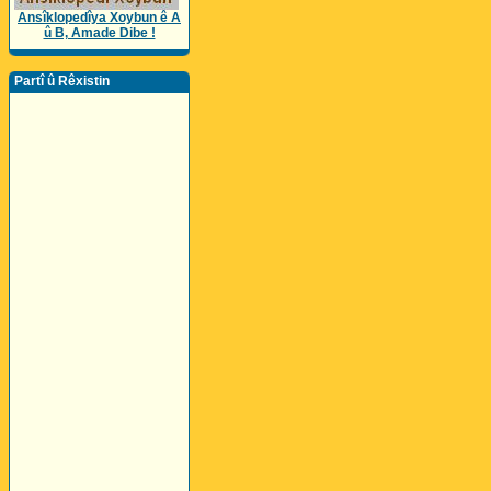
Ansîklopedîya Xoybun ê A
û B, Amade Dibe !
Partî û Rêxistin