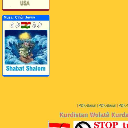
Musa | Cihû | Jewry
Perwerde ya Zimanê
Kurdî û Îngîlîzî
|
PDK-Başur
|
PDK-Başur
|
PDK-