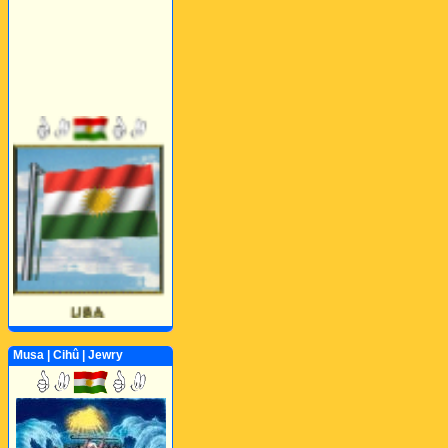
Musa | Cihû | Jewry