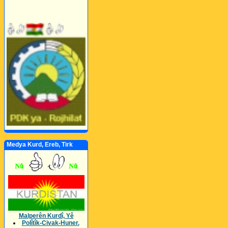
Medya Kurd, Ereb, Tirk
Malperên Kurdî, Yê
Polîtîk-Civak-Huner.