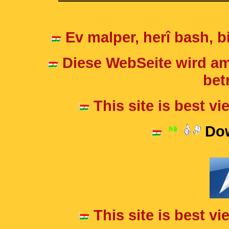
Ev malper, herî bash, bi
Diese WebSeite wird am
betr
This site is best v
Dow
This site is best v