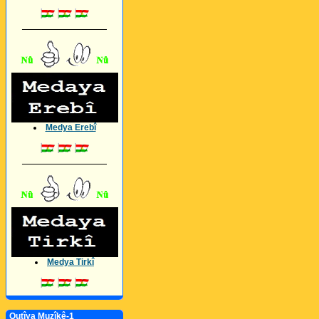
_________________
Medya Erebî
_________________
Medya Tirkî
Qutîya Muzîkê-1