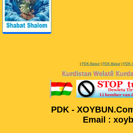
Perwerde ya Zimanê
Kurdî û Îngîlîzî
|
PDK-Başur
|
PDK-Başur
|
PDK-
PDK - XOYBUN.Com 
Email : xo
____________________