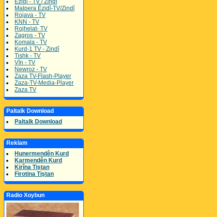
Êzidî - TV / Zindî
Malpera Êzidî-TV/Zindî
Rojava - TV
KNN - TV
Rojhelat- TV
Zagros - TV
Komala - TV
Kurd-1 TV - Zindî
Tishk - TV
Vîn - TV
Newroz - TV
Zaza TV-Flash-Player
Zaza-TV-Media-Player
Zaza TV
Paltalk Download
Paltalk Download
Reklam
Hunermendên Kurd
Karmendên Kurd
Kirîna Tiştan
Firotina Tiştan
Radio Xoybun