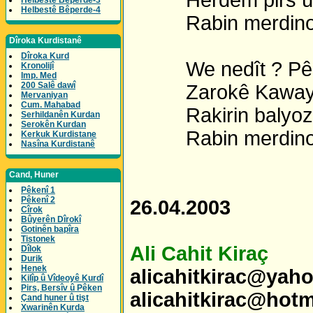
Herdem pirs û nif
Helbestê Bêperde-3
Helbestê Bêperde-4
Rabin merdino b
Dîroka Kurdistanê
Dîroka Kurd
We nedît ? Pêşm
Kronolijî
Imp. Med
200 Salê dawî
Zarokê Kawayê 
Mervaniyan
Cum. Mahabad
Rakirin balyozê
Serhildanên Kurdan
Serokên Kurdan
Rabin merdino b
Kerkuk Kurdistane
Nasîna Kurdistanê
Cand, Huner
Pêkenî 1
Pêkenî 2
26.04.2003
Cîrok
Bûyerên Dîrokî
Gotinên bapîra
Tistonek
Ali Cahit Kiraç
Dîlok
Durik
Henek
alicahitkirac@yah
Kilîp û Vîdeoyê Kurdî
Pirs, Bersîv û Pêken
alicahitkirac@hot
Çand huner û tişt
Xwarinên Kurda