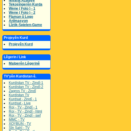
Nîşana Azadîyê
Tekoşîngerên Kurda
Wene ( Foto ) - 1
Wene ( Foto ) - 2
Flaman û Logo
Anîmasyon
Lîztik-Spielen-Game
Projeyên Kurd
Projeyên Kurd
Lêgerin / Link
Malperên Lêgerinê
TV'yên Kurdistan ê.
Kurdistan TV - Zindî-1
Kurdistan TV - Zindî-2
Zagros TV - Zindî
Kurdistan TV
Kurdsat - Zindî - 1
Kurdsat - Live
Roj - TV - Zindî - 1
Roj - TV - Zindî - html
Roj - TV - Zindî - swf
MMC - TV
XOYBUN - TV
Şîn Şahî - TV