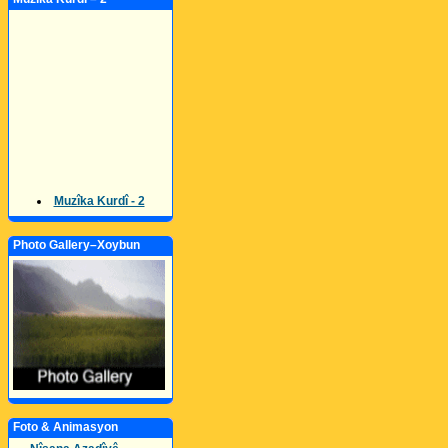
Muzîka Kurdî - 2
Photo Gallery–Xoybun
Foto & Animasyon