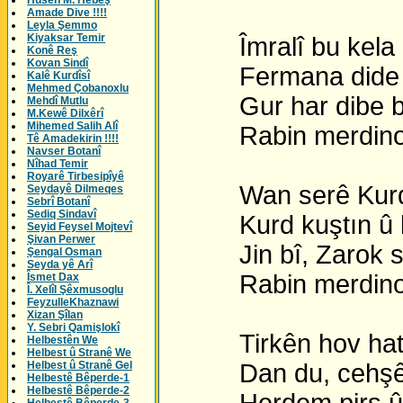
Husên M. Hebeş
Amade Dive !!!!
Leyla Şemmo
Kiyaksar Temir
Îmralî bu kela 
Konê Reş
Kovan Sindî
Fermana dide bi
Kalê Kurdîsî
Mehmed Çobanoxlu
Gur har dibe bi 
Mehdî Mutlu
M.Kewê Dilxêrî
Mihemed Salih Alî
Rabin merdino b
Tê Amadekirin !!!!
Navser Botanî
Nîhad Temir
Royarê Tirbesipîyê
Wan serê Kurdan 
Seydayê Dilmeqes
Sebrî Botanî
Sediq Sindavî
Kurd kuştın û bin
Seyid Feysel Mojtevî
Şivan Perwer
Jin bî, Zarok sêw
Şengal Osman
Seyda yê Arî
Rabin merdino b
Îsmet Dax
Î. Xelîl Şêxmusoglu
FeyzulleKhaznawi
Xizan Şîlan
Y. Sebri Qamişlokî
Tirkên hov hatin
Helbestên We
Helbest û Stranê We
Helbest û Stranê Gel
Dan du, cehşê bi
Helbestê Bêperde-1
Helbestê Bêperde-2