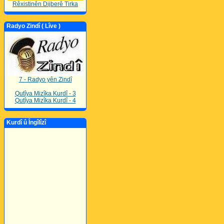
Rêxistinên Dijberê Tirka
Radyo Zindî ( Lîve )
7 - Radyo yên Zindî
Qutîya Mizîka Kurdî - 3
Qutîya Mizîka Kurdî - 4
Kurdî û Îngîlîzî