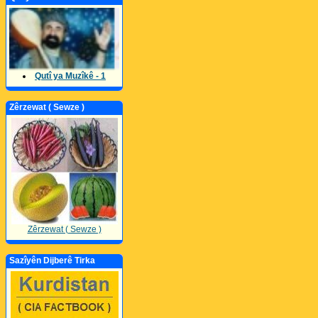
Qutî ya Muzîkê - 1
Zêrzewat ( Sewze )
Zêrzewat ( Sewze )
Sazîyên Dijberê Tirka