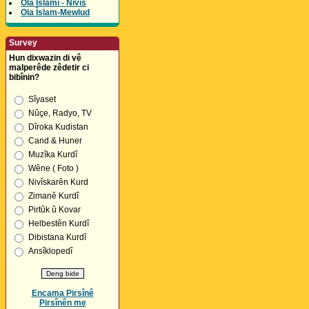
Ola Îslamî - Nivîs
Ola Îslam-Mewlud
Survey
Hun dixwazin di vê
malperêde zêdetir ci
bibînin?
Sîyaset
Nûçe, Radyo, TV
Dîroka Kudistan
Cand & Huner
Muzîka Kurdî
Wêne ( Foto )
Nivîskarên Kurd
Zimanê Kurdî
Pirtûk û Kovar
Helbestên Kurdî
Dibistana Kurdî
Ansîklopedî
Encama Pirsînê
Pirsînên me