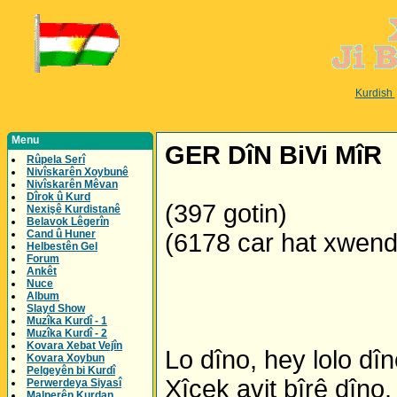
Kurdish
Menu
GER DîN BiVi MîR
Rûpela Serî
Nivîskarên Xoybunê
Nivîskarên Mêvan
Dîrok û Kurd
(397 gotin)
Nexişê Kurdistanê
Belavok Lêgerîn
Cand û Huner
(6178 car hat xwen
Helbestên Gel
Forum
Ankêt
Nuce
Album
Slayd Show
Muzîka Kurdî - 1
Muzîka Kurdî - 2
Kovara Xebat Vejîn
Lo dîno, hey lolo dîn
Kovara Xoybun
Pelgeyên bi Kurdî
Xîçek avit bîrê dîno.
Perwerdeya Siyasî
Malperên Kurdan