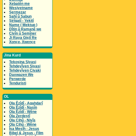
Xebatên me
Wesiyetname
Şermezar
Şahî û Şabun
Şirîgatî - Yekitî
Name ( Mektup )
Dîtin û Ramanê we
Civîn û Semîner
Ji Raya Giştî Re
Xonçe, Xwençe
Jina Kurd
Tekoşina Siyasi
Tehdeyîyen Siyasi
Tehdeyîyen Civaki
Daxwazen We
Perwerde
Tenduristi
OL
Ola Êzîdî - Agahdarî
Ola Êzîdî - Nasîn
Ola Êzîdî - Wêne
Ola Zerdeştî
Ola Cihû - Nivîs
Ola Cihû - Wêne
Îsa Mesîh - Jesus
Bibel & Jesus - Film