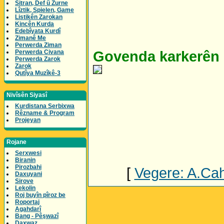
Sitran, Def û Zurne
Lîztik, Spielen, Game
Listikên Zarokan
Kincên Kurda
Edebîyata Kurdî
Zimanê Me
Perwerda Ziman
Perwerda Civana
Govenda karkerên
Perwerda Zarok
Zarok
Qutîya Muzîkê-3
Nivîsên Siyasî
Kurdistana Serbixwa
Rêzname & Program
Projeyan
Rojane
Serxwesi
Biranin
Pirozbahi
[
Vegere: A.Cahi
Daxuyani
Sirove
Lekolin
Roj buyîn pîroz be
Roportaj
Agahdarî
Bang - Pêşwazî
Daxwaz