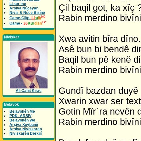
Li ser me
Çil baqil got, ka xîç 
Arsiva Nûceyan
Nivîs & Nûçe Bişîne
Rabin merdino bivîni
Nû
Game-Cilîp-
Li
st
ik
TV
Game -
36
Kur
dish
Xwa avitin bîra dîno.
Nivîskar
Asê bun bi bendê di
Baqil bun pê kenê di
Rabin merdino bivîni
Gundî bazdan duyê 
Ali Cahit Kirac
Xwarin xwar ser text
Belavok
Gotin Mîr´ra nevên d
Belavokên Me
PDK- ARSIV
Rabin merdino bivîni
Belavokên We
Arşiva Xoybunê
Arşiva Niviskaran
Niviskarên Derkirî