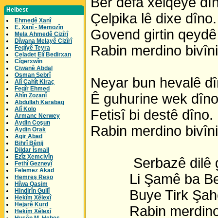
Ber defa xelqêye dî
Helbest
Çelpika lê dixe dîno.
Ehmedê Xanî
E. Xanî - Memozîn
Govend girtin qeydê
Mela Ahmedê Cizîrî
Dîwana Melayê Cizîrî
Rabin merdino bivîni
Feqîyê Teyra
Celadet Elî Bedirxan
Cîgerxwîn
Ciwanê Abdal
Osman Sebrî
Neyar bun hevalê dî
Alî Cahît Kiraç
Feqîr Ehmed
Ê guhurine wek dîn
Ahîn Zozanî
Abdullah Karabag
Alî Kolo
Fetisî bi destê dîno.
Armanc Nerwey
Aydin Coşun
Rabin merdino bivîni
Aydin Orak
Agir Abad
Bihrî Bênij
Dildar Îsmail
Ezîz Xemcivîn
Serbazê dilê g
Fethî Gezneyî
Felemez Akad
Li Şamê ba Bee
Hemreş Reşo
Hîwa Qasim
Hindirîn Gullî
Buye Tirk Şahê
Hekîm Xêlexî
Hejarê Kurd
Rabin merdino b
Hekîm Xêlexî