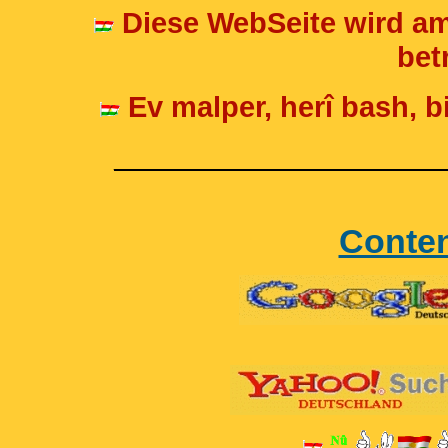
Diese WebSeite wird am
betr
Ev malper, herî bash, bi
____________________
Conte