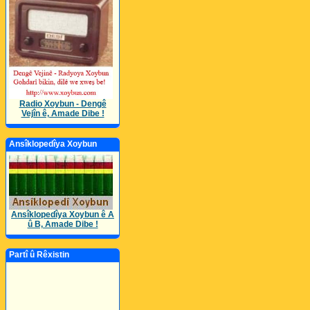
Radio Xoybun - Dengê
Vejîn ê, Amade Dibe !
Ansîklopedîya Xoybun
Ansîklopedîya Xoybun ê A
û B, Amade Dibe !
Partî û Rêxistin