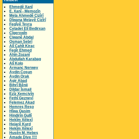
Helbest
Ehmedê Xanî
E. Xanî - Memozîn
Mela Ahmedê Cizîrî
Dîwana Melayê Cizîrî
Feqîyê Teyra
Celadet Elî Bedirxan
Cîgerxwîn
Ciwanê Abdal
Osman Sebrî
Alî Cahît Kiraç
Feqîr Ehmed
Ahîn Zozanî
Abdullah Karabag
Alî Kolo
Armanc Nerwey
Aydin Coşun
Aydin Orak
Agir Abad
Bihrî Bênij
Dildar Îsmail
Ezîz Xemcivîn
Fethî Gezneyî
Felemez Akad
Hemreş Reşo
Hîwa Qasim
Hindirîn Gullî
Hekîm Xêlexî
Hejarê Kurd
Hekîm Xêlexî
Husên M. Hebeş
Amade Dive !!!!