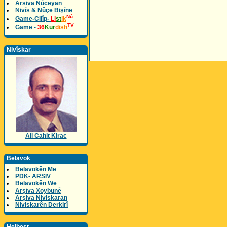
Arsiva Nûceyan
Nivîs & Nûçe Bişîne
Nû
Game-Cilîp-
Li
st
ik
TV
Game -
36
Kur
dish
Nivîskar
Ali Cahit Kirac
Belavok
Belavokên Me
PDK- ARSIV
Belavokên We
Arşiva Xoybunê
Arşiva Niviskaran
Niviskarên Derkirî