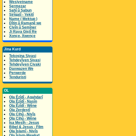
Wesiyetname
Şermezar
Şahî û Şabun
Şirîgatî - Yekitî
Name ( Mektup )
Dîtin û Ramanê we
Civîn û Semîner
Ji Raya Giştî Re
Xonçe, Xwençe
Jina Kurd
Tekoşina Siyasi
Tehdeyîyen Siyasi
Tehdeyîyen Civaki
Daxwazen We
Perwerde
Tenduristi
OL
Ola Êzîdî - Agahdarî
Ola Êzîdî - Nasîn
Ola Êzîdî - Wêne
Ola Zerdeştî
Ola Cihû - Nivîs
Ola Cihû - Wêne
Îsa Mesîh - Jesus
Bibel & Jesus - Film
Ola Îslamî - Nivîs
Ola Îslam-Mewlud