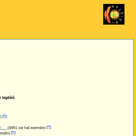
 bigihînî.
n)
. . .
(4891 car hat xwendin)
wendin)