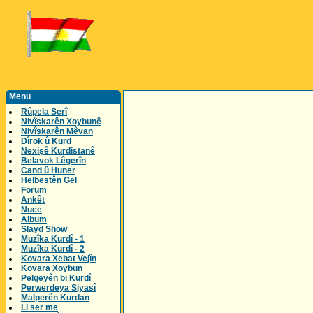
Menu
Rûpela Serî
Nivîskarên Xoybunê
Nivîskarên Mêvan
Dîrok û Kurd
Nexişê Kurdistanê
Belavok Lêgerîn
Cand û Huner
Helbestên Gel
Forum
Ankêt
Nuce
Album
Slayd Show
Muzîka Kurdî - 1
Muzîka Kurdî - 2
Kovara Xebat Vejîn
Kovara Xoybun
Pelgeyên bi Kurdî
Perwerdeya Siyasî
Malperên Kurdan
Li ser me