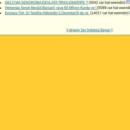
GELO MA SENDROMA DEVLATA TİRKA DİHERİFE ?
(5042 car hat xwendin)
Helwesta Serok Mesûd Barzanî, raya 60 Mîlyon Kurda ye !
(5089 car hat xwend
Komara Tirk, Di Tevdîra Hilbijartin û Dengdan'ê da ye.
(14017 car hat xwendin)
[
Vegere Ser Indeksa Beşan
]