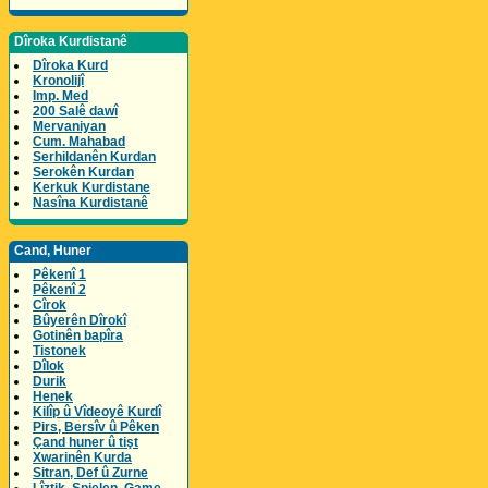
Dîroka Kurdistanê
Dîroka Kurd
Kronolijî
Imp. Med
200 Salê dawî
Mervaniyan
Cum. Mahabad
Serhildanên Kurdan
Serokên Kurdan
Kerkuk Kurdistane
Nasîna Kurdistanê
Cand, Huner
Pêkenî 1
Pêkenî 2
Cîrok
Bûyerên Dîrokî
Gotinên bapîra
Tistonek
Dîlok
Durik
Henek
Kilîp û Vîdeoyê Kurdî
Pirs, Bersîv û Pêken
Çand huner û tişt
Xwarinên Kurda
Sitran, Def û Zurne