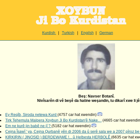
Kurdish
|
Turkish
|
Engilsh
|
German
Beş:
Navser Botanî
.
Nivîsarên di vê beşê da hatine weşandin, tu dikarî xwe li jêr
Ey Reqîb, Siroda netewa Kurd
(4757 car hat xwendin)
Tirk Tehemula Malpera Xoybun Ji Bo Kurdistan'ê Nake.. .
(4665 car hat xwendi
Em ne kurê jin babê ne jî ?
(5182 car hat xwendin)
Cejna Îsawî ' ya, Cejna Qurbanê yên di 2006 da û serê sala we a 2007 pîroz be ! 
KIRKIRIN ( JINOSID ) BERDEWAME !... û Helbesta HERBOLÊ
(6635 car hat x