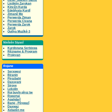
Lîztik, Spielen, Game
Listikên Zarokan
Kincên Kurda
Edebîyata Kurdî
Zimanê Me
Perwerda Ziman
Perwerda Civana
Perwerda Zarok
Zarok
Qutîya Muzîkê-3
Nivîsên Siyasî
Kurdistana Serbixwa
Rêzname & Program
Projeyan
Rojane
Serxwesi
Biranin
Pirozbahi
Daxuyani
Sirove
Lekolin
Roj buyîn pîroz be
Roportaj
Agahdarî
Bang - Pêşwazî
Daxwaz
Xebatên me