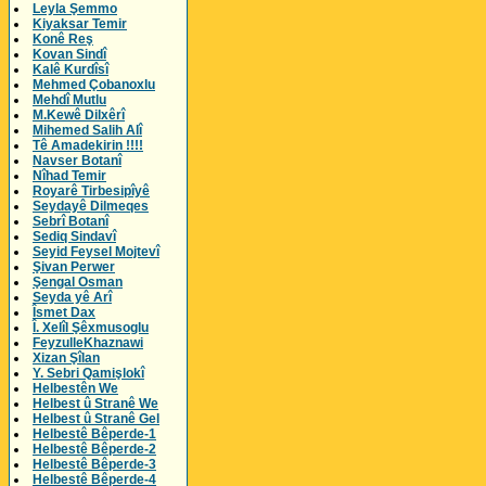
Leyla Şemmo
Kiyaksar Temir
Konê Reş
Kovan Sindî
Kalê Kurdîsî
Mehmed Çobanoxlu
Mehdî Mutlu
M.Kewê Dilxêrî
Mihemed Salih Alî
Tê Amadekirin !!!!
Navser Botanî
Nîhad Temir
Royarê Tirbesipîyê
Seydayê Dilmeqes
Sebrî Botanî
Sediq Sindavî
Seyid Feysel Mojtevî
Şivan Perwer
Şengal Osman
Seyda yê Arî
Îsmet Dax
Î. Xelîl Şêxmusoglu
FeyzulleKhaznawi
Xizan Şîlan
Y. Sebri Qamişlokî
Helbestên We
Helbest û Stranê We
Helbest û Stranê Gel
Helbestê Bêperde-1
Helbestê Bêperde-2
Helbestê Bêperde-3
Helbestê Bêperde-4