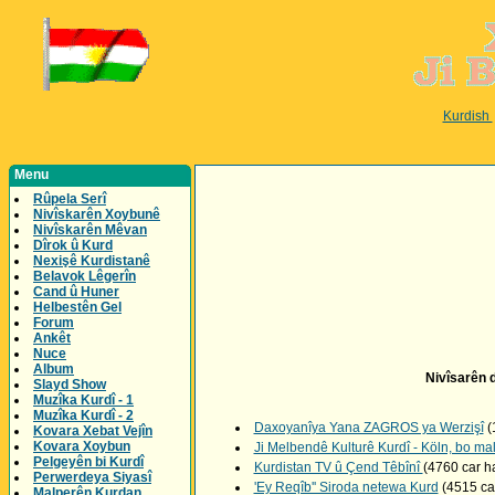
Kurdish
Menu
Rûpela Serî
Nivîskarên Xoybunê
Nivîskarên Mêvan
Dîrok û Kurd
Nexişê Kurdistanê
Belavok Lêgerîn
Cand û Huner
Helbestên Gel
Forum
Ankêt
Nuce
Album
Nivîsarên d
Slayd Show
Muzîka Kurdî - 1
Muzîka Kurdî - 2
Daxoyanîya Yana ZAGROS ya Werzişî
(
Kovara Xebat Vejîn
Kovara Xoybun
Ji Melbendê Kulturê Kurdî - Köln, bo ma
Pelgeyên bi Kurdî
Kurdistan TV û Çend Têbînî
(4760 car h
Perwerdeya Siyasî
'Ey Reqîb'' Siroda netewa Kurd
(4515 ca
Malperên Kurdan