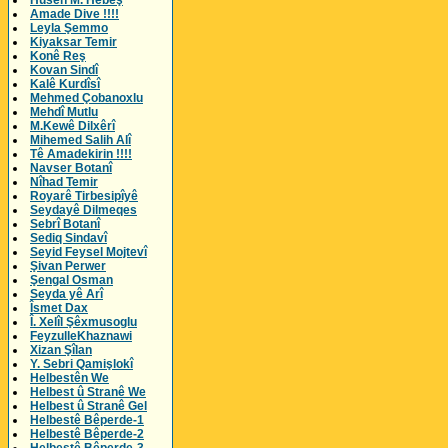
Husên M. Hebeş
Amade Dive !!!!
Leyla Şemmo
Kiyaksar Temir
Konê Reş
Kovan Sindî
Kalê Kurdîsî
Mehmed Çobanoxlu
Mehdî Mutlu
M.Kewê Dilxêrî
Mihemed Salih Alî
Tê Amadekirin !!!!
Navser Botanî
Nîhad Temir
Royarê Tirbesipîyê
Seydayê Dilmeqes
Sebrî Botanî
Sediq Sindavî
Seyid Feysel Mojtevî
Şivan Perwer
Şengal Osman
Seyda yê Arî
Îsmet Dax
Î. Xelîl Şêxmusoglu
FeyzulleKhaznawi
Xizan Şîlan
Y. Sebri Qamişlokî
Helbestên We
Helbest û Stranê We
Helbest û Stranê Gel
Helbestê Bêperde-1
Helbestê Bêperde-2