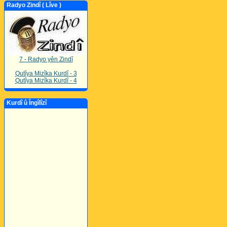
Radyo Zindî ( Lîve )
7 - Radyo yên Zindî
Qutîya Mizîka Kurdî - 3
Qutîya Mizîka Kurdî - 4
Kurdî û Îngîlîzî