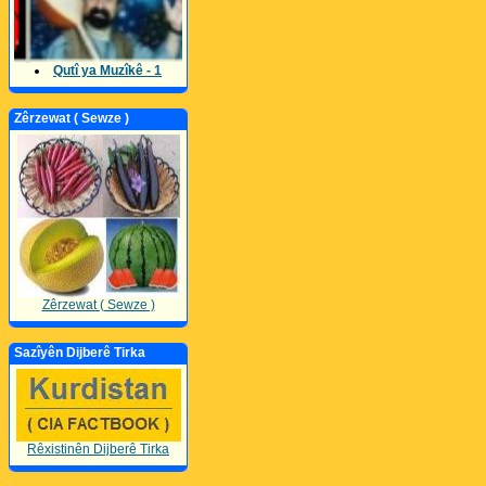
Qutî ya Muzîkê - 1
Zêrzewat ( Sewze )
Zêrzewat ( Sewze )
Sazîyên Dijberê Tirka
Rêxistinên Dijberê Tirka