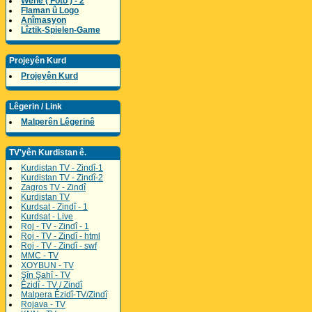
Wene ( Foto ) - 2
Flaman û Logo
Anîmasyon
Lîztik-Spielen-Game
Projeyên Kurd
Projeyên Kurd
Lêgerin / Link
Malperên Lêgerinê
TV'yên Kurdistan ê.
Kurdistan TV - Zindî-1
Kurdistan TV - Zindî-2
Zagros TV - Zindî
Kurdistan TV
Kurdsat - Zindî - 1
Kurdsat - Live
Roj - TV - Zindî - 1
Roj - TV - Zindî - html
Roj - TV - Zindî - swf
MMC - TV
XOYBUN - TV
Şîn Şahî - TV
Êzidî - TV / Zindî
Malpera Êzidî-TV/Zindî
Rojava - TV