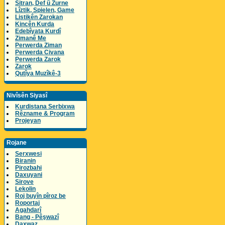
Sitran, Def û Zurne
Lîztik, Spielen, Game
Listikên Zarokan
Kincên Kurda
Edebîyata Kurdî
Zimanê Me
Perwerda Ziman
Perwerda Civana
Perwerda Zarok
Zarok
Qutîya Muzîkê-3
Nivîsên Siyasî
Kurdistana Serbixwa
Rêzname & Program
Projeyan
Rojane
Serxwesi
Biranin
Pirozbahi
Daxuyani
Sirove
Lekolin
Roj buyîn pîroz be
Roportaj
Agahdarî
Bang - Pêşwazî
Daxwaz