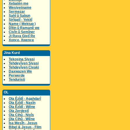
Xebatên me
Wesiyetname
Şermezar
Şahî û Şabun
Şirîgatî - Yekitî
Name ( Mektup )
Dîtin û Ramanê we
Civîn û Semîner
Ji Raya Giştî Re
Xonçe, Xwençe
Jina Kurd
Tekoşina Siyasi
Tehdeyîyen Siyasi
Tehdeyîyen Civaki
Daxwazen We
Perwerde
Tenduristi
OL
Ola Êzîdî - Agahdarî
Ola Êzîdî - Nasîn
Ola Êzîdî - Wêne
Ola Zerdeştî
Ola Cihû - Nivîs
Ola Cihû - Wêne
Îsa Mesîh - Jesus
Bibel & Jesus - Film