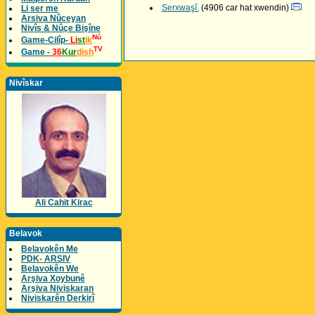
Serxwaşî.
(4906 car hat xwendin)
Li ser me
Arsiva Nûceyan
Nivîs & Nûçe Bişîne
Nû
Game-Cilîp-
Li
st
ik
TV
Game -
36
Kur
dish
Nivîskar
Ali Cahit Kirac
Belavok
Belavokên Me
PDK- ARSIV
Belavokên We
Arşiva Xoybunê
Arşiva Niviskaran
Niviskarên Derkirî