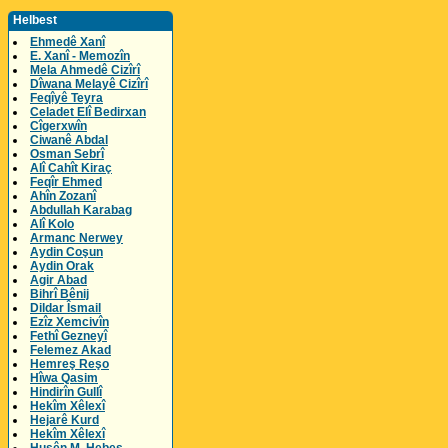
Helbest
Ehmedê Xanî
E. Xanî - Memozîn
Mela Ahmedê Cizîrî
Dîwana Melayê Cizîrî
Feqîyê Teyra
Celadet Elî Bedirxan
Cîgerxwîn
Ciwanê Abdal
Osman Sebrî
Alî Cahît Kiraç
Feqîr Ehmed
Ahîn Zozanî
Abdullah Karabag
Alî Kolo
Armanc Nerwey
Aydin Coşun
Aydin Orak
Agir Abad
Bihrî Bênij
Dildar Îsmail
Ezîz Xemcivîn
Fethî Gezneyî
Felemez Akad
Hemreş Reşo
Hîwa Qasim
Hindirîn Gullî
Hekîm Xêlexî
Hejarê Kurd
Hekîm Xêlexî