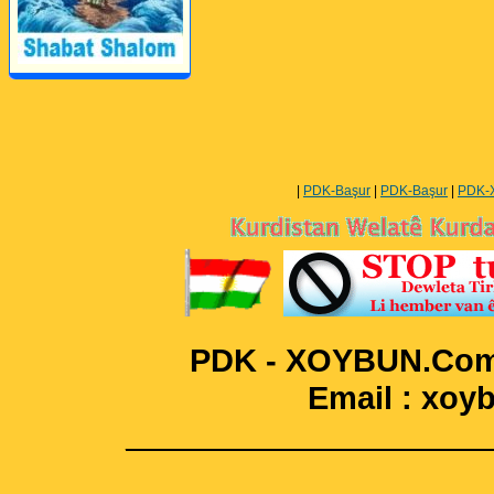
Perwerde ya Zimanê
Kurdî û Îngîlîzî
|
PDK-Başur
|
PDK-Başur
|
PDK-
PDK - XOYBUN.Com 
Email : xo
____________________