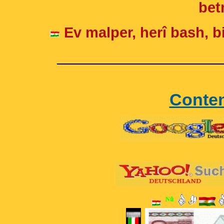
betr
Ev malper, herî bash, bi
____________________
Conte