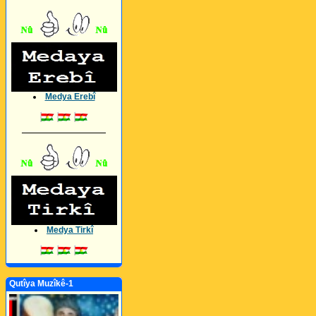
Medya Erebî
_________________
Medya Tirkî
Qutîya Muzîkê-1