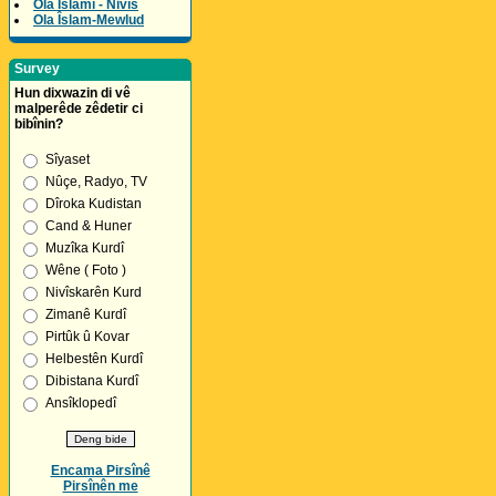
Ola Îslamî - Nivîs
Ola Îslam-Mewlud
Survey
Hun dixwazin di vê
malperêde zêdetir ci
bibînin?
Sîyaset
Nûçe, Radyo, TV
Dîroka Kudistan
Cand & Huner
Muzîka Kurdî
Wêne ( Foto )
Nivîskarên Kurd
Zimanê Kurdî
Pirtûk û Kovar
Helbestên Kurdî
Dibistana Kurdî
Ansîklopedî
Encama Pirsînê
Pirsînên me