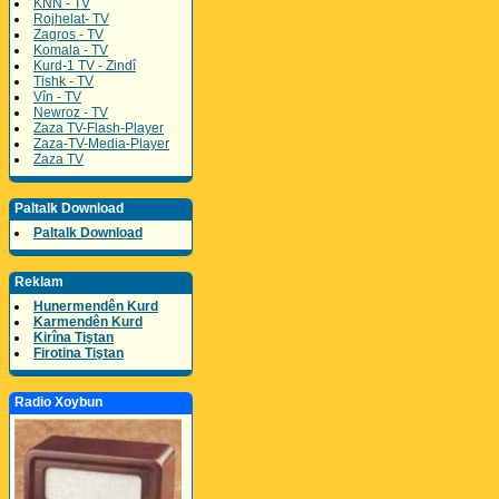
KNN - TV
Rojhelat- TV
Zagros - TV
Komala - TV
Kurd-1 TV - Zindî
Tishk - TV
Vîn - TV
Newroz - TV
Zaza TV-Flash-Player
Zaza-TV-Media-Player
Zaza TV
Paltalk Download
Paltalk Download
Reklam
Hunermendên Kurd
Karmendên Kurd
Kirîna Tiştan
Firotina Tiştan
Radio Xoybun