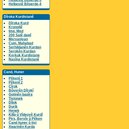
Helbestê Bêperde-3
Helbestê Bêperde-4
Dîroka Kurdistanê
Dîroka Kurd
Kronolijî
Imp. Med
200 Salê dawî
Mervaniyan
Cum. Mahabad
Serhildanên Kurdan
Serokên Kurdan
Kerkuk Kurdistane
Nasîna Kurdistanê
Cand, Huner
Pêkenî 1
Pêkenî 2
Cîrok
Bûyerên Dîrokî
Gotinên bapîra
Tistonek
Dîlok
Durik
Henek
Kilîp û Vîdeoyê Kurdî
Pirs, Bersîv û Pêken
Çand huner û tişt
Xwarinên Kurda