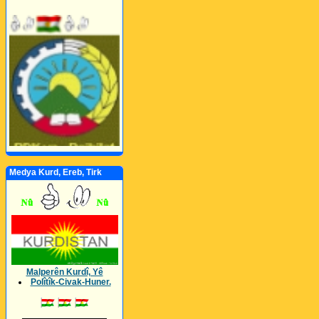
Medya Kurd, Ereb, Tirk
Malperên Kurdî, Yê
Polîtîk-Civak-Huner.
_________________