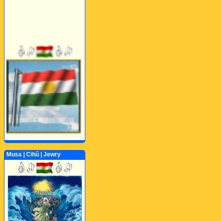
Musa | Cihû | Jewry