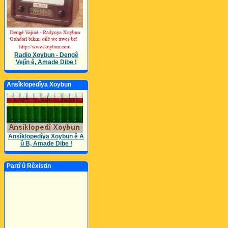
Radio Xoybun - Dengê
Vejîn ê, Amade Dibe !
Ansîklopedîya Xoybun
Ansîklopedîya Xoybun ê A
û B, Amade Dibe !
Partî û Rêxistin