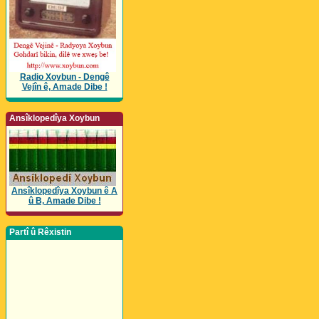
Radio Xoybun - Dengê
Vejîn ê, Amade Dibe !
Ansîklopedîya Xoybun
Ansîklopedîya Xoybun ê A
û B, Amade Dibe !
Partî û Rêxistin