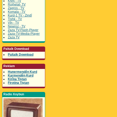
KNN - TV
Rojhelat- TV
Zagros - TV
Komala - TV
Kurd-1 TV - Zindî
Tishk - TV
Vîn - TV
Newroz - TV
Zaza TV-Flash-Player
Zaza-TV-Media-Player
Zaza TV
Paltalk Download
Paltalk Download
Reklam
Hunermendên Kurd
Karmendên Kurd
Kirîna Tiştan
Firotina Tiştan
Radio Xoybun