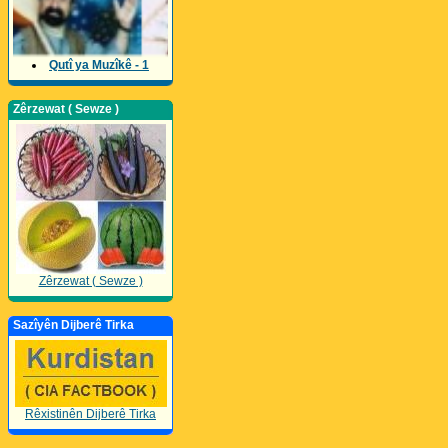
Qutî ya Muzîkê - 1
Zêrzewat ( Sewze )
Zêrzewat ( Sewze )
Sazîyên Dijberê Tirka
Rêxistinên Dijberê Tirka