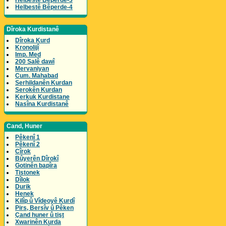
Helbestê Bêperde-3
Helbestê Bêperde-4
Dîroka Kurdistanê
Dîroka Kurd
Kronolijî
Imp. Med
200 Salê dawî
Mervaniyan
Cum. Mahabad
Serhildanên Kurdan
Serokên Kurdan
Kerkuk Kurdistane
Nasîna Kurdistanê
Cand, Huner
Pêkenî 1
Pêkenî 2
Cîrok
Bûyerên Dîrokî
Gotinên bapîra
Tistonek
Dîlok
Durik
Henek
Kilîp û Vîdeoyê Kurdî
Pirs, Bersîv û Pêken
Çand huner û tişt
Xwarinên Kurda