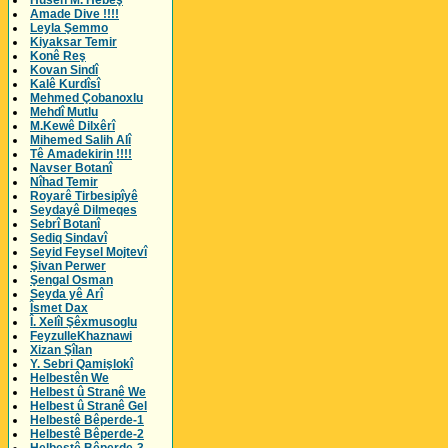
Husên M. Hebeş
Amade Dive !!!!
Leyla Şemmo
Kiyaksar Temir
Konê Reş
Kovan Sindî
Kalê Kurdîsî
Mehmed Çobanoxlu
Mehdî Mutlu
M.Kewê Dilxêrî
Mihemed Salih Alî
Tê Amadekirin !!!!
Navser Botanî
Nîhad Temir
Royarê Tirbesipîyê
Seydayê Dilmeqes
Sebrî Botanî
Sediq Sindavî
Seyid Feysel Mojtevî
Şivan Perwer
Şengal Osman
Seyda yê Arî
Îsmet Dax
Î. Xelîl Şêxmusoglu
FeyzulleKhaznawi
Xizan Şîlan
Y. Sebri Qamişlokî
Helbestên We
Helbest û Stranê We
Helbest û Stranê Gel
Helbestê Bêperde-1
Helbestê Bêperde-2