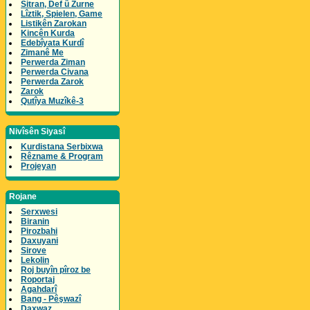
Sitran, Def û Zurne
Lîztik, Spielen, Game
Listikên Zarokan
Kincên Kurda
Edebîyata Kurdî
Zimanê Me
Perwerda Ziman
Perwerda Civana
Perwerda Zarok
Zarok
Qutîya Muzîkê-3
Nivîsên Siyasî
Kurdistana Serbixwa
Rêzname & Program
Projeyan
Rojane
Serxwesi
Biranin
Pirozbahi
Daxuyani
Sirove
Lekolin
Roj buyîn pîroz be
Roportaj
Agahdarî
Bang - Pêşwazî
Daxwaz