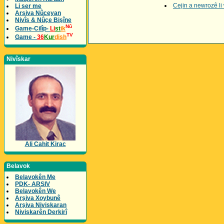
Cejin a newrozê li
Li ser me
Arsiva Nûceyan
Nivîs & Nûçe Bişîne
Nû
Game-Cilîp-
Li
st
ik
TV
Game -
36
Kur
dish
Nivîskar
Ali Cahit Kirac
Belavok
Belavokên Me
PDK- ARSIV
Belavokên We
Arşiva Xoybunê
Arşiva Niviskaran
Niviskarên Derkirî