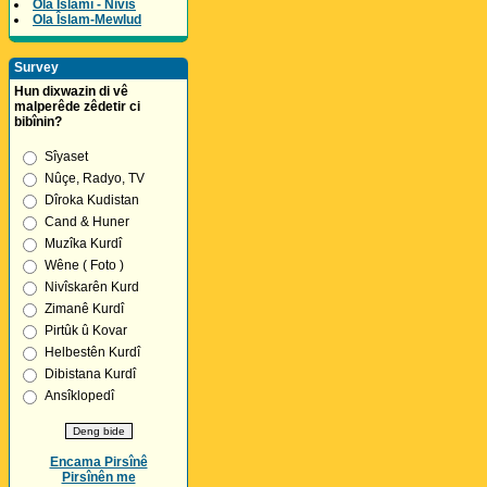
Ola Îslamî - Nivîs
Ola Îslam-Mewlud
Survey
Hun dixwazin di vê
malperêde zêdetir ci
bibînin?
Sîyaset
Nûçe, Radyo, TV
Dîroka Kudistan
Cand & Huner
Muzîka Kurdî
Wêne ( Foto )
Nivîskarên Kurd
Zimanê Kurdî
Pirtûk û Kovar
Helbestên Kurdî
Dibistana Kurdî
Ansîklopedî
Encama Pirsînê
Pirsînên me