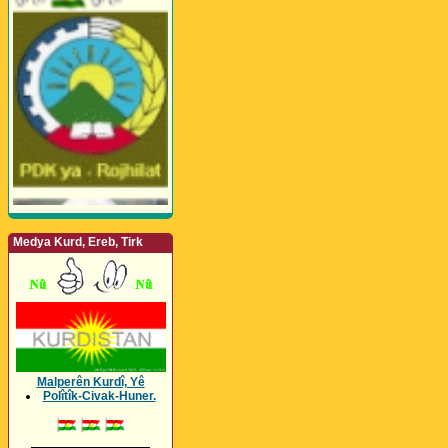
Medya Kurd, Ereb, Tirk
Malperên Kurdî, Yê
Polîtîk-Civak-Huner.
_________________