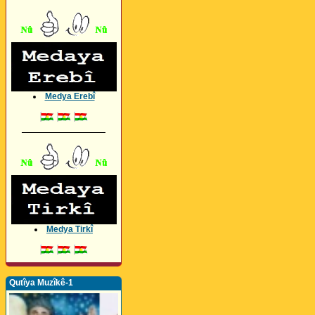
Medya Erebî
_________________
Medya Tirkî
Qutîya Muzîkê-1