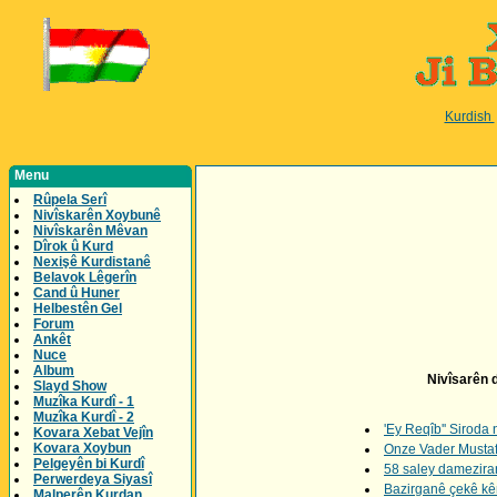
Kurdish
Menu
Rûpela Serî
Nivîskarên Xoybunê
Nivîskarên Mêvan
Dîrok û Kurd
Nexişê Kurdistanê
Belavok Lêgerîn
Cand û Huner
Helbestên Gel
Forum
Ankêt
Nuce
Album
Nivîsarên d
Slayd Show
Muzîka Kurdî - 1
Muzîka Kurdî - 2
'Ey Reqîb'' Siroda
Kovara Xebat Vejîn
Kovara Xoybun
Onze Vader Mustaf
Pelgeyên bi Kurdî
58 saley damezirand
Perwerdeya Siyasî
Bazirganê çekê kêm
Malperên Kurdan