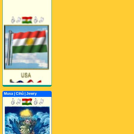
Musa | Cihû | Jewry