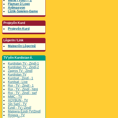
Wene ( Foto ) - 2
Flaman û Logo
Anîmasyon
Lîztik-Spielen-Game
Projeyên Kurd
Projeyên Kurd
Lêgerin / Link
Malperên Lêgerinê
TV'yên Kurdistan ê.
Kurdistan TV - Zindî-1
Kurdistan TV - Zindî-2
Zagros TV - Zindî
Kurdistan TV
Kurdsat - Zindî - 1
Kurdsat - Live
Roj - TV - Zindî - 1
Roj - TV - Zindî - html
Roj - TV - Zindî - swf
MMC - TV
XOYBUN - TV
Şîn Şahî - TV
Êzidî - TV / Zindî
Malpera Êzidî-TV/Zindî
Rojava - TV