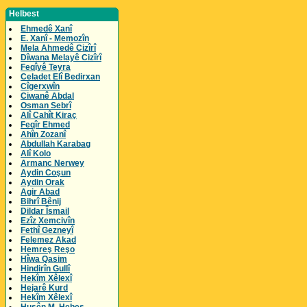
Helbest
Ehmedê Xanî
E. Xanî - Memozîn
Mela Ahmedê Cizîrî
Dîwana Melayê Cizîrî
Feqîyê Teyra
Celadet Elî Bedirxan
Cîgerxwîn
Ciwanê Abdal
Osman Sebrî
Alî Cahît Kiraç
Feqîr Ehmed
Ahîn Zozanî
Abdullah Karabag
Alî Kolo
Armanc Nerwey
Aydin Coşun
Aydin Orak
Agir Abad
Bihrî Bênij
Dildar Îsmail
Ezîz Xemcivîn
Fethî Gezneyî
Felemez Akad
Hemreş Reşo
Hîwa Qasim
Hindirîn Gullî
Hekîm Xêlexî
Hejarê Kurd
Hekîm Xêlexî