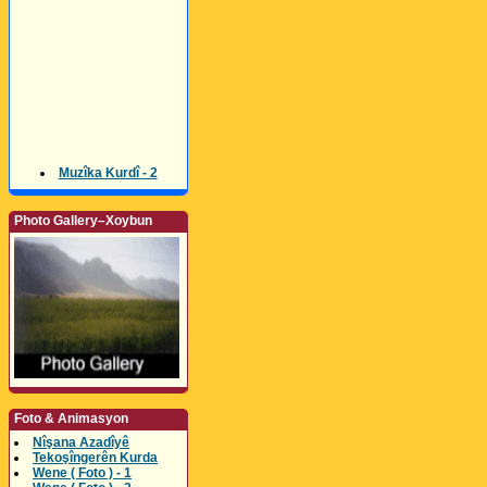
Muzîka Kurdî - 2
Photo Gallery–Xoybun
Foto & Animasyon
Nîşana Azadîyê
Tekoşîngerên Kurda
Wene ( Foto ) - 1