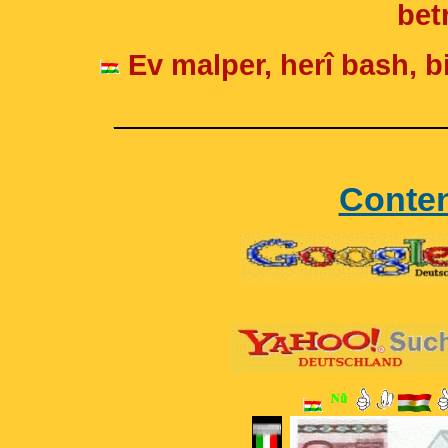
betr
Ev malper, herî bash, bi
____________________
Conte