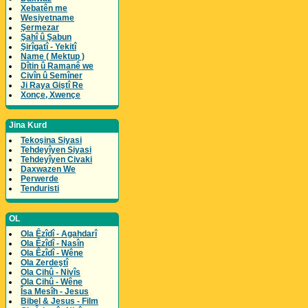
Xebatên me
Wesiyetname
Şermezar
Şahî û Şabun
Şirîgatî - Yekitî
Name ( Mektup )
Dîtin û Ramanê we
Civîn û Semîner
Ji Raya Giştî Re
Xonçe, Xwençe
Jina Kurd
Tekoşina Siyasi
Tehdeyîyen Siyasi
Tehdeyîyen Civaki
Daxwazen We
Perwerde
Tenduristi
OL
Ola Êzîdî - Agahdarî
Ola Êzîdî - Nasîn
Ola Êzîdî - Wêne
Ola Zerdeştî
Ola Cihû - Nivîs
Ola Cihû - Wêne
Îsa Mesîh - Jesus
Bibel & Jesus - Film