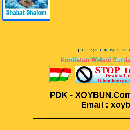
Perwerde ya Zimanê
Kurdî û Îngîlîzî
|
PDK-Başur
|
PDK-Başur
|
PDK-
PDK - XOYBUN.Com 
Email : xo
____________________