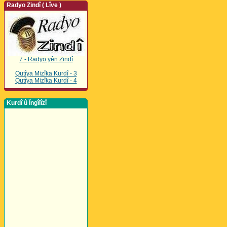
Radyo Zindî ( Lîve )
7 - Radyo yên Zindî
Qutîya Mizîka Kurdî - 3
Qutîya Mizîka Kurdî - 4
Kurdî û Îngîlîzî