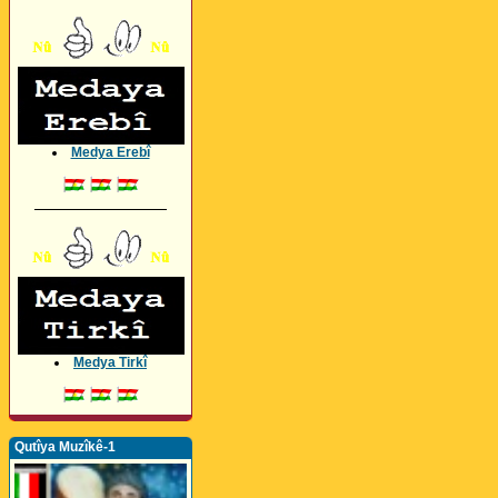
Medya Erebî
_________________
Medya Tirkî
Qutîya Muzîkê-1