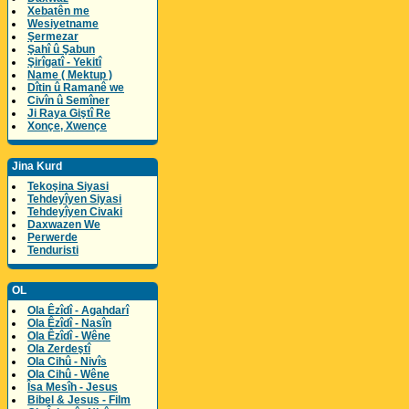
Xebatên me
Wesiyetname
Şermezar
Şahî û Şabun
Şirîgatî - Yekitî
Name ( Mektup )
Dîtin û Ramanê we
Civîn û Semîner
Ji Raya Giştî Re
Xonçe, Xwençe
Jina Kurd
Tekoşina Siyasi
Tehdeyîyen Siyasi
Tehdeyîyen Civaki
Daxwazen We
Perwerde
Tenduristi
OL
Ola Êzîdî - Agahdarî
Ola Êzîdî - Nasîn
Ola Êzîdî - Wêne
Ola Zerdeştî
Ola Cihû - Nivîs
Ola Cihû - Wêne
Îsa Mesîh - Jesus
Bibel & Jesus - Film