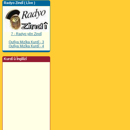
Radyo Zindî ( Lîve )
7 - Radyo yên Zindî
Qutîya Mizîka Kurdî - 3
Qutîya Mizîka Kurdî - 4
Kurdî û Îngîlîzî