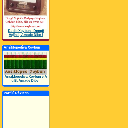
Radio Xoybun - Dengê
Vejîn ê, Amade Dibe !
Ansîklopedîya Xoybun
Ansîklopedîya Xoybun ê A
û B, Amade Dibe !
Partî û Rêxistin