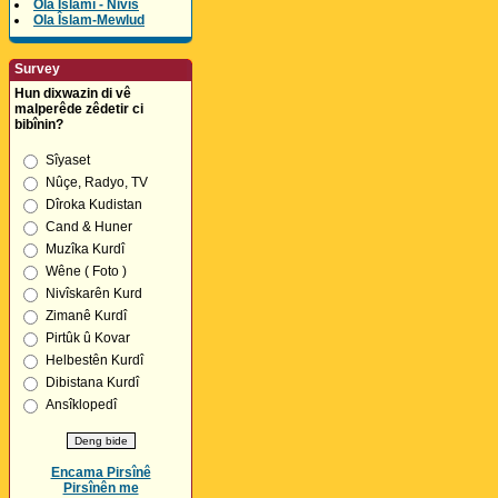
Ola Îslamî - Nivîs
Ola Îslam-Mewlud
Survey
Hun dixwazin di vê
malperêde zêdetir ci
bibînin?
Sîyaset
Nûçe, Radyo, TV
Dîroka Kudistan
Cand & Huner
Muzîka Kurdî
Wêne ( Foto )
Nivîskarên Kurd
Zimanê Kurdî
Pirtûk û Kovar
Helbestên Kurdî
Dibistana Kurdî
Ansîklopedî
Encama Pirsînê
Pirsînên me