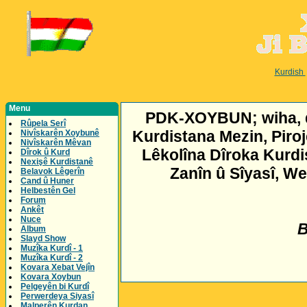
Kurdish
Menu
PDK-XOYBUN; wiha, di
Rûpela Serî
Kurdistana Mezin, Piroj
Nivîskarên Xoybunê
Nivîskarên Mêvan
Lêkolîna Dîroka Kurd
Dîrok û Kurd
Nexişê Kurdistanê
Zanîn û Sîyasî, W
Belavok Lêgerîn
Cand û Huner
Helbestên Gel
Forum
Ankêt
Nuce
B
Album
Slayd Show
Muzîka Kurdî - 1
Muzîka Kurdî - 2
Kovara Xebat Vejîn
Kovara Xoybun
Pelgeyên bi Kurdî
Perwerdeya Siyasî
Malperên Kurdan