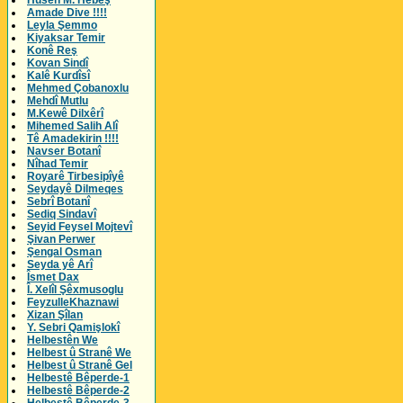
Husên M. Hebeş
Amade Dive !!!!
Leyla Şemmo
Kiyaksar Temir
Konê Reş
Kovan Sindî
Kalê Kurdîsî
Mehmed Çobanoxlu
Mehdî Mutlu
M.Kewê Dilxêrî
Mihemed Salih Alî
Tê Amadekirin !!!!
Navser Botanî
Nîhad Temir
Royarê Tirbesipîyê
Seydayê Dilmeqes
Sebrî Botanî
Sediq Sindavî
Seyid Feysel Mojtevî
Şivan Perwer
Şengal Osman
Seyda yê Arî
Îsmet Dax
Î. Xelîl Şêxmusoglu
FeyzulleKhaznawi
Xizan Şîlan
Y. Sebri Qamişlokî
Helbestên We
Helbest û Stranê We
Helbest û Stranê Gel
Helbestê Bêperde-1
Helbestê Bêperde-2