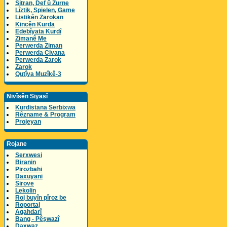
Sitran, Def û Zurne
Lîztik, Spielen, Game
Listikên Zarokan
Kincên Kurda
Edebîyata Kurdî
Zimanê Me
Perwerda Ziman
Perwerda Civana
Perwerda Zarok
Zarok
Qutîya Muzîkê-3
Nivîsên Siyasî
Kurdistana Serbixwa
Rêzname & Program
Projeyan
Rojane
Serxwesi
Biranin
Pirozbahi
Daxuyani
Sirove
Lekolin
Roj buyîn pîroz be
Roportaj
Agahdarî
Bang - Pêşwazî
Daxwaz