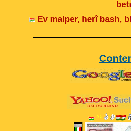
betr
Ev malper, herî bash, bi
____________________
Conte