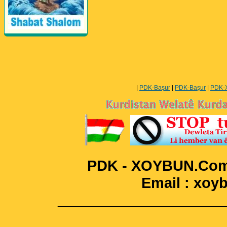
Perwerde ya Zimanê
Kurdî û Îngîlîzî
|
PDK-Başur
|
PDK-Başur
|
PDK-
PDK - XOYBUN.Com 
Email : xo
____________________