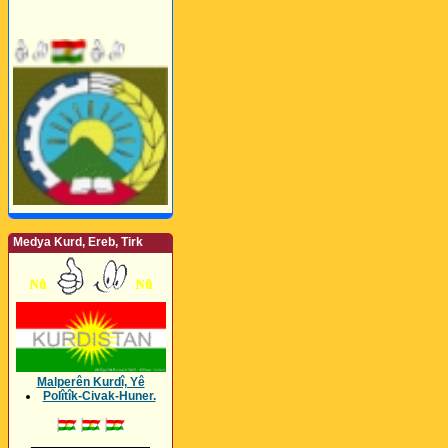
Medya Kurd, Ereb, Tirk
Malperên Kurdî, Yê
Polîtîk-Civak-Huner.
_________________