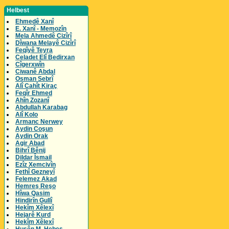
Helbest
Ehmedê Xanî
E. Xanî - Memozîn
Mela Ahmedê Cizîrî
Dîwana Melayê Cizîrî
Feqîyê Teyra
Celadet Elî Bedirxan
Cîgerxwîn
Ciwanê Abdal
Osman Sebrî
Alî Cahît Kiraç
Feqîr Ehmed
Ahîn Zozanî
Abdullah Karabag
Alî Kolo
Armanc Nerwey
Aydin Coşun
Aydin Orak
Agir Abad
Bihrî Bênij
Dildar Îsmail
Ezîz Xemcivîn
Fethî Gezneyî
Felemez Akad
Hemreş Reşo
Hîwa Qasim
Hindirîn Gullî
Hekîm Xêlexî
Hejarê Kurd
Hekîm Xêlexî