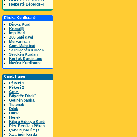
Helbestê Bêperde-3
Helbestê Bêperde-4
Dîroka Kurdistanê
Dîroka Kurd
Kronolijî
Imp. Med
200 Salê dawî
Mervaniyan
Cum. Mahabad
Serhildanên Kurdan
Serokên Kurdan
Kerkuk Kurdistane
Nasîna Kurdistanê
Cand, Huner
Pêkenî 1
Pêkenî 2
Cîrok
Bûyerên Dîrokî
Gotinên bapîra
Tistonek
Dîlok
Durik
Henek
Kilîp û Vîdeoyê Kurdî
Pirs, Bersîv û Pêken
Çand huner û tişt
Xwarinên Kurda