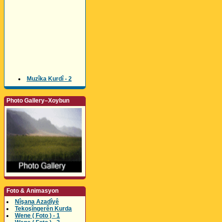
Muzîka Kurdî - 2
Photo Gallery–Xoybun
Foto & Animasyon
Nîşana Azadîyê
Tekoşîngerên Kurda
Wene ( Foto ) - 1