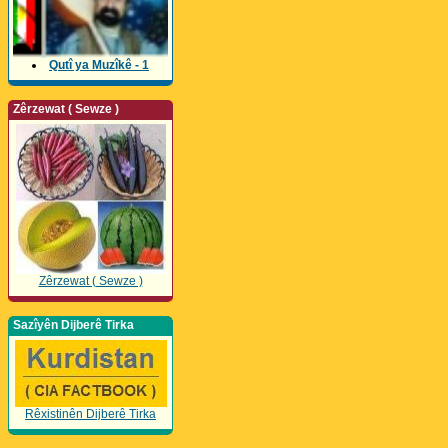
Qutî ya Muzîkê - 1
Zêrzewat ( Sewze )
Zêrzewat ( Sewze )
Sazîyên Dijberê Tirka
Rêxistinên Dijberê Tirka