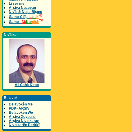
Li ser me
Arsiva Nûceyan
Nivîs & Nûçe Bişîne
Nû
Game-Cilîp-
Li
st
ik
TV
Game -
36
Kur
dish
Nivîskar
Ali Cahit Kirac
Belavok
Belavokên Me
PDK- ARSIV
Belavokên We
Arşiva Xoybunê
Arşiva Niviskaran
Niviskarên Derkirî