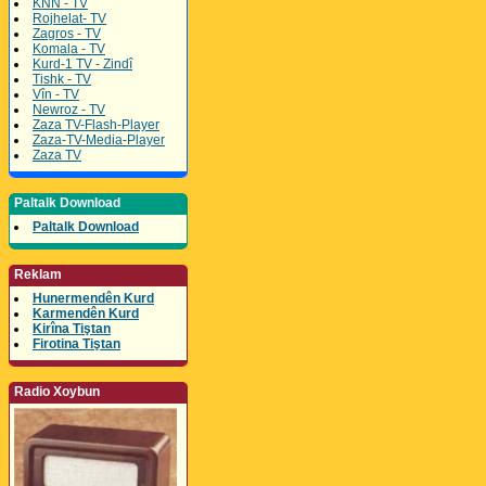
KNN - TV
Rojhelat- TV
Zagros - TV
Komala - TV
Kurd-1 TV - Zindî
Tishk - TV
Vîn - TV
Newroz - TV
Zaza TV-Flash-Player
Zaza-TV-Media-Player
Zaza TV
Paltalk Download
Paltalk Download
Reklam
Hunermendên Kurd
Karmendên Kurd
Kirîna Tiştan
Firotina Tiştan
Radio Xoybun