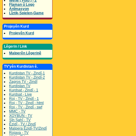
Wene ( Foto ) - 2
Flaman û Logo
Anîmasyon
Lîztik-Spielen-Game
Projeyên Kurd
Projeyên Kurd
Lêgerin / Link
Malperên Lêgerinê
TV'yên Kurdistan ê.
Kurdistan TV - Zindî-1
Kurdistan TV - Zindî-2
Zagros TV - Zindî
Kurdistan TV
Kurdsat - Zindî - 1
Kurdsat - Live
Roj - TV - Zindî - 1
Roj - TV - Zindî - html
Roj - TV - Zindî - swf
MMC - TV
XOYBUN - TV
Şîn Şahî - TV
Êzidî - TV / Zindî
Malpera Êzidî-TV/Zindî
Rojava - TV