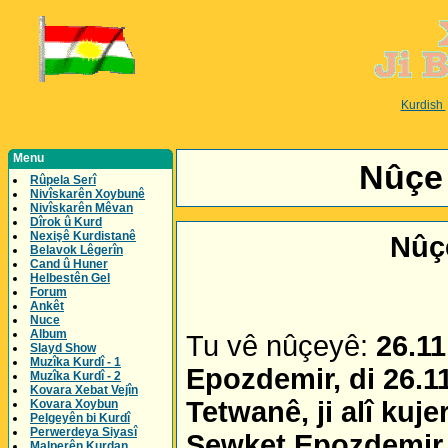
Kurdish
Menu
Nûçe 
Rûpela Serî
Nivîskarên Xoybunê
Nivîskarên Mêvan
Dîrok û Kurd
Nexişê Kurdistanê
Nûç
Belavok Lêgerîn
Cand û Huner
Helbestên Gel
Forum
Ankêt
Nuce
Album
Tu vê nûçeyê:
26.1
Slayd Show
Muzîka Kurdî - 1
Epozdemir, di 26.11
Muzîka Kurdî - 2
Kovara Xebat Vejîn
Tetwanê, ji alî kuje
Kovara Xoybun
Pelgeyên bi Kurdî
Perwerdeya Siyasî
Şewket Epozdemir, 
Malperên Kurdan