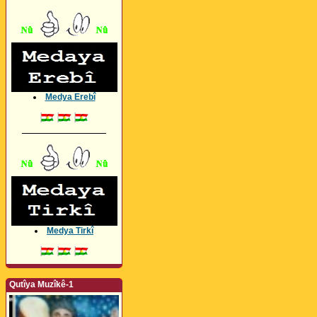
Medya Erebî
_________________
Medya Tirkî
Qutîya Muzîkê-1