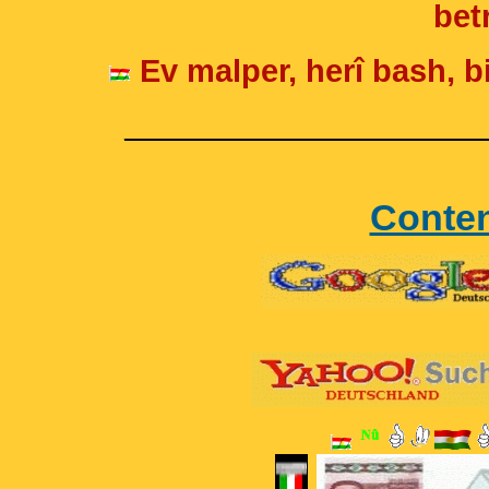
betr
Ev malper, herî bash, bi
____________________
Conte