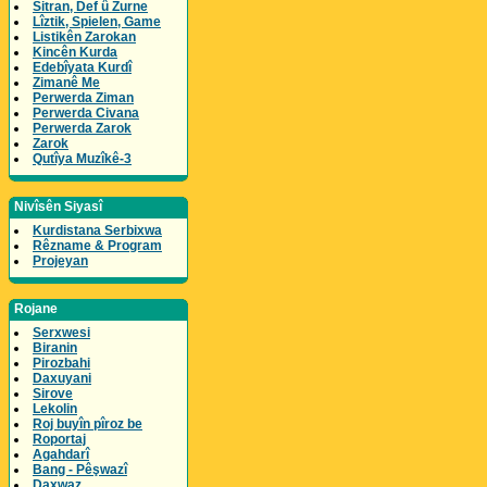
Sitran, Def û Zurne
Lîztik, Spielen, Game
Listikên Zarokan
Kincên Kurda
Edebîyata Kurdî
Zimanê Me
Perwerda Ziman
Perwerda Civana
Perwerda Zarok
Zarok
Qutîya Muzîkê-3
Nivîsên Siyasî
Kurdistana Serbixwa
Rêzname & Program
Projeyan
Rojane
Serxwesi
Biranin
Pirozbahi
Daxuyani
Sirove
Lekolin
Roj buyîn pîroz be
Roportaj
Agahdarî
Bang - Pêşwazî
Daxwaz