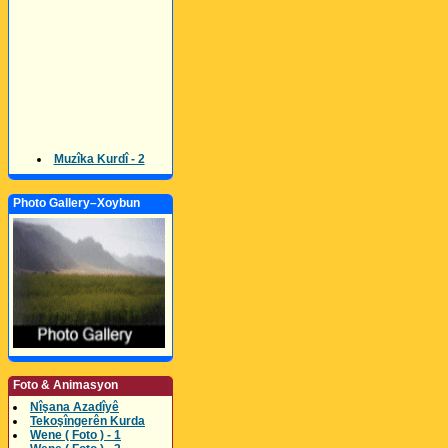
Muzîka Kurdî - 2
Photo Gallery–Xoybun
Foto & Animasyon
Nîşana Azadîyê
Tekoşîngerên Kurda
Wene ( Foto ) - 1