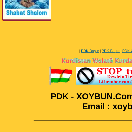
Perwerde ya Zimanê
Kurdî û Îngîlîzî
|
PDK-Başur
|
PDK-Başur
|
PDK-
PDK - XOYBUN.Com 
Email : xo
____________________