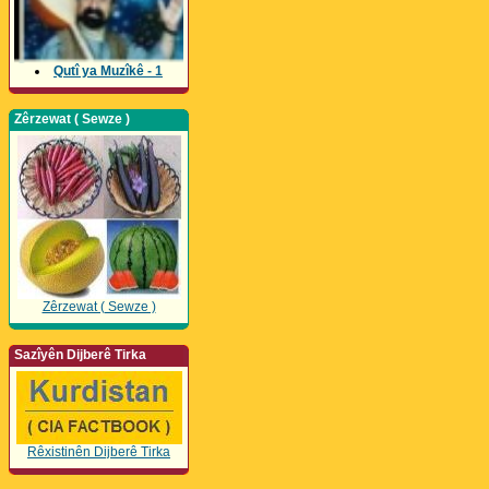
Qutî ya Muzîkê - 1
Zêrzewat ( Sewze )
Zêrzewat ( Sewze )
Sazîyên Dijberê Tirka
Rêxistinên Dijberê Tirka