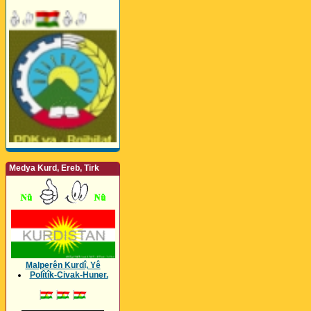
Medya Kurd, Ereb, Tirk
Malperên Kurdî, Yê
Polîtîk-Civak-Huner.
_________________