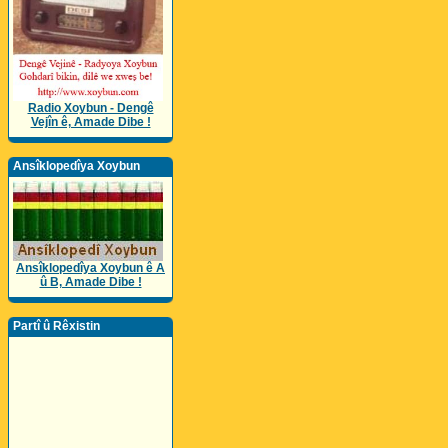
Radio Xoybun - Dengê
Vejîn ê, Amade Dibe !
Ansîklopedîya Xoybun
Ansîklopedîya Xoybun ê A
û B, Amade Dibe !
Partî û Rêxistin