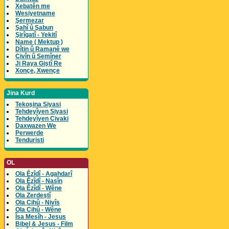
Xebatên me
Wesiyetname
Şermezar
Şahî û Şabun
Şirîgatî - Yekitî
Name ( Mektup )
Dîtin û Ramanê we
Civîn û Semîner
Ji Raya Giştî Re
Xonçe, Xwençe
Jina Kurd
Tekoşina Siyasi
Tehdeyîyen Siyasi
Tehdeyîyen Civaki
Daxwazen We
Perwerde
Tenduristi
OL
Ola Êzîdî - Agahdarî
Ola Êzîdî - Nasîn
Ola Êzîdî - Wêne
Ola Zerdeştî
Ola Cihû - Nivîs
Ola Cihû - Wêne
Îsa Mesîh - Jesus
Bibel & Jesus - Film