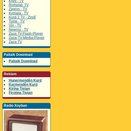
KNN - TV
Rojhelat- TV
Zagros - TV
Komala - TV
Kurd-1 TV - Zindî
Tishk - TV
Vîn - TV
Newroz - TV
Zaza TV-Flash-Player
Zaza-TV-Media-Player
Zaza TV
Paltalk Download
Paltalk Download
Reklam
Hunermendên Kurd
Karmendên Kurd
Kirîna Tiştan
Firotina Tiştan
Radio Xoybun