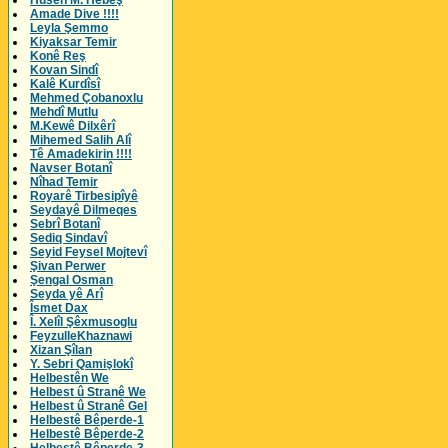
Husên M. Hebeş
Amade Dive !!!!
Leyla Şemmo
Kiyaksar Temir
Konê Reş
Kovan Sindî
Kalê Kurdîsî
Mehmed Çobanoxlu
Mehdî Mutlu
M.Kewê Dilxêrî
Mihemed Salih Alî
Tê Amadekirin !!!!
Navser Botanî
Nîhad Temir
Royarê Tirbesipîyê
Seydayê Dilmeqes
Sebrî Botanî
Sediq Sindavî
Seyid Feysel Mojtevî
Şivan Perwer
Şengal Osman
Seyda yê Arî
Îsmet Dax
Î. Xelîl Şêxmusoglu
FeyzulleKhaznawi
Xizan Şîlan
Y. Sebri Qamişlokî
Helbestên We
Helbest û Stranê We
Helbest û Stranê Gel
Helbestê Bêperde-1
Helbestê Bêperde-2