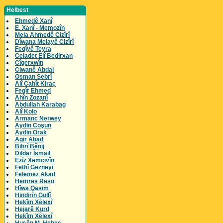
Helbest
Ehmedê Xanî
E. Xanî - Memozîn
Mela Ahmedê Cizîrî
Dîwana Melayê Cizîrî
Feqîyê Teyra
Celadet Elî Bedirxan
Cîgerxwîn
Ciwanê Abdal
Osman Sebrî
Alî Cahît Kiraç
Feqîr Ehmed
Ahîn Zozanî
Abdullah Karabag
Alî Kolo
Armanc Nerwey
Aydin Coşun
Aydin Orak
Agir Abad
Bihrî Bênij
Dildar Îsmail
Ezîz Xemcivîn
Fethî Gezneyî
Felemez Akad
Hemreş Reşo
Hîwa Qasim
Hindirîn Gullî
Hekîm Xêlexî
Hejarê Kurd
Hekîm Xêlexî