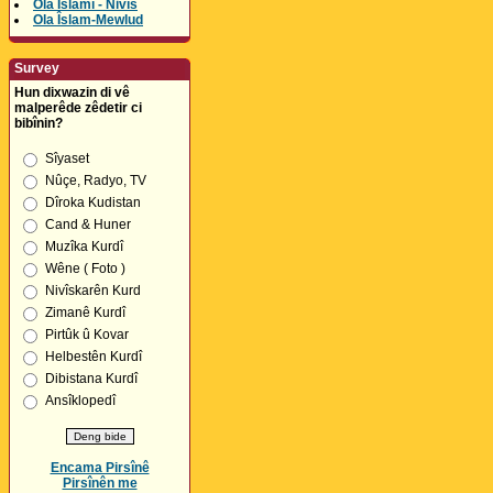
Ola Îslamî - Nivîs
Ola Îslam-Mewlud
Survey
Hun dixwazin di vê
malperêde zêdetir ci
bibînin?
Sîyaset
Nûçe, Radyo, TV
Dîroka Kudistan
Cand & Huner
Muzîka Kurdî
Wêne ( Foto )
Nivîskarên Kurd
Zimanê Kurdî
Pirtûk û Kovar
Helbestên Kurdî
Dibistana Kurdî
Ansîklopedî
Encama Pirsînê
Pirsînên me