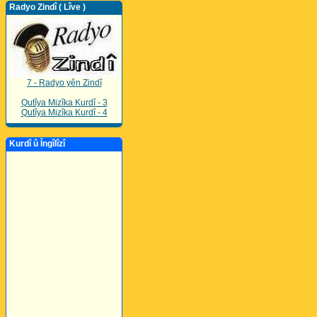
Radyo Zindî ( Lîve )
7 - Radyo yên Zindî
Qutîya Mizîka Kurdî - 3
Qutîya Mizîka Kurdî - 4
Kurdî û Îngîlîzî