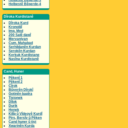
Helbestê Bêperde-3
Helbestê Bêperde-4
Dîroka Kurdistanê
Dîroka Kurd
Kronolijî
Imp. Med
200 Salê dawî
Mervaniyan
Cum. Mahabad
Serhildanên Kurdan
Serokên Kurdan
Kerkuk Kurdistane
Nasîna Kurdistanê
Cand, Huner
Pêkenî 1
Pêkenî 2
Cîrok
Bûyerên Dîrokî
Gotinên bapîra
Tistonek
Dîlok
Durik
Henek
Kilîp û Vîdeoyê Kurdî
Pirs, Bersîv û Pêken
Çand huner û tişt
Xwarinên Kurda