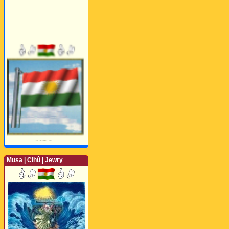
Musa | Cihû | Jewry