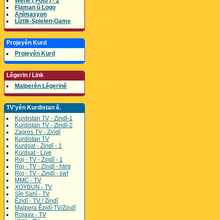
Wene ( Foto ) - 2
Flaman û Logo
Anîmasyon
Lîztik-Spielen-Game
Projeyên Kurd
Projeyên Kurd
Lêgerin / Link
Malperên Lêgerinê
TV'yên Kurdistan ê.
Kurdistan TV - Zindî-1
Kurdistan TV - Zindî-2
Zagros TV - Zindî
Kurdistan TV
Kurdsat - Zindî - 1
Kurdsat - Live
Roj - TV - Zindî - 1
Roj - TV - Zindî - html
Roj - TV - Zindî - swf
MMC - TV
XOYBUN - TV
Şîn Şahî - TV
Êzidî - TV / Zindî
Malpera Êzidî-TV/Zindî
Rojava - TV