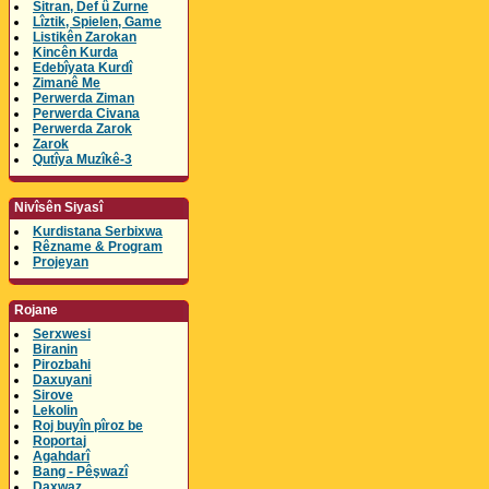
Sitran, Def û Zurne
Lîztik, Spielen, Game
Listikên Zarokan
Kincên Kurda
Edebîyata Kurdî
Zimanê Me
Perwerda Ziman
Perwerda Civana
Perwerda Zarok
Zarok
Qutîya Muzîkê-3
Nivîsên Siyasî
Kurdistana Serbixwa
Rêzname & Program
Projeyan
Rojane
Serxwesi
Biranin
Pirozbahi
Daxuyani
Sirove
Lekolin
Roj buyîn pîroz be
Roportaj
Agahdarî
Bang - Pêşwazî
Daxwaz