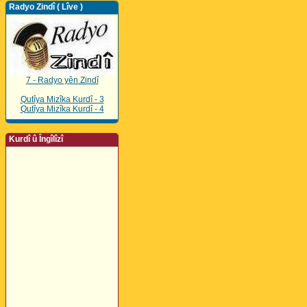
Radyo Zindî ( Lîve )
7 - Radyo yên Zindî
Qutîya Mizîka Kurdî - 3
Qutîya Mizîka Kurdî - 4
Kurdî û Îngîlîzî