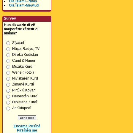
Ola Îslamî - Nivîs
Ola Îslam-Mewlud
Survey
Hun dixwazin di vê
malperêde zêdetir ci
bibînin?
Sîyaset
Nûçe, Radyo, TV
Dîroka Kudistan
Cand & Huner
Muzîka Kurdî
Wêne ( Foto )
Nivîskarên Kurd
Zimanê Kurdî
Pirtûk û Kovar
Helbestên Kurdî
Dibistana Kurdî
Ansîklopedî
Encama Pirsînê
Pirsînên me