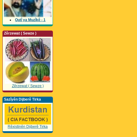
Qutî ya Muzîkê - 1
Zêrzewat ( Sewze )
Zêrzewat ( Sewze )
Sazîyên Dijberê Tirka
Rêxistinên Dijberê Tirka