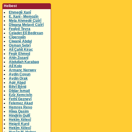
Helbest
Ehmedê Xanî
E. Xanî - Memozîn
Mela Ahmedê Cizîrî
Dîwana Melayê Cizîrî
Feqîyê Teyra
Celadet Elî Bedirxan
Cîgerxwîn
Ciwanê Abdal
Osman Sebrî
Alî Cahît Kiraç
Feqîr Ehmed
Ahîn Zozanî
Abdullah Karabag
Alî Kolo
Armanc Nerwey
Aydin Coşun
Aydin Orak
Agir Abad
Bihrî Bênij
Dildar Îsmail
Ezîz Xemcivîn
Fethî Gezneyî
Felemez Akad
Hemreş Reşo
Hîwa Qasim
Hindirîn Gullî
Hekîm Xêlexî
Hejarê Kurd
Hekîm Xêlexî