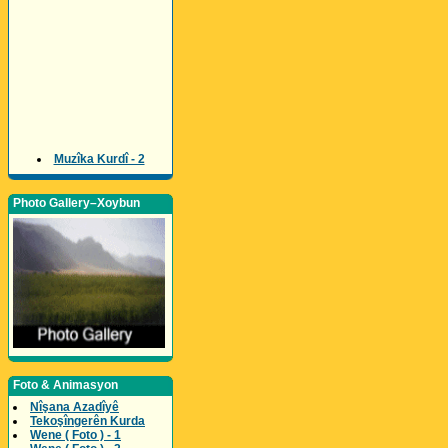
Muzîka Kurdî - 2
Photo Gallery–Xoybun
Foto & Animasyon
Nîşana Azadîyê
Tekoşîngerên Kurda
Wene ( Foto ) - 1