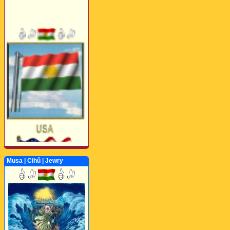
Musa | Cihû | Jewry