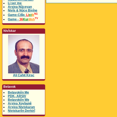
Li ser me
Arsiva Nûceyan
Nivîs & Nûçe Bişîne
Nû
Game-Cilîp-
Li
st
ik
TV
Game -
36
Kur
dish
Nivîskar
Ali Cahit Kirac
Belavok
Belavokên Me
PDK- ARSIV
Belavokên We
Arşiva Xoybunê
Arşiva Niviskaran
Niviskarên Derkirî