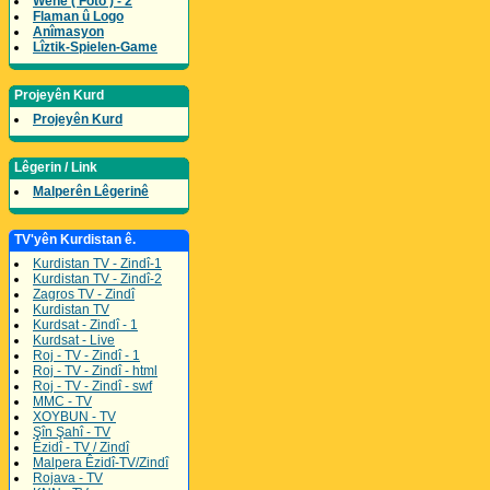
Wene ( Foto ) - 2
Flaman û Logo
Anîmasyon
Lîztik-Spielen-Game
Projeyên Kurd
Projeyên Kurd
Lêgerin / Link
Malperên Lêgerinê
TV'yên Kurdistan ê.
Kurdistan TV - Zindî-1
Kurdistan TV - Zindî-2
Zagros TV - Zindî
Kurdistan TV
Kurdsat - Zindî - 1
Kurdsat - Live
Roj - TV - Zindî - 1
Roj - TV - Zindî - html
Roj - TV - Zindî - swf
MMC - TV
XOYBUN - TV
Şîn Şahî - TV
Êzidî - TV / Zindî
Malpera Êzidî-TV/Zindî
Rojava - TV