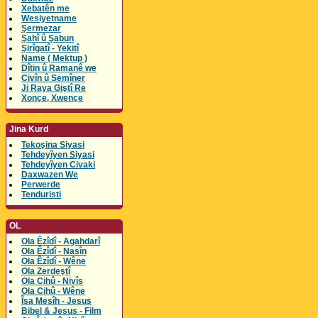
Xebatên me
Wesiyetname
Şermezar
Şahî û Şabun
Şirîgatî - Yekitî
Name ( Mektup )
Dîtin û Ramanê we
Civîn û Semîner
Ji Raya Giştî Re
Xonçe, Xwençe
Jina Kurd
Tekoşina Siyasi
Tehdeyîyen Siyasi
Tehdeyîyen Civaki
Daxwazen We
Perwerde
Tenduristi
OL
Ola Êzîdî - Agahdarî
Ola Êzîdî - Nasîn
Ola Êzîdî - Wêne
Ola Zerdeştî
Ola Cihû - Nivîs
Ola Cihû - Wêne
Îsa Mesîh - Jesus
Bibel & Jesus - Film