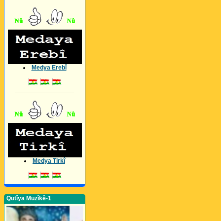
Medya Erebî
_________________
Medya Tirkî
Qutîya Muzîkê-1