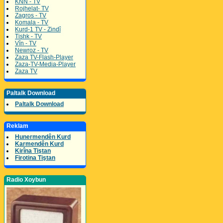
KNN - TV
Rojhelat- TV
Zagros - TV
Komala - TV
Kurd-1 TV - Zindî
Tishk - TV
Vîn - TV
Newroz - TV
Zaza TV-Flash-Player
Zaza-TV-Media-Player
Zaza TV
Paltalk Download
Paltalk Download
Reklam
Hunermendên Kurd
Karmendên Kurd
Kirîna Tiştan
Firotina Tiştan
Radio Xoybun