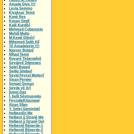
Husên M. Hebeş
Amade Dive !!!!
Leyla Şemmo
Kiyaksar Temir
Konê Reş
Kovan Sindî
Kalê Kurdîsî
Mehmed Çobanoxlu
Mehdî Mutlu
M.Kewê Dilxêrî
Mihemed Salih Alî
Tê Amadekirin !!!!
Navser Botanî
Nîhad Temir
Royarê Tirbesipîyê
Seydayê Dilmeqes
Sebrî Botanî
Sediq Sindavî
Seyid Feysel Mojtevî
Şivan Perwer
Şengal Osman
Seyda yê Arî
Îsmet Dax
Î. Xelîl Şêxmusoglu
FeyzulleKhaznawi
Xizan Şîlan
Y. Sebri Qamişlokî
Helbestên We
Helbest û Stranê We
Helbest û Stranê Gel
Helbestê Bêperde-1
Helbestê Bêperde-2