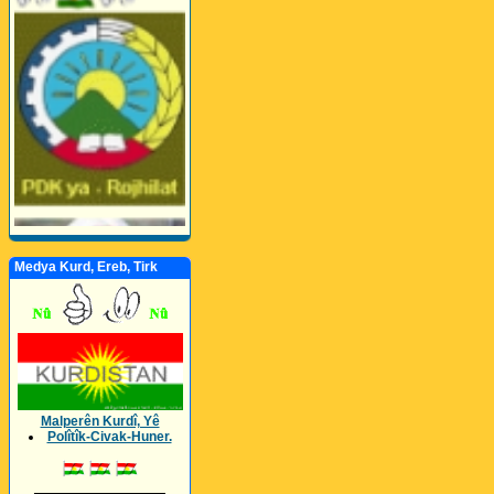
Medya Kurd, Ereb, Tirk
Malperên Kurdî, Yê
Polîtîk-Civak-Huner.
_________________