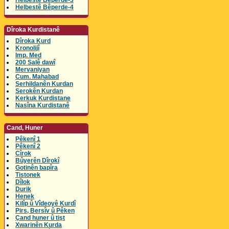
Helbestê Bêperde-3
Helbestê Bêperde-4
Dîroka Kurdistanê
Dîroka Kurd
Kronolijî
Imp. Med
200 Salê dawî
Mervaniyan
Cum. Mahabad
Serhildanên Kurdan
Serokên Kurdan
Kerkuk Kurdistane
Nasîna Kurdistanê
Cand, Huner
Pêkenî 1
Pêkenî 2
Cîrok
Bûyerên Dîrokî
Gotinên bapîra
Tistonek
Dîlok
Durik
Henek
Kilîp û Vîdeoyê Kurdî
Pirs, Bersîv û Pêken
Çand huner û tişt
Xwarinên Kurda