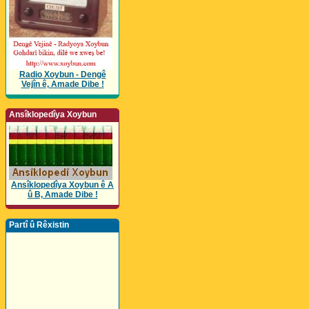
Radio Xoybun - Dengê
Vejîn ê, Amade Dibe !
Ansîklopedîya Xoybun
Ansîklopedîya Xoybun ê A
û B, Amade Dibe !
Partî û Rêxistin