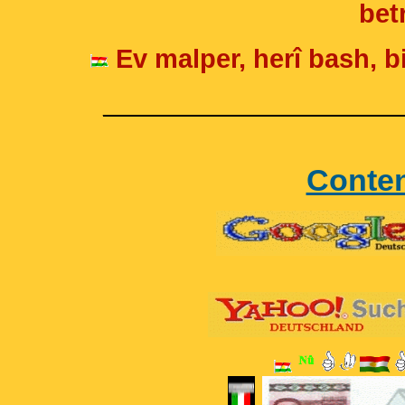
betr
Ev malper, herî bash, bi
____________________
Conte