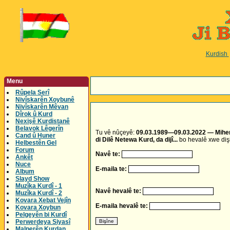
Kurdish
Menu
Rûpela Serî
Nivîskarên Xoybunê
Nivîskarên Mêvan
Dîrok û Kurd
Nexişê Kurdistanê
Belavok Lêgerîn
Tu vê nûçeyê:
09.03.1989—09.03.2022 — Mihem
Cand û Huner
di Dilê Netewa Kurd, da dijî...
bo hevalê xwe dişi
Helbestên Gel
Forum
Navê te:
Ankêt
Nuce
E-maila te:
Album
Slayd Show
Muzîka Kurdî - 1
Navê hevalê te:
Muzîka Kurdî - 2
Kovara Xebat Vejîn
E-maila hevalê te:
Kovara Xoybun
Pelgeyên bi Kurdî
Perwerdeya Siyasî
Malperên Kurdan