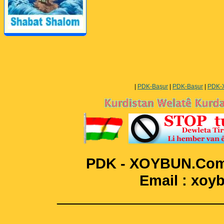
Perwerde ya Zimanê
Kurdî û Îngîlîzî
|
PDK-Başur
|
PDK-Başur
|
PDK-
PDK - XOYBUN.Com 
Email : xo
____________________