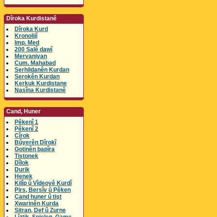
Dîroka Kurdistanê
Dîroka Kurd
Kronolijî
Imp. Med
200 Salê dawî
Mervaniyan
Cum. Mahabad
Serhildanên Kurdan
Serokên Kurdan
Kerkuk Kurdistane
Nasîna Kurdistanê
Cand, Huner
Pêkenî 1
Pêkenî 2
Cîrok
Bûyerên Dîrokî
Gotinên bapîra
Tistonek
Dîlok
Durik
Henek
Kilîp û Vîdeoyê Kurdî
Pirs, Bersîv û Pêken
Çand huner û tişt
Xwarinên Kurda
Sitran, Def û Zurne