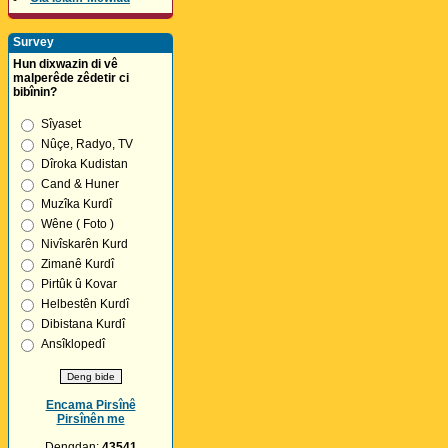
Survey
Hun dixwazin di vê
malperêde zêdetir ci
bibînin?
Sîyaset
Nûçe, Radyo, TV
Dîroka Kudistan
Cand & Huner
Muzîka Kurdî
Wêne ( Foto )
Nivîskarên Kurd
Zimanê Kurdî
Pirtûk û Kovar
Helbestên Kurdî
Dibistana Kurdî
Ansîklopedî
Encama Pirsînê
Pirsînên me
Dengdan:
43541