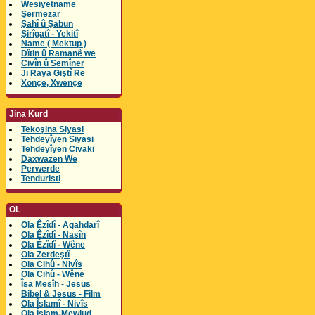
Wesiyetname
Şermezar
Şahî û Şabun
Şirîgatî - Yekitî
Name ( Mektup )
Dîtin û Ramanê we
Civîn û Semîner
Ji Raya Giştî Re
Xonçe, Xwençe
Jina Kurd
Tekoşina Siyasi
Tehdeyîyen Siyasi
Tehdeyîyen Civaki
Daxwazen We
Perwerde
Tenduristi
OL
Ola Êzîdî - Agahdarî
Ola Êzîdî - Nasîn
Ola Êzîdî - Wêne
Ola Zerdeştî
Ola Cihû - Nivîs
Ola Cihû - Wêne
Îsa Mesîh - Jesus
Bibel & Jesus - Film
Ola Îslamî - Nivîs
Ola Îslam-Mewlud