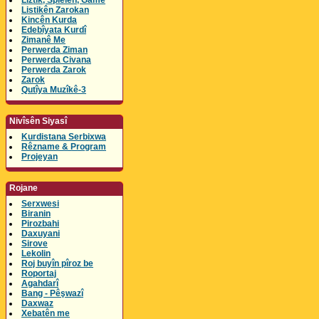
Lîztik, Spielen, Game
Listikên Zarokan
Kincên Kurda
Edebîyata Kurdî
Zimanê Me
Perwerda Ziman
Perwerda Civana
Perwerda Zarok
Zarok
Qutîya Muzîkê-3
Nivîsên Siyasî
Kurdistana Serbixwa
Rêzname & Program
Projeyan
Rojane
Serxwesi
Biranin
Pirozbahi
Daxuyani
Sirove
Lekolin
Roj buyîn pîroz be
Roportaj
Agahdarî
Bang - Pêşwazî
Daxwaz
Xebatên me