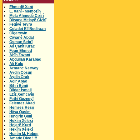
Helbest
Ehmedê Xanî
E. Xanî - Memozîn
Mela Ahmedê Cizîrî
Dîwana Melayê Cizîrî
Feqîyê Teyra
Celadet Elî Bedirxan
Cîgerxwîn
Ciwanê Abdal
Osman Sebrî
Alî Cahît Kiraç
Feqîr Ehmed
Ahîn Zozanî
Abdullah Karabag
Alî Kolo
Armanc Nerwey
Aydin Coşun
Aydin Orak
Agir Abad
Bihrî Bênij
Dildar Îsmail
Ezîz Xemcivîn
Fethî Gezneyî
Felemez Akad
Hemreş Reşo
Hîwa Qasim
Hindirîn Gullî
Hekîm Xêlexî
Hejarê Kurd
Hekîm Xêlexî
Husên M. Hebeş
Amade Dive !!!!