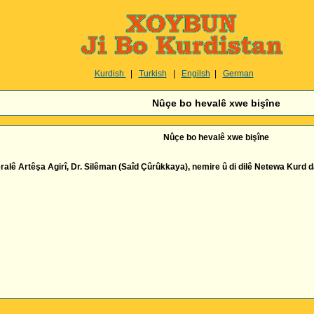
Kurdish
|
Turkish
|
Engilsh
|
German
Nûçe bo hevalê xwe bişîne
Nûçe bo hevalê xwe bişîne
ê Artêşa Agirî, Dr. Silêman (Saîd Çûrûkkaya), nemire û di dilê Netewa Kurd da 