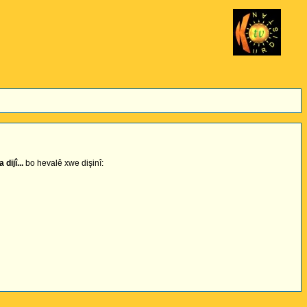
dijî...
bo hevalê xwe dişinî: