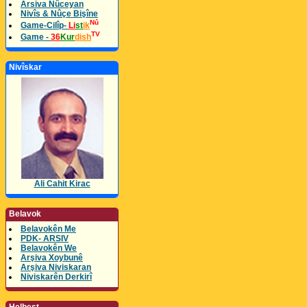
Arsiva Nûceyan
Nivîs & Nûçe Bişîne
Nû
Game-Cilîp-
Li
st
ik
TV
Game -
36
Kur
dish
Nivîskar
Ali Cahit Kirac
Belavok
Belavokên Me
PDK- ARSIV
Belavokên We
Arşiva Xoybunê
Arşiva Niviskaran
Niviskarên Derkirî