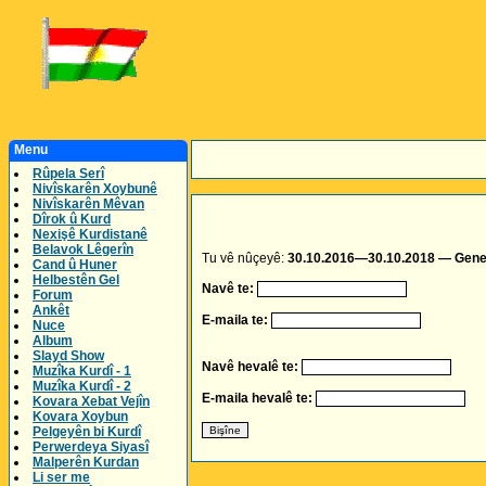
Menu
Rûpela Serî
Nivîskarên Xoybunê
Nivîskarên Mêvan
Dîrok û Kurd
Nexişê Kurdistanê
Belavok Lêgerîn
Tu vê nûçeyê:
30.10.2016—30.10.2018 — General
Cand û Huner
Helbestên Gel
Navê te:
Forum
Ankêt
E-maila te:
Nuce
Album
Slayd Show
Navê hevalê te:
Muzîka Kurdî - 1
Muzîka Kurdî - 2
E-maila hevalê te:
Kovara Xebat Vejîn
Kovara Xoybun
Pelgeyên bi Kurdî
Perwerdeya Siyasî
Malperên Kurdan
Li ser me