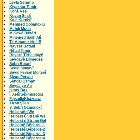
Leyla Şemmo
Kiyaksar Temir
Konê Reş
Kovan Sindî
Kalê Kurdîsî
Mehmed Çobanoxlu
Mehdî Mutlu
M.Kewê Dilxêrî
Mihemed Salih Alî
Tê Amadekirin !!!!
Navser Botanî
Nîhad Temir
Royarê Tirbesipîyê
Seydayê Dilmeqes
Sebrî Botanî
Sediq Sindavî
Seyid Feysel Mojtevî
Şivan Perwer
Şengal Osman
Seyda yê Arî
Îsmet Dax
Î. Xelîl Şêxmusoglu
FeyzulleKhaznawi
Xizan Şîlan
Y. Sebri Qamişlokî
Helbestên We
Helbest û Stranê We
Helbest û Stranê Gel
Helbestê Bêperde-1
Helbestê Bêperde-2
Helbestê Bêperde-3
Helbestê Bêperde-4