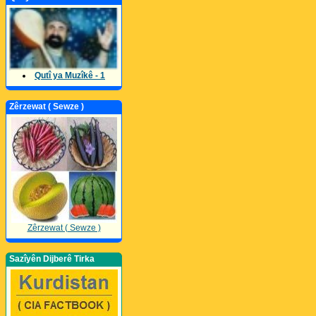
Qutî ya Muzîkê - 1
Zêrzewat ( Sewze )
Zêrzewat ( Sewze )
Sazîyên Dijberê Tirka