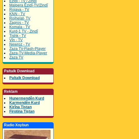
Êzidî - TV / Zindî
Malpera Êzidî-TV/Zindî
Rojava - TV
KNN - TV
Rojhelat- TV
Zagros - TV
Komala - TV
Kurd-1 TV - Zindî
Tishk - TV
Vîn - TV
Newroz - TV
Zaza TV-Flash-Player
Zaza-TV-Media-Player
Zaza TV
Paltalk Download
Paltalk Download
Reklam
Hunermendên Kurd
Karmendên Kurd
Kirîna Tiştan
Firotina Tiştan
Radio Xoybun