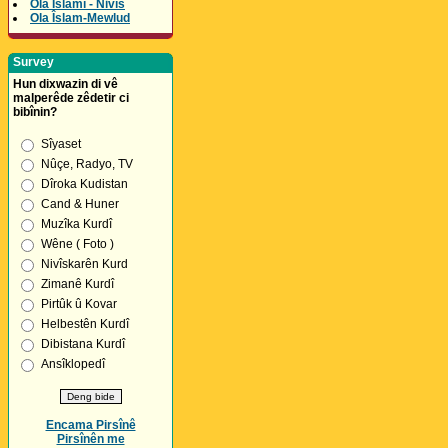
Ola Îslamî - Nivîs
Ola Îslam-Mewlud
Survey
Hun dixwazin di vê
malperêde zêdetir ci
bibînin?
Sîyaset
Nûçe, Radyo, TV
Dîroka Kudistan
Cand & Huner
Muzîka Kurdî
Wêne ( Foto )
Nivîskarên Kurd
Zimanê Kurdî
Pirtûk û Kovar
Helbestên Kurdî
Dibistana Kurdî
Ansîklopedî
Encama Pirsînê
Pirsînên me