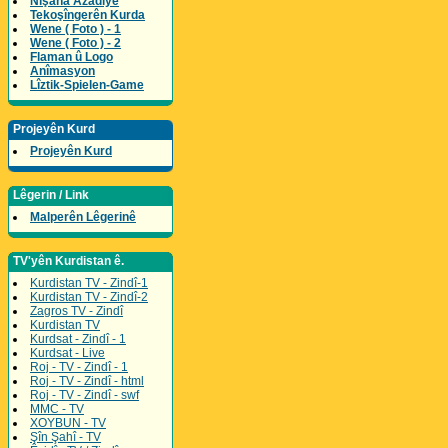
Nîşana Azadîyê
Tekoşîngerên Kurda
Wene ( Foto ) - 1
Wene ( Foto ) - 2
Flaman û Logo
Anîmasyon
Lîztik-Spielen-Game
Projeyên Kurd
Projeyên Kurd
Lêgerin / Link
Malperên Lêgerinê
TV'yên Kurdistan ê.
Kurdistan TV - Zindî-1
Kurdistan TV - Zindî-2
Zagros TV - Zindî
Kurdistan TV
Kurdsat - Zindî - 1
Kurdsat - Live
Roj - TV - Zindî - 1
Roj - TV - Zindî - html
Roj - TV - Zindî - swf
MMC - TV
XOYBUN - TV
Şîn Şahî - TV