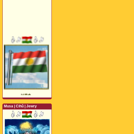
Musa | Cihû | Jewry