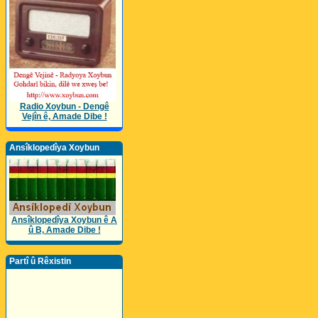
Radio Xoybun - Dengê
Vejîn ê, Amade Dibe !
Ansîklopedîya Xoybun
Ansîklopedîya Xoybun ê A
û B, Amade Dibe !
Partî û Rêxistin