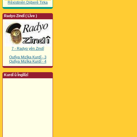
Rêxistinên Dijberê Tirka
Radyo Zindî ( Lîve )
7 - Radyo yên Zindî
Qutîya Mizîka Kurdî - 3
Qutîya Mizîka Kurdî - 4
Kurdî û Îngîlîzî