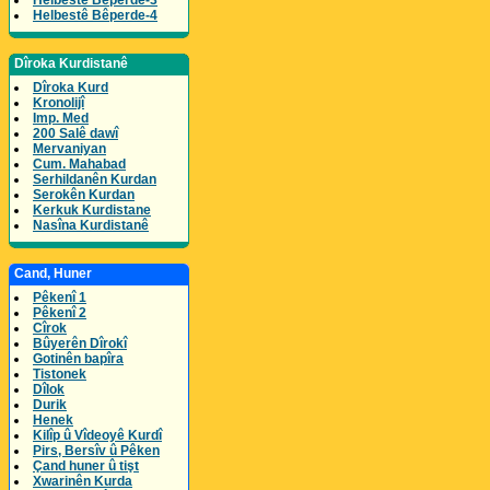
Helbestê Bêperde-3
Helbestê Bêperde-4
Dîroka Kurdistanê
Dîroka Kurd
Kronolijî
Imp. Med
200 Salê dawî
Mervaniyan
Cum. Mahabad
Serhildanên Kurdan
Serokên Kurdan
Kerkuk Kurdistane
Nasîna Kurdistanê
Cand, Huner
Pêkenî 1
Pêkenî 2
Cîrok
Bûyerên Dîrokî
Gotinên bapîra
Tistonek
Dîlok
Durik
Henek
Kilîp û Vîdeoyê Kurdî
Pirs, Bersîv û Pêken
Çand huner û tişt
Xwarinên Kurda