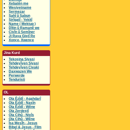
Xebatên me
Wesiyetname
Şermezar
Şahî û Şabun
Şirîgatî - Yekitî
Name ( Mektup )
Dîtin û Ramanê we
Civîn û Semîner
Ji Raya Giştî Re
Xonçe, Xwençe
Jina Kurd
Tekoşina Siyasi
Tehdeyîyen Siyasi
Tehdeyîyen Civaki
Daxwazen We
Perwerde
Tenduristi
OL
Ola Êzîdî - Agahdarî
Ola Êzîdî - Nasîn
Ola Êzîdî - Wêne
Ola Zerdeştî
Ola Cihû - Nivîs
Ola Cihû - Wêne
Îsa Mesîh - Jesus
Bibel & Jesus - Film