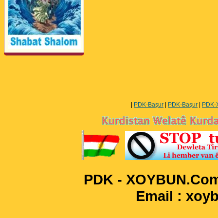
Perwerde ya Zimanê
Kurdî û Îngîlîzî
|
PDK-Başur
|
PDK-Başur
|
PDK-
PDK - XOYBUN.Com 
Email : xo
____________________