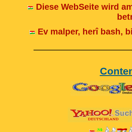
Diese WebSeite wird am
betr
Ev malper, herî bash, bi
____________________
Conte