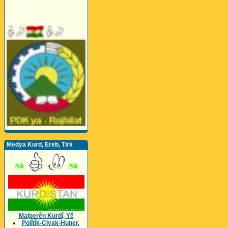
Medya Kurd, Ereb, Tirk
Malperên Kurdî, Yê
Polîtîk-Civak-Huner.