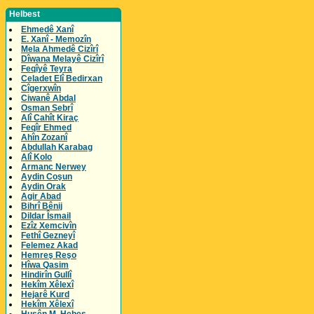
Helbest
Ehmedê Xanî
E. Xanî - Memozîn
Mela Ahmedê Cizîrî
Dîwana Melayê Cizîrî
Feqîyê Teyra
Celadet Elî Bedirxan
Cîgerxwîn
Ciwanê Abdal
Osman Sebrî
Alî Cahît Kiraç
Feqîr Ehmed
Ahîn Zozanî
Abdullah Karabag
Alî Kolo
Armanc Nerwey
Aydin Coşun
Aydin Orak
Agir Abad
Bihrî Bênij
Dildar Îsmail
Ezîz Xemcivîn
Fethî Gezneyî
Felemez Akad
Hemreş Reşo
Hîwa Qasim
Hindirîn Gullî
Hekîm Xêlexî
Hejarê Kurd
Hekîm Xêlexî