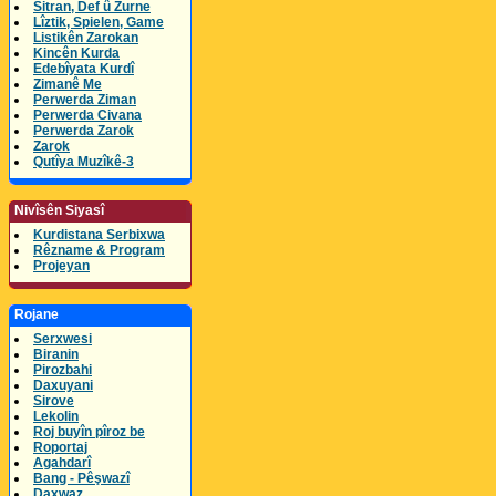
Sitran, Def û Zurne
Lîztik, Spielen, Game
Listikên Zarokan
Kincên Kurda
Edebîyata Kurdî
Zimanê Me
Perwerda Ziman
Perwerda Civana
Perwerda Zarok
Zarok
Qutîya Muzîkê-3
Nivîsên Siyasî
Kurdistana Serbixwa
Rêzname & Program
Projeyan
Rojane
Serxwesi
Biranin
Pirozbahi
Daxuyani
Sirove
Lekolin
Roj buyîn pîroz be
Roportaj
Agahdarî
Bang - Pêşwazî
Daxwaz