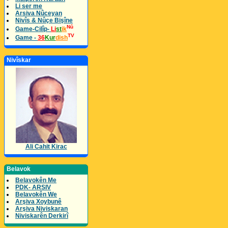
Li ser me
Arsiva Nûceyan
Nivîs & Nûçe Bişîne
Nû
Game-Cilîp-
Li
st
ik
TV
Game -
36
Kur
dish
Nivîskar
Ali Cahit Kirac
Belavok
Belavokên Me
PDK- ARSIV
Belavokên We
Arşiva Xoybunê
Arşiva Niviskaran
Niviskarên Derkirî