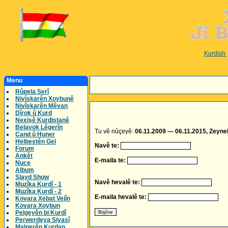
Kurdish
Menu
Rûpela Serî
Nivîskarên Xoybunê
Nivîskarên Mêvan
Dîrok û Kurd
Nexişê Kurdistanê
Belavok Lêgerîn
Tu vê nûçeyê:
06.11.2009 — 06.11.2015, Zeynel 
Cand û Huner
Helbestên Gel
Navê te:
Forum
Ankêt
E-maila te:
Nuce
Album
Slayd Show
Navê hevalê te:
Muzîka Kurdî - 1
Muzîka Kurdî - 2
E-maila hevalê te:
Kovara Xebat Vejîn
Kovara Xoybun
Pelgeyên bi Kurdî
Perwerdeya Siyasî
Malperên Kurdan