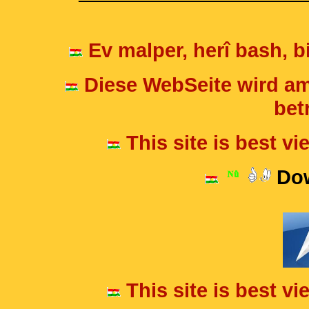
Ev malper, herî bash, bi
Diese WebSeite wird am
betr
This site is best v
Dow
This site is best v