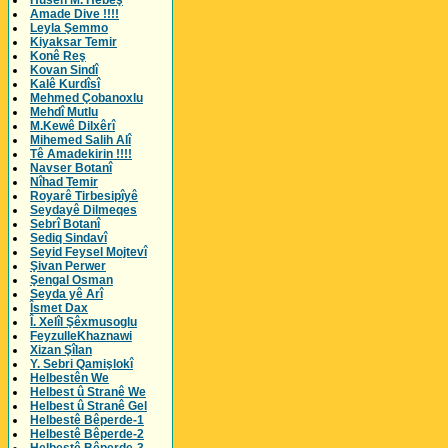
Husên M. Hebeş
Amade Dive !!!!
Leyla Şemmo
Kiyaksar Temir
Konê Reş
Kovan Sindî
Kalê Kurdîsî
Mehmed Çobanoxlu
Mehdî Mutlu
M.Kewê Dilxêrî
Mihemed Salih Alî
Tê Amadekirin !!!!
Navser Botanî
Nîhad Temir
Royarê Tirbesipîyê
Seydayê Dilmeqes
Sebrî Botanî
Sediq Sindavî
Seyid Feysel Mojtevî
Şivan Perwer
Şengal Osman
Seyda yê Arî
Îsmet Dax
Î. Xelîl Şêxmusoglu
FeyzulleKhaznawi
Xizan Şîlan
Y. Sebri Qamişlokî
Helbestên We
Helbest û Stranê We
Helbest û Stranê Gel
Helbestê Bêperde-1
Helbestê Bêperde-2