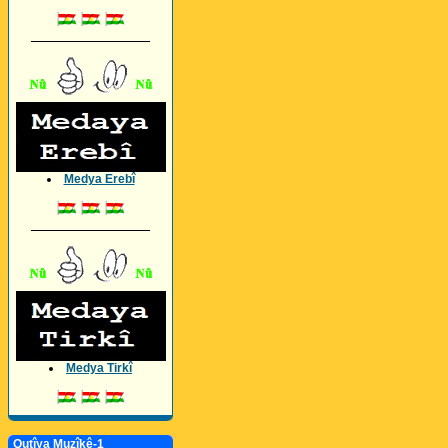
_________________
Medya Erebî
_________________
Medya Tirkî
Qutîya Muzîkê-1