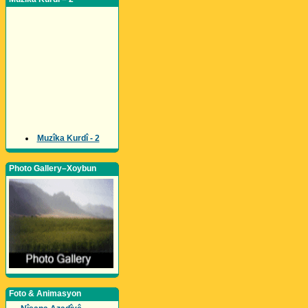
Muzîka Kurdî - 2
Photo Gallery–Xoybun
Foto & Animasyon