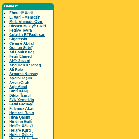
Helbest
Ehmedê Xanî
E. Xanî - Memozîn
Mela Ahmedê Cizîrî
Dîwana Melayê Cizîrî
Feqîyê Teyra
Celadet Elî Bedirxan
Cîgerxwîn
Ciwanê Abdal
Osman Sebrî
Alî Cahît Kiraç
Feqîr Ehmed
Ahîn Zozanî
Abdullah Karabag
Alî Kolo
Armanc Nerwey
Aydin Coşun
Aydin Orak
Agir Abad
Bihrî Bênij
Dildar Îsmail
Ezîz Xemcivîn
Fethî Gezneyî
Felemez Akad
Hemreş Reşo
Hîwa Qasim
Hindirîn Gullî
Hekîm Xêlexî
Hejarê Kurd
Hekîm Xêlexî