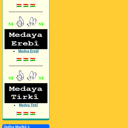
_________________
Medya Erebî
_________________
Medya Tirkî
Qutîya Muzîkê-1