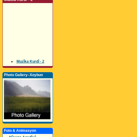
Muzîka Kurdî - 2
Photo Gallery–Xoybun
Foto & Animasyon