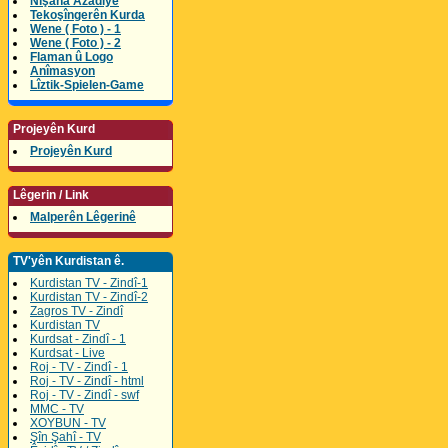
Nîşana Azadîyê
Tekoşîngerên Kurda
Wene ( Foto ) - 1
Wene ( Foto ) - 2
Flaman û Logo
Anîmasyon
Lîztik-Spielen-Game
Projeyên Kurd
Projeyên Kurd
Lêgerin / Link
Malperên Lêgerinê
TV'yên Kurdistan ê.
Kurdistan TV - Zindî-1
Kurdistan TV - Zindî-2
Zagros TV - Zindî
Kurdistan TV
Kurdsat - Zindî - 1
Kurdsat - Live
Roj - TV - Zindî - 1
Roj - TV - Zindî - html
Roj - TV - Zindî - swf
MMC - TV
XOYBUN - TV
Şîn Şahî - TV