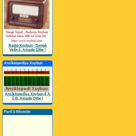
Radio Xoybun - Dengê
Vejîn ê, Amade Dibe !
Ansîklopedîya Xoybun
Ansîklopedîya Xoybun ê A
û B, Amade Dibe !
Partî û Rêxistin