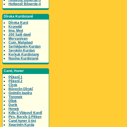
Helbestê Bêperde-3
Helbestê Bêperde-4
Dîroka Kurdistanê
Dîroka Kurd
Kronolijî
Imp. Med
200 Salê dawî
Mervaniyan
Cum. Mahabad
Serhildanên Kurdan
Serokên Kurdan
Kerkuk Kurdistane
Nasîna Kurdistanê
Cand, Huner
Pêkenî 1
Pêkenî 2
Cîrok
Bûyerên Dîrokî
Gotinên bapîra
Tistonek
Dîlok
Durik
Henek
Kilîp û Vîdeoyê Kurdî
Pirs, Bersîv û Pêken
Çand huner û tişt
Xwarinên Kurda