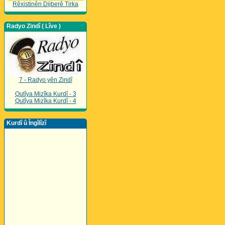
Rêxistinên Dijberê Tirka
Radyo Zindî ( Lîve )
7 - Radyo yên Zindî
Qutîya Mizîka Kurdî - 3
Qutîya Mizîka Kurdî - 4
Kurdî û Îngîlîzî