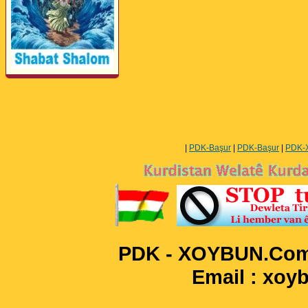
Perwerde ya Zimanê
Kurdî û Îngîlîzî
|
PDK-Başur
|
PDK-Başur
|
PDK-
PDK - XOYBUN.Com 
Email : xo
____________________