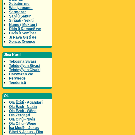
Xebatên me
Wesiyetname
Şermezar
Şahî û Şabun
Şirîgatî - Yekitî
Name ( Mektup )
Dîtin û Ramanê we
Civîn û Semîner
Ji Raya Giştî Re
Xonçe, Xwençe
Jina Kurd
Tekoşina Siyasi
Tehdeyîyen Siyasi
Tehdeyîyen Civaki
Daxwazen We
Perwerde
Tenduristi
OL
Ola Êzîdî - Agahdarî
Ola Êzîdî - Nasîn
Ola Êzîdî - Wêne
Ola Zerdeştî
Ola Cihû - Nivîs
Ola Cihû - Wêne
Îsa Mesîh - Jesus
Bibel & Jesus - Film