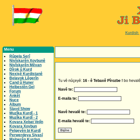
Kurdish
Menu
Rûpela Serî
Nivîskarên Xoybunê
Nivîskarên Mêvan
Dîrok û Kurd
Nexişê Kurdistanê
Belavok Lêgerîn
Tu vê nûçeyê:
16 - ê Tebaxê Pîrozbe !
bo hevalê
Cand û Huner
Helbestên Gel
Navê te:
Forum
Ankêt
E-maila te:
Nuce
Album
Slayd Show
Navê hevalê te:
Muzîka Kurdî - 1
Muzîka Kurdî - 2
E-maila hevalê te:
Kovara Xebat Vejîn
Kovara Xoybun
Pelgeyên bi Kurdî
Perwerdeya Siyasî
Malperên Kurdan