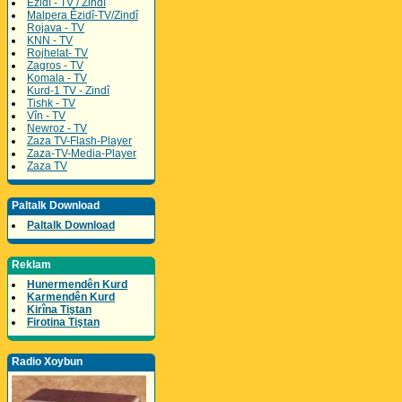
Êzidî - TV / Zindî
Malpera Êzidî-TV/Zindî
Rojava - TV
KNN - TV
Rojhelat- TV
Zagros - TV
Komala - TV
Kurd-1 TV - Zindî
Tishk - TV
Vîn - TV
Newroz - TV
Zaza TV-Flash-Player
Zaza-TV-Media-Player
Zaza TV
Paltalk Download
Paltalk Download
Reklam
Hunermendên Kurd
Karmendên Kurd
Kirîna Tiştan
Firotina Tiştan
Radio Xoybun