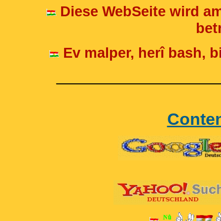
Diese WebSeite wird am
betr
Ev malper, herî bash, bi
____________________
Conte