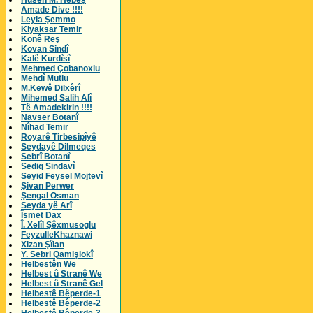
Husên M. Hebeş
Amade Dive !!!!
Leyla Şemmo
Kiyaksar Temir
Konê Reş
Kovan Sindî
Kalê Kurdîsî
Mehmed Çobanoxlu
Mehdî Mutlu
M.Kewê Dilxêrî
Mihemed Salih Alî
Tê Amadekirin !!!!
Navser Botanî
Nîhad Temir
Royarê Tirbesipîyê
Seydayê Dilmeqes
Sebrî Botanî
Sediq Sindavî
Seyid Feysel Mojtevî
Şivan Perwer
Şengal Osman
Seyda yê Arî
Îsmet Dax
Î. Xelîl Şêxmusoglu
FeyzulleKhaznawi
Xizan Şîlan
Y. Sebri Qamişlokî
Helbestên We
Helbest û Stranê We
Helbest û Stranê Gel
Helbestê Bêperde-1
Helbestê Bêperde-2