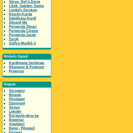
Sitran, Def û Zurne
Lîztik, Spielen, Game
Listikên Zarokan
Kincên Kurda
Edebîyata Kurdî
Zimanê Me
Perwerda Ziman
Perwerda Civana
Perwerda Zarok
Zarok
Qutîya Muzîkê-3
Nivîsên Siyasî
Kurdistana Serbixwa
Rêzname & Program
Projeyan
Rojane
Serxwesi
Biranin
Pirozbahi
Daxuyani
Sirove
Lekolin
Roj buyîn pîroz be
Roportaj
Agahdarî
Bang - Pêşwazî
Daxwaz