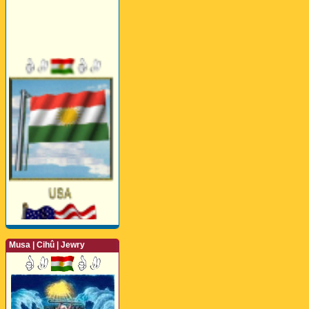
Musa | Cihû | Jewry