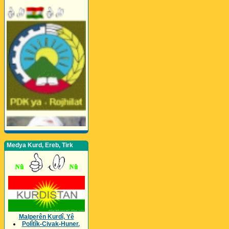
Medya Kurd, Ereb, Tirk
Malperên Kurdî, Yê
Polîtîk-Civak-Huner.