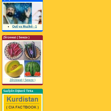
Qutî ya Muzîkê - 1
Zêrzewat ( Sewze )
Zêrzewat ( Sewze )
Sazîyên Dijberê Tirka