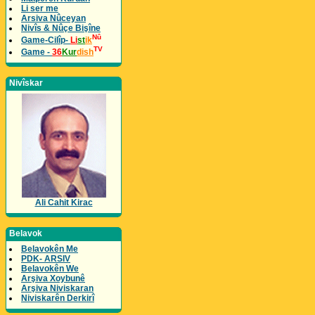
Li ser me
Arsiva Nûceyan
Nivîs & Nûçe Bişîne
Nû
Game-Cilîp-
Li
st
ik
TV
Game -
36
Kur
dish
Nivîskar
Ali Cahit Kirac
Belavok
Belavokên Me
PDK- ARSIV
Belavokên We
Arşiva Xoybunê
Arşiva Niviskaran
Niviskarên Derkirî