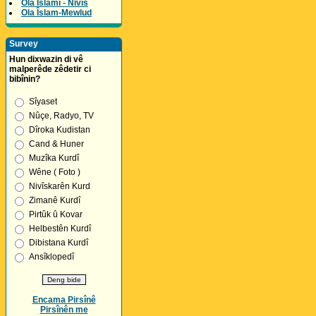
Ola Îslamî - Nivîs
Ola Îslam-Mewlud
Survey
Hun dixwazin di vê
malperêde zêdetir ci
bibînin?
Sîyaset
Nûçe, Radyo, TV
Dîroka Kudistan
Cand & Huner
Muzîka Kurdî
Wêne ( Foto )
Nivîskarên Kurd
Zimanê Kurdî
Pirtûk û Kovar
Helbestên Kurdî
Dibistana Kurdî
Ansîklopedî
Encama Pirsînê
Pirsînên me