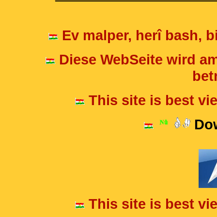
Ev malper, herî bash, bi
Diese WebSeite wird am
betr
This site is best v
Dow
This site is best v