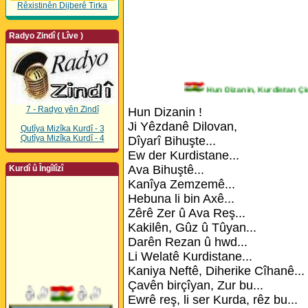
Rêxistinên Dijberê Tirka
Radyo Zindî ( Lîve )
Hun Dizanin, Kurdista
7 - Radyo yên Zindî
Hun Dizanin !
Ji Yêzdanê Dilovan,
Qutîya Mizîka Kurdî - 3
Qutîya Mizîka Kurdî - 4
Dîyarî Bihuşte...
Ew der Kurdistane...
Ava Bihuştê...
Kurdî û Îngîlîzî
Kanîya Zemzemê...
Hebuna li bin Axê...
Zêrê Zer û Ava Reş...
Kakilên, Gûz û Tûyan...
Darên Rezan û hwd...
Li Welatê Kurdistane...
Kaniya Neftê, Diherike Cîhanê...
Çavên birçîyan, Zur bu...
Ewrê reş, li ser Kurda, rêz bu...