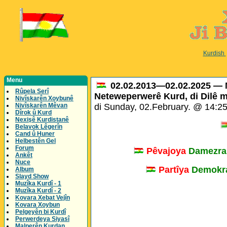
Kurdish
Menu
02.02.2013—02.02.2025 — 
Rûpela Serî
Neteweperwerê Kurd, di Dilê me
Nivîskarên Xoybunê
Nivîskarên Mêvan
di Sunday, 02.February. @ 14:2
Dîrok û Kurd
Nexişê Kurdistanê
Me
Belavok Lêgerîn
Cand û Huner
Helbestên Gel
Forum
Pêvajoya
Damezra
Ankêt
Nuce
Partîya
Demokra
Album
Slayd Show
Muzîka Kurdî - 1
Muzîka Kurdî - 2
Kovara Xebat Vejîn
Kovara Xoybun
Pelgeyên bi Kurdî
Perwerdeya Siyasî
Malperên Kurdan