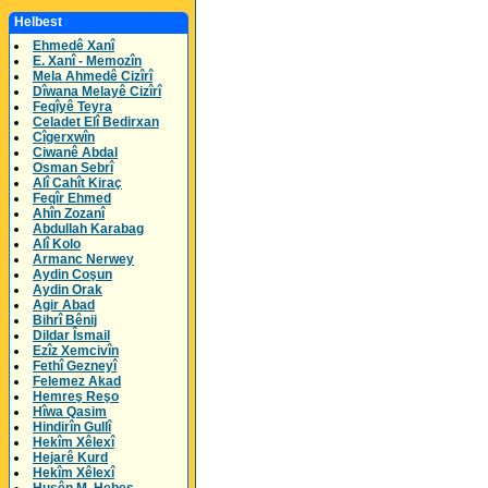
Helbest
Ehmedê Xanî
E. Xanî - Memozîn
Mela Ahmedê Cizîrî
Dîwana Melayê Cizîrî
Feqîyê Teyra
Celadet Elî Bedirxan
Cîgerxwîn
Ciwanê Abdal
Osman Sebrî
Alî Cahît Kiraç
Feqîr Ehmed
Ahîn Zozanî
Abdullah Karabag
Alî Kolo
Armanc Nerwey
Aydin Coşun
Aydin Orak
Agir Abad
Bihrî Bênij
Dildar Îsmail
Ezîz Xemcivîn
Fethî Gezneyî
Felemez Akad
Hemreş Reşo
Hîwa Qasim
Hindirîn Gullî
Hekîm Xêlexî
Hejarê Kurd
Hekîm Xêlexî