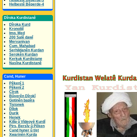
Helbestê Bêperde-3
Helbestê Bêperde-4
Dîroka Kurdistanê
Dîroka Kurd
Kronolijî
Imp. Med
200 Salê dawî
Mervaniyan
Cum. Mahabad
Serhildanên Kurdan
Serokên Kurdan
Kerkuk Kurdistane
Nasîna Kurdistanê
Cand, Huner
Pêkenî 1
Pêkenî 2
Cîrok
Bûyerên Dîrokî
Gotinên bapîra
Tistonek
Dîlok
Durik
Henek
Kilîp û Vîdeoyê Kurdî
Pirs, Bersîv û Pêken
Çand huner û tişt
Xwarinên Kurda