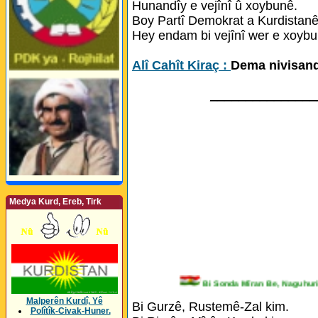
Hunandîy e vejînî û xoybunê.
Boy Partî Demokrat a Kurdistanê
Hey endam bi vejînî wer e xoybu
Alî Cahît Kiraç :
Dema nivisand
_______________
Medya Kurd, Ereb, Tirk
Bi Sonda Mîran Be, Naguh
Malperên Kurdî, Yê
Bi Gurzê, Rustemê-Zal kim.
Polîtîk-Civak-Huner.