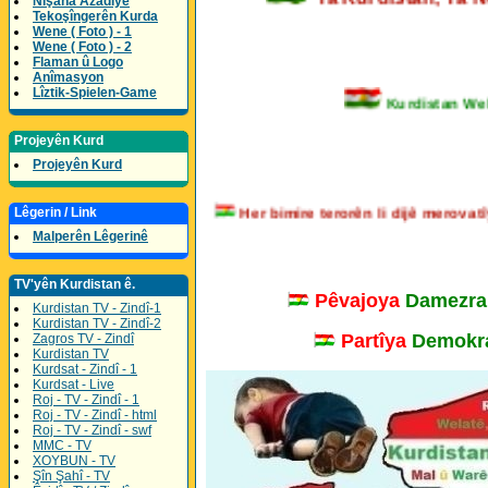
Nîşana Azadîyê
Tekoşîngerên Kurda
Wene ( Foto ) - 1
Wene ( Foto ) - 2
Flaman û Logo
Anîmasyon
Lîztik-Spielen-Game
Kurdistan Welatê
Projeyên Kurd
Projeyên Kurd
Her bimire terorên li dijê mero
Lêgerin / Link
Malperên Lêgerinê
TV'yên Kurdistan ê.
Pêvajoya
Damezra
Kurdistan TV - Zindî-1
Kurdistan TV - Zindî-2
Partîya
Demokra
Zagros TV - Zindî
Kurdistan TV
Kurdsat - Zindî - 1
Kurdsat - Live
Roj - TV - Zindî - 1
Roj - TV - Zindî - html
Roj - TV - Zindî - swf
MMC - TV
XOYBUN - TV
Şîn Şahî - TV