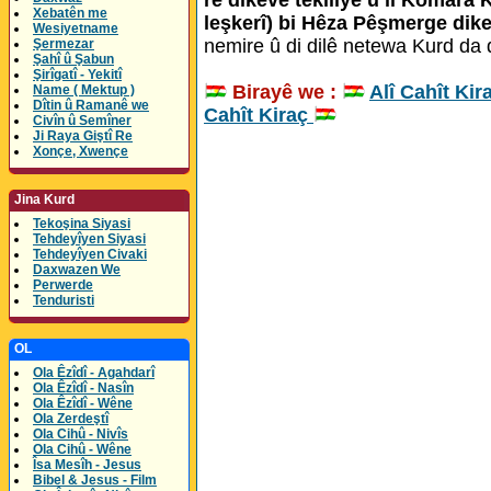
Xebatên me
leşkerî) bi Hêza Pêşmerge dike.
Wesiyetname
nemire û di dilê netewa Kurd da di
Şermezar
Şahî û Şabun
Şirîgatî - Yekitî
Birayê we :
Alî Cahît Kir
Name ( Mektup )
Dîtin û Ramanê we
Cahît Kiraç
Civîn û Semîner
Ji Raya Giştî Re
Xonçe, Xwençe
Jina Kurd
Tekoşina Siyasi
Tehdeyîyen Siyasi
Tehdeyîyen Civaki
Daxwazen We
Perwerde
Tenduristi
OL
Ola Êzîdî - Agahdarî
Ola Êzîdî - Nasîn
Ola Êzîdî - Wêne
Ola Zerdeştî
Ola Cihû - Nivîs
Ola Cihû - Wêne
Îsa Mesîh - Jesus
Bibel & Jesus - Film