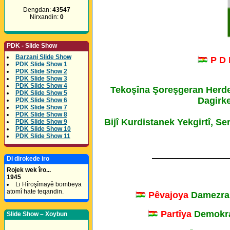
Dengdan:
43547
Nirxandin:
0
PDK - Slide Show
Barzani Slide Show
P D
PDK Slide Show 1
PDK Slide Show 2
PDK Slide Show 3
PDK Slide Show 4
Tekoşîna Şoreşgeran Herde
PDK Slide Show 5
Dagirke
PDK Slide Show 6
PDK Slide Show 7
PDK Slide Show 8
Bijî Kurdistanek Yekgirtî, S
PDK Slide Show 9
PDK Slide Show 10
PDK Slide Show 11
_______________
Di dirokede iro
Rojek wek îro...
1945
Li Hîroşîmayê bombeya
atomî hate teqandin.
Pêvajoya
Damezra
Partîya
Demokra
Slide Show – Xoybun