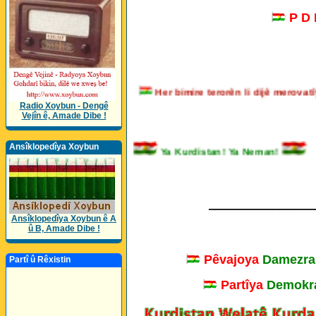
P D
Her bimire terorên li dijê mero
Radio Xoybun - Dengê
Vejîn ê, Amade Dibe !
Ansîklopedîya Xoybun
Ya Kurdistan! Ya Neman!
_______________
Ansîklopedîya Xoybun ê A
û B, Amade Dibe !
Pêvajoya
Damezra
Partî û Rêxistin
Partîya
Demokra