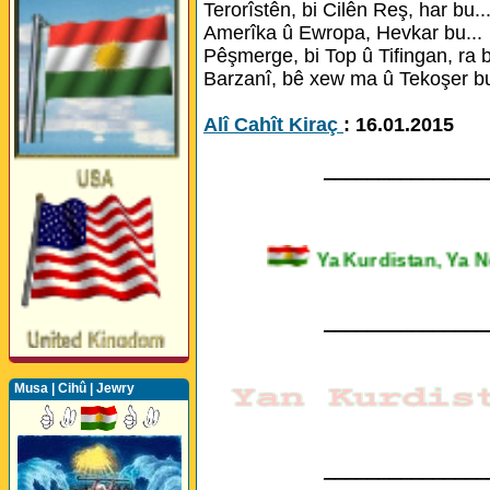
Terorîstên, bi Cilên Reş, har bu..
Amerîka û Ewropa, Hevkar bu...
Pêşmerge, bi Top û Tifingan, ra b
Barzanî, bê xew ma û Tekoşer bu
Alî Cahît Kiraç
: 16.01.2015
_______________
Ya Kurdistan, Y
_______________
Musa | Cihû | Jewry
_______________
Perwerde ya Zimanê
Kurdî û Îngîlîzî