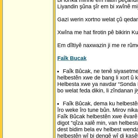
Bi lorîka mirinê em hatin pêçandi
Liyandin şûna şîr em bi xwînê mi
Gazi werin xortno welat çû qeda
Xwîna me hat firotin pê bikirin Ku
Em dîltiyê naxwazin ji me re rûme
Faîk Bucak
Faîk Bûcak, ne tenê siyasetme
helbestên xwe de bang li xort û k
Helbesta xwe ya navdar “Sonda Mi
bo welat feda dikin, li zîndanan j
Faîk Bûcak, dema ku helbestê
îro weke îro tune bûn. Mirov nikar
Faîk Bûcak helbestên xwe êvarê b
digot ”qîza xalê min, van helbest
dest bidim bela ev helbest wenda
helbestên wî bi dengê wî di kasê