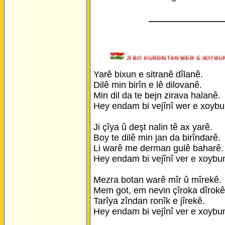
_______________
Jİ BO KURDİSTAN WER E XO
Yarê bixun e sitranê dîlanê.
Dilê min birîn e lê dilovanê.
Min dil da te bejn zirava halanê.
Hey endam bi vejînî wer e xoybu
Ji çîya û deşt nalin tê ax yarê.
Boy te dilê min jan da birîndarê.
Li warê me derman gulê baharê.
Hey endam bi vejînî ver e xoybu
Mezra botan warê mîr û mîrekê.
Mem got, em nevin çîroka dîrokê
Tarîya zîndan ronîk e jîrekê.
Hey endam bi vejînî ver e xoybu