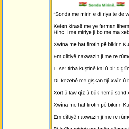
Sonda Mirinê.
“Sonda me mirin e di riya te de w
Kefen kirasê me ye ferman lihem l
Hinc li me miriye ji bo me ma xeb
Xwîna me hat firotin pê bikirin Ku
Em dîltiyê naxwazin ji me re rûme
Li ser tirba kuştinê kal û pir digrî
Dil kezebê me gişkan tijî xwîn û b
Xort û law qîz û bûk hemû sond 
Xwîna me hat firotin pê bikirin Ku
Em dîltiyê naxwazin ji me re rûme