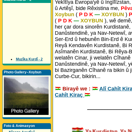
Yekîtîya Ewropa'yê û Îngîlîzstan,
û Artêşî, bide Rêxistina me,
Pêv
Xoybun
(
P D K
—
XOYBUN
)
P
(
P D K
—
XOYBUN
), wê demê,
her çar dora sinorên Kurdistanê,
Danûstendinê, ya Nav-Netewî, a
Ser-Erd û hebunên Bin-Erd ê Kur
Reyâ Kendavên Kurdistanê, Bi R
Asîmanên Kurdistanê, Bi Rêya-Bej
welatên Cinar, ji welatên Cîhanê 
Muzîka Kurdî - 2
Danûstendinê, ya Nav-Netewî, yê
bi Bazirganên Cîhanê ra bikin û ji
Photo Gallery–Xoybun
Curbe-Cur, bikirin...
Birayê we :
Alî Cahît Kir
Cahît Kiraç
_______________
Foto & Animasyon
Ya Kurdistan, Y