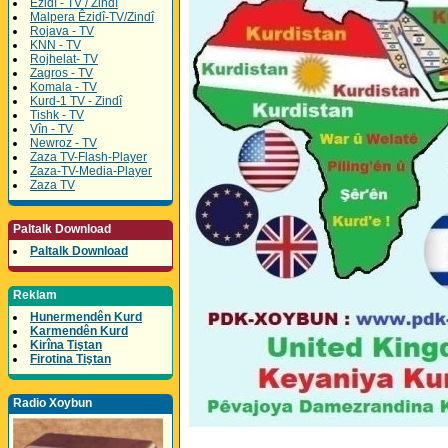
Êzidî - TV / Zindî
Malpera Êzidî-TV/Zindî
Rojava - TV
KNN - TV
Rojhelat- TV
Zagros - TV
Komala - TV
Kurd-1 TV - Zindî
Tishk - TV
Vîn - TV
Newroz - TV
Zaza TV-Flash-Player
Zaza-TV-Media-Player
Zaza TV
Paltalk Download
Paltalk Download
Reklam
Hunermendên Kurd
Karmendên Kurd
Kirîna Tiştan
Firotina Tiştan
Radio Xoybun