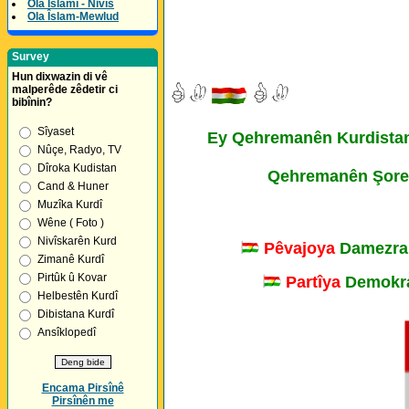
Ola Îslamî - Nivîs
Ola Îslam-Mewlud
Survey
Hun dixwazin di vê
malperêde zêdetir ci
bibînin?
Sîyaset
Ey Qehremanên Kurdistan 
Nûçe, Radyo, TV
Dîroka Kudistan
Qehremanên Şoreşa
Cand & Huner
Muzîka Kurdî
Wêne ( Foto )
Nivîskarên Kurd
Pêvajoya
Damezra
Zimanê Kurdî
Pirtûk û Kovar
Partîya
Demokra
Helbestên Kurdî
Dibistana Kurdî
Ansîklopedî
Encama Pirsînê
Pirsînên me