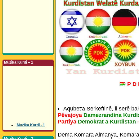
Muzîka Kurdî – 1
P D
Aqubet'a Serkeftinê, li serê ba
Pêvajoya
Damezrandina Kurdi
Partîya
Demokrat a Kurdistan
Muzîka Kurdî - 1
Dema Komara Almanya, Komara 
Muzîka Kurdî – 2