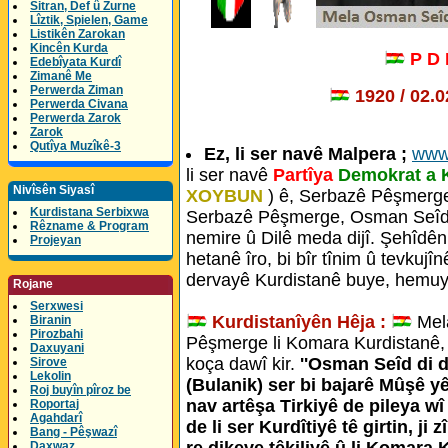
Sitran, Def û Zurne
Lîztik, Spielen, Game
Listikên Zarokan
Kincên Kurda
P D
Edebîyata Kurdî
Zimanê Me
Perwerda Ziman
1920 / 02.
Perwerda Civana
Perwerda Zarok
Zarok
Qutîya Muzîkê-3
Ez, li ser navê Malpera ;
www
li ser navê
Partîya
Demokrat a 
Nivîsên Siyasî
XOYBUN
) ê, Serbazê Pêşmerge,
Kurdistana Serbixwa
Serbazê Pêşmerge, Osman Seîd,
Rêzname & Program
nemire û Dilê meda dijî. Şehîdê
Projeyan
hetanê îro, bi bîr tînim û tevkujî
dervayê Kurdistanê buye, hemuy
Rojane
Serxwesi
Kurdistanîyên Hêja :
Mel
Biranin
Pirozbahi
Pêşmerge li Komara Kurdistanê,
Daxuyani
koça dawî kir.
''Osman Seîd di 
Sirove
Lekolin
(Bulanik) ser bi bajarê Mûşê y
Roj buyîn pîroz be
nav artêşa Tirkiyê de pileya wî
Roportaj
Agahdarî
de li ser Kurdîtiyê tê girtin, j
Bang - Pêşwazî
re dikeve têkiliyê û li Komara
Daxwaz