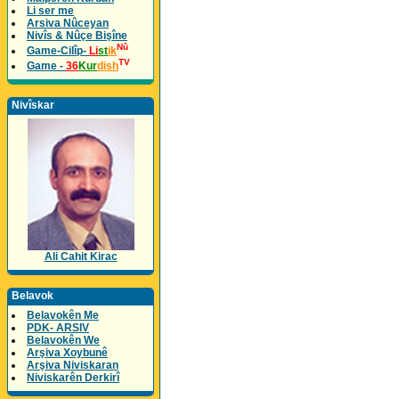
Li ser me
Arsiva Nûceyan
Nivîs & Nûçe Bişîne
Nû
Game-Cilîp-
Li
st
ik
TV
Game -
36
Kur
dish
Nivîskar
Ali Cahit Kirac
Belavok
Belavokên Me
PDK- ARSIV
Belavokên We
Arşiva Xoybunê
Arşiva Niviskaran
Niviskarên Derkirî