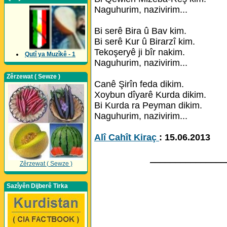
Naguhurim, nazivirim...
Bi serê Bira û Bav kim.
Bi serê Kur û Birarzî kim.
Tekoşeryê ji bîr nakim.
Qutî ya Muzîkê - 1
Naguhurim, nazivirim...
Zêrzewat ( Sewze )
Canê Şirîn feda dikim.
Xoybun dîyarê Kurda dikim.
Bi Kurda ra Peyman dikim.
Naguhurim, nazivirim...
Alî Cahît Kiraç
: 15.06.2013
_______________
Zêrzewat ( Sewze )
Sazîyên Dijberê Tirka