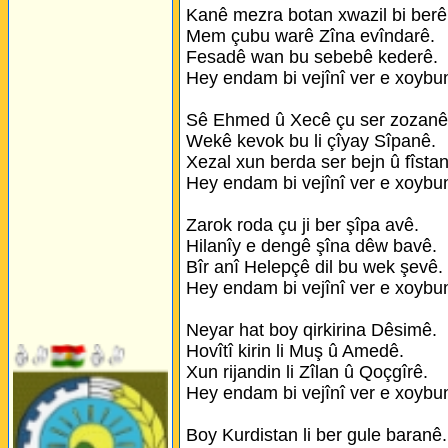
Kanê mezra botan xwazil bi berê
Mem çubu warê Zîna evîndarê.
Fesadê wan bu sebebê kederê.
Hey endam bi vejînî ver e xoybu
Sê Ehmed û Xecê çu ser zozanê
Wekê kevok bu li çîyay Sîpanê.
Xezal xun berda ser bejn û fîsta
Hey endam bi vejînî ver e xoybu
Zarok roda çu ji ber şîpa avê.
Hilanîy e dengê şîna dêw bavê.
Bîr anî Helepçê dil bu wek şevê.
Hey endam bi vejînî ver e xoybu
Neyar hat boy qirkirina Dêsimê.
Hovîtî kirin li Muş û Amedê.
Xun rijandin li Zîlan û Qoçgîrê.
Hey endam bi vejînî ver e xoybu
Boy Kurdistan li ber gule baranê.