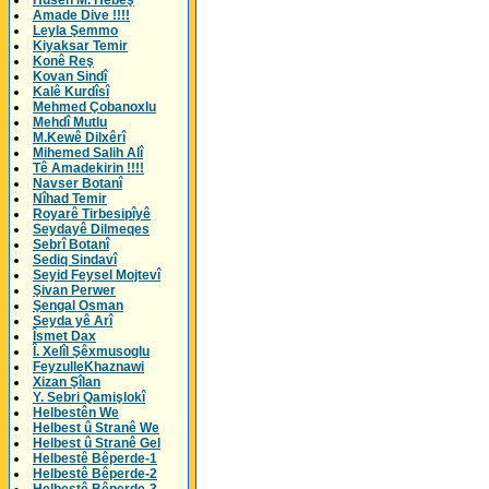
Husên M. Hebeş
Amade Dive !!!!
Leyla Şemmo
Kiyaksar Temir
Konê Reş
Kovan Sindî
Kalê Kurdîsî
Mehmed Çobanoxlu
Mehdî Mutlu
M.Kewê Dilxêrî
Mihemed Salih Alî
Tê Amadekirin !!!!
Navser Botanî
Nîhad Temir
Royarê Tirbesipîyê
Seydayê Dilmeqes
Sebrî Botanî
Sediq Sindavî
Seyid Feysel Mojtevî
Şivan Perwer
Şengal Osman
Seyda yê Arî
Îsmet Dax
Î. Xelîl Şêxmusoglu
FeyzulleKhaznawi
Xizan Şîlan
Y. Sebri Qamişlokî
Helbestên We
Helbest û Stranê We
Helbest û Stranê Gel
Helbestê Bêperde-1
Helbestê Bêperde-2