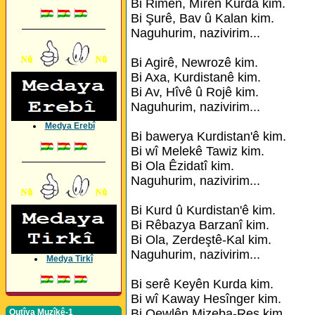
Bi Rimên, Mîrên Kurda kim.
Bi Şurê, Bav û Kalan kim.
_________________
Naguhurim, nazivirim...
Bi Agirê, Newrozê kim.
Bi Axa, Kurdistanê kim.
Bi Av, Hîvê û Rojê kim.
Naguhurim, nazivirim...
Medya Erebî
Bi bawerya Kurdistan'ê kim.
Bi wî Melekê Tawiz kim.
_________________
Bi Ola Êzidatî kim.
Naguhurim, nazivirim...
Bi Kurd û Kurdistan'ê kim.
Bi Rêbazya Barzanî kim.
Bi Ola, Zerdeştê-Kal kim.
Naguhurim, nazivirim...
Medya Tirkî
Bi serê Keyên Kurda kim.
Bi wî Kaway Hesînger kim.
Bi Qewlên Mizeba-Reş kim.
Qutîya Muzîkê-1