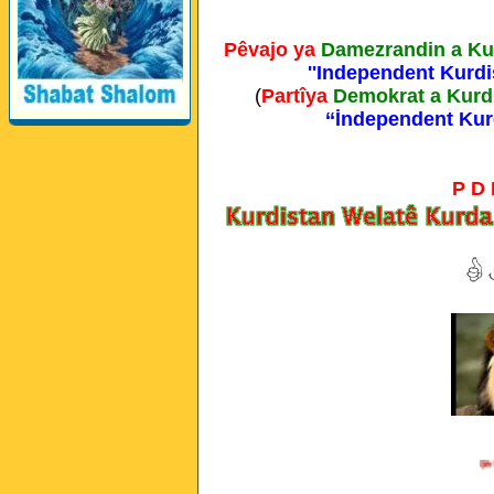
Pêvajo ya
Damezrandin a Ku
''Independent Kurdi
(
Partîya
Demokrat a Kurd
‘‘İndependent Kur
P D
Şêr Şêre,