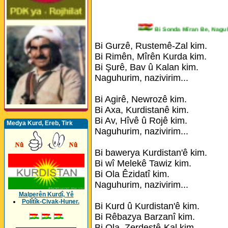
Bi Sonda Mîran Be, Na
Bi Gurzê, Rustemê-Zal kim.
Bi Rimên, Mîrên Kurda kim.
Bi Şurê, Bav û Kalan kim.
Naguhurim, nazivirim...
Bi Agirê, Newrozê kim.
Bi Axa, Kurdistanê kim.
Bi Av, Hîvê û Rojê kim.
Medya Kurd, Ereb, Tirk
Naguhurim, nazivirim...
Bi bawerya Kurdistan'ê kim.
Bi wî Melekê Tawiz kim.
Bi Ola Êzidatî kim.
Naguhurim, nazivirim...
Malperên Kurdî, Yê
Polîtîk-Civak-Huner.
Bi Kurd û Kurdistan'ê kim.
Bi Rêbazya Barzanî kim.
_________________
Bi Ola, Zerdeştê-Kal kim.