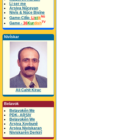
Li ser me
Arsiva Nûceyan
Nivîs & Nûçe Bişîne
Nû
Game-Cilîp-
Li
st
ik
TV
Game -
36
Kur
dish
Nivîskar
Ali Cahit Kirac
Belavok
Belavokên Me
PDK- ARSIV
Belavokên We
Arşiva Xoybunê
Arşiva Niviskaran
Niviskarên Derkirî