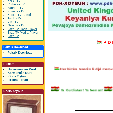
KNN - TV
Rojhelat- TV
Zagros - TV
Komala - TV
Kurd-1 TV - Zindî
Tishk - TV
Vîn - TV
Newroz - TV
Zaza TV-Flash-Player
Zaza-TV-Media-Player
Zaza TV
P D
Paltalk Download
Paltalk Download
Reklam
Her bimire terorên li dijê m
Hunermendên Kurd
Karmendên Kurd
Kirîna Tiştan
Firotina Tiştan
Ya Kurdistan! Ya Neman!
Radio Xoybun
_______________