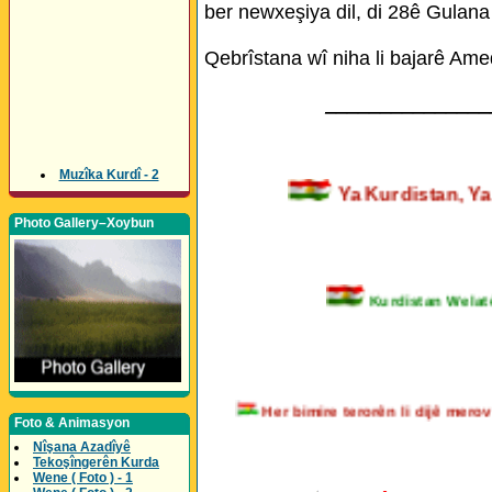
ber newxeşiya dil, di 28ê Gulana
Qebrîstana wî niha li bajarê Ame
_______________
Muzîka Kurdî - 2
Ya Kurdistan,
Photo Gallery–Xoybun
Kurdistan Welatê Ku
Her bimire terorên li dijê m
Foto & Animasyon
Nîşana Azadîyê
Tekoşîngerên Kurda
Wene ( Foto ) - 1