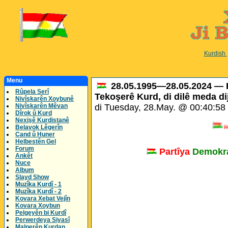
Kurdish
Menu
28.05.1995—28.05.2024 — 
Rûpela Serî
Tekoşerê Kurd, di dilê meda dijî
Nivîskarên Xoybunê
Nivîskarên Mêvan
di Tuesday, 28.May. @ 00:40:5
Dîrok û Kurd
Nexişê Kurdistanê
Hozan
Belavok Lêgerîn
Cand û Huner
Helbestên Gel
Forum
Partîya
Demokra
Ankêt
Nuce
Album
Slayd Show
Muzîka Kurdî - 1
Muzîka Kurdî - 2
Kovara Xebat Vejîn
Kovara Xoybun
Pelgeyên bi Kurdî
Perwerdeya Siyasî
Malperên Kurdan