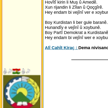
Hovîtî kirin li Muş û Amedê.
Xun rijandin li Zîlan û Qoçgîrê.
Hey endam bi vejînî ver e xoybu
Boy Kurdistan li ber gule baranê.
Hunandîy e vejînî û xoybunê.
Boy Partî Demokrat a Kurdistanê
Hey endam bi vejînî wer e xoybu
Alî Cahît Kiraç :
Dema nivisand
_______________