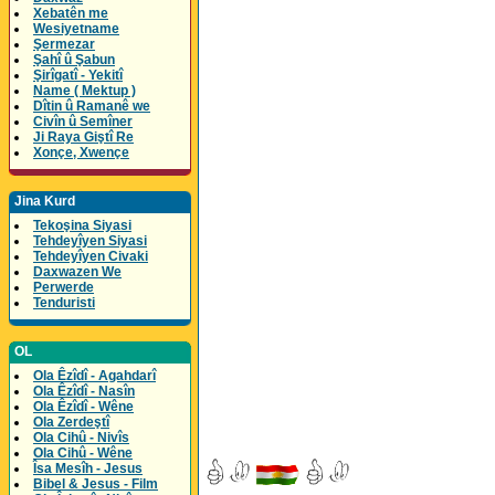
Xebatên me
Wesiyetname
Şermezar
Şahî û Şabun
Şirîgatî - Yekitî
Name ( Mektup )
Dîtin û Ramanê we
Civîn û Semîner
Ji Raya Giştî Re
Xonçe, Xwençe
Jina Kurd
Tekoşina Siyasi
Tehdeyîyen Siyasi
Tehdeyîyen Civaki
Daxwazen We
Perwerde
Tenduristi
OL
Ola Êzîdî - Agahdarî
Ola Êzîdî - Nasîn
Ola Êzîdî - Wêne
Ola Zerdeştî
Ola Cihû - Nivîs
Ola Cihû - Wêne
Îsa Mesîh - Jesus
Bibel & Jesus - Film