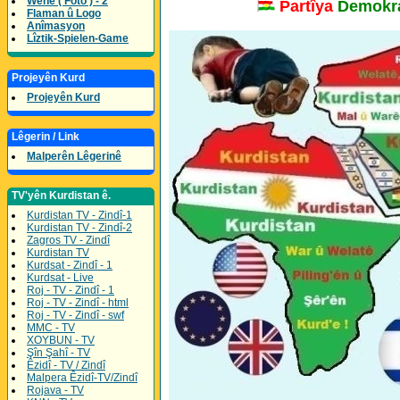
Wene ( Foto ) - 2
Partîya
Demokra
Flaman û Logo
Anîmasyon
Lîztik-Spielen-Game
Projeyên Kurd
Projeyên Kurd
Lêgerin / Link
Malperên Lêgerinê
TV'yên Kurdistan ê.
Kurdistan TV - Zindî-1
Kurdistan TV - Zindî-2
Zagros TV - Zindî
Kurdistan TV
Kurdsat - Zindî - 1
Kurdsat - Live
Roj - TV - Zindî - 1
Roj - TV - Zindî - html
Roj - TV - Zindî - swf
MMC - TV
XOYBUN - TV
Şîn Şahî - TV
Êzidî - TV / Zindî
Malpera Êzidî-TV/Zindî
Rojava - TV