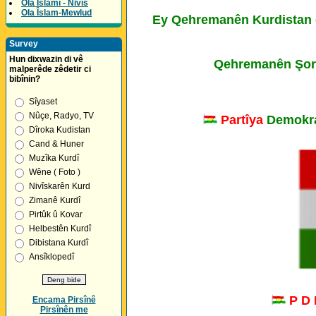
Ola Îslamî - Nivîs
Ola Îslam-Mewlud
Ey Qehremanên Kurdistan ê,
Survey
Hun dixwazin di vê
Qehremanên Şore
malperêde zêdetir ci
bibînin?
Sîyaset
Nûçe, Radyo, TV
Partîya
Demokra
Dîroka Kudistan
Cand & Huner
Muzîka Kurdî
Wêne ( Foto )
Nivîskarên Kurd
Zimanê Kurdî
Pirtûk û Kovar
Helbestên Kurdî
Dibistana Kurdî
Ansîklopedî
P D
Encama Pirsînê
Pirsînên me