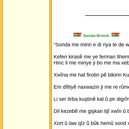
_______________
Sonda Mirinê.
“Sonda me mirin e di riya te de w
Kefen kirasê me ye ferman lihem l
Hinc li me miriye ji bo me ma xeb
Xwîna me hat firotin pê bikirin Ku
Em dîltiyê naxwazin ji me re rûme
Li ser tirba kuştinê kal û pir digrî
Dil kezebê me gişkan tijî xwîn û b
Xort û law qîz û bûk hemû sond 