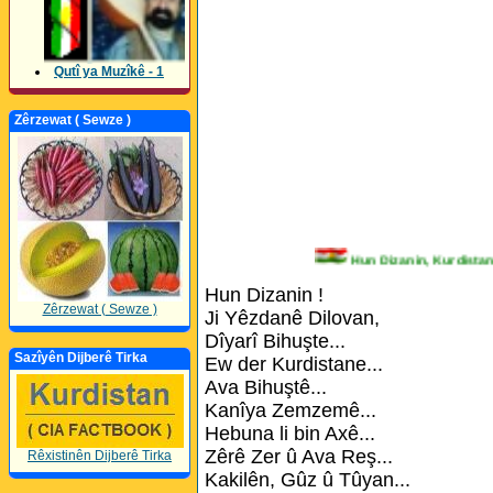
Qutî ya Muzîkê - 1
Zêrzewat ( Sewze )
Hun Dizanin, Kurdi
Hun Dizanin !
Zêrzewat ( Sewze )
Ji Yêzdanê Dilovan,
Dîyarî Bihuşte...
Sazîyên Dijberê Tirka
Ew der Kurdistane...
Ava Bihuştê...
Kanîya Zemzemê...
Hebuna li bin Axê...
Zêrê Zer û Ava Reş...
Rêxistinên Dijberê Tirka
Kakilên, Gûz û Tûyan...