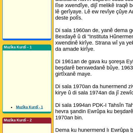
lîse xwendîye, dijî melikê Iraqê 
lê gerîyaye. Lê ew revîye çûye 
deste polîs.
Di sala 1960an de, yanê dema g
Bexdayê û di "Instituta Hûnermen
xwendinê kirîye. Strana wî ya y
Muzîka Kurdî – 1
da amade kirîye.
Di 1961an de gava ku şoreşa Eylu
beşdarê berxwedanê bûye. 1963an 
girtîxanê maye.
Di sala 1970an da hunermend ziv
kirye û di sala 1974an da jî zew
Di sala 1994an PDK-I Tahsîn T
Muzîka Kurdî - 1
hevra şandin Ewrûpa ku beşdarê
1970an bin.
Muzîka Kurdî – 2
Dema ku hunermend lı Ewrûpa bû,