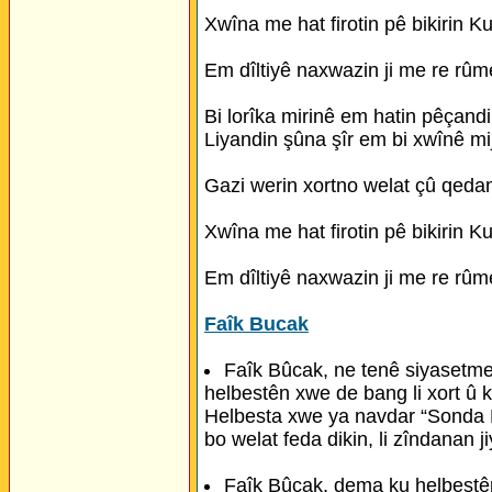
Xwîna me hat firotin pê bikirin Ku
Em dîltiyê naxwazin ji me re rûme
Bi lorîka mirinê em hatin pêçandi
Liyandin şûna şîr em bi xwînê mi
Gazi werin xortno welat çû qeda
Xwîna me hat firotin pê bikirin Ku
Em dîltiyê naxwazin ji me re rûme
Faîk Bucak
Faîk Bûcak, ne tenê siyasetme
helbestên xwe de bang li xort û k
Helbesta xwe ya navdar “Sonda Mi
bo welat feda dikin, li zîndanan j
Faîk Bûcak, dema ku helbestê