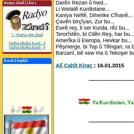
Darên Rezan û hwd...
Radyo Zindî ( Lîve )
Li Welatê Kurdistane...
Kaniya Neftê, Diherike Cîhanê...
Çavên birçîyan, Zur bu...
Ewrê reş, li ser Kurda, rêz bu...
Terorîstên, bi Cilên Reş, har bu..
7 - Radyo yên Zindî
Amerîka û Ewropa, Hevkar bu...
Qutîya Mizîka Kurdî - 3
Pêşmerge, bi Top û Tifingan, ra b
Qutîya Mizîka Kurdî - 4
Barzanî, bê xew ma û Tekoşer bu
Kurdî û Îngîlîzî
Alî Cahît Kiraç
: 16.01.2015
_______________
Ya Kurdistan,
_______________