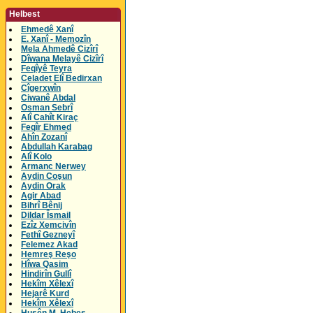
Helbest
Ehmedê Xanî
E. Xanî - Memozîn
Mela Ahmedê Cizîrî
Dîwana Melayê Cizîrî
Feqîyê Teyra
Celadet Elî Bedirxan
Cîgerxwîn
Ciwanê Abdal
Osman Sebrî
Alî Cahît Kiraç
Feqîr Ehmed
Ahîn Zozanî
Abdullah Karabag
Alî Kolo
Armanc Nerwey
Aydin Coşun
Aydin Orak
Agir Abad
Bihrî Bênij
Dildar Îsmail
Ezîz Xemcivîn
Fethî Gezneyî
Felemez Akad
Hemreş Reşo
Hîwa Qasim
Hindirîn Gullî
Hekîm Xêlexî
Hejarê Kurd
Hekîm Xêlexî