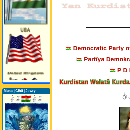
_______________
Democratic Party o
Partîya Demokra
P D
Musa | Cihû | Jewry
Perwerde ya Zimanê
Kurdî û Îngîlîzî