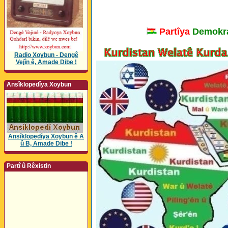
Partîya
Demokra
Radio Xoybun - Dengê
Vejîn ê, Amade Dibe !
Ansîklopedîya Xoybun
Ansîklopedîya Xoybun ê A
û B, Amade Dibe !
Partî û Rêxistin