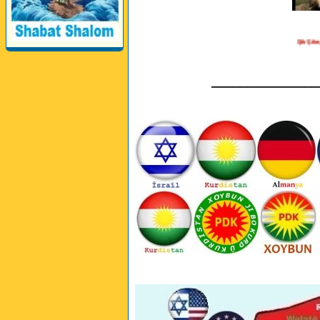
Şêr Şêre, Çi J
_______________