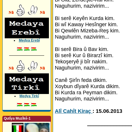
Naguhurim, nazivirim...
Bi serê Keyên Kurda kim.
Bi wî Kaway Hesînger kim.
Bi Qewlên Mizeba-Reş kim.
Naguhurim, nazivirim...
Medya Erebî
Bi serê Bira û Bav kim.
_________________
Bi serê Kur û Birarzî kim.
Tekoşeryê ji bîr nakim.
Naguhurim, nazivirim...
Canê Şirîn feda dikim.
Xoybun dîyarê Kurda dikim.
Bi Kurda ra Peyman dikim.
Medya Tirkî
Naguhurim, nazivirim...
Alî Cahît Kiraç
: 15.06.2013
Qutîya Muzîkê-1
_______________