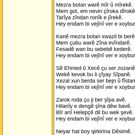
Mezra botan warê mîr û mîrekê.
Mem got, em nevin çîroka dîrokê
Tarîya zîndan ronîk e jîrekê.
Hey endam bi vejînî ver e xoybu
Kanê mezra botan xwazil bi berê
Mem çubu warê Zîna evîndarê.
Fesadê wan bu sebebê kederê.
Hey endam bi vejînî ver e xoybu
Sê Ehmed û Xecê çu ser zozanê
Wekê kevok bu li çîyay Sîpanê.
Xezal xun berda ser bejn û fîsta
Hey endam bi vejînî ver e xoybu
Zarok roda çu ji ber şîpa avê.
Hilanîy e dengê şîna dêw bavê.
Bîr anî Helepçê dil bu wek şevê.
Hey endam bi vejînî ver e xoybu
Neyar hat boy qirkirina Dêsimê.