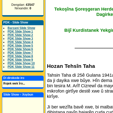
Dengdan:
43547
Tekoşîna Şoreşgeran Herde
Nirxandin:
0
Dagirke
PDK - Slide Show
Barzani Slide Show
Bijî Kurdistanek Yekgi
PDK Slide Show 1
PDK Slide Show 2
PDK Slide Show 3
PDK Slide Show 4
_______________
PDK Slide Show 5
PDK Slide Show 6
PDK Slide Show 7
PDK Slide Show 8
PDK Slide Show 9
PDK Slide Show 10
Hozan Tehsîn Taha
PDK Slide Show 11
Tahsin Taha di 25ê Gulana 1941a
Di dirokede iro
da ji dayika xwe bûye. Hîn dema z
Rojek wek îro...
bin tesira M. Arîf Cizrewî da ma
mikrofon girtîye destê xwe û st
Slide Show – Xoybun
kirîye.
Ji ber wezîfa bavê xwe, bi malbat
dibistana navîn bajarên cuda cu