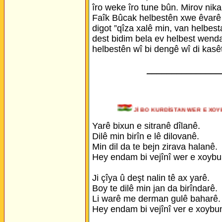
îro weke îro tune bûn. Mirov nikar
Faîk Bûcak helbestên xwe êvarê b
digot ”qîza xalê min, van helbest
dest bidim bela ev helbest wenda
helbestên wî bi dengê wî di kasê
_______________
Jİ BO KURDİSTAN WER E 
Yarê bixun e sitranê dîlanê.
Dilê min birîn e lê dilovanê.
Min dil da te bejn zirava halanê.
Hey endam bi vejînî wer e xoybu
Ji çîya û deşt nalin tê ax yarê.
Boy te dilê min jan da birîndarê.
Li warê me derman gulê baharê.
Hey endam bi vejînî ver e xoybu