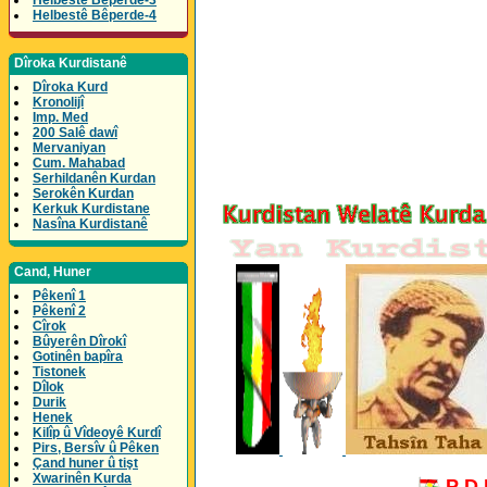
Helbestê Bêperde-3
Helbestê Bêperde-4
Dîroka Kurdistanê
Dîroka Kurd
Kronolijî
Imp. Med
200 Salê dawî
Mervaniyan
Cum. Mahabad
Serhildanên Kurdan
Serokên Kurdan
Kerkuk Kurdistane
Nasîna Kurdistanê
Cand, Huner
Pêkenî 1
Pêkenî 2
Cîrok
Bûyerên Dîrokî
Gotinên bapîra
Tistonek
Dîlok
Durik
Henek
Kilîp û Vîdeoyê Kurdî
Pirs, Bersîv û Pêken
Çand huner û tişt
Xwarinên Kurda
P D