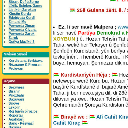
Sitran, Def û Zurne
Lîztik, Spielen, Game
25ê Gulana 1941 ê. /
Listikên Zarokan
Kincên Kurda
Edebîyata Kurdî
Zimanê Me
Perwerda Ziman
Ez, li ser navê Malpera ;
www
Perwerda Civana
li ser navê
Partîya
Demokrat a 
Perwerda Zarok
Zarok
XOYBUN
) ê, Hozan Tehsîn Taha
Qutîya Muzîkê-3
Taha, wekê her Tekoşer û Şehîdê
Şehîdên Kurdistanê, yên berîya v
Nivîsên Siyasî
tevkujînên, li hemberê Kurda, li 
Kurdistana Serbixwa
buye, hemuyan, Şermezar dikim.
Rêzname & Program
Projeyan
Kurdistanîyên Hêja :
Hoz
neteweperwerê Kurd bu. Hozan T
Rojane
başûrê Kurdîstanê di bajarê Amê
Serxwesi
Biranin
Taha; ji ber newxeşiya dil, di 28
Pirozbahi
dilovaniya xwe. Hozan Tehsîn Tah
Daxuyani
Sirove
Qehremanên Şoreşa Kurdistan ê N
Lekolin
Roj buyîn pîroz be
Roportaj
Birayê we :
Alî Cahît Kir
Agahdarî
Cahît Kiraç
Bang - Pêşwazî
Daxwaz