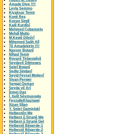
Husên M. Hebeş
Amade Dive !!!!
Leyla Şemmo
Kiyaksar Temir
Konê Reş
Kovan Sindî
Kalê Kurdîsî
Mehmed Çobanoxlu
Mehdî Mutlu
M.Kewê Dilxêrî
Mihemed Salih Alî
Tê Amadekirin !!!!
Navser Botanî
Nîhad Temir
Royarê Tirbesipîyê
Seydayê Dilmeqes
Sebrî Botanî
Sediq Sindavî
Seyid Feysel Mojtevî
Şivan Perwer
Şengal Osman
Seyda yê Arî
Îsmet Dax
Î. Xelîl Şêxmusoglu
FeyzulleKhaznawi
Xizan Şîlan
Y. Sebri Qamişlokî
Helbestên We
Helbest û Stranê We
Helbest û Stranê Gel
Helbestê Bêperde-1
Helbestê Bêperde-2