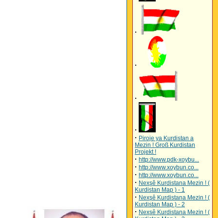
·
·
·
·
·
Piroje ya Kurdistan a
Mezin ! Groß Kurdistan
Projekt !
·
http://www.pdk-xoybu...
·
http://www.xoybun.co...
·
http://www.xoybun.co...
·
Nexşê Kurdistana Mezin ! (
Kurdistan Map ) - 1
·
Nexşê Kurdistana Mezin ! (
Kurdistan Map ) - 2
·
Nexşê Kurdistana Mezin ! (