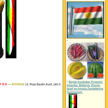
·
·
Büyük Kurdistan Projesini,
P D K
—
XOYBUN
) ê, Roja Bavên Kurd, yên li
Amerika, Britanya, Rusya,
Israil ve Avrupa Devletlerine
Sunuyorum.
·