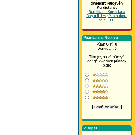
xwendin: Nuceyên
Kurdistanê:
Serhildana Kurdistana
Başur li destpêka buhara
sala 1991
Pûandanîna Nûçeyê
Pûan Giştî:
0
Dengdan:
0
Tika ye, bo vê nûçeyê
dengê xwe wek pûanek
bide:
Vebijark