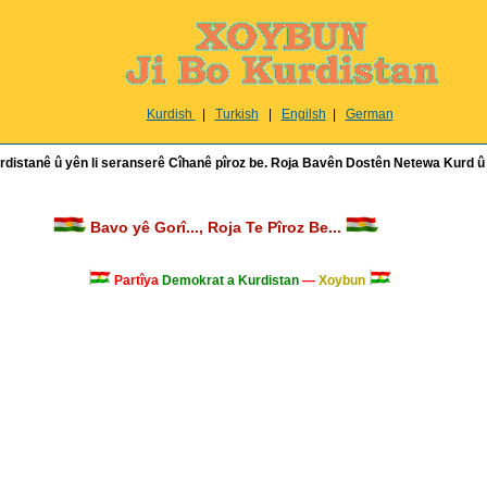
Kurdish
|
Turkish
|
Engilsh
|
German
urdistanê û yên li seranserê Cîhanê pîroz be. Roja Bavên Dostên Netewa Kur
Bavo yê Gorî..., Roja Te Pîroz Be...
Partîya
Demokrat a Kurdistan
—
Xoybun