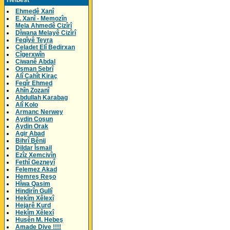
Helbest
Ehmedê Xanî
E. Xanî - Memozîn
Mela Ahmedê Cizîrî
Dîwana Melayê Cizîrî
Feqîyê Teyra
Celadet Elî Bedirxan
Cîgerxwîn
Ciwanê Abdal
Osman Sebrî
Alî Cahît Kiraç
Feqîr Ehmed
Ahîn Zozanî
Abdullah Karabag
Alî Kolo
Armanc Nerwey
Aydin Coşun
Aydin Orak
Agir Abad
Bihrî Bênij
Dildar Îsmail
Ezîz Xemcivîn
Fethî Gezneyî
Felemez Akad
Hemreş Reşo
Hîwa Qasim
Hindirîn Gullî
Hekîm Xêlexî
Hejarê Kurd
Hekîm Xêlexî
Husên M. Hebeş
Amade Dive !!!!