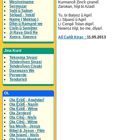
Wesiyetname
Kurmancê Zincîr çirandî.
Şermezar
Zarokan, hîşt bi Azadî.
Şahî û Şabun
Şirîgatî - Yekitî
Tu, bi Balyoz û Agirî.
Name ( Mektup )
Li Sîpanû û Agirî.
Dîtin û Ramanê we
Li Cengê Tolan digirî.
Civîn û Semîner
Newroz hîşt, bo me, dîyarî.
Ji Raya Giştî Re
Xonçe, Xwençe
Alî Cahît Kiraç :
11.05.2013
Jina Kurd
Tekoşina Siyasi
Tehdeyîyen Siyasi
Tehdeyîyen Civaki
Daxwazen We
Perwerde
Tenduristi
OL
Ola Êzîdî - Agahdarî
Ola Êzîdî - Nasîn
Ola Êzîdî - Wêne
Ola Zerdeştî
Ola Cihû - Nivîs
Ola Cihû - Wêne
Îsa Mesîh - Jesus
Bibel & Jesus - Film
Ola Îslamî - Nivîs
Ola Îslam-Mewlud