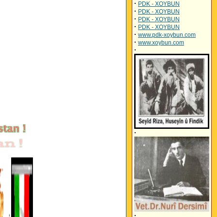
·
PDK - XOYBUN
·
PDK - XOYBUN
·
PDK - XOYBUN
·
PDK - XOYBUN
·
www.pdk-xoybun.com
·
www.xoybun.com
·
·
·