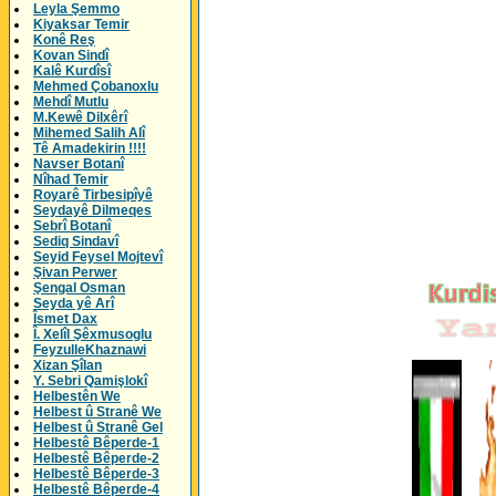
Leyla Şemmo
Kiyaksar Temir
Konê Reş
Kovan Sindî
Kalê Kurdîsî
Mehmed Çobanoxlu
Mehdî Mutlu
M.Kewê Dilxêrî
Mihemed Salih Alî
Tê Amadekirin !!!!
Navser Botanî
Nîhad Temir
Royarê Tirbesipîyê
Seydayê Dilmeqes
Sebrî Botanî
Sediq Sindavî
Seyid Feysel Mojtevî
Şivan Perwer
Şengal Osman
Seyda yê Arî
Îsmet Dax
Î. Xelîl Şêxmusoglu
FeyzulleKhaznawi
Xizan Şîlan
Y. Sebri Qamişlokî
Helbestên We
Helbest û Stranê We
Helbest û Stranê Gel
Helbestê Bêperde-1
Helbestê Bêperde-2
Helbestê Bêperde-3
Helbestê Bêperde-4