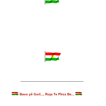
______________________________________
Bavo yê Gorî..., Roja Te Pîroz Be...