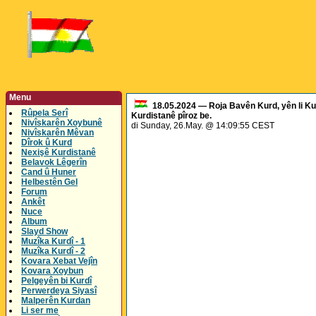
Menu
18.05.2024 — Roja Bavên Kurd, yên li K
Rûpela Serî
Kurdistanê pîroz be.
Nivîskarên Xoybunê
di Sunday, 26.May. @ 14:09:55 CEST
Nivîskarên Mêvan
Dîrok û Kurd
Nexişê Kurdistanê
Belavok Lêgerîn
Cand û Huner
Helbestên Gel
Forum
Ankêt
Nuce
Album
Slayd Show
Muzîka Kurdî - 1
Muzîka Kurdî - 2
Kovara Xebat Vejîn
Kovara Xoybun
Pelgeyên bi Kurdî
Perwerdeya Siyasî
Malperên Kurdan
Li ser me