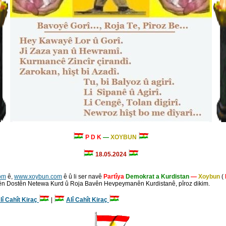
P D K
—
XOYBUN
18.05.2024
om
ê,
www.xoybun.com
ê û li ser navê
Partîya
Demokrat a Kurdistan
—
Xoybun
(
vên Dostên Netewa Kurd û Roja Bavên Hevpeymanên Kurdistanê, pîroz dikim.
lî Cahît Kiraç
|
Alî Cahît Kiraç