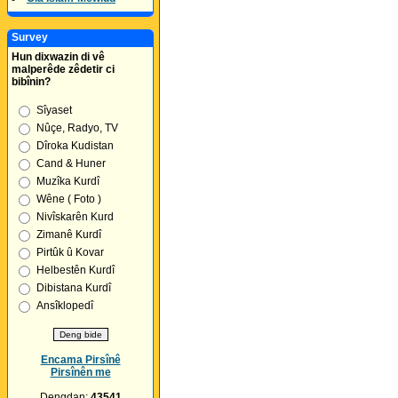
Survey
Hun dixwazin di vê
malperêde zêdetir ci
bibînin?
Sîyaset
Nûçe, Radyo, TV
Dîroka Kudistan
Cand & Huner
Muzîka Kurdî
Wêne ( Foto )
Nivîskarên Kurd
Zimanê Kurdî
Pirtûk û Kovar
Helbestên Kurdî
Dibistana Kurdî
Ansîklopedî
Encama Pirsînê
Pirsînên me
Dengdan:
43541