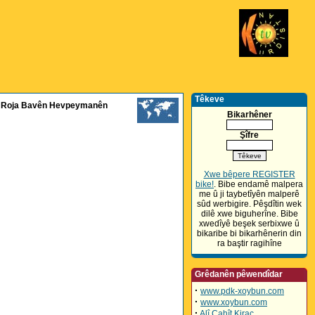
Têkeve
d û Roja Bavên Hevpeymanên
Bikarhêner
Şîfre
Xwe bêpere REGISTER
bike!
. Bibe endamê malpera
me û ji taybetîyên malperê
sûd werbigire. Pêşdîtin wek
dilê xwe biguherîne. Bibe
xwedîyê beşek serbixwe û
bikaribe bi bikarhênerin din
ra baştir ragihîne
Grêdanên pêwendîdar
·
www.pdk-xoybun.com
·
www.xoybun.com
·
Alî Cahît Kiraç