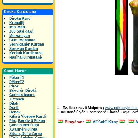
Dîroka Kurdistanê
Dîroka Kurd
Kronolijî
Imp. Med
200 Salê dawî
Mervaniyan
Cum. Mahabad
Serhildanên Kurdan
Serokên Kurdan
Kerkuk Kurdistane
Nasîna Kurdistanê
Cand, Huner
Pêkenî 1
Pêkenî 2
Cîrok
Bûyerên Dîrokî
Gotinên bapîra
Tistonek
Dîlok
Ez, li ser navê Malpera ;
www.pdk-xoybun.c
Durik
Kurdistanê û yên li seranserê Cîhanê, Roja Ba
Henek
Kilîp û Vîdeoyê Kurdî
Pirs, Bersîv û Pêken
Birayê we :
Alî Cahît Kiraç
|
A
Çand huner û tişt
Xwarinên Kurda
Sitran, Def û Zurne