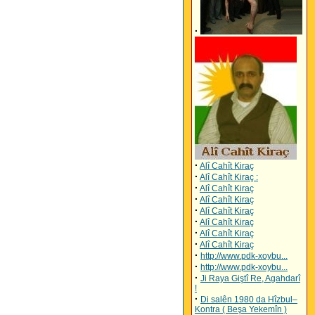
·
·
Alî Cahît Kiraç
·
Alî Cahît Kiraç :
·
Alî Cahît Kiraç
·
Alî Cahît Kiraç
·
Alî Cahît Kiraç
·
Alî Cahît Kiraç
·
Alî Cahît Kiraç
·
Alî Cahît Kiraç
·
http://www.pdk-xoybu...
·
http://www.pdk-xoybu...
·
Ji Raya Giştî Re, Agahdarî
!
·
Di salên 1980 da Hîzbul–
Kontra ( Beşa Yekemîn )