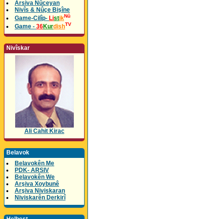
Arsiva Nûceyan
Nivîs & Nûçe Bişîne
Nû
Game-Cilîp-
Li
st
ik
TV
Game -
36
Kur
dish
Nivîskar
Ali Cahit Kirac
Belavok
Belavokên Me
PDK- ARSIV
Belavokên We
Arşiva Xoybunê
Arşiva Niviskaran
Niviskarên Derkirî