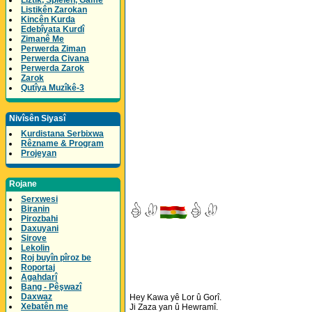
Lîztik, Spielen, Game
Listikên Zarokan
Kincên Kurda
Edebîyata Kurdî
Zimanê Me
Perwerda Ziman
Perwerda Civana
Perwerda Zarok
Zarok
Qutîya Muzîkê-3
Nivîsên Siyasî
Kurdistana Serbixwa
Rêzname & Program
Projeyan
Rojane
Serxwesi
Biranin
Pirozbahi
Daxuyani
Sirove
Lekolin
Roj buyîn pîroz be
Roportaj
Agahdarî
Bang - Pêşwazî
Daxwaz
Hey Kawa yê Lor û Gorî.
Xebatên me
Ji Zaza yan û Hewramî.