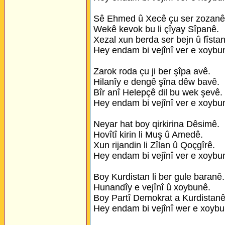
Sê Ehmed û Xecê çu ser zozanê
Wekê kevok bu li çîyay Sîpanê.
Xezal xun berda ser bejn û fîsta
Hey endam bi vejînî ver e xoybu
Zarok roda çu ji ber şîpa avê.
Hilanîy e dengê şîna dêw bavê.
Bîr anî Helepçê dil bu wek şevê.
Hey endam bi vejînî ver e xoybu
Neyar hat boy qirkirina Dêsimê.
Hovîtî kirin li Muş û Amedê.
Xun rijandin li Zîlan û Qoçgîrê.
Hey endam bi vejînî ver e xoybu
Boy Kurdistan li ber gule baranê.
Hunandîy e vejînî û xoybunê.
Boy Partî Demokrat a Kurdistanê
Hey endam bi vejînî wer e xoybu