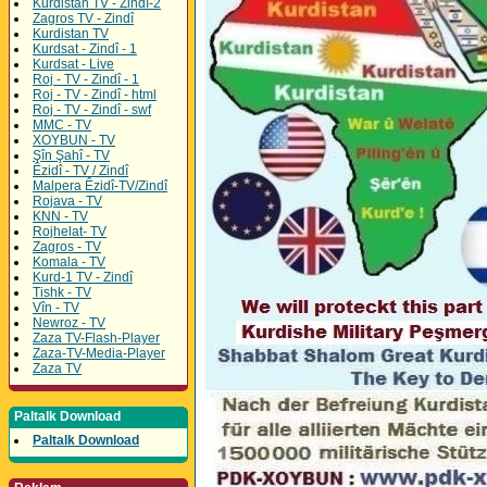
Kurdistan TV - Zindî-2
Zagros TV - Zindî
Kurdistan TV
Kurdsat - Zindî - 1
Kurdsat - Live
Roj - TV - Zindî - 1
Roj - TV - Zindî - html
Roj - TV - Zindî - swf
MMC - TV
XOYBUN - TV
Şîn Şahî - TV
Êzidî - TV / Zindî
Malpera Êzidî-TV/Zindî
Rojava - TV
KNN - TV
Rojhelat- TV
Zagros - TV
Komala - TV
Kurd-1 TV - Zindî
Tishk - TV
Vîn - TV
Newroz - TV
Zaza TV-Flash-Player
Zaza-TV-Media-Player
Zaza TV
Paltalk Download
Paltalk Download