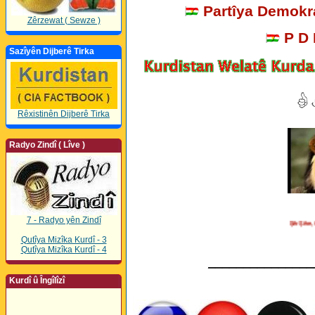
Partîya Demokra
Zêrzewat ( Sewze )
P D
Sazîyên Dijberê Tirka
Rêxistinên Dijberê Tirka
Radyo Zindî ( Lîve )
7 - Radyo yên Zindî
Şêr Şêre, Çi Ji
Qutîya Mizîka Kurdî - 3
Qutîya Mizîka Kurdî - 4
_______________
Kurdî û Îngîlîzî