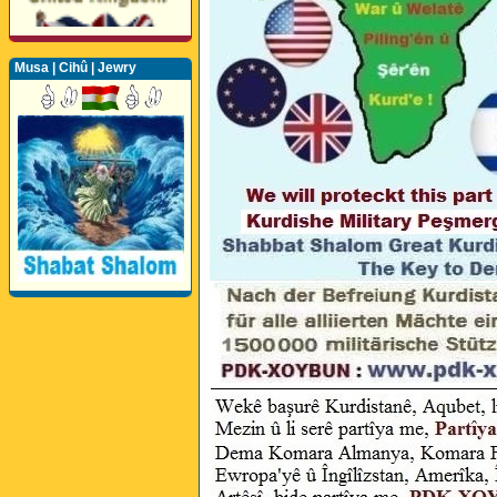
Musa | Cihû | Jewry
Perwerde ya Zimanê
Kurdî û Îngîlîzî