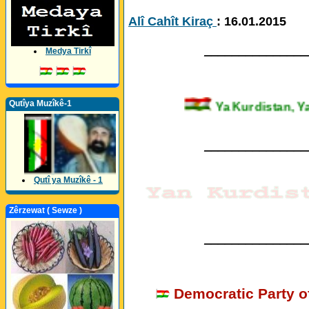
Alî Cahît Kiraç
: 16.01.2015
_______________
Medya Tirkî
Qutîya Muzîkê-1
Ya Kurdistan
_______________
Qutî ya Muzîkê - 1
Zêrzewat ( Sewze )
_______________
Democratic Party o