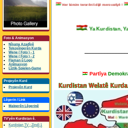
Her bimire terorên li dijê merovatîyê !
Ya Kurdistan
Foto & Animasyon
Nîşana Azadîyê
Tekoşîngerên Kurda
_______________
Wene ( Foto ) - 1
Wene ( Foto ) - 2
Flaman û Logo
Anîmasyon
Lîztik-Spielen-Game
Partîya
Demokra
Projeyên Kurd
Projeyên Kurd
Lêgerin / Link
Malperên Lêgerinê
TV'yên Kurdistan ê.
Kurdistan TV - Zindî-1