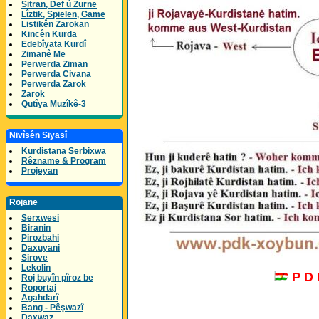
Sitran, Def û Zurne
Lîztik, Spielen, Game
Listikên Zarokan
Kincên Kurda
Edebîyata Kurdî
Zimanê Me
Perwerda Ziman
Perwerda Civana
Perwerda Zarok
Zarok
Qutîya Muzîkê-3
Nivîsên Siyasî
Kurdistana Serbixwa
Rêzname & Program
Projeyan
Rojane
Serxwesi
Biranin
Pirozbahi
Daxuyani
Sirove
Lekolin
P D
Roj buyîn pîroz be
Roportaj
Agahdarî
Bang - Pêşwazî
Daxwaz