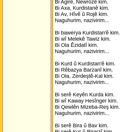
Bi Agirê, Newrozê kim.
Bi Axa, Kurdistanê kim.
Bi Av, Hîvê û Rojê kim.
Naguhurim, nazivirim...
Bi bawerya Kurdistan'ê kim.
Bi wî Melekê Tawiz kim.
Bi Ola Êzidatî kim.
Naguhurim, nazivirim...
Bi Kurd û Kurdistan'ê kim.
Bi Rêbazya Barzanî kim.
Bi Ola, Zerdeştê-Kal kim.
Naguhurim, nazivirim...
Bi serê Keyên Kurda kim.
Bi wî Kaway Hesînger kim.
Bi Qewlên Mizeba-Reş kim.
Naguhurim, nazivirim...
Bi serê Bira û Bav kim.
Bi serê Kur û Birarzî kim.