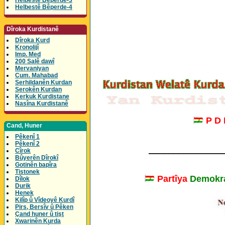
Helbestê Bêperde-3
Helbestê Bêperde-4
Dîroka Kurdistanê
Dîroka Kurd
Kronolijî
Imp. Med
200 Salê dawî
Mervaniyan
Cum. Mahabad
Serhildanên Kurdan
Serokên Kurdan
Kerkuk Kurdistane
Nasîna Kurdistanê
P D
Cand, Huner
Pêkenî 1
Pêkenî 2
_______________
Cîrok
Bûyerên Dîrokî
Gotinên bapîra
Tistonek
Partîya
Demokra
Dîlok
Durik
Henek
Kilîp û Vîdeoyê Kurdî
Pirs, Bersîv û Pêken
Çand huner û tişt
Xwarinên Kurda