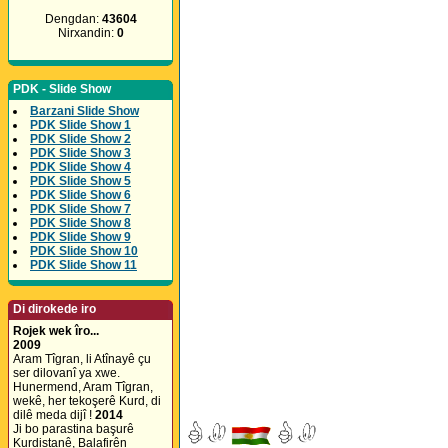
Dengdan:
43604
Nirxandin:
0
PDK - Slide Show
Barzani Slide Show
PDK Slide Show 1
PDK Slide Show 2
PDK Slide Show 3
PDK Slide Show 4
PDK Slide Show 5
PDK Slide Show 6
PDK Slide Show 7
PDK Slide Show 8
PDK Slide Show 9
PDK Slide Show 10
PDK Slide Show 11
Di dirokede iro
Rojek wek îro...
2009
Aram Tîgran, li Atînayê çu
ser dilovanî ya xwe.
Hunermend, Aram Tîgran,
wekê, her tekoşerê Kurd, di
dilê meda dijî !
2014
Ji bo parastina başurê
Kurdistanê, Balafirên