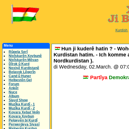
Kurdish
Menu
Hun ji kuderê hatin ? - Woh
Rûpela Serî
Kurdistan hatim. - Ich komme 
Nivîskarên Xoybunê
Nivîskarên Mêvan
Nordkurdistan ).
Dîrok û Kurd
di Wednesday, 02.March. @ 07:
Nexişê Kurdistanê
Belavok Lêgerîn
Cand û Huner
Partîya
Demokra
Helbestên Gel
Forum
Ankêt
Nuce
Album
Slayd Show
Muzîka Kurdî - 1
Muzîka Kurdî - 2
Kovara Xebat Vejîn
Kovara Xoybun
Pelgeyên bi Kurdî
Perwerdeya Siyasî
Malperên Kurdan