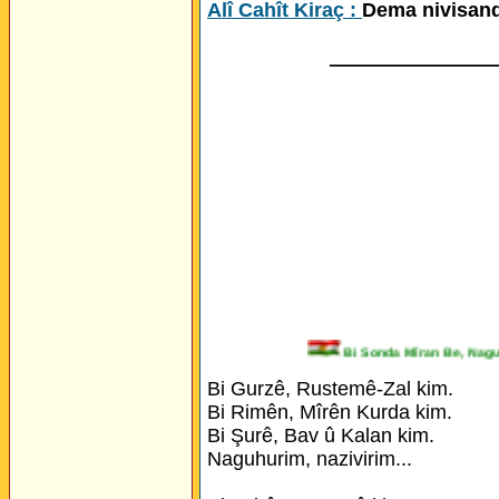
Alî Cahît Kiraç :
Dema nivisand
_______________
Bi Sonda Mîran Be, N
Bi Gurzê, Rustemê-Zal kim.
Bi Rimên, Mîrên Kurda kim.
Bi Şurê, Bav û Kalan kim.
Naguhurim, nazivirim...