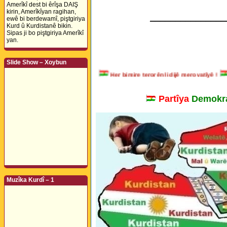
Amerîkî dest bi êrîşa DAIŞ
kirin, Amerîkîyan ragihan,
_______________
ewê bi berdewamî, piştgiriya
Kurd û Kurdistanê bikin.
Sipas ji bo piştgiriya Amerîkî
yan.
Slide Show – Xoybun
Her bimire terorên li dijê merovatîyê !
Partîya
Demokra
Muzîka Kurdî – 1