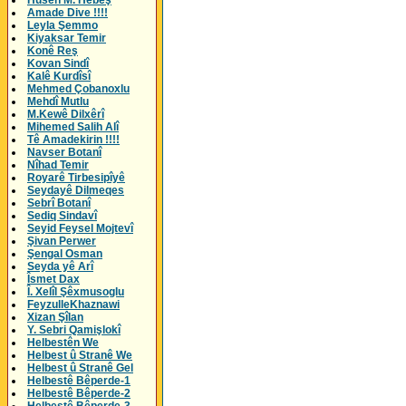
Husên M. Hebeş
Amade Dive !!!!
Leyla Şemmo
Kiyaksar Temir
Konê Reş
Kovan Sindî
Kalê Kurdîsî
Mehmed Çobanoxlu
Mehdî Mutlu
M.Kewê Dilxêrî
Mihemed Salih Alî
Tê Amadekirin !!!!
Navser Botanî
Nîhad Temir
Royarê Tirbesipîyê
Seydayê Dilmeqes
Sebrî Botanî
Sediq Sindavî
Seyid Feysel Mojtevî
Şivan Perwer
Şengal Osman
Seyda yê Arî
Îsmet Dax
Î. Xelîl Şêxmusoglu
FeyzulleKhaznawi
Xizan Şîlan
Y. Sebri Qamişlokî
Helbestên We
Helbest û Stranê We
Helbest û Stranê Gel
Helbestê Bêperde-1
Helbestê Bêperde-2