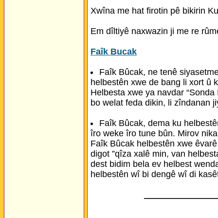
Xwîna me hat firotin pê bikirin Ku
Em dîltiyê naxwazin ji me re rûme
Faîk Bucak
Faîk Bûcak, ne tenê siyasetme
helbestên xwe de bang li xort û k
Helbesta xwe ya navdar “Sonda Mi
bo welat feda dikin, li zîndanan j
Faîk Bûcak, dema ku helbestê
îro weke îro tune bûn. Mirov nikar
Faîk Bûcak helbestên xwe êvarê b
digot ”qîza xalê min, van helbest
dest bidim bela ev helbest wenda
helbestên wî bi dengê wî di kasê
_______________