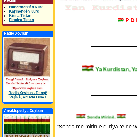
Reklam
Hunermendên Kurd
Karmendên Kurd
Kirîna Tiştan
P D
Firotina Tiştan
Radio Xoybun
_______________
Ya Kurdistan
_______________
Radio Xoybun - Dengê
Vejîn ê, Amade Dibe !
Ansîklopedîya Xoybun
Sonda Mirinê.
“Sonda me mirin e di riya te de w