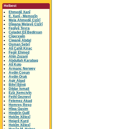
Helbest
Ehmedê Xanî
E. Xanî - Memozîn
Mela Ahmedê Cizîrî
Dîwana Melayê Cizîrî
Feqîyê Teyra
Celadet Elî Bedirxan
Cîgerxwîn
Ciwanê Abdal
Osman Sebrî
Alî Cahît Kiraç
Feqîr Ehmed
Ahîn Zozanî
Abdullah Karabag
Alî Kolo
Armanc Nerwey
Aydin Coşun
Aydin Orak
Agir Abad
Bihrî Bênij
Dildar Îsmail
Ezîz Xemcivîn
Fethî Gezneyî
Felemez Akad
Hemreş Reşo
Hîwa Qasim
Hindirîn Gullî
Hekîm Xêlexî
Hejarê Kurd
Hekîm Xêlexî