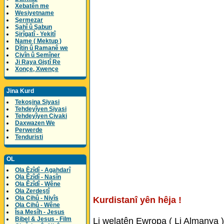
Xebatên me
Wesiyetname
Şermezar
Şahî û Şabun
Şirîgatî - Yekitî
Name ( Mektup )
Dîtin û Ramanê we
Civîn û Semîner
Ji Raya Giştî Re
Xonçe, Xwençe
Jina Kurd
Tekoşina Siyasi
Tehdeyîyen Siyasi
Tehdeyîyen Civaki
Daxwazen We
Perwerde
Tenduristi
OL
Ola Êzîdî - Agahdarî
Ola Êzîdî - Nasîn
Ola Êzîdî - Wêne
Ola Zerdeştî
Ola Cihû - Nivîs
Kurdistanî yên hêja !
Ola Cihû - Wêne
Îsa Mesîh - Jesus
Bibel & Jesus - Film
Li welatên Ewropa ( Li Almanya )