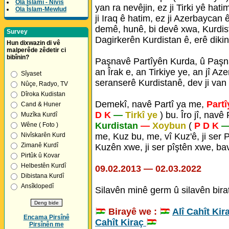
Ola Îslamî - Nivîs
yan ra nevêjin, ez ji Tirki yê hatim
Ola Îslam-Mewlud
ji Iraq ê hatim, ez ji Azerbaycan
demê, hunê, bi devê xwa, Kurdis
Survey
Dagirkerên Kurdistan ê, erê dikin.
Hun dixwazin di vê
malperêde zêdetir ci
bibînin?
Paşnavê Partîyên Kurda, û Paşn
an Îrak e, an Tirkiye ye, an jî Az
Sîyaset
seranserê Kurdistanê, dev ji van 
Nûçe, Radyo, TV
Dîroka Kudistan
Demekî, navê Partî ya me,
Part
Cand & Huner
D K
—
Tirkî ye
) bu. Îro jî, navê
Muzîka Kurdî
Kurdistan
—
Xoybun
(
P D K
Wêne ( Foto )
Nivîskarên Kurd
me, Kuz bu, me, vî Kuz'ê, ji ser P
Zimanê Kurdî
Kuzên xwe, ji ser pîştên xwe, bav
Pirtûk û Kovar
Helbestên Kurdî
09.02.2013 — 02.03.2022
Dibistana Kurdî
Ansîklopedî
Silavên minê germ û silavên birat
Birayê we :
Alî Cahît Kir
Encama Pirsînê
Cahît Kiraç
Pirsînên me