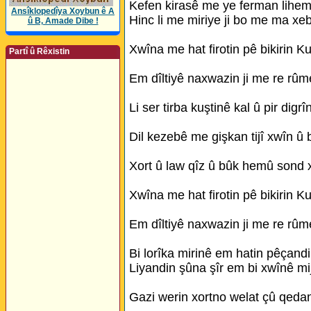
Kefen kirasê me ye ferman lihem l
Ansîklopedîya Xoybun ê A
Hinc li me miriye ji bo me ma xeb
û B, Amade Dibe !
Xwîna me hat firotin pê bikirin Ku
Partî û Rêxistin
Em dîltiyê naxwazin ji me re rûme
Li ser tirba kuştinê kal û pir digrî
Dil kezebê me gişkan tijî xwîn û b
Xort û law qîz û bûk hemû sond 
Xwîna me hat firotin pê bikirin Ku
Em dîltiyê naxwazin ji me re rûme
Bi lorîka mirinê em hatin pêçandi
Liyandin şûna şîr em bi xwînê mi
Gazi werin xortno welat çû qeda