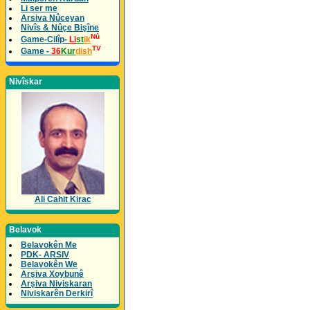
Li ser me
Arsiva Nûceyan
Nivîs & Nûçe Bişîne
Nû
Game-Cilîp-
Li
st
ik
TV
Game -
36
Kur
dish
Nivîskar
Ali Cahit Kirac
Belavok
Belavokên Me
PDK- ARSIV
Belavokên We
Arşiva Xoybunê
Arşiva Niviskaran
Niviskarên Derkirî