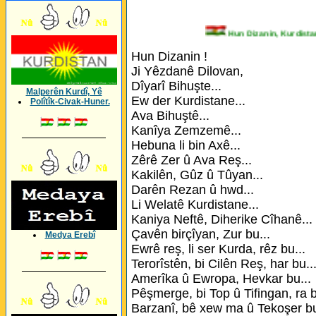
Hun Dizanin, Kurd
Hun Dizanin !
Ji Yêzdanê Dilovan,
Dîyarî Bihuşte...
Malperên Kurdî, Yê
Ew der Kurdistane...
Polîtîk-Civak-Huner.
Ava Bihuştê...
Kanîya Zemzemê...
_________________
Hebuna li bin Axê...
Zêrê Zer û Ava Reş...
Kakilên, Gûz û Tûyan...
Darên Rezan û hwd...
Li Welatê Kurdistane...
Kaniya Neftê, Diherike Cîhanê...
Çavên birçîyan, Zur bu...
Medya Erebî
Ewrê reş, li ser Kurda, rêz bu...
Terorîstên, bi Cilên Reş, har bu..
_________________
Amerîka û Ewropa, Hevkar bu...
Pêşmerge, bi Top û Tifingan, ra b
Barzanî, bê xew ma û Tekoşer bu