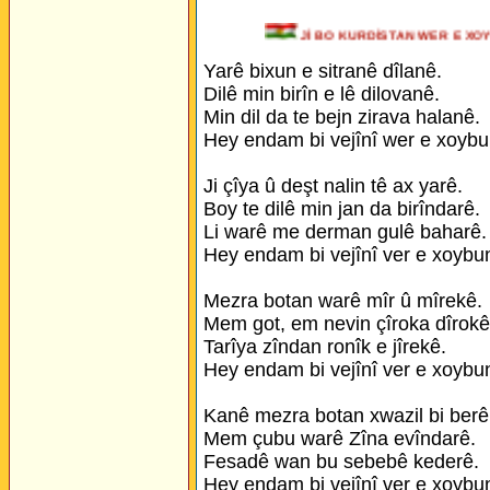
Jİ BO KURDİSTAN WER E
Yarê bixun e sitranê dîlanê.
Dilê min birîn e lê dilovanê.
Min dil da te bejn zirava halanê.
Hey endam bi vejînî wer e xoybu
Ji çîya û deşt nalin tê ax yarê.
Boy te dilê min jan da birîndarê.
Li warê me derman gulê baharê.
Hey endam bi vejînî ver e xoybu
Mezra botan warê mîr û mîrekê.
Mem got, em nevin çîroka dîrokê
Tarîya zîndan ronîk e jîrekê.
Hey endam bi vejînî ver e xoybu
Kanê mezra botan xwazil bi berê
Mem çubu warê Zîna evîndarê.
Fesadê wan bu sebebê kederê.
Hey endam bi vejînî ver e xoybu