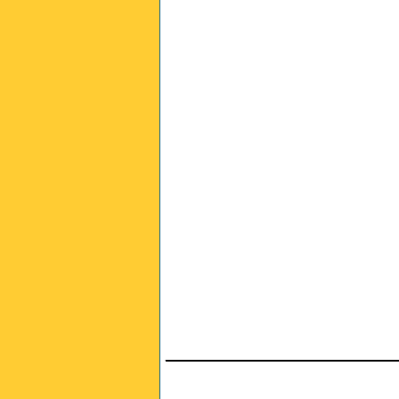
________________