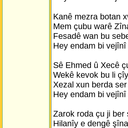
Kanê mezra botan xw
Mem çubu warê Zîna
Fesadê wan bu sebe
Hey endam bi vejînî
Sê Ehmed û Xecê çu
Wekê kevok bu li çî
Xezal xun berda ser 
Hey endam bi vejînî
Zarok roda çu ji ber
Hilanîy e dengê şîn