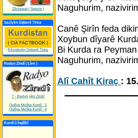
Naguhurim, nazivirim
Zêrzewat ( Sewze )
Sazîyên Dijberê Tirka
Canê Şirîn feda diki
Xoybun dîyarê Kurda
Bi Kurda ra Peyman 
Rêxistinên Dijberê Tirka
Naguhurim, nazivirim
Radyo Zindî ( Lîve )
Alî Cahît Kiraç
: 15
______________
7 - Radyo yên Zindî
Qutîya Mizîka Kurdî - 3
Qutîya Mizîka Kurdî - 4
Kurdî û Îngîlîzî