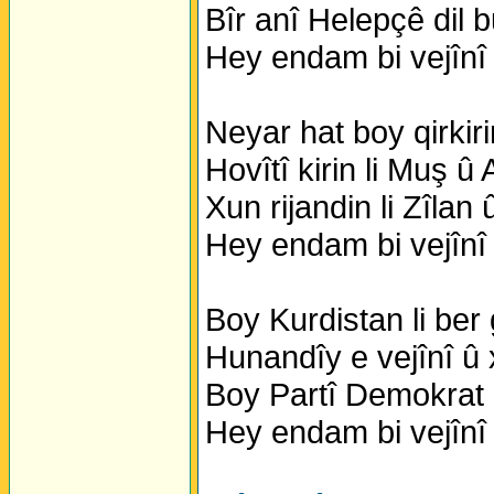
Bîr anî Helepçê dil 
Hey endam bi vejînî
Neyar hat boy qirkir
Hovîtî kirin li Muş û
Xun rijandin li Zîlan
Hey endam bi vejînî
Boy Kurdistan li ber
Hunandîy e vejînî û
Boy Partî Demokrat 
Hey endam bi vejînî