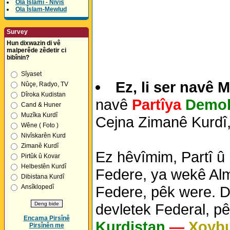
Ola Îslamî - Nivîs
Ola Îslam-Mewlud
Survey
Hun dixwazin di vê
malperêde zêdetir ci
bibînin?
Sîyaset
Ez, li ser navê 
Nûçe, Radyo, TV
Dîroka Kudistan
navê
Partîya
Demok
Cand & Huner
Muzîka Kurdî
Cejna Zimanê Kurdî,
Wêne ( Foto )
Nivîskarên Kurd
Zimanê Kurdî
Ez hêvîmim, Partî û 
Pirtûk û Kovar
Helbestên Kurdî
Federe, ya wekê Alma
Dibistana Kurdî
Federe, pêk were. Di
Ansîklopedî
devletek Federal, pê
Encama Pirsînê
Kurdistan
—
Xoyb
Pirsînên me