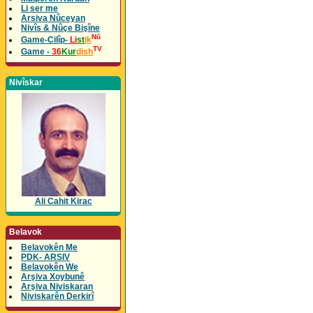
Li ser me
Arsiva Nûceyan
Nivîs & Nûçe Bişîne
Nû
Game-Cilîp-
Li
st
ik
TV
Game -
36
Kur
dish
Nivîskar
Ali Cahit Kirac
Belavok
Belavokên Me
PDK- ARSIV
Belavokên We
Arşiva Xoybunê
Arşiva Niviskaran
Niviskarên Derkirî