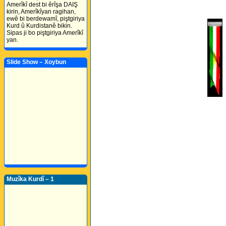
Amerîkî dest bi êrîşa DAIŞ
kirin, Amerîkîyan ragihan,
ewê bi berdewamî, piştgiriya
Kurd û Kurdistanê bikin.
Sipas ji bo piştgiriya Amerîkî
yan.
Slide Show – Xoybun
Muzîka Kurdî – 1