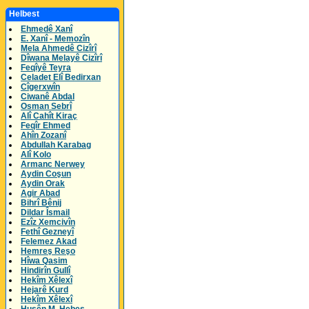
Helbest
Ehmedê Xanî
E. Xanî - Memozîn
Mela Ahmedê Cizîrî
Dîwana Melayê Cizîrî
Feqîyê Teyra
Celadet Elî Bedirxan
Cîgerxwîn
Ciwanê Abdal
Osman Sebrî
Alî Cahît Kiraç
Feqîr Ehmed
Ahîn Zozanî
Abdullah Karabag
Alî Kolo
Armanc Nerwey
Aydin Coşun
Aydin Orak
Agir Abad
Bihrî Bênij
Dildar Îsmail
Ezîz Xemcivîn
Fethî Gezneyî
Felemez Akad
Hemreş Reşo
Hîwa Qasim
Hindirîn Gullî
Hekîm Xêlexî
Hejarê Kurd
Hekîm Xêlexî