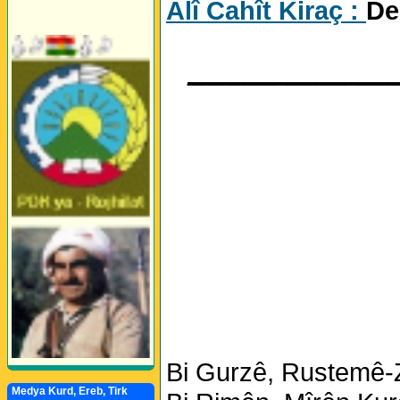
Alî Cahît Kiraç :
De
______________
Bi Gurzê, Rustemê-Z
Medya Kurd, Ereb, Tirk