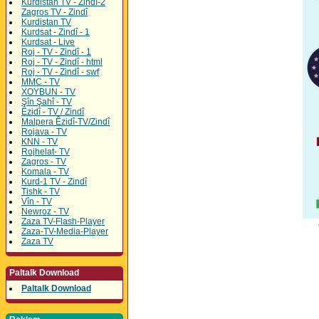
Kurdistan TV - Zindî-2
Zagros TV - Zindî
Kurdistan TV
Kurdsat - Zindî - 1
Kurdsat - Live
Roj - TV - Zindî - 1
Roj - TV - Zindî - html
Roj - TV - Zindî - swf
MMC - TV
XOYBUN - TV
Şîn Şahî - TV
Êzidî - TV / Zindî
Malpera Êzidî-TV/Zindî
Rojava - TV
KNN - TV
Rojhelat- TV
Zagros - TV
Komala - TV
Kurd-1 TV - Zindî
Tishk - TV
Vîn - TV
Newroz - TV
Zaza TV-Flash-Player
Zaza-TV-Media-Player
Zaza TV
Paltalk Download
Paltalk Download