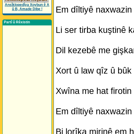
Ansîklopedîya Xoybun ê A
Em dîltiyê naxwazin j
û B, Amade Dibe !
Partî û Rêxistin
Li ser tirba kuştinê k
Dil kezebê me gişkan 
Xort û law qîz û bû
Xwîna me hat firotin 
Em dîltiyê naxwazin j
Bi lorîka mirinê em 