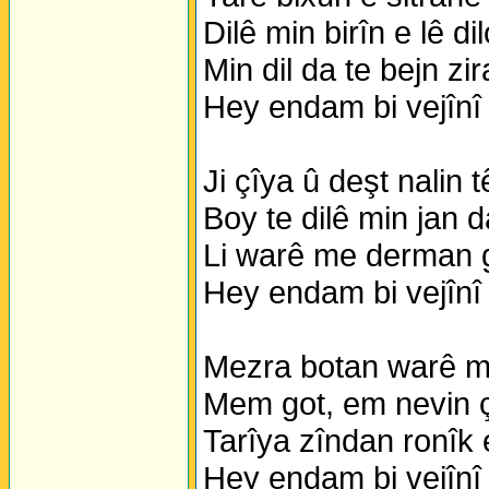
Dilê min birîn e lê di
Min dil da te bejn zi
Hey endam bi vejînî
Ji çîya û deşt nalin 
Boy te dilê min jan d
Li warê me derman 
Hey endam bi vejînî
Mezra botan warê mî
Mem got, em nevin ç
Tarîya zîndan ronîk e
Hey endam bi vejînî