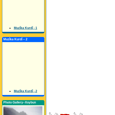
Muzîka Kurdî - 1
Muzîka Kurdî – 2
Muzîka Kurdî - 2
Photo Gallery–Xoybun