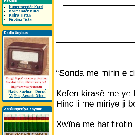
______________
Reklam
Hunermendên Kurd
Karmendên Kurd
Kirîna Tiştan
Firotina Tiştan
Radio Xoybun
________________
“Sonda me mirin e di
Kefen kirasê me ye fe
Radio Xoybun - Dengê
Vejîn ê, Amade Dibe !
Hinc li me miriye ji
Ansîklopedîya Xoybun
Xwîna me hat firotin 