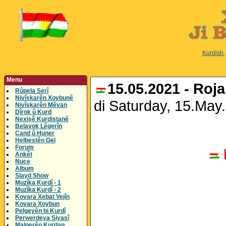
Kurdish
Menu
15.05.2021 - Roj
Rûpela Serî
Nivîskarên Xoybunê
di Saturday, 15.Ma
Nivîskarên Mêvan
Dîrok û Kurd
Nexişê Kurdistanê
Belavok Lêgerîn
Cand û Huner
Helbestên Gel
Forum
Ankêt
Nuce
Album
Slayd Show
Muzîka Kurdî - 1
Muzîka Kurdî - 2
Kovara Xebat Vejîn
Kovara Xoybun
Pelgeyên bi Kurdî
Perwerdeya Siyasî
Malperên Kurdan