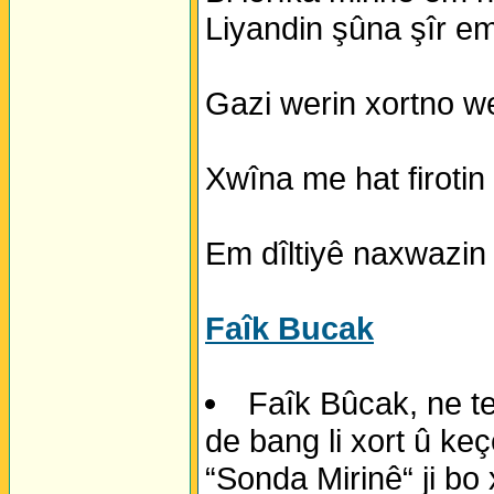
Liyandin şûna şîr em
Gazi werin xortno w
Xwîna me hat firotin 
Em dîltiyê naxwazin 
Faîk Bucak
Faîk Bûcak, ne t
de bang li xort û ke
“Sonda Mirinê“ ji bo 