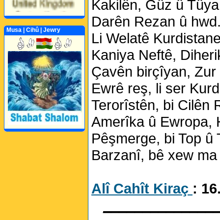
Kakilên, Gûz û Tûyan
Darên Rezan û hwd.
Musa | Cihû | Jewry
Li Welatê Kurdistane
Kaniya Neftê, Diheri
Perwerde ya Zimanê
Çavên birçîyan, Zur 
Kurdî û Îngîlîzî
Ewrê reş, li ser Kurd
Terorîstên, bi Cilên 
Amerîka û Ewropa, H
Pêşmerge, bi Top û T
Barzanî, bê xew ma 
Alî Cahît Kiraç
: 16
______________