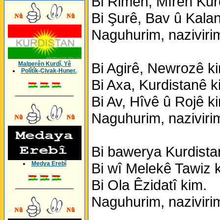
Bi Rimên, Mîrên Kur
Bi Şurê, Bav û Kalan
Naguhurim, nazivirim
Bi Agirê, Newrozê k
Malperên Kurdî, Yê
Polîtîk-Civak-Huner.
Bi Axa, Kurdistanê k
_________________
Bi Av, Hîvê û Rojê k
Naguhurim, nazivirim
Bi bawerya Kurdista
Medya Erebî
Bi wî Melekê Tawiz 
Bi Ola Êzidatî kim.
_________________
Naguhurim, nazivirim