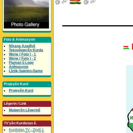
______________
Foto & Animasyon
Nîşana Azadîyê
Tekoşîngerên Kurda
Wene ( Foto ) - 1
Wene ( Foto ) - 2
Flaman û Logo
Anîmasyon
Lîztik-Spielen-Game
Projeyên Kurd
Projeyên Kurd
Lêgerin / Link
Malperên Lêgerinê
TV'yên Kurdistan ê.
Kurdistan TV - Zindî-1