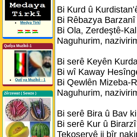
Bi Kurd û Kurdistan'
Bi Rêbazya Barzanî 
Medya Tirkî
Bi Ola, Zerdeştê-Kal
Naguhurim, nazivirim
Qutîya Muzîkê-1
Bi serê Keyên Kurda
Bi wî Kaway Hesînge
Bi Qewlên Mizeba-R
Qutî ya Muzîkê - 1
Naguhurim, nazivirim
Zêrzewat ( Sewze )
Bi serê Bira û Bav k
Bi serê Kur û Birarzî
Tekoşeryê ji bîr nak