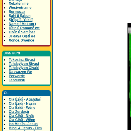
Xebatên me
Wesiyetname
Şermezar
Şahî û Şabun
Şirîgatî - Yekitî
Name ( Mektup )
Dîtin û Ramanê we
Civîn û Semîner
Ji Raya Giştî Re
Xonçe, Xwençe
Jina Kurd
Tekoşina Siyasi
Tehdeyîyen Siyasi
Tehdeyîyen Civaki
Daxwazen We
Perwerde
Tenduristi
OL
Ola Êzîdî - Agahdarî
Ola Êzîdî - Nasîn
Ola Êzîdî - Wêne
Ola Zerdeştî
Ola Cihû - Nivîs
Ola Cihû - Wêne
Îsa Mesîh - Jesus
Bibel & Jesus - Film