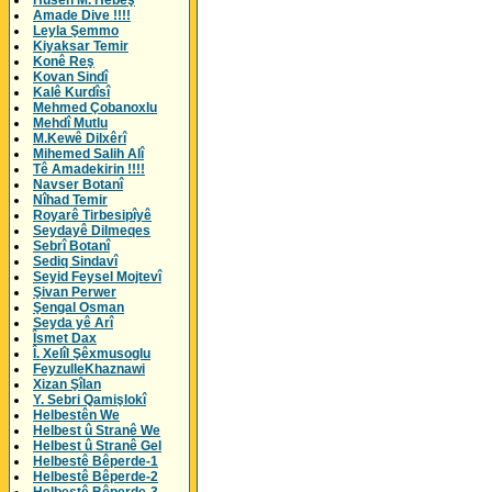
Husên M. Hebeş
Amade Dive !!!!
Leyla Şemmo
Kiyaksar Temir
Konê Reş
Kovan Sindî
Kalê Kurdîsî
Mehmed Çobanoxlu
Mehdî Mutlu
M.Kewê Dilxêrî
Mihemed Salih Alî
Tê Amadekirin !!!!
Navser Botanî
Nîhad Temir
Royarê Tirbesipîyê
Seydayê Dilmeqes
Sebrî Botanî
Sediq Sindavî
Seyid Feysel Mojtevî
Şivan Perwer
Şengal Osman
Seyda yê Arî
Îsmet Dax
Î. Xelîl Şêxmusoglu
FeyzulleKhaznawi
Xizan Şîlan
Y. Sebri Qamişlokî
Helbestên We
Helbest û Stranê We
Helbest û Stranê Gel
Helbestê Bêperde-1
Helbestê Bêperde-2