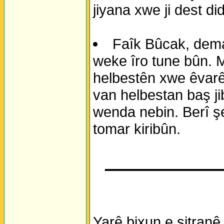
jiyana xwe ji dest di
Faîk Bûcak, dema
weke îro tune bûn. M
helbestên xwe êvarê 
van helbestan baş ji
wenda nebin. Berî ş
tomar kiribûn.
______________
Yarê bixun e sitranê 