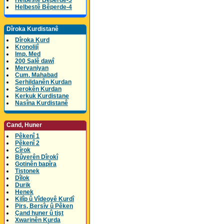
Helbestê Bêperde-3
Helbestê Bêperde-4
Dîroka Kurdistanê
Dîroka Kurd
Kronolijî
Imp. Med
200 Salê dawî
Mervaniyan
Cum. Mahabad
Serhildanên Kurdan
Serokên Kurdan
Kerkuk Kurdistane
Nasîna Kurdistanê
Cand, Huner
Pêkenî 1
Pêkenî 2
Cîrok
Bûyerên Dîrokî
Gotinên bapîra
Tistonek
Dîlok
Durik
Henek
Kilîp û Vîdeoyê Kurdî
Pirs, Bersîv û Pêken
Çand huner û tişt
Xwarinên Kurda