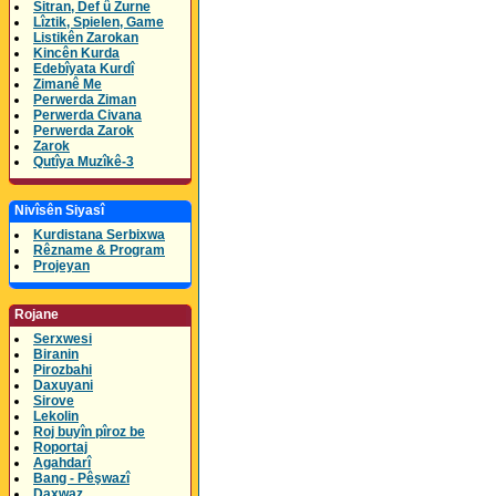
Sitran, Def û Zurne
Lîztik, Spielen, Game
Listikên Zarokan
Kincên Kurda
Edebîyata Kurdî
Zimanê Me
Perwerda Ziman
Perwerda Civana
Perwerda Zarok
Zarok
Qutîya Muzîkê-3
Nivîsên Siyasî
Kurdistana Serbixwa
Rêzname & Program
Projeyan
Rojane
Serxwesi
Biranin
Pirozbahi
Daxuyani
Sirove
Lekolin
Roj buyîn pîroz be
Roportaj
Agahdarî
Bang - Pêşwazî
Daxwaz