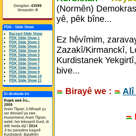
(Normên) Demokrasîyê
Dengdan:
43599
Nirxandin:
0
yê, pêk bîne...
PDK - Slide Show
Barzani Slide Show
Ez hêvîmim, zaravay
PDK Slide Show 1
PDK Slide Show 2
PDK Slide Show 3
Zazakî/Kirmanckî, Lor
PDK Slide Show 4
PDK Slide Show 5
Kurdistanek Yekgirtî,
PDK Slide Show 6
PDK Slide Show 7
bive...
PDK Slide Show 8
PDK Slide Show 9
PDK Slide Show 10
PDK Slide Show 11
Birayê we :
Alî
Di dirokede iro
Rojek wek îro...
2009
Aram Tîgran, li Atînayê çu
ser dilovanî ya xwe.
Hunermend, Aram Tîgran,
wekê, her tekoşerê Kurd, di
dilê meda dijî !
2014
Ji bo parastina başurê
Kurdistanê, Balafirên