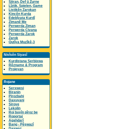
Sitran, Def û Zurne
Lîztik, Spielen, Game
Listikên Zarokan
Kincên Kurda
Edebîyata Kurdî
Zimanê Me
Perwerda Ziman
Perwerda Civana
Perwerda Zarok
Zarok
Qutîya Muzîkê-3
Nivîsên Siyasî
Kurdistana Serbixwa
Rêzname & Program
Projeyan
Rojane
Serxwesi
Biranin
Pirozbahi
Daxuyani
Sirove
Lekolin
Roj buyîn pîroz be
Roportaj
Agahdarî
Bang - Pêşwazî
Daxwaz