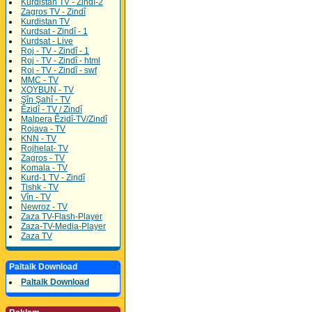
Kurdistan TV - Zindî-2
Zagros TV - Zindî
Kurdistan TV
Kurdsat - Zindî - 1
Kurdsat - Live
Roj - TV - Zindî - 1
Roj - TV - Zindî - html
Roj - TV - Zindî - swf
MMC - TV
XOYBUN - TV
Şîn Şahî - TV
Êzidî - TV / Zindî
Malpera Êzidî-TV/Zindî
Rojava - TV
KNN - TV
Rojhelat- TV
Zagros - TV
Komala - TV
Kurd-1 TV - Zindî
Tishk - TV
Vîn - TV
Newroz - TV
Zaza TV-Flash-Player
Zaza-TV-Media-Player
Zaza TV
Paltalk Download
Paltalk Download