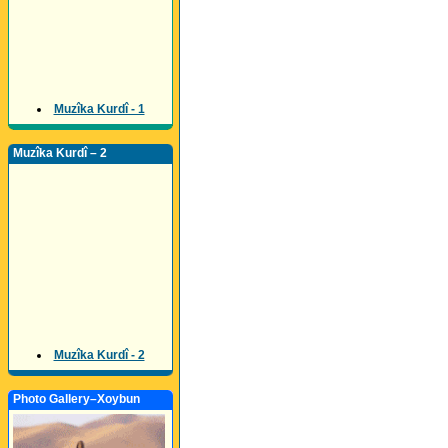
Muzîka Kurdî - 1
Muzîka Kurdî – 2
Muzîka Kurdî - 2
Photo Gallery–Xoybun