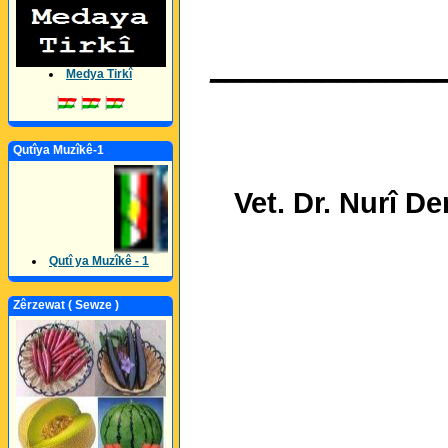
______________
Medya Tirkî
Qutîya Muzîkê-1
Vet. Dr. Nurî De
Qutî ya Muzîkê - 1
Zêrzewat ( Sewze )