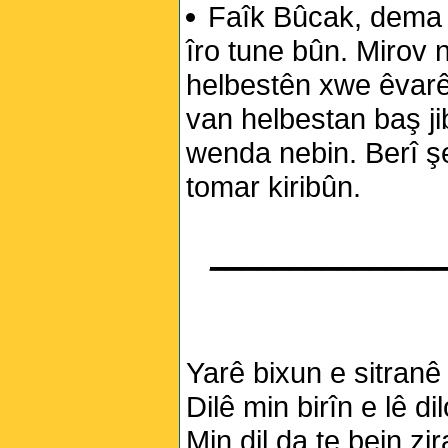
Faîk Bûcak, dema 
îro tune bûn. Mirov 
helbestên xwe êvarê 
van helbestan baş ji
wenda nebin. Berî ş
tomar kiribûn.
______________
Yarê bixun e sitranê 
Dilê min birîn e lê di
Min dil da te bejn zi