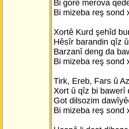
Bi gorê merova qeder
Bi mizeba reş sond 
Xortê Kurd şehîd bun
Hêsîr barandin qîz û
Barzanî deng da baw
Bi mizeba reş sond 
Tirk, Ereb, Fars û Az
Xort û qîz bi bawerî
Got dilsozim dawîyê
Bi mizeba reş sond 