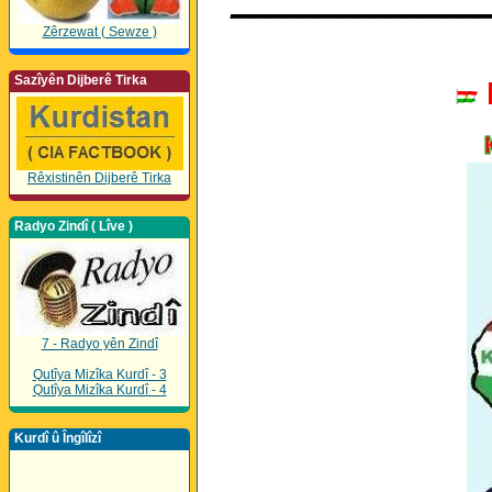
______________
Zêrzewat ( Sewze )
Sazîyên Dijberê Tirka
Rêxistinên Dijberê Tirka
Radyo Zindî ( Lîve )
7 - Radyo yên Zindî
Qutîya Mizîka Kurdî - 3
Qutîya Mizîka Kurdî - 4
Kurdî û Îngîlîzî