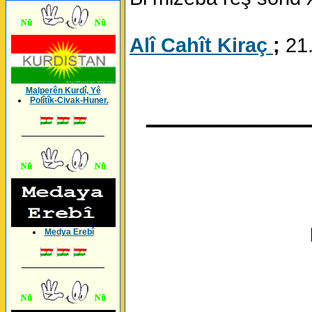
Alî Cahît Kiraç
;
21
Malperên Kurdî, Yê
Polîtîk-Civak-Huner.
______________
_________________
Medya Erebî
_________________