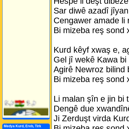
Hespê li deşt dibeze,
Sar diwê azadî jîyan
Cengawer amade li r
Bi mizeba reş sond 
Kurd kêyf xwaş e, ag
Gel jî wekê Kawa bi
Agirê Newroz bilind
Bi mizeba reş sond 
Li malan şîn e jin bi
Dengê due xwandînê 
Ji Zerduşt virda Kur
Bi mizeba reş sond 
Medya Kurd, Ereb, Tirk