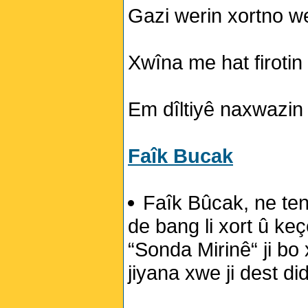
Gazi werin xortno w
Xwîna me hat firotin 
Em dîltiyê naxwazin 
Faîk Bucak
Faîk Bûcak, ne te
de bang li xort û ke
“Sonda Mirinê“ ji bo 
jiyana xwe ji dest di