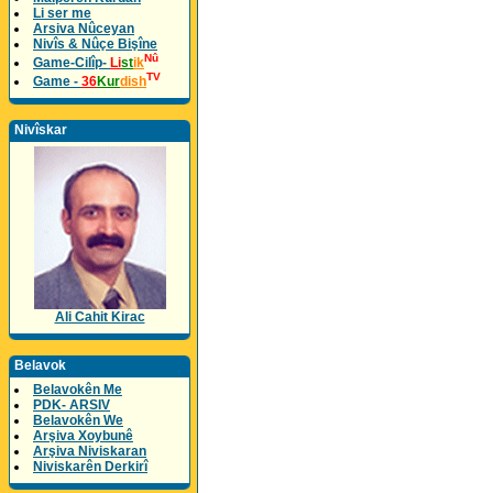
Li ser me
Arsiva Nûceyan
Nivîs & Nûçe Bişîne
Nû
Game-Cilîp-
Li
st
ik
TV
Game -
36
Kur
dish
Nivîskar
Ali Cahit Kirac
Belavok
Belavokên Me
PDK- ARSIV
Belavokên We
Arşiva Xoybunê
Arşiva Niviskaran
Niviskarên Derkirî