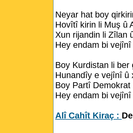
Neyar hat boy qirkir
Hovîtî kirin li Muş û
Xun rijandin li Zîlan
Hey endam bi vejînî
Boy Kurdistan li ber
Hunandîy e vejînî û
Boy Partî Demokrat 
Hey endam bi vejînî
Alî Cahît Kiraç :
De