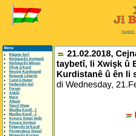
Kurdish
Menu
21.02.2018, Cejna
Rûpela Serî
Nivîskarên Xoybunê
taybetî, li Xwişk û
Nivîskarên Mêvan
Dîrok û Kurd
Kurdistanê û ên li 
Nexişê Kurdistanê
Belavok Lêgerîn
Cand û Huner
di Wednesday, 21.F
Helbestên Gel
Forum
Ankêt
Nuce
Album
Slayd Show
Muzîka Kurdî - 1
Muzîka Kurdî - 2
Kovara Xebat Vejîn
Kovara Xoybun
Pelgeyên bi Kurdî
Perwerdeya Siyasî
Malperên Kurdan