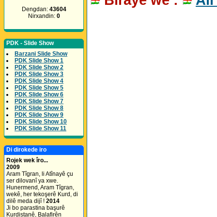
Dengdan:
43604
Nirxandin:
0
PDK - Slide Show
Barzani Slide Show
PDK Slide Show 1
PDK Slide Show 2
PDK Slide Show 3
PDK Slide Show 4
PDK Slide Show 5
PDK Slide Show 6
PDK Slide Show 7
PDK Slide Show 8
PDK Slide Show 9
PDK Slide Show 10
PDK Slide Show 11
Di dirokede iro
Rojek wek îro...
2009
Aram Tîgran, li Atînayê çu
ser dilovanî ya xwe.
Hunermend, Aram Tîgran,
wekê, her tekoşerê Kurd, di
dilê meda dijî !
2014
Ji bo parastina başurê
Kurdistanê, Balafirên