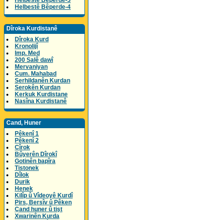
Helbestê Bêperde-3
Helbestê Bêperde-4
Dîroka Kurdistanê
Dîroka Kurd
Kronolijî
Imp. Med
200 Salê dawî
Mervaniyan
Cum. Mahabad
Serhildanên Kurdan
Serokên Kurdan
Kerkuk Kurdistane
Nasîna Kurdistanê
Cand, Huner
Pêkenî 1
Pêkenî 2
Cîrok
Bûyerên Dîrokî
Gotinên bapîra
Tistonek
Dîlok
Durik
Henek
Kilîp û Vîdeoyê Kurdî
Pirs, Bersîv û Pêken
Çand huner û tişt
Xwarinên Kurda