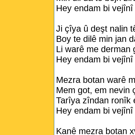
Hey endam bi vejînî
Ji çîya û deşt nalin 
Boy te dilê min jan d
Li warê me derman 
Hey endam bi vejînî
Mezra botan warê mî
Mem got, em nevin ç
Tarîya zîndan ronîk e
Hey endam bi vejînî
Kanê mezra botan xw