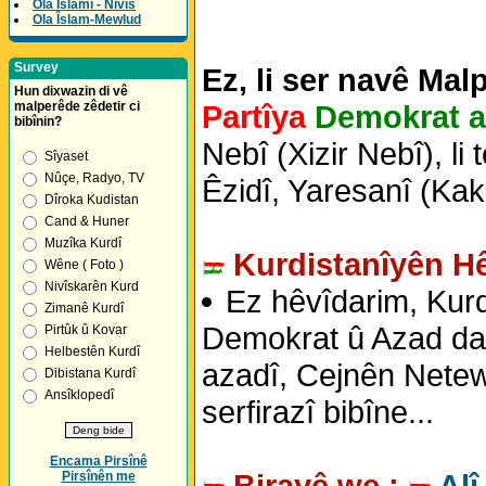
Ola Îslamî - Nivîs
Ola Îslam-Mewlud
Survey
Ez, li ser navê Mal
Hun dixwazin di vê
malperêde zêdetir ci
Partîya
Demokrat a
bibînin?
Nebî (Xizir Nebî), li
Sîyaset
Nûçe, Radyo, TV
Êzidî, Yaresanî (Kak
Dîroka Kudistan
Cand & Huner
Muzîka Kurdî
Kurdistanîyên Hê
Wêne ( Foto )
Nivîskarên Kurd
Ez hêvîdarim, Kurdê
Zimanê Kurdî
Demokrat û Azad da, 
Pirtûk û Kovar
Helbestên Kurdî
azadî, Cejnên Netewî
Dibistana Kurdî
Ansîklopedî
serfirazî bibîne...
Encama Pirsînê
Birayê we :
Alî
Pirsînên me