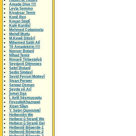
Husên M. Hebeş
Amade Dive !!!!
Leyla Şemmo
Kiyaksar Temir
Konê Reş
Kovan Sindî
Kalê Kurdîsî
Mehmed Çobanoxlu
Mehdî Mutlu
M.Kewê Dilxêrî
Mihemed Salih Alî
Tê Amadekirin !!!!
Navser Botanî
Nîhad Temir
Royarê Tirbesipîyê
Seydayê Dilmeqes
Sebrî Botanî
Sediq Sindavî
Seyid Feysel Mojtevî
Şivan Perwer
Şengal Osman
Seyda yê Arî
Îsmet Dax
Î. Xelîl Şêxmusoglu
FeyzulleKhaznawi
Xizan Şîlan
Y. Sebri Qamişlokî
Helbestên We
Helbest û Stranê We
Helbest û Stranê Gel
Helbestê Bêperde-1
Helbestê Bêperde-2