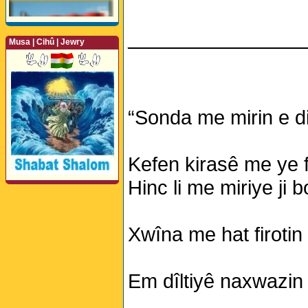
________________
Musa | Cihû | Jewry
“Sonda me mirin e di
Kefen kirasê me ye fe
Hinc li me miriye ji
Xwîna me hat firotin 
Em dîltiyê naxwazin j
Perwerde ya Zimanê