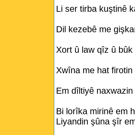
Kurdî û Îngîlîzî
Li ser tirba kuştinê k
Dil kezebê me gişkan 
Xort û law qîz û bû
Xwîna me hat firotin 
Em dîltiyê naxwazin j
Bi lorîka mirinê em 
Liyandin şûna şîr em