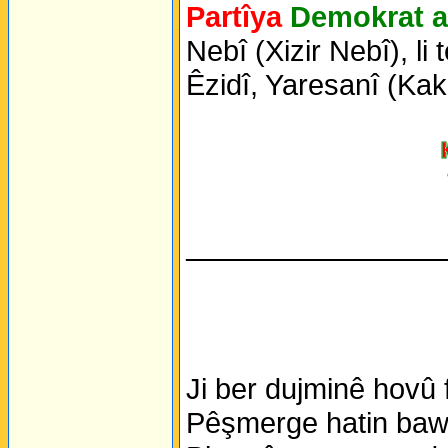
Partîya
Demokrat a
Nebî (Xizir Nebî), li
Êzidî, Yaresanî (Kak
________________
Ji ber dujminê hovû 
Pêşmerge hatin bawe