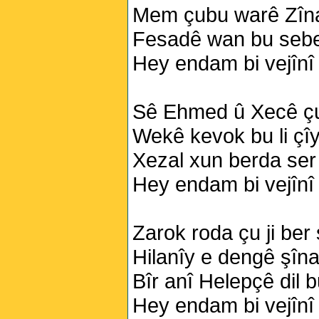
Mem çubu warê Zîna
Fesadê wan bu sebe
Hey endam bi vejînî
Sê Ehmed û Xecê çu
Wekê kevok bu li çî
Xezal xun berda ser 
Hey endam bi vejînî
Zarok roda çu ji ber
Hilanîy e dengê şîn
Bîr anî Helepçê dil 
Hey endam bi vejînî