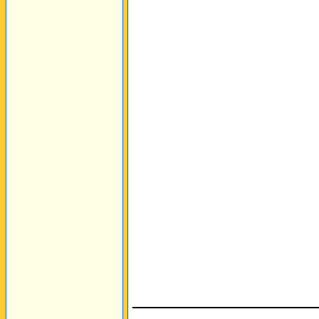
________________