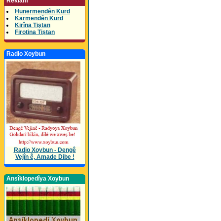
Reklam
Hunermendên Kurd
Karmendên Kurd
Kirîna Tiştan
Firotina Tiştan
Radio Xoybun
Radio Xoybun - Dengê
Vejîn ê, Amade Dibe !
Ansîklopedîya Xoybun