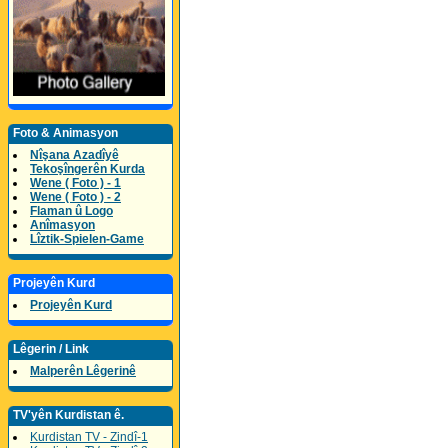
Foto & Animasyon
Nîşana Azadîyê
Tekoşîngerên Kurda
Wene ( Foto ) - 1
Wene ( Foto ) - 2
Flaman û Logo
Anîmasyon
Lîztik-Spielen-Game
Projeyên Kurd
Projeyên Kurd
Lêgerin / Link
Malperên Lêgerinê
TV'yên Kurdistan ê.
Kurdistan TV - Zindî-1