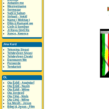
Xebatên me
Wesiyetname
Şermezar
Şahî û Şabun
Şirîgatî - Yekitî
Name ( Mektup )
Dîtin û Ramanê we
Civîn û Semîner
Ji Raya Giştî Re
Xonçe, Xwençe
Jina Kurd
Tekoşina Siyasi
Tehdeyîyen Siyasi
Tehdeyîyen Civaki
Daxwazen We
Perwerde
Tenduristi
OL
Ola Êzîdî - Agahdarî
Ola Êzîdî - Nasîn
Ola Êzîdî - Wêne
Ola Zerdeştî
Ola Cihû - Nivîs
Ola Cihû - Wêne
Îsa Mesîh - Jesus
Bibel & Jesus - Film