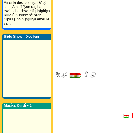
Amerîkî dest bi êrîşa DAIŞ
kirin, Amerîkîyan ragihan,
ewê bi berdewamî, piştgiriya
Kurd û Kurdistanê bikin.
Sipas ji bo piştgiriya Amerîkî
yan.
Slide Show – Xoybun
Muzîka Kurdî – 1